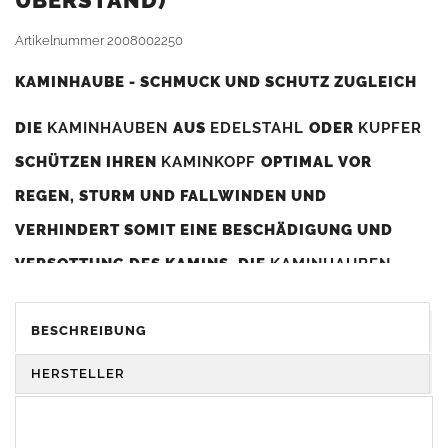
BERSTAND)
Artikelnummer
2008002250
KAMINHAUBE - SCHMUCK UND SCHUTZ ZUGLEICH
DIE
KAMINHAUBEN
AUS
EDELSTAHL
ODER
KUPFER
SCHÜTZEN IHREN
KAMINKOPF
OPTIMAL VOR
REGEN, STURM UND FALLWINDEN UND
VERHINDERT SOMIT EINE BESCHÄDIGUNG UND
VERSOTTUNG DES KAMINS. DIE
KAMINHAUBEN
VERBESSERN DIE ZUGLEISTUNG DES
KAMINS
UND
DIENEN GLEICHZEITIG ALS GESTALTERISCHES
BESCHREIBUNG
ELEMENT ZUR VERSCHÖNERUNG DES BAUWERKS.
HERSTELLER
Was sollten Sie beim Kauf beachten?