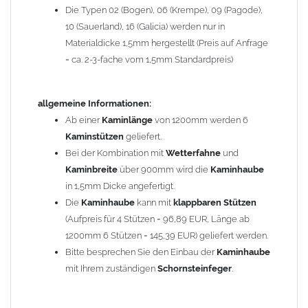
Die Typen 02 (Bogen), 06 (Krempe), 09 (Pagode),
Zum Bild vergößern, bitte auf das Bild klicken!
10 (Sauerland), 16 (Galicia) werden nur in
Materialdicke 1,5mm hergestellt (Preis auf Anfrage
= ca. 2-3-fache vom 1,5mm Standardpreis)
allgemeine Informationen:
Ab einer
Kaminlänge
von 1200mm werden 6
Kaminstützen
geliefert.
Bei der Kombination mit
Wetterfahne
und
Kaminbreite
über 900mm wird die
Kaminhaube
in 1,5mm Dicke angefertigt.
Die
Kaminhaube
kann mit
klappbaren Stützen
(Aufpreis für 4 Stützen = 96,89 EUR, Länge ab
1200mm 6 Stützen = 145,39 EUR) geliefert werden.
Bitte besprechen Sie den Einbau der
Kaminhaube
mit Ihrem zuständigen
Schornsteinfeger
.