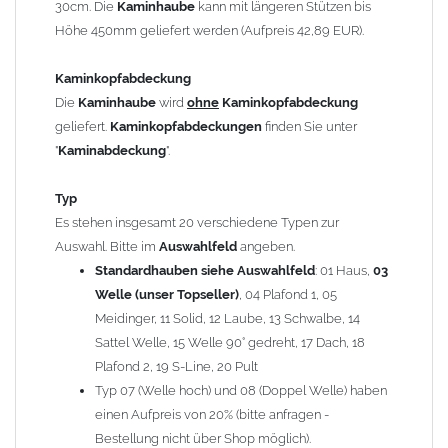
30cm. Die
Kaminhaube
kann mit längeren Stützen bis
Kaminstützen
geliefert.
Höhe 450mm geliefert werden (Aufpreis 42,89 EUR).
Bei der Kombination mit
Wetterfahne
und
Kaminbreite
über 900mm wird die
Kaminhaube
in 1,5mm Dicke
Kaminkopfabdeckung
angefertigt.
Die
Kaminhaube
wird
ohne
Kaminkopfabdeckung
Die
Kaminhaube
kann mit
klappbaren Stützen
(Aufpreis
geliefert.
Kaminkopfabdeckungen
finden Sie unter
für 4 Stützen = 96,89 EUR, Länge ab 1200mm 6 Stützen =
"
Kaminabdeckung
".
145,39 EUR) geliefert werden.
Bitte besprechen Sie den Einbau der
Kaminhaube
mit
Typ
Ihrem zuständigen
Schornsteinfeger
.
Es stehen insgesamt 20 verschiedene Typen zur
Auswahl. Bitte im
Auswahlfeld
angeben.
Hinweis: Für
Standardhauben siehe Auswahlfeld
Kaminhauben
und
Kaminabdeckungen
: 01 Haus,
können wir
03
leider
keine
Nachnahme anbieten!
Welle (unser Topseller)
, 04 Plafond 1, 05
Meidinger, 11 Solid, 12 Laube, 13 Schwalbe, 14
Lieferzeit: ca. 1-2 Wochen nach Zahlungseingang
Sattel Welle, 15 Welle 90° gedreht, 17 Dach, 18
Plafond 2, 19 S-Line, 20 Pult
Sonderanfertigung: Die Kaminhaube wird kundenspezifisch
Typ 07 (Welle hoch) und 08 (Doppel Welle) haben
angefertigt - keine Rücknahme möglich!
einen Aufpreis von 20% (bitte anfragen -
Bestellung nicht über Shop möglich).