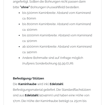
angefertigt. Sollten die Bohrungen nicht passen dann
bitte
"ohne"
Bohrungen (Auswahlfeld) bestellen.
Typ
bis 500mm Kaminbreite: Abstand vom Kaminrand
Es stehen insgesamt 20 verschiedene Typen zur Auswahl. Bitte
ca. 80mm
im
Auswahlfeld
angeben.
bis 800mm Kaminbreite: Abstand vom Kaminrand
Standardhauben siehe Auswahlfeld
: 01 Haus,
03 Welle
ca. 100mm
(unser Topseller)
, 04 Plafond 1, 05 Meidinger, 11 Solid, 12
bis 1000mm Kaminbreite: Abstand vom Kaminrand
Laube, 13 Schwalbe, 14 Sattel Welle, 15 Welle 90° gedreht,
ca. 120mm
17 Dach, 18 Plafond 2, 19 S-Line, 20 Pult
ab 1000mm Kaminbreite: Abstand vom Kaminrand
Typ 07 (Welle hoch) und 08 (Doppel Welle) haben einen
ca. 140mm
Aufpreis von 20% (bitte anfragen - Bestellung nicht über
Andere Bohrmaße sind auf Anfrage möglich
Shop möglich).
(Aufpreis Sonderbohrung 55,99 EUR).
Die Typen 02 (Bogen), 06 (Krempe), 09 (Pagode), 10
(Sauerland), 16 (Galicia) werden nur in Materialdicke
1,5mm hergestellt (Preis auf Anfrage = ca. 2-3-fache vom
Befestigung/Stützen
1,5mm Standardpreis)
Die
Kaminhaube
wird inkl.
Edelstahl
Befestigungsmaterial geliefert. Die Standardflachstützen
sind aus
Edelstahl
(40x4mm) und haben eine Höhe von
allgemeine Informationen:
17cm. Die Höhe der Kaminhaube beträgt ca. 25cm bis
Ab einer
Kaminlänge
von 1200mm werden 6