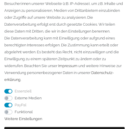
Besucher:innen unserer Webseite (z.B. IP-Adresse), um z.B. Inhalte und
KONTAKT
Anzeigen zu personalisieren, Medien von Drittanbietern einzubinden
oder Zugriffe auf unsere Website zu analysieren. Die
Fa. Steffen Jost
Datenverarbeitung erfolgt erst durch gesetzte Cookies. Wir teilen
Söbrigener Weg 50
diese Daten mit Dritten, die wir in den Einstellungen benennen.
D-01796 Pirna
Die Datenverarbeitung kann mit Einwilligung oder aufgrund eines
berechtigten Interesses erfolgen. Die Zustimmung kann erteilt oder
abgelehnt werden. Es besteht das Recht, nicht einzuwilligen und die
Telefon:
+49 (0)3501 507295
Einwilligung zu einem späteren Zeitpunkt zu ändern oder zu
info@dach-teufel.de
widerrufen. Beachten Sie unser
Impressum
und weitere Hinweise zur
Verwendung personenbezogener Daten in unserer
Daten­schutz­
erklärung
.
Essenziell
Externe Medien
PayPal
Funktional
Weitere Einstellungen