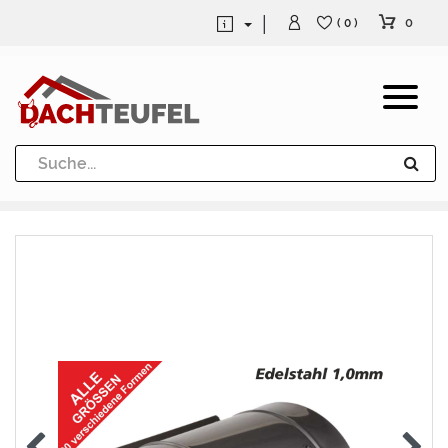
0
( 0 )
Dachrinne und Fallrohre
Werkzeuge und Löttechnik
Kugeln / Halbkugeln
Heuel Alu Dachtritte
Heuel Alu Schneefang
Kaminabdeckung