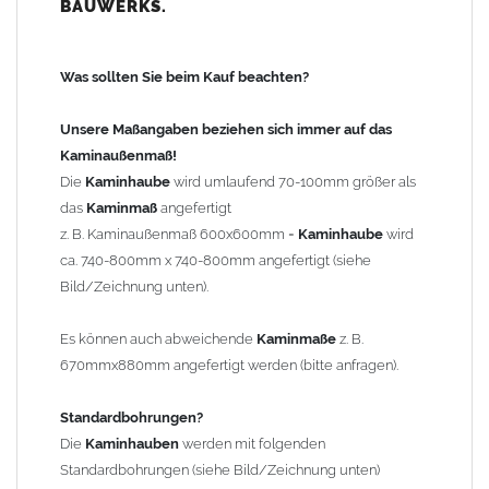
BAUWERKS.
100mm
bis 1000mm Kaminbreite: Abstand vom Kaminrand ca.
120mm
Was sollten Sie beim Kauf beachten?
ab 1000mm Kaminbreite: Abstand vom Kaminrand ca.
140mm
Unsere Maßangaben beziehen sich immer auf das
Andere Bohrmaße sind auf Anfrage möglich (Aufpreis
Kaminaußenmaß!
Sonderbohrung 55,99 EUR).
Die
Kaminhaube
wird umlaufend 70-100mm größer als
das
Kaminmaß
angefertigt
z. B. Kaminaußenmaß 600x600mm =
Kaminhaube
wird
Befestigung/Stützen
ca. 740-800mm x 740-800mm angefertigt (siehe
Die
Kaminhaube
wird inkl.
Edelstahl
Befestigungsmaterial
Bild/Zeichnung unten).
geliefert. Die Standardflachstützen sind aus
Edelstahl
(40x4mm)
und haben eine Höhe von 17cm. Die Höhe der Kaminhaube
Es können auch abweichende
Kaminmaße
z. B.
beträgt ca. 25cm bis 30cm. Die
Kaminhaube
kann mit längeren
670mmx880mm angefertigt werden (bitte anfragen).
Stützen bis Höhe 450mm geliefert werden (Aufpreis 42,89 EUR).
Standardbohrungen?
Kaminkopfabdeckung
Die
Kaminhauben
werden mit folgenden
Die
Kaminhaube
wird
ohne
Kaminkopfabdeckung
geliefert.
Standardbohrungen (siehe Bild/Zeichnung unten)
Kaminkopfabdeckungen
finden Sie unter "
Kaminabdeckung
".