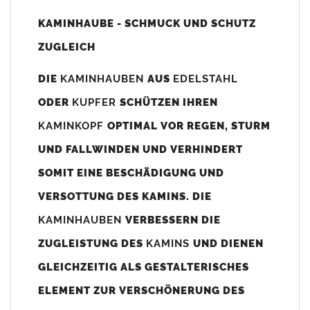
Unsere Maßangaben beziehen sich immer auf das
KAMINHAUBE - SCHMUCK UND SCHUTZ
Kaminaußenmaß!
ZUGLEICH
Die
Kaminhaube
wird umlaufend 70-100mm größer als das
Kaminmaß
angefertigt
DIE
KAMINHAUBEN
AUS
EDELSTAHL
z. B. Kaminaußenmaß 600x600mm =
Kaminhaube
wird ca. 740-
ODER
KUPFER
SCHÜTZEN IHREN
800mm x 740-800mm angefertigt (siehe Bild/Zeichnung unten).
KAMINKOPF
OPTIMAL VOR REGEN, STURM
Es können auch abweichende
Kaminmaße
z. B. 670mmx880mm
UND FALLWINDEN UND VERHINDERT
angefertigt werden (bitte anfragen).
SOMIT EINE BESCHÄDIGUNG UND
Standardbohrungen?
VERSOTTUNG DES KAMINS. DIE
Die
Kaminhauben
werden mit folgenden Standardbohrungen
KAMINHAUBEN
VERBESSERN DIE
(siehe Bild/Zeichnung unten) angefertigt. Sollten die Bohrungen
nicht passen dann bitte
"ohne"
Bohrungen (Auswahlfeld)
ZUGLEISTUNG DES
KAMINS
UND DIENEN
bestellen.
GLEICHZEITIG ALS GESTALTERISCHES
bis 500mm Kaminbreite: Abstand vom Kaminrand ca.
80mm
ELEMENT ZUR VERSCHÖNERUNG DES
bis 800mm Kaminbreite: Abstand vom Kaminrand ca.