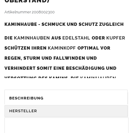
BERSTAND)
Artikelnummer
2008002300
KAMINHAUBE - SCHMUCK UND SCHUTZ ZUGLEICH
DIE
KAMINHAUBEN
AUS
EDELSTAHL
ODER
KUPFER
SCHÜTZEN IHREN
KAMINKOPF
OPTIMAL VOR
REGEN, STURM UND FALLWINDEN UND
VERHINDERT SOMIT EINE BESCHÄDIGUNG UND
VERSOTTUNG DES KAMINS. DIE
KAMINHAUBEN
VERBESSERN DIE ZUGLEISTUNG DES
KAMINS
UND
DIENEN GLEICHZEITIG ALS GESTALTERISCHES
BESCHREIBUNG
ELEMENT ZUR VERSCHÖNERUNG DES BAUWERKS.
HERSTELLER
Was sollten Sie beim Kauf beachten?