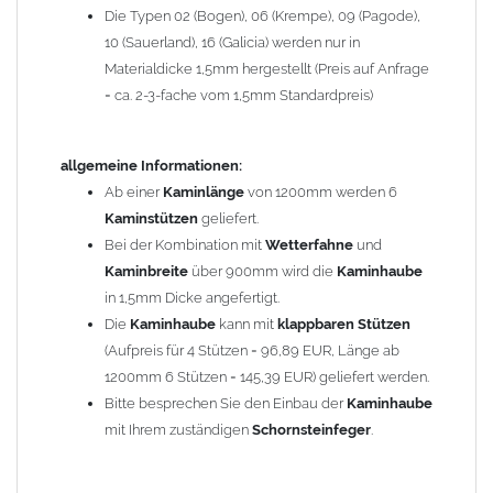
Die Typen 02 (Bogen), 06 (Krempe), 09 (Pagode),
Zum Bild vergößern, bitte auf das Bild klicken!
10 (Sauerland), 16 (Galicia) werden nur in
Materialdicke 1,5mm hergestellt (Preis auf Anfrage
= ca. 2-3-fache vom 1,5mm Standardpreis)
allgemeine Informationen:
Ab einer
Kaminlänge
von 1200mm werden 6
Kaminstützen
geliefert.
Bei der Kombination mit
Wetterfahne
und
Kaminbreite
über 900mm wird die
Kaminhaube
in 1,5mm Dicke angefertigt.
Die
Kaminhaube
kann mit
klappbaren Stützen
(Aufpreis für 4 Stützen = 96,89 EUR, Länge ab
1200mm 6 Stützen = 145,39 EUR) geliefert werden.
Bitte besprechen Sie den Einbau der
Kaminhaube
mit Ihrem zuständigen
Schornsteinfeger
.