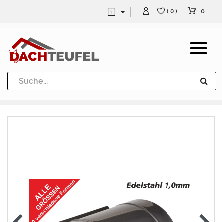
0
( 0 )
Dachrinne und Fallrohre
Werkzeuge und Löttechnik
Kugeln / Halbkugeln
Heuel Alu Dachtritte
Heuel Alu Schneefang
Kaminabdeckung