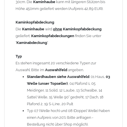
30cm. Die
Kaminhaube
kann mit längeren Stützen bis
Kaminstützen
geliefert.
Höhe 450mm geliefert werden (Aufpreis 42,89 EUR).
Bei der Kombination mit
Wetterfahne
und
Kaminbreite
über 900mm wird die
Kaminhaube
in 1,5mm Dicke
Kaminkopfabdeckung
angefertigt.
Die
Kaminhaube
wird
ohne
Kaminkopfabdeckung
Die
Kaminhaube
kann mit
klappbaren Stützen
(Aufpreis
geliefert.
Kaminkopfabdeckungen
finden Sie unter
für 4 Stützen = 96,89 EUR, Länge ab 1200mm 6 Stützen =
"
Kaminabdeckung
".
145,39 EUR) geliefert werden.
Bitte besprechen Sie den Einbau der
Kaminhaube
mit
Typ
Ihrem zuständigen
Schornsteinfeger
.
Es stehen insgesamt 20 verschiedene Typen zur
Auswahl. Bitte im
Auswahlfeld
angeben.
Hinweis: Für
Standardhauben siehe Auswahlfeld
Kaminhauben
und
Kaminabdeckungen
: 01 Haus,
können wir
03
leider
keine
Nachnahme anbieten!
Welle (unser Topseller)
, 04 Plafond 1, 05
Meidinger, 11 Solid, 12 Laube, 13 Schwalbe, 14
Lieferzeit: ca. 1-2 Wochen nach Zahlungseingang
Sattel Welle, 15 Welle 90° gedreht, 17 Dach, 18
Plafond 2, 19 S-Line, 20 Pult
Sonderanfertigung: Die Kaminhaube wird kundenspezifisch
Typ 07 (Welle hoch) und 08 (Doppel Welle) haben
angefertigt - keine Rücknahme möglich!
einen Aufpreis von 20% (bitte anfragen -
Bestellung nicht über Shop möglich).