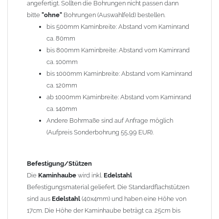
angefertigt. Sollten die Bohrungen nicht passen dann
bitte
"ohne"
Bohrungen (Auswahlfeld) bestellen.
Typ
bis 500mm Kaminbreite: Abstand vom Kaminrand
Es stehen insgesamt 20 verschiedene Typen zur Auswahl. Bitte
ca. 80mm
im
Auswahlfeld
angeben.
bis 800mm Kaminbreite: Abstand vom Kaminrand
Standardhauben siehe Auswahlfeld
: 01 Haus,
03 Welle
ca. 100mm
(unser Topseller)
, 04 Plafond 1, 05 Meidinger, 11 Solid, 12
bis 1000mm Kaminbreite: Abstand vom Kaminrand
Laube, 13 Schwalbe, 14 Sattel Welle, 15 Welle 90° gedreht,
ca. 120mm
17 Dach, 18 Plafond 2, 19 S-Line, 20 Pult
ab 1000mm Kaminbreite: Abstand vom Kaminrand
Typ 07 (Welle hoch) und 08 (Doppel Welle) haben einen
ca. 140mm
Aufpreis von 20% (bitte anfragen - Bestellung nicht über
Andere Bohrmaße sind auf Anfrage möglich
Shop möglich).
(Aufpreis Sonderbohrung 55,99 EUR).
Die Typen 02 (Bogen), 06 (Krempe), 09 (Pagode), 10
(Sauerland), 16 (Galicia) werden nur in Materialdicke
1,5mm hergestellt (Preis auf Anfrage = ca. 2-3-fache vom
Befestigung/Stützen
1,5mm Standardpreis)
Die
Kaminhaube
wird inkl.
Edelstahl
Befestigungsmaterial geliefert. Die Standardflachstützen
sind aus
Edelstahl
(40x4mm) und haben eine Höhe von
allgemeine Informationen:
17cm. Die Höhe der Kaminhaube beträgt ca. 25cm bis
Ab einer
Kaminlänge
von 1200mm werden 6