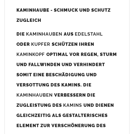
Unsere Maßangaben beziehen sich immer auf das
KAMINHAUBE - SCHMUCK UND SCHUTZ
Kaminaußenmaß!
ZUGLEICH
Die
Kaminhaube
wird umlaufend 70-100mm größer als das
Kaminmaß
angefertigt
DIE
KAMINHAUBEN
AUS
EDELSTAHL
z. B. Kaminaußenmaß 600x600mm =
Kaminhaube
wird ca. 740-
ODER
KUPFER
SCHÜTZEN IHREN
800mm x 740-800mm angefertigt (siehe Bild/Zeichnung unten).
KAMINKOPF
OPTIMAL VOR REGEN, STURM
Es können auch abweichende
Kaminmaße
z. B. 670mmx880mm
UND FALLWINDEN UND VERHINDERT
angefertigt werden (bitte anfragen).
SOMIT EINE BESCHÄDIGUNG UND
Standardbohrungen?
VERSOTTUNG DES KAMINS. DIE
Die
Kaminhauben
werden mit folgenden Standardbohrungen
KAMINHAUBEN
VERBESSERN DIE
(siehe Bild/Zeichnung unten) angefertigt. Sollten die Bohrungen
nicht passen dann bitte
"ohne"
Bohrungen (Auswahlfeld)
ZUGLEISTUNG DES
KAMINS
UND DIENEN
bestellen.
GLEICHZEITIG ALS GESTALTERISCHES
bis 500mm Kaminbreite: Abstand vom Kaminrand ca.
80mm
ELEMENT ZUR VERSCHÖNERUNG DES
bis 800mm Kaminbreite: Abstand vom Kaminrand ca.