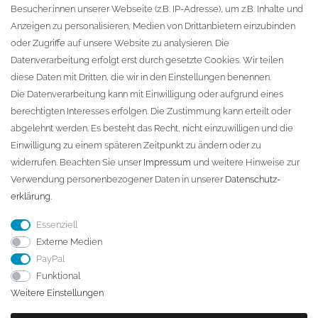
Besucher:innen unserer Webseite (z.B. IP-Adresse), um z.B. Inhalte und
KONTAKT
Anzeigen zu personalisieren, Medien von Drittanbietern einzubinden
oder Zugriffe auf unsere Website zu analysieren. Die
Fa. Steffen Jost
Datenverarbeitung erfolgt erst durch gesetzte Cookies. Wir teilen
Söbrigener Weg 50
diese Daten mit Dritten, die wir in den Einstellungen benennen.
D-01796 Pirna
Die Datenverarbeitung kann mit Einwilligung oder aufgrund eines
berechtigten Interesses erfolgen. Die Zustimmung kann erteilt oder
abgelehnt werden. Es besteht das Recht, nicht einzuwilligen und die
Telefon:
+49 (0)3501 507295
Einwilligung zu einem späteren Zeitpunkt zu ändern oder zu
info@dach-teufel.de
widerrufen. Beachten Sie unser
Impressum
und weitere Hinweise zur
Verwendung personenbezogener Daten in unserer
Daten­schutz­
erklärung
.
Essenziell
Externe Medien
PayPal
Funktional
Weitere Einstellungen