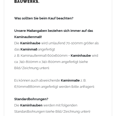
BAUWERKS.
100mm
bis 1000mm Kaminbreite: Abstand vom Kaminrand ca.
120mm
Was sollten Sie beim Kauf beachten?
ab 1000mm Kaminbreite: Abstand vom Kaminrand ca.
140mm
Unsere Maßangaben beziehen sich immer auf das
Andere Bohrmaße sind auf Anfrage möglich (Aufpreis
Kaminaußenmaß!
Sonderbohrung 55,99 EUR).
Die
Kaminhaube
wird umlaufend 70-100mm größer als
das
Kaminmaß
angefertigt
z. B. Kaminaußenmaß 600x600mm =
Kaminhaube
wird
Befestigung/Stützen
ca. 740-800mm x 740-800mm angefertigt (siehe
Die
Kaminhaube
wird inkl.
Edelstahl
Befestigungsmaterial
Bild/Zeichnung unten).
geliefert. Die Standardflachstützen sind aus
Edelstahl
(40x4mm)
und haben eine Höhe von 17cm. Die Höhe der Kaminhaube
Es können auch abweichende
Kaminmaße
z. B.
beträgt ca. 25cm bis 30cm. Die
Kaminhaube
kann mit längeren
670mmx880mm angefertigt werden (bitte anfragen).
Stützen bis Höhe 450mm geliefert werden (Aufpreis 42,89 EUR).
Standardbohrungen?
Kaminkopfabdeckung
Die
Kaminhauben
werden mit folgenden
Die
Kaminhaube
wird
ohne
Kaminkopfabdeckung
geliefert.
Standardbohrungen (siehe Bild/Zeichnung unten)
Kaminkopfabdeckungen
finden Sie unter "
Kaminabdeckung
".