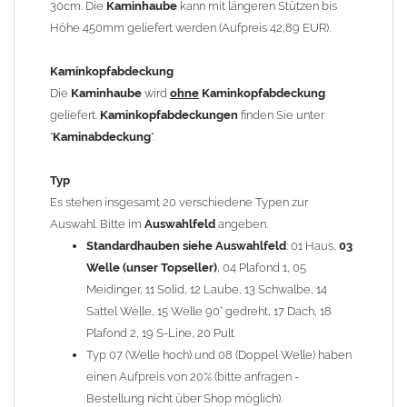
30cm. Die
Kaminhaube
kann mit längeren Stützen bis
Kaminstützen
geliefert.
Höhe 450mm geliefert werden (Aufpreis 42,89 EUR).
Bei der Kombination mit
Wetterfahne
und
Kaminbreite
über 900mm wird die
Kaminhaube
in 1,5mm Dicke
Kaminkopfabdeckung
angefertigt.
Die
Kaminhaube
wird
ohne
Kaminkopfabdeckung
Die
Kaminhaube
kann mit
klappbaren Stützen
(Aufpreis
geliefert.
Kaminkopfabdeckungen
finden Sie unter
für 4 Stützen = 96,89 EUR, Länge ab 1200mm 6 Stützen =
"
Kaminabdeckung
".
145,39 EUR) geliefert werden.
Bitte besprechen Sie den Einbau der
Kaminhaube
mit
Typ
Ihrem zuständigen
Schornsteinfeger
.
Es stehen insgesamt 20 verschiedene Typen zur
Auswahl. Bitte im
Auswahlfeld
angeben.
Hinweis: Für
Standardhauben siehe Auswahlfeld
Kaminhauben
und
Kaminabdeckungen
: 01 Haus,
können wir
03
leider
keine
Nachnahme anbieten!
Welle (unser Topseller)
, 04 Plafond 1, 05
Meidinger, 11 Solid, 12 Laube, 13 Schwalbe, 14
Lieferzeit: ca. 1-2 Wochen nach Zahlungseingang
Sattel Welle, 15 Welle 90° gedreht, 17 Dach, 18
Plafond 2, 19 S-Line, 20 Pult
Sonderanfertigung: Die Kaminhaube wird kundenspezifisch
Typ 07 (Welle hoch) und 08 (Doppel Welle) haben
angefertigt - keine Rücknahme möglich!
einen Aufpreis von 20% (bitte anfragen -
Bestellung nicht über Shop möglich).