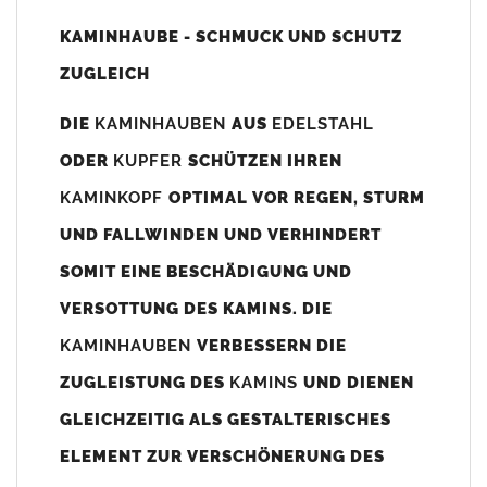
Unsere Maßangaben beziehen sich immer auf das
KAMINHAUBE - SCHMUCK UND SCHUTZ
Kaminaußenmaß!
ZUGLEICH
Die
Kaminhaube
wird umlaufend 70-100mm größer als das
Kaminmaß
angefertigt
DIE
KAMINHAUBEN
AUS
EDELSTAHL
z. B. Kaminaußenmaß 600x600mm =
Kaminhaube
wird ca. 740-
ODER
KUPFER
SCHÜTZEN IHREN
800mm x 740-800mm angefertigt (siehe Bild/Zeichnung unten).
KAMINKOPF
OPTIMAL VOR REGEN, STURM
Es können auch abweichende
Kaminmaße
z. B. 670mmx880mm
UND FALLWINDEN UND VERHINDERT
angefertigt werden (bitte anfragen).
SOMIT EINE BESCHÄDIGUNG UND
Standardbohrungen?
VERSOTTUNG DES KAMINS. DIE
Die
Kaminhauben
werden mit folgenden Standardbohrungen
KAMINHAUBEN
VERBESSERN DIE
(siehe Bild/Zeichnung unten) angefertigt. Sollten die Bohrungen
nicht passen dann bitte
"ohne"
Bohrungen (Auswahlfeld)
ZUGLEISTUNG DES
KAMINS
UND DIENEN
bestellen.
GLEICHZEITIG ALS GESTALTERISCHES
bis 500mm Kaminbreite: Abstand vom Kaminrand ca.
80mm
ELEMENT ZUR VERSCHÖNERUNG DES
bis 800mm Kaminbreite: Abstand vom Kaminrand ca.