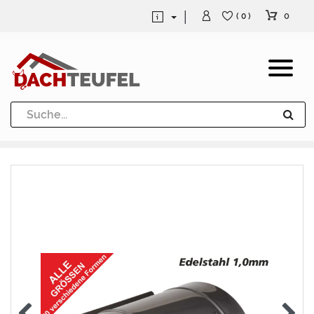
0
( 0 )
Dachrinne und Fallrohre
Werkzeuge und Löttechnik
Kugeln / Halbkugeln
Heuel Alu Dachtritte
Heuel Alu Schneefang
Kaminabdeckung