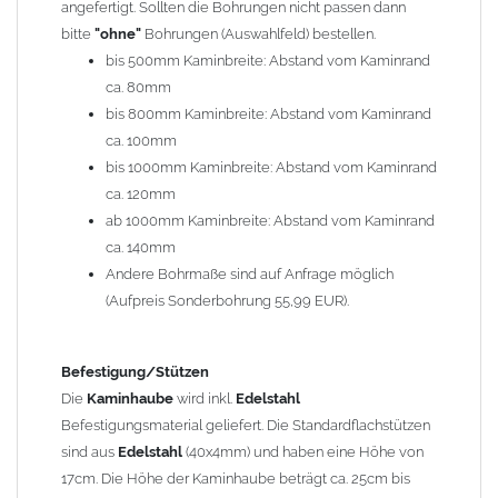
angefertigt. Sollten die Bohrungen nicht passen dann
bitte
"ohne"
Bohrungen (Auswahlfeld) bestellen.
Typ
bis 500mm Kaminbreite: Abstand vom Kaminrand
Es stehen insgesamt 20 verschiedene Typen zur Auswahl. Bitte
ca. 80mm
im
Auswahlfeld
angeben.
bis 800mm Kaminbreite: Abstand vom Kaminrand
Standardhauben siehe Auswahlfeld
: 01 Haus,
03 Welle
ca. 100mm
(unser Topseller)
, 04 Plafond 1, 05 Meidinger, 11 Solid, 12
bis 1000mm Kaminbreite: Abstand vom Kaminrand
Laube, 13 Schwalbe, 14 Sattel Welle, 15 Welle 90° gedreht,
ca. 120mm
17 Dach, 18 Plafond 2, 19 S-Line, 20 Pult
ab 1000mm Kaminbreite: Abstand vom Kaminrand
Typ 07 (Welle hoch) und 08 (Doppel Welle) haben einen
ca. 140mm
Aufpreis von 20% (bitte anfragen - Bestellung nicht über
Andere Bohrmaße sind auf Anfrage möglich
Shop möglich).
(Aufpreis Sonderbohrung 55,99 EUR).
Die Typen 02 (Bogen), 06 (Krempe), 09 (Pagode), 10
(Sauerland), 16 (Galicia) werden nur in Materialdicke
1,5mm hergestellt (Preis auf Anfrage = ca. 2-3-fache vom
Befestigung/Stützen
1,5mm Standardpreis)
Die
Kaminhaube
wird inkl.
Edelstahl
Befestigungsmaterial geliefert. Die Standardflachstützen
sind aus
Edelstahl
(40x4mm) und haben eine Höhe von
allgemeine Informationen:
17cm. Die Höhe der Kaminhaube beträgt ca. 25cm bis
Ab einer
Kaminlänge
von 1200mm werden 6