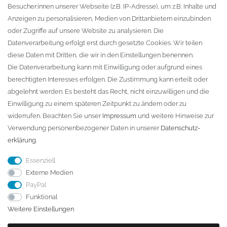
Besucher:innen unserer Webseite (z.B. IP-Adresse), um z.B. Inhalte und
KONTAKT
Anzeigen zu personalisieren, Medien von Drittanbietern einzubinden
oder Zugriffe auf unsere Website zu analysieren. Die
Fa. Steffen Jost
Datenverarbeitung erfolgt erst durch gesetzte Cookies. Wir teilen
Söbrigener Weg 50
diese Daten mit Dritten, die wir in den Einstellungen benennen.
D-01796 Pirna
Die Datenverarbeitung kann mit Einwilligung oder aufgrund eines
berechtigten Interesses erfolgen. Die Zustimmung kann erteilt oder
abgelehnt werden. Es besteht das Recht, nicht einzuwilligen und die
Telefon:
+49 (0)3501 507295
Einwilligung zu einem späteren Zeitpunkt zu ändern oder zu
info@dach-teufel.de
widerrufen. Beachten Sie unser
Impressum
und weitere Hinweise zur
Verwendung personenbezogener Daten in unserer
Daten­schutz­
erklärung
.
Essenziell
Externe Medien
PayPal
Funktional
Weitere Einstellungen