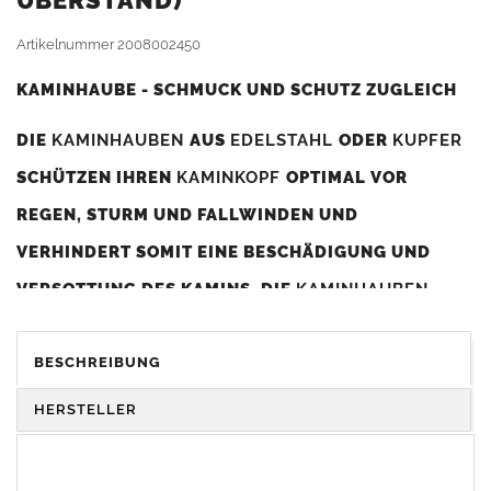
BERSTAND)
Artikelnummer
2008002450
KAMINHAUBE - SCHMUCK UND SCHUTZ ZUGLEICH
DIE
KAMINHAUBEN
AUS
EDELSTAHL
ODER
KUPFER
SCHÜTZEN IHREN
KAMINKOPF
OPTIMAL VOR
REGEN, STURM UND FALLWINDEN UND
VERHINDERT SOMIT EINE BESCHÄDIGUNG UND
VERSOTTUNG DES KAMINS. DIE
KAMINHAUBEN
VERBESSERN DIE ZUGLEISTUNG DES
KAMINS
UND
DIENEN GLEICHZEITIG ALS GESTALTERISCHES
BESCHREIBUNG
ELEMENT ZUR VERSCHÖNERUNG DES BAUWERKS.
HERSTELLER
Was sollten Sie beim Kauf beachten?