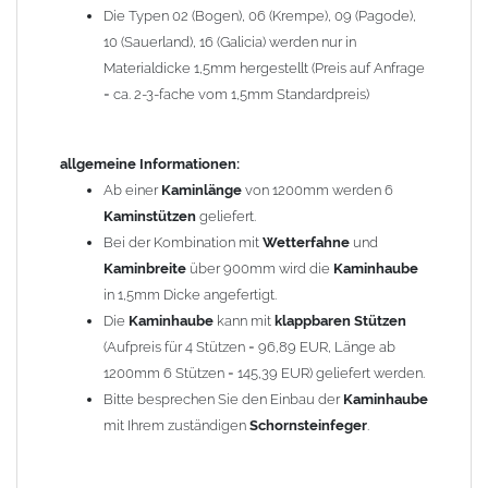
Die Typen 02 (Bogen), 06 (Krempe), 09 (Pagode),
Zum Bild vergößern, bitte auf das Bild klicken!
10 (Sauerland), 16 (Galicia) werden nur in
Materialdicke 1,5mm hergestellt (Preis auf Anfrage
= ca. 2-3-fache vom 1,5mm Standardpreis)
allgemeine Informationen:
Ab einer
Kaminlänge
von 1200mm werden 6
Kaminstützen
geliefert.
Bei der Kombination mit
Wetterfahne
und
Kaminbreite
über 900mm wird die
Kaminhaube
in 1,5mm Dicke angefertigt.
Die
Kaminhaube
kann mit
klappbaren Stützen
(Aufpreis für 4 Stützen = 96,89 EUR, Länge ab
1200mm 6 Stützen = 145,39 EUR) geliefert werden.
Bitte besprechen Sie den Einbau der
Kaminhaube
mit Ihrem zuständigen
Schornsteinfeger
.