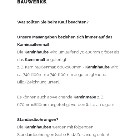
BAUWERKS.
100mm
bis 1000mm Kaminbreite: Abstand vom Kaminrand ca.
120mm
Was sollten Sie beim Kauf beachten?
ab 1000mm Kaminbreite: Abstand vom Kaminrand ca.
140mm
Unsere Maßangaben beziehen sich immer auf das
Andere Bohrmaße sind auf Anfrage möglich (Aufpreis
Kaminaußenmaß!
Sonderbohrung 55,99 EUR).
Die
Kaminhaube
wird umlaufend 70-100mm größer als
das
Kaminmaß
angefertigt
z. B. Kaminaußenmaß 600x600mm =
Kaminhaube
wird
Befestigung/Stützen
ca. 740-800mm x 740-800mm angefertigt (siehe
Die
Kaminhaube
wird inkl.
Edelstahl
Befestigungsmaterial
Bild/Zeichnung unten).
geliefert. Die Standardflachstützen sind aus
Edelstahl
(40x4mm)
und haben eine Höhe von 17cm. Die Höhe der Kaminhaube
Es können auch abweichende
Kaminmaße
z. B.
beträgt ca. 25cm bis 30cm. Die
Kaminhaube
kann mit längeren
670mmx880mm angefertigt werden (bitte anfragen).
Stützen bis Höhe 450mm geliefert werden (Aufpreis 42,89 EUR).
Standardbohrungen?
Kaminkopfabdeckung
Die
Kaminhauben
werden mit folgenden
Die
Kaminhaube
wird
ohne
Kaminkopfabdeckung
geliefert.
Standardbohrungen (siehe Bild/Zeichnung unten)
Kaminkopfabdeckungen
finden Sie unter "
Kaminabdeckung
".