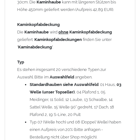
30cm. Die
Kaminhaube
kann mit längeren Stützen bis
Kaminstützen
geliefert.
Höhe 450mm geliefert werden (Aufpreis 42,89 EUR).
Bei der Kombination mit
Wetterfahne
und
Kaminbreite
über 900mm wird die
Kaminhaube
in 1,5mm Dicke
Kaminkopfabdeckung
angefertigt.
Die
Kaminhaube
wird
ohne
Kaminkopfabdeckung
Die
Kaminhaube
kann mit
klappbaren Stützen
(Aufpreis
geliefert.
Kaminkopfabdeckungen
finden Sie unter
für 4 Stützen = 96,89 EUR, Länge ab 1200mm 6 Stützen =
"
Kaminabdeckung
".
145,39 EUR) geliefert werden.
Bitte besprechen Sie den Einbau der
Kaminhaube
mit
Typ
Ihrem zuständigen
Schornsteinfeger
.
Es stehen insgesamt 20 verschiedene Typen zur
Auswahl. Bitte im
Auswahlfeld
angeben.
Hinweis: Für
Standardhauben siehe Auswahlfeld
Kaminhauben
und
Kaminabdeckungen
: 01 Haus,
können wir
03
leider
keine
Nachnahme anbieten!
Welle (unser Topseller)
, 04 Plafond 1, 05
Meidinger, 11 Solid, 12 Laube, 13 Schwalbe, 14
Lieferzeit: ca. 1-2 Wochen nach Zahlungseingang
Sattel Welle, 15 Welle 90° gedreht, 17 Dach, 18
Plafond 2, 19 S-Line, 20 Pult
Sonderanfertigung: Die Kaminhaube wird kundenspezifisch
Typ 07 (Welle hoch) und 08 (Doppel Welle) haben
angefertigt - keine Rücknahme möglich!
einen Aufpreis von 20% (bitte anfragen -
Bestellung nicht über Shop möglich).