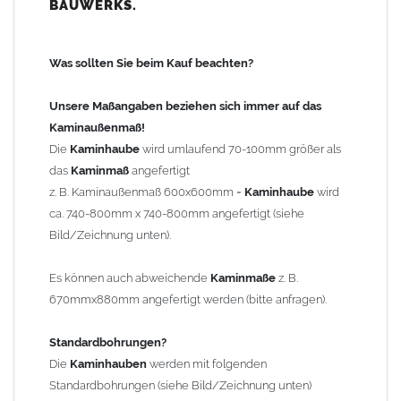
BAUWERKS.
100mm
bis 1000mm Kaminbreite: Abstand vom Kaminrand ca.
120mm
Was sollten Sie beim Kauf beachten?
ab 1000mm Kaminbreite: Abstand vom Kaminrand ca.
140mm
Unsere Maßangaben beziehen sich immer auf das
Andere Bohrmaße sind auf Anfrage möglich (Aufpreis
Kaminaußenmaß!
Sonderbohrung 55,99 EUR).
Die
Kaminhaube
wird umlaufend 70-100mm größer als
das
Kaminmaß
angefertigt
z. B. Kaminaußenmaß 600x600mm =
Kaminhaube
wird
Befestigung/Stützen
ca. 740-800mm x 740-800mm angefertigt (siehe
Die
Kaminhaube
wird inkl.
Edelstahl
Befestigungsmaterial
Bild/Zeichnung unten).
geliefert. Die Standardflachstützen sind aus
Edelstahl
(40x4mm)
und haben eine Höhe von 17cm. Die Höhe der Kaminhaube
Es können auch abweichende
Kaminmaße
z. B.
beträgt ca. 25cm bis 30cm. Die
Kaminhaube
kann mit längeren
670mmx880mm angefertigt werden (bitte anfragen).
Stützen bis Höhe 450mm geliefert werden (Aufpreis 42,89 EUR).
Standardbohrungen?
Kaminkopfabdeckung
Die
Kaminhauben
werden mit folgenden
Die
Kaminhaube
wird
ohne
Kaminkopfabdeckung
geliefert.
Standardbohrungen (siehe Bild/Zeichnung unten)
Kaminkopfabdeckungen
finden Sie unter "
Kaminabdeckung
".