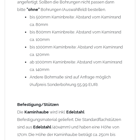
angefertigt. Sollten die Bohrungen nicht passen dann
bitte
"ohne"
Bohrungen (Auswahlfeld) bestellen.
Typ
bis 500mm Kaminbreite: Abstand vom Kaminrand
Es stehen insgesamt 20 verschiedene Typen zur Auswahl. Bitte
ca. 80mm
im
Auswahlfeld
angeben.
bis 800mm Kaminbreite: Abstand vom Kaminrand
Standardhauben siehe Auswahlfeld
: 01 Haus,
03 Welle
ca. 100mm
(unser Topseller)
, 04 Plafond 1, 05 Meidinger, 11 Solid, 12
bis 1000mm Kaminbreite: Abstand vom Kaminrand
Laube, 13 Schwalbe, 14 Sattel Welle, 15 Welle 90° gedreht,
ca. 120mm
17 Dach, 18 Plafond 2, 19 S-Line, 20 Pult
ab 1000mm Kaminbreite: Abstand vom Kaminrand
Typ 07 (Welle hoch) und 08 (Doppel Welle) haben einen
ca. 140mm
Aufpreis von 20% (bitte anfragen - Bestellung nicht über
Andere Bohrmaße sind auf Anfrage möglich
Shop möglich).
(Aufpreis Sonderbohrung 55,99 EUR).
Die Typen 02 (Bogen), 06 (Krempe), 09 (Pagode), 10
(Sauerland), 16 (Galicia) werden nur in Materialdicke
1,5mm hergestellt (Preis auf Anfrage = ca. 2-3-fache vom
Befestigung/Stützen
1,5mm Standardpreis)
Die
Kaminhaube
wird inkl.
Edelstahl
Befestigungsmaterial geliefert. Die Standardflachstützen
sind aus
Edelstahl
(40x4mm) und haben eine Höhe von
allgemeine Informationen:
17cm. Die Höhe der Kaminhaube beträgt ca. 25cm bis
Ab einer
Kaminlänge
von 1200mm werden 6