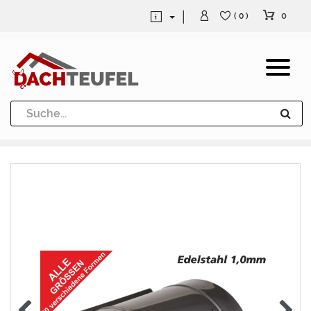
0
( 0 )
Dachrinne und Fallrohre
Werkzeuge und Löttechnik
Kugeln / Halbkugeln
Heuel Alu Dachtritte
Heuel Alu Schneefang
Kaminabdeckung