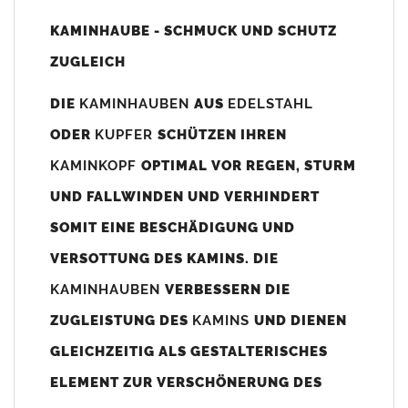
Unsere Maßangaben beziehen sich immer auf das
KAMINHAUBE - SCHMUCK UND SCHUTZ
Kaminaußenmaß!
ZUGLEICH
Die
Kaminhaube
wird umlaufend 70-100mm größer als das
Kaminmaß
angefertigt
DIE
KAMINHAUBEN
AUS
EDELSTAHL
z. B. Kaminaußenmaß 600x600mm =
Kaminhaube
wird ca. 740-
ODER
KUPFER
SCHÜTZEN IHREN
800mm x 740-800mm angefertigt (siehe Bild/Zeichnung unten).
KAMINKOPF
OPTIMAL VOR REGEN, STURM
Es können auch abweichende
Kaminmaße
z. B. 670mmx880mm
UND FALLWINDEN UND VERHINDERT
angefertigt werden (bitte anfragen).
SOMIT EINE BESCHÄDIGUNG UND
Standardbohrungen?
VERSOTTUNG DES KAMINS. DIE
Die
Kaminhauben
werden mit folgenden Standardbohrungen
KAMINHAUBEN
VERBESSERN DIE
(siehe Bild/Zeichnung unten) angefertigt. Sollten die Bohrungen
nicht passen dann bitte
"ohne"
Bohrungen (Auswahlfeld)
ZUGLEISTUNG DES
KAMINS
UND DIENEN
bestellen.
GLEICHZEITIG ALS GESTALTERISCHES
bis 500mm Kaminbreite: Abstand vom Kaminrand ca.
80mm
ELEMENT ZUR VERSCHÖNERUNG DES
bis 800mm Kaminbreite: Abstand vom Kaminrand ca.