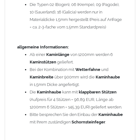
Die Typen 02 (Bogen), 06 (Krempe), 09 (Pagode),
Zum Bild vergößern, bitte auf das Bild klicken!
10 (Sauerland), 16 (Galicia) werden nur in
Materialdicke 1,5mm hergestellt (Preis auf Anfrage
= ca. 2-3-fache vom 1,5mm Standardpreis)
allgemeine Informationen:
Ab einer
Kaminlänge
von 1200mm werden 6
Kaminstützen
geliefert.
Bei der Kombination mit
Wetterfahne
und
Kaminbreite
über 900mm wird die
Kaminhaube
in 1,5mm Dicke angefertigt.
Die
Kaminhaube
kann mit
klappbaren Stützen
(Aufpreis für 4 Stützen = 96,89 EUR, Länge ab
1200mm 6 Stützen = 145,39 EUR) geliefert werden.
Bitte besprechen Sie den Einbau der
Kaminhaube
mit Ihrem zuständigen
Schornsteinfeger
.