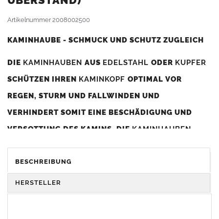
BERSTAND)
Artikelnummer
2008002500
KAMINHAUBE - SCHMUCK UND SCHUTZ ZUGLEICH
DIE
KAMINHAUBEN
AUS
EDELSTAHL
ODER
KUPFER
SCHÜTZEN IHREN
KAMINKOPF
OPTIMAL VOR
REGEN, STURM UND FALLWINDEN UND
VERHINDERT SOMIT EINE BESCHÄDIGUNG UND
VERSOTTUNG DES KAMINS. DIE
KAMINHAUBEN
VERBESSERN DIE ZUGLEISTUNG DES
KAMINS
UND
DIENEN GLEICHZEITIG ALS GESTALTERISCHES
BESCHREIBUNG
ELEMENT ZUR VERSCHÖNERUNG DES BAUWERKS.
HERSTELLER
Was sollten Sie beim Kauf beachten?