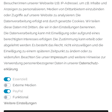
Besucher:innen unserer Webseite (z.B. IP-Adresse), um z.B. Inhalte und
KONTAKT
Anzeigen zu personalisieren, Medien von Drittanbietern einzubinden
oder Zugriffe auf unsere Website zu analysieren. Die
Fa. Steffen Jost
Datenverarbeitung erfolgt erst durch gesetzte Cookies. Wir teilen
Söbrigener Weg 50
diese Daten mit Dritten, die wir in den Einstellungen benennen.
D-01796 Pirna
Die Datenverarbeitung kann mit Einwilligung oder aufgrund eines
berechtigten Interesses erfolgen. Die Zustimmung kann erteilt oder
abgelehnt werden. Es besteht das Recht, nicht einzuwilligen und die
Telefon:
+49 (0)3501 507295
Einwilligung zu einem späteren Zeitpunkt zu ändern oder zu
info@dach-teufel.de
widerrufen. Beachten Sie unser
Impressum
und weitere Hinweise zur
Verwendung personenbezogener Daten in unserer
Daten­schutz­
erklärung
.
Essenziell
Externe Medien
PayPal
Funktional
Weitere Einstellungen