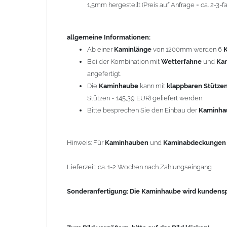
1,5mm hergestellt (Preis auf Anfrage = ca. 2-3
Sonderanfertigung: Die Kaminhaube wird kundenspezi
allgemeine Informationen:
Zum Bild vergößern, bitte auf das Bild klicken!
Ab einer
Kaminlänge
von 1200mm werden 6
Bei der Kombination mit
Wetterfahne
und
Ka
angefertigt.
Die
Kaminhaube
kann mit
klappbaren Stütze
Stützen = 145,39 EUR) geliefert werden.
Bitte besprechen Sie den Einbau der
Kaminh
Hinweis: Für
Kaminhauben
und
Kaminabdeckunge
Lieferzeit: ca. 1-2 Wochen nach Zahlungseingang
Sonderanfertigung: Die Kaminhaube wird kundenspe