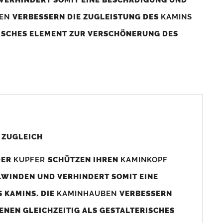
BEN
VERBESSERN DIE ZUGLEISTUNG DES
KAMINS
RISCHES ELEMENT ZUR VERSCHÖNERUNG DES
aminaußenmaß!
s das
Kaminmaß
angefertigt
d ca. 740-800mm x 740-800mm angefertigt (siehe
 ZUGLEICH
DER
KUPFER
SCHÜTZEN IHREN
KAMINKOPF
x880mm angefertigt werden (bitte anfragen).
LWINDEN UND VERHINDERT SOMIT EINE
 KAMINS. DIE
KAMINHAUBEN
VERBESSERN
gen (siehe Bild/Zeichnung unten) angefertigt. Sollten die
ENEN GLEICHZEITIG ALS GESTALTERISCHES
Auswahlfeld) bestellen.