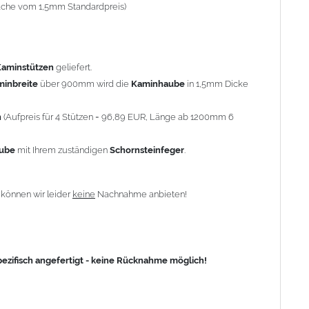
-fache vom 1,5mm Standardpreis)
fisch angefertigt - keine Rücknahme möglich!
Kaminstützen
geliefert.
minbreite
über 900mm wird die
Kaminhaube
in 1,5mm Dicke
n
(Aufpreis für 4 Stützen = 96,89 EUR, Länge ab 1200mm 6
aube
mit Ihrem zuständigen
Schornsteinfeger
.
n
können wir leider
keine
Nachnahme anbieten!
zifisch angefertigt - keine Rücknahme möglich!