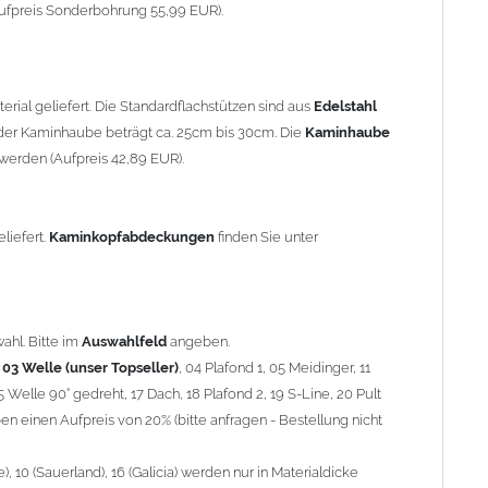
90° gedreht, 17 Dach, 18 Plafond 2, 19 S-Line, 20 Pult
ufpreis Sonderbohrung 55,99 EUR).
 einen Aufpreis von 20% (bitte anfragen - Bestellung nicht
10 (Sauerland), 16 (Galicia) werden nur in Materialdicke 1,5mm
rial geliefert. Die Standardflachstützen sind aus
Edelstahl
om 1,5mm Standardpreis)
er Kaminhaube beträgt ca. 25cm bis 30cm. Die
Kaminhaube
werden (Aufpreis 42,89 EUR).
minstützen
geliefert.
breite
über 900mm wird die
Kaminhaube
in 1,5mm Dicke
eliefert.
Kaminkopfabdeckungen
finden Sie unter
Aufpreis für 4 Stützen = 96,89 EUR, Länge ab 1200mm 6 Stützen
be
mit Ihrem zuständigen
Schornsteinfeger
.
ahl. Bitte im
Auswahlfeld
angeben.
,
03 Welle (unser Topseller)
, 04 Plafond 1, 05 Meidinger, 11
5 Welle 90° gedreht, 17 Dach, 18 Plafond 2, 19 S-Line, 20 Pult
nnen wir leider
keine
Nachnahme anbieten!
n einen Aufpreis von 20% (bitte anfragen - Bestellung nicht
 10 (Sauerland), 16 (Galicia) werden nur in Materialdicke