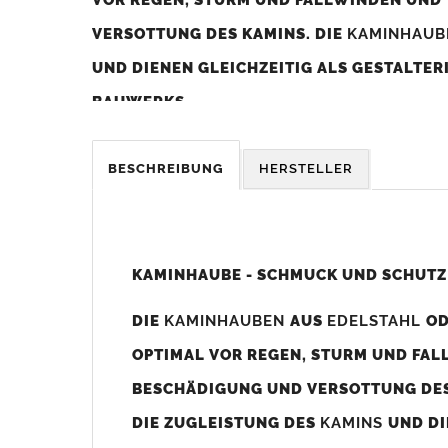
VERSOTTUNG DES KAMINS. DIE
KAMINHAU
UND DIENEN GLEICHZEITIG ALS GESTALTE
BAUWERKS.
Was sollten Sie beim Kauf beachten?
BESCHREIBUNG
HERSTELLER
Unsere Maßangaben beziehen sich immer auf das K
Die
Kaminhaube
wird umlaufend 70-100mm größer al
z. B. Kaminaußenmaß 600x600mm =
Kaminhaube
wir
KAMINHAUBE - SCHMUCK UND SCHUTZ
Bild/Zeichnung unten).
DIE
KAMINHAUBEN
AUS
EDELSTAHL
O
Es können auch abweichende
Kaminmaße
z. B. 670mm
OPTIMAL VOR REGEN, STURM UND FAL
Standardbohrungen?
BESCHÄDIGUNG UND VERSOTTUNG DES
Die
Kaminhauben
werden mit folgenden Standardbohrun
DIE ZUGLEISTUNG DES
KAMINS
UND DI
Bohrungen nicht passen dann bitte
"ohne"
Bohrungen (