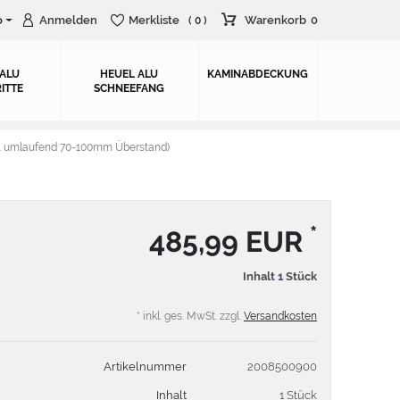
o
Anmelden
Merkliste
Warenkorb
0
( 0 )
 ALU
HEUEL ALU
KAMINABDECKUNG
ITTE
SCHNEEFANG
. umlaufend 70-100mm Überstand)
*
485,99 EUR
Inhalt
1
Stück
* inkl. ges. MwSt. zzgl.
Versandkosten
Artikelnummer
2008500900
Inhalt
1 Stück