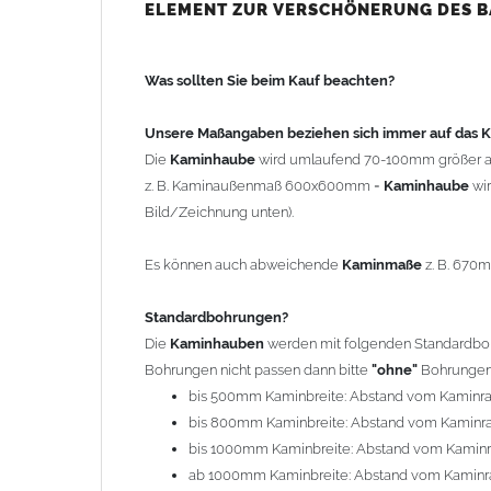
bis 500mm Kaminbreite: Abstand vom Kaminra
ELEMENT ZUR VERSCHÖNERUNG DES 
bis 800mm Kaminbreite: Abstand vom Kaminra
bis 1000mm Kaminbreite: Abstand vom Kaminr
Was sollten Sie beim Kauf beachten?
ab 1000mm Kaminbreite: Abstand vom Kaminra
Andere Bohrmaße sind auf Anfrage möglich (Auf
Unsere Maßangaben beziehen sich immer auf das
Die
Kaminhaube
wird umlaufend 70-100mm größer a
Befestigung/Stützen
z. B. Kaminaußenmaß 600x600mm =
Kaminhaube
wi
Die
Kaminhaube
wird inkl.
Edelstahl
Befestigungsmateri
Bild/Zeichnung unten).
(40x4mm) und haben eine Höhe von 17cm. Die Höhe de
kann mit längeren Stützen bis Höhe 450mm geliefert w
Es können auch abweichende
Kaminmaße
z. B. 670
Kaminkopfabdeckung
Standardbohrungen?
Die
Kaminhaube
wird
ohne
Kaminkopfabdeckung
geli
Die
Kaminhauben
werden mit folgenden Standardbohr
"
Kaminabdeckung
".
Bohrungen nicht passen dann bitte
"ohne"
Bohrungen 
bis 500mm Kaminbreite: Abstand vom Kaminr
Typ
bis 800mm Kaminbreite: Abstand vom Kaminr
Es stehen insgesamt 20 verschiedene Typen zur Auswah
bis 1000mm Kaminbreite: Abstand vom Kamin
Standardhauben siehe Auswahlfeld
: 01 Haus,
03
ab 1000mm Kaminbreite: Abstand vom Kaminr