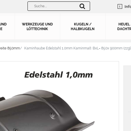
Inf
UND
WERKZEUGE UND
KUGELN /
HEUEL
E
LÖTTECHNIK
HALBKUGELN
DACHTR
reite 850mm
Kaminhaube Edelstahl 1,0mm Kaminmaß: BxL= 850x 900mm (zzgl