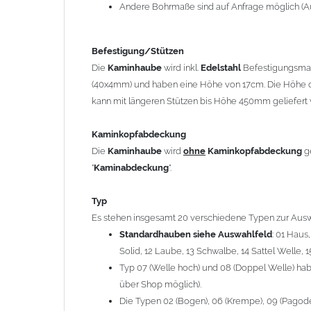
12 Laube, 13 Schwalbe, 14 Sattel Welle, 15 Welle 
Andere Bohrmaße sind auf Anfrage möglich (A
Typ 07 (Welle hoch) und 08 (Doppel Welle) haben
über Shop möglich).
Befestigung/Stützen
Die Typen 02 (Bogen), 06 (Krempe), 09 (Pagode), 
Die
Kaminhaube
wird inkl.
Edelstahl
Befestigungsmate
hergestellt (Preis auf Anfrage = ca. 2-3-fache v
(40x4mm) und haben eine Höhe von 17cm. Die Höhe d
kann mit längeren Stützen bis Höhe 450mm geliefert 
allgemeine Informationen:
Ab einer
Kaminlänge
von 1200mm werden 6
Ka
Kaminkopfabdeckung
Bei der Kombination mit
Wetterfahne
und
Kamin
Die
Kaminhaube
wird
ohne
Kaminkopfabdeckung
g
angefertigt.
"
Kaminabdeckung
".
Die
Kaminhaube
kann mit
klappbaren Stützen
(
= 145,39 EUR) geliefert werden.
Typ
Bitte besprechen Sie den Einbau der
Kaminhau
Es stehen insgesamt 20 verschiedene Typen zur Ausw
Standardhauben siehe Auswahlfeld
: 01 Haus
Solid, 12 Laube, 13 Schwalbe, 14 Sattel Welle, 1
Hinweis: Für
Kaminhauben
und
Kaminabdeckungen
kö
Typ 07 (Welle hoch) und 08 (Doppel Welle) habe
über Shop möglich).
Lieferzeit: ca. 1-2 Wochen nach Zahlungseingang
Die Typen 02 (Bogen), 06 (Krempe), 09 (Pagode),