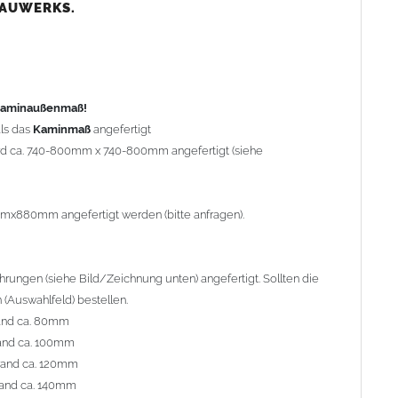
nd ca. 80mm
BAUWERKS.
nd ca. 100mm
and ca. 120mm
nd ca. 140mm
preis Sonderbohrung 55,99 EUR).
 Kaminaußenmaß!
ls das
Kaminmaß
angefertigt
rd ca. 740-800mm x 740-800mm angefertigt (siehe
al geliefert. Die Standardflachstützen sind aus
Edelstahl
r Kaminhaube beträgt ca. 25cm bis 30cm. Die
Kaminhaube
erden (Aufpreis 42,89 EUR).
mmx880mm angefertigt werden (bitte anfragen).
efert.
Kaminkopfabdeckungen
finden Sie unter
ungen (siehe Bild/Zeichnung unten) angefertigt. Sollten die
(Auswahlfeld) bestellen.
and ca. 80mm
and ca. 100mm
l. Bitte im
Auswahlfeld
angeben.
rand ca. 120mm
 Welle (unser Topseller)
, 04 Plafond 1, 05 Meidinger, 11 Solid,
and ca. 140mm