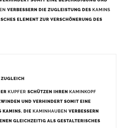
BEN
VERBESSERN DIE ZUGLEISTUNG DES
KAMINS
RISCHES ELEMENT ZUR VERSCHÖNERUNG DES
aminaußenmaß!
s das
Kaminmaß
angefertigt
d ca. 740-800mm x 740-800mm angefertigt (siehe
 ZUGLEICH
DER
KUPFER
SCHÜTZEN IHREN
KAMINKOPF
x880mm angefertigt werden (bitte anfragen).
LWINDEN UND VERHINDERT SOMIT EINE
 KAMINS. DIE
KAMINHAUBEN
VERBESSERN
gen (siehe Bild/Zeichnung unten) angefertigt. Sollten die
ENEN GLEICHZEITIG ALS GESTALTERISCHES
Auswahlfeld) bestellen.