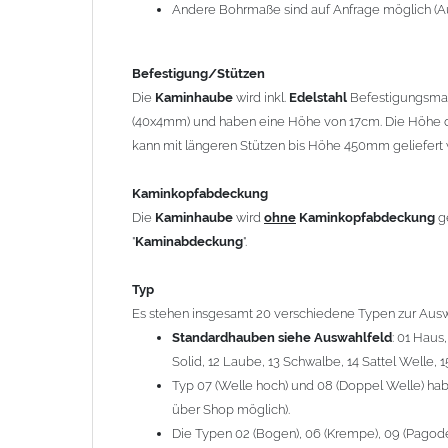
12 Laube, 13 Schwalbe, 14 Sattel Welle, 15 Welle 
Andere Bohrmaße sind auf Anfrage möglich (A
Typ 07 (Welle hoch) und 08 (Doppel Welle) haben
über Shop möglich).
Befestigung/Stützen
Die Typen 02 (Bogen), 06 (Krempe), 09 (Pagode), 
Die
Kaminhaube
wird inkl.
Edelstahl
Befestigungsmate
hergestellt (Preis auf Anfrage = ca. 2-3-fache v
(40x4mm) und haben eine Höhe von 17cm. Die Höhe d
kann mit längeren Stützen bis Höhe 450mm geliefert 
allgemeine Informationen:
Ab einer
Kaminlänge
von 1200mm werden 6
Ka
Kaminkopfabdeckung
Bei der Kombination mit
Wetterfahne
und
Kamin
Die
Kaminhaube
wird
ohne
Kaminkopfabdeckung
g
angefertigt.
"
Kaminabdeckung
".
Die
Kaminhaube
kann mit
klappbaren Stützen
(
= 145,39 EUR) geliefert werden.
Typ
Bitte besprechen Sie den Einbau der
Kaminhau
Es stehen insgesamt 20 verschiedene Typen zur Ausw
Standardhauben siehe Auswahlfeld
: 01 Haus
Solid, 12 Laube, 13 Schwalbe, 14 Sattel Welle, 1
Hinweis: Für
Kaminhauben
und
Kaminabdeckungen
kö
Typ 07 (Welle hoch) und 08 (Doppel Welle) habe
über Shop möglich).
Lieferzeit: ca. 1-2 Wochen nach Zahlungseingang
Die Typen 02 (Bogen), 06 (Krempe), 09 (Pagode),