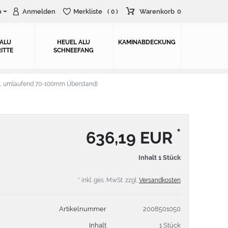
o
Anmelden
Merkliste
Warenkorb
0
( 0 )
 ALU
HEUEL ALU
KAMINABDECKUNG
ITTE
SCHNEEFANG
. umlaufend 70-100mm Überstand)
*
636,19 EUR
Inhalt
1
Stück
* inkl. ges. MwSt. zzgl.
Versandkosten
Artikelnummer
2008501050
Inhalt
1 Stück