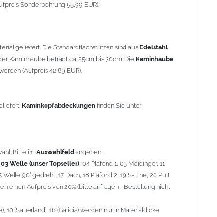
90° gedreht, 17 Dach, 18 Plafond 2, 19 S-Line, 20 Pult
ufpreis Sonderbohrung 55,99 EUR).
 einen Aufpreis von 20% (bitte anfragen - Bestellung nicht
10 (Sauerland), 16 (Galicia) werden nur in Materialdicke 1,5mm
rial geliefert. Die Standardflachstützen sind aus
Edelstahl
om 1,5mm Standardpreis)
er Kaminhaube beträgt ca. 25cm bis 30cm. Die
Kaminhaube
werden (Aufpreis 42,89 EUR).
minstützen
geliefert.
breite
über 900mm wird die
Kaminhaube
in 1,5mm Dicke
eliefert.
Kaminkopfabdeckungen
finden Sie unter
Aufpreis für 4 Stützen = 96,89 EUR, Länge ab 1200mm 6 Stützen
be
mit Ihrem zuständigen
Schornsteinfeger
.
ahl. Bitte im
Auswahlfeld
angeben.
,
03 Welle (unser Topseller)
, 04 Plafond 1, 05 Meidinger, 11
5 Welle 90° gedreht, 17 Dach, 18 Plafond 2, 19 S-Line, 20 Pult
nnen wir leider
keine
Nachnahme anbieten!
n einen Aufpreis von 20% (bitte anfragen - Bestellung nicht
 10 (Sauerland), 16 (Galicia) werden nur in Materialdicke