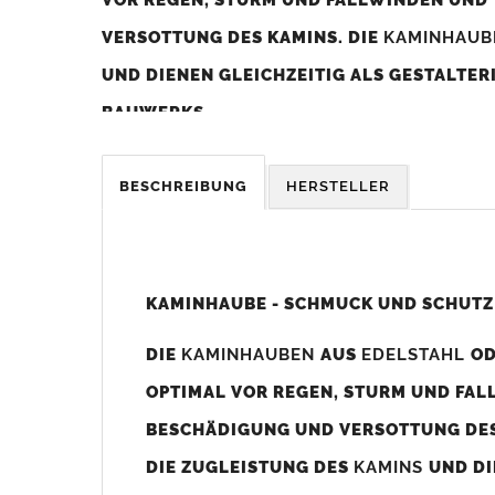
VERSOTTUNG DES KAMINS. DIE
KAMINHAU
UND DIENEN GLEICHZEITIG ALS GESTALTE
BAUWERKS.
Was sollten Sie beim Kauf beachten?
BESCHREIBUNG
HERSTELLER
Unsere Maßangaben beziehen sich immer auf das K
Die
Kaminhaube
wird umlaufend 70-100mm größer al
z. B. Kaminaußenmaß 600x600mm =
Kaminhaube
wir
KAMINHAUBE - SCHMUCK UND SCHUTZ
Bild/Zeichnung unten).
DIE
KAMINHAUBEN
AUS
EDELSTAHL
O
Es können auch abweichende
Kaminmaße
z. B. 670mm
OPTIMAL VOR REGEN, STURM UND FAL
Standardbohrungen?
BESCHÄDIGUNG UND VERSOTTUNG DES
Die
Kaminhauben
werden mit folgenden Standardbohrun
DIE ZUGLEISTUNG DES
KAMINS
UND DI
Bohrungen nicht passen dann bitte
"ohne"
Bohrungen (