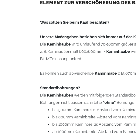
bis 500mm Kaminbreite: Abstand vom Kaminra
ELEMENT ZUR VERSCHÖNERUNG DES 
bis 800mm Kaminbreite: Abstand vom Kaminra
bis 1000mm Kaminbreite: Abstand vom Kaminr
Was sollten Sie beim Kauf beachten?
ab 1000mm Kaminbreite: Abstand vom Kaminra
Andere Bohrmaße sind auf Anfrage möglich (Auf
Unsere Maßangaben beziehen sich immer auf das
Die
Kaminhaube
wird umlaufend 70-100mm größer a
Befestigung/Stützen
z. B. Kaminaußenmaß 600x600mm =
Kaminhaube
wi
Die
Kaminhaube
wird inkl.
Edelstahl
Befestigungsmateri
Bild/Zeichnung unten).
(40x4mm) und haben eine Höhe von 17cm. Die Höhe de
kann mit längeren Stützen bis Höhe 450mm geliefert w
Es können auch abweichende
Kaminmaße
z. B. 670
Kaminkopfabdeckung
Standardbohrungen?
Die
Kaminhaube
wird
ohne
Kaminkopfabdeckung
geli
Die
Kaminhauben
werden mit folgenden Standardbohr
"
Kaminabdeckung
".
Bohrungen nicht passen dann bitte
"ohne"
Bohrungen 
bis 500mm Kaminbreite: Abstand vom Kaminr
Typ
bis 800mm Kaminbreite: Abstand vom Kaminr
Es stehen insgesamt 20 verschiedene Typen zur Auswah
bis 1000mm Kaminbreite: Abstand vom Kamin
Standardhauben siehe Auswahlfeld
: 01 Haus,
03
ab 1000mm Kaminbreite: Abstand vom Kaminr