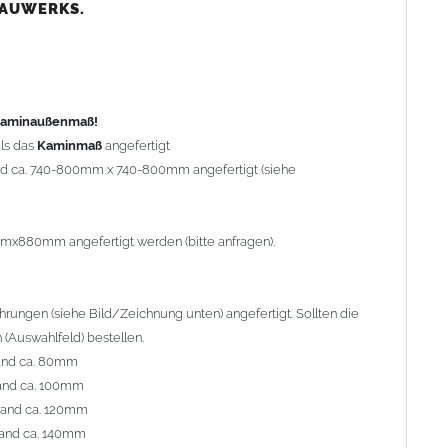
nd ca. 80mm
BAUWERKS.
nd ca. 100mm
and ca. 120mm
nd ca. 140mm
preis Sonderbohrung 55,99 EUR).
 Kaminaußenmaß!
ls das
Kaminmaß
angefertigt
rd ca. 740-800mm x 740-800mm angefertigt (siehe
al geliefert. Die Standardflachstützen sind aus
Edelstahl
r Kaminhaube beträgt ca. 25cm bis 30cm. Die
Kaminhaube
erden (Aufpreis 42,89 EUR).
mmx880mm angefertigt werden (bitte anfragen).
efert.
Kaminkopfabdeckungen
finden Sie unter
ungen (siehe Bild/Zeichnung unten) angefertigt. Sollten die
(Auswahlfeld) bestellen.
and ca. 80mm
and ca. 100mm
l. Bitte im
Auswahlfeld
angeben.
rand ca. 120mm
 Welle (unser Topseller)
, 04 Plafond 1, 05 Meidinger, 11 Solid,
and ca. 140mm