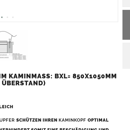
M KAMINMASS: BXL= 850X1050MM (
 ÜBERSTAND)
LEICH
UPFER
SCHÜTZEN IHREN
KAMINKOPF
OPTIMAL
 VERHINDERT SOMIT EINE BESCHÄDIGUNG UND