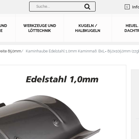
Inf
UND
WERKZEUGE UND
KUGELN /
HEUEL
E
LÖTTECHNIK
HALBKUGELN
DACHTR
reite 850mm
Kaminhaube Edelstahl 1,0mm Kaminmaß: BxL= 850x1050mm (zzgl