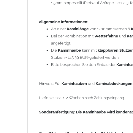
1,5mm hergestellt (Preis auf Anfrage = ca. 2-3
Sonderanfertigung: Die Kaminhaube wird kundenspezi
allgemeine Informationen:
Zum Bild vergößern, bitte auf das Bild klicken!
Ab einer
Kaminlänge
von 1200mm werden 6
Bei der Kombination mit
Wetterfahne
und
Ka
angefertigt.
Die
Kaminhaube
kann mit
klappbaren Stütze
Stützen = 145,39 EUR) geliefert werden.
Bitte besprechen Sie den Einbau der
Kaminh
Hinweis: Für
Kaminhauben
und
Kaminabdeckunge
Lieferzeit: ca. 1-2 Wochen nach Zahlungseingang
Sonderanfertigung: Die Kaminhaube wird kundenspe