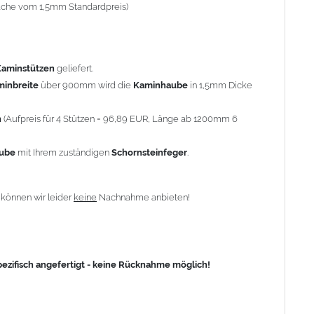
-fache vom 1,5mm Standardpreis)
fisch angefertigt - keine Rücknahme möglich!
Kaminstützen
geliefert.
minbreite
über 900mm wird die
Kaminhaube
in 1,5mm Dicke
n
(Aufpreis für 4 Stützen = 96,89 EUR, Länge ab 1200mm 6
aube
mit Ihrem zuständigen
Schornsteinfeger
.
n
können wir leider
keine
Nachnahme anbieten!
zifisch angefertigt - keine Rücknahme möglich!