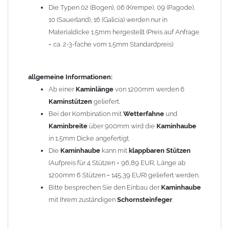
Die Typen 02 (Bogen), 06 (Krempe), 09 (Pagode),
Zum Bild vergößern, bitte auf das Bild klicken!
10 (Sauerland), 16 (Galicia) werden nur in
Materialdicke 1,5mm hergestellt (Preis auf Anfrage
= ca. 2-3-fache vom 1,5mm Standardpreis)
allgemeine Informationen:
Ab einer
Kaminlänge
von 1200mm werden 6
Kaminstützen
geliefert.
Bei der Kombination mit
Wetterfahne
und
Kaminbreite
über 900mm wird die
Kaminhaube
in 1,5mm Dicke angefertigt.
Die
Kaminhaube
kann mit
klappbaren Stützen
(Aufpreis für 4 Stützen = 96,89 EUR, Länge ab
1200mm 6 Stützen = 145,39 EUR) geliefert werden.
Bitte besprechen Sie den Einbau der
Kaminhaube
mit Ihrem zuständigen
Schornsteinfeger
.