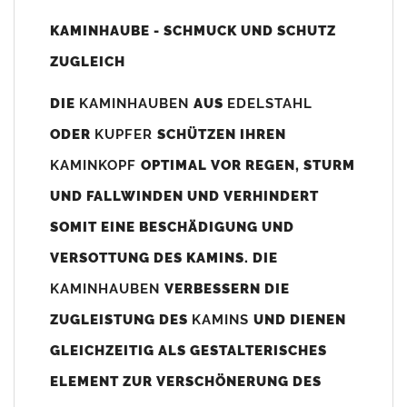
Unsere Maßangaben beziehen sich immer auf das
KAMINHAUBE - SCHMUCK UND SCHUTZ
Kaminaußenmaß!
ZUGLEICH
Die
Kaminhaube
wird umlaufend 70-100mm größer als das
Kaminmaß
angefertigt
DIE
KAMINHAUBEN
AUS
EDELSTAHL
z. B. Kaminaußenmaß 600x600mm =
Kaminhaube
wird ca. 740-
ODER
KUPFER
SCHÜTZEN IHREN
800mm x 740-800mm angefertigt (siehe Bild/Zeichnung unten).
KAMINKOPF
OPTIMAL VOR REGEN, STURM
Es können auch abweichende
Kaminmaße
z. B. 670mmx880mm
UND FALLWINDEN UND VERHINDERT
angefertigt werden (bitte anfragen).
SOMIT EINE BESCHÄDIGUNG UND
Standardbohrungen?
VERSOTTUNG DES KAMINS. DIE
Die
Kaminhauben
werden mit folgenden Standardbohrungen
KAMINHAUBEN
VERBESSERN DIE
(siehe Bild/Zeichnung unten) angefertigt. Sollten die Bohrungen
nicht passen dann bitte
"ohne"
Bohrungen (Auswahlfeld)
ZUGLEISTUNG DES
KAMINS
UND DIENEN
bestellen.
GLEICHZEITIG ALS GESTALTERISCHES
bis 500mm Kaminbreite: Abstand vom Kaminrand ca.
80mm
ELEMENT ZUR VERSCHÖNERUNG DES
bis 800mm Kaminbreite: Abstand vom Kaminrand ca.