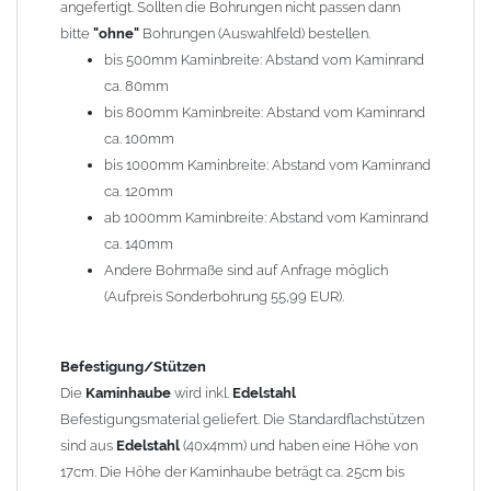
angefertigt. Sollten die Bohrungen nicht passen dann
bitte
"ohne"
Bohrungen (Auswahlfeld) bestellen.
Typ
bis 500mm Kaminbreite: Abstand vom Kaminrand
Es stehen insgesamt 20 verschiedene Typen zur Auswahl. Bitte
ca. 80mm
im
Auswahlfeld
angeben.
bis 800mm Kaminbreite: Abstand vom Kaminrand
Standardhauben siehe Auswahlfeld
: 01 Haus,
03 Welle
ca. 100mm
(unser Topseller)
, 04 Plafond 1, 05 Meidinger, 11 Solid, 12
bis 1000mm Kaminbreite: Abstand vom Kaminrand
Laube, 13 Schwalbe, 14 Sattel Welle, 15 Welle 90° gedreht,
ca. 120mm
17 Dach, 18 Plafond 2, 19 S-Line, 20 Pult
ab 1000mm Kaminbreite: Abstand vom Kaminrand
Typ 07 (Welle hoch) und 08 (Doppel Welle) haben einen
ca. 140mm
Aufpreis von 20% (bitte anfragen - Bestellung nicht über
Andere Bohrmaße sind auf Anfrage möglich
Shop möglich).
(Aufpreis Sonderbohrung 55,99 EUR).
Die Typen 02 (Bogen), 06 (Krempe), 09 (Pagode), 10
(Sauerland), 16 (Galicia) werden nur in Materialdicke
1,5mm hergestellt (Preis auf Anfrage = ca. 2-3-fache vom
Befestigung/Stützen
1,5mm Standardpreis)
Die
Kaminhaube
wird inkl.
Edelstahl
Befestigungsmaterial geliefert. Die Standardflachstützen
sind aus
Edelstahl
(40x4mm) und haben eine Höhe von
allgemeine Informationen:
17cm. Die Höhe der Kaminhaube beträgt ca. 25cm bis
Ab einer
Kaminlänge
von 1200mm werden 6