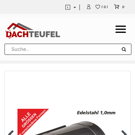
0
( 0 )
Dachrinne und Fallrohre
Werkzeuge und Löttechnik
Kugeln / Halbkugeln
Heuel Alu Dachtritte
Heuel Alu Schneefang
Kaminabdeckung