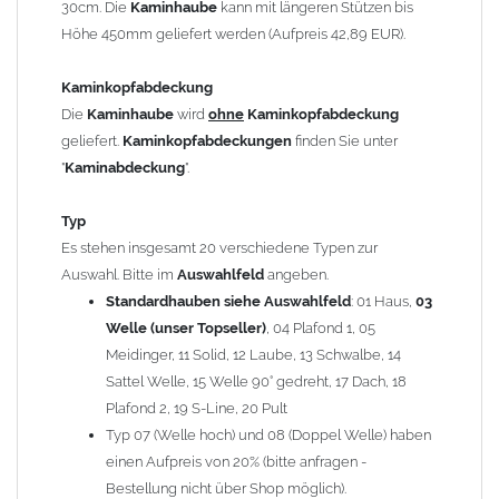
30cm. Die
Kaminhaube
kann mit längeren Stützen bis
Kaminstützen
geliefert.
Höhe 450mm geliefert werden (Aufpreis 42,89 EUR).
Bei der Kombination mit
Wetterfahne
und
Kaminbreite
über 900mm wird die
Kaminhaube
in 1,5mm Dicke
Kaminkopfabdeckung
angefertigt.
Die
Kaminhaube
wird
ohne
Kaminkopfabdeckung
Die
Kaminhaube
kann mit
klappbaren Stützen
(Aufpreis
geliefert.
Kaminkopfabdeckungen
finden Sie unter
für 4 Stützen = 96,89 EUR, Länge ab 1200mm 6 Stützen =
"
Kaminabdeckung
".
145,39 EUR) geliefert werden.
Bitte besprechen Sie den Einbau der
Kaminhaube
mit
Typ
Ihrem zuständigen
Schornsteinfeger
.
Es stehen insgesamt 20 verschiedene Typen zur
Auswahl. Bitte im
Auswahlfeld
angeben.
Hinweis: Für
Standardhauben siehe Auswahlfeld
Kaminhauben
und
Kaminabdeckungen
: 01 Haus,
können wir
03
leider
keine
Nachnahme anbieten!
Welle (unser Topseller)
, 04 Plafond 1, 05
Meidinger, 11 Solid, 12 Laube, 13 Schwalbe, 14
Lieferzeit: ca. 1-2 Wochen nach Zahlungseingang
Sattel Welle, 15 Welle 90° gedreht, 17 Dach, 18
Plafond 2, 19 S-Line, 20 Pult
Sonderanfertigung: Die Kaminhaube wird kundenspezifisch
Typ 07 (Welle hoch) und 08 (Doppel Welle) haben
angefertigt - keine Rücknahme möglich!
einen Aufpreis von 20% (bitte anfragen -
Bestellung nicht über Shop möglich).