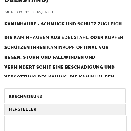
BERSTAND)
Artikelnummer
2008501200
KAMINHAUBE - SCHMUCK UND SCHUTZ ZUGLEICH
DIE
KAMINHAUBEN
AUS
EDELSTAHL
ODER
KUPFER
SCHÜTZEN IHREN
KAMINKOPF
OPTIMAL VOR
REGEN, STURM UND FALLWINDEN UND
VERHINDERT SOMIT EINE BESCHÄDIGUNG UND
VERSOTTUNG DES KAMINS. DIE
KAMINHAUBEN
VERBESSERN DIE ZUGLEISTUNG DES
KAMINS
UND
DIENEN GLEICHZEITIG ALS GESTALTERISCHES
BESCHREIBUNG
ELEMENT ZUR VERSCHÖNERUNG DES BAUWERKS.
HERSTELLER
Was sollten Sie beim Kauf beachten?