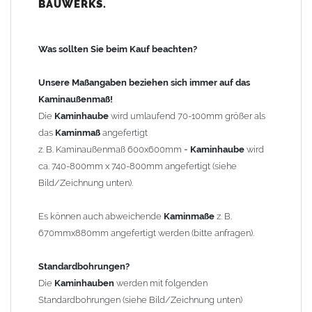
BAUWERKS.
100mm
bis 1000mm Kaminbreite: Abstand vom Kaminrand ca.
120mm
Was sollten Sie beim Kauf beachten?
ab 1000mm Kaminbreite: Abstand vom Kaminrand ca.
140mm
Unsere Maßangaben beziehen sich immer auf das
Andere Bohrmaße sind auf Anfrage möglich (Aufpreis
Kaminaußenmaß!
Sonderbohrung 55,99 EUR).
Die
Kaminhaube
wird umlaufend 70-100mm größer als
das
Kaminmaß
angefertigt
z. B. Kaminaußenmaß 600x600mm =
Kaminhaube
wird
Befestigung/Stützen
ca. 740-800mm x 740-800mm angefertigt (siehe
Die
Kaminhaube
wird inkl.
Edelstahl
Befestigungsmaterial
Bild/Zeichnung unten).
geliefert. Die Standardflachstützen sind aus
Edelstahl
(40x4mm)
und haben eine Höhe von 17cm. Die Höhe der Kaminhaube
Es können auch abweichende
Kaminmaße
z. B.
beträgt ca. 25cm bis 30cm. Die
Kaminhaube
kann mit längeren
670mmx880mm angefertigt werden (bitte anfragen).
Stützen bis Höhe 450mm geliefert werden (Aufpreis 42,89 EUR).
Standardbohrungen?
Kaminkopfabdeckung
Die
Kaminhauben
werden mit folgenden
Die
Kaminhaube
wird
ohne
Kaminkopfabdeckung
geliefert.
Standardbohrungen (siehe Bild/Zeichnung unten)
Kaminkopfabdeckungen
finden Sie unter "
Kaminabdeckung
".