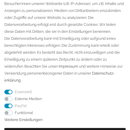
Besucher:innen unserer Webseite (z.B. IP-Adresse), um z.B. Inhalte und
KONTAKT
Anzeigen zu personalisieren, Medien von Drittanbietern einzubinden
oder Zugriffe auf unsere Website zu analysieren. Die
Fa. Steffen Jost
Datenverarbeitung erfolgt erst durch gesetzte Cookies. Wir teilen
Söbrigener Weg 50
diese Daten mit Dritten, die wir in den Einstellungen benennen.
D-01796 Pirna
Die Datenverarbeitung kann mit Einwilligung oder aufgrund eines
berechtigten Interesses erfolgen. Die Zustimmung kann erteilt oder
abgelehnt werden. Es besteht das Recht, nicht einzuwilligen und die
Telefon:
+49 (0)3501 507295
Einwilligung zu einem späteren Zeitpunkt zu ändern oder zu
info@dach-teufel.de
widerrufen. Beachten Sie unser
Impressum
und weitere Hinweise zur
Verwendung personenbezogener Daten in unserer
Daten­schutz­
erklärung
.
Essenziell
Externe Medien
PayPal
Funktional
Weitere Einstellungen