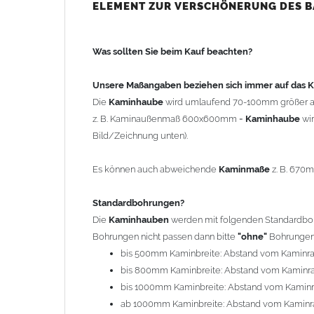
bis 500mm Kaminbreite: Abstand vom Kaminra
ELEMENT ZUR VERSCHÖNERUNG DES 
bis 800mm Kaminbreite: Abstand vom Kaminra
bis 1000mm Kaminbreite: Abstand vom Kaminr
Was sollten Sie beim Kauf beachten?
ab 1000mm Kaminbreite: Abstand vom Kaminra
Andere Bohrmaße sind auf Anfrage möglich (Auf
Unsere Maßangaben beziehen sich immer auf das
Die
Kaminhaube
wird umlaufend 70-100mm größer a
Befestigung/Stützen
z. B. Kaminaußenmaß 600x600mm =
Kaminhaube
wi
Die
Kaminhaube
wird inkl.
Edelstahl
Befestigungsmateri
Bild/Zeichnung unten).
(40x4mm) und haben eine Höhe von 17cm. Die Höhe de
kann mit längeren Stützen bis Höhe 450mm geliefert w
Es können auch abweichende
Kaminmaße
z. B. 670
Kaminkopfabdeckung
Standardbohrungen?
Die
Kaminhaube
wird
ohne
Kaminkopfabdeckung
geli
Die
Kaminhauben
werden mit folgenden Standardbohr
"
Kaminabdeckung
".
Bohrungen nicht passen dann bitte
"ohne"
Bohrungen 
bis 500mm Kaminbreite: Abstand vom Kaminr
Typ
bis 800mm Kaminbreite: Abstand vom Kaminr
Es stehen insgesamt 20 verschiedene Typen zur Auswah
bis 1000mm Kaminbreite: Abstand vom Kamin
Standardhauben siehe Auswahlfeld
: 01 Haus,
03
ab 1000mm Kaminbreite: Abstand vom Kaminr