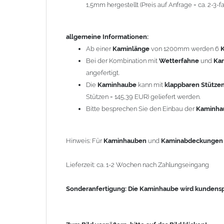
1,5mm hergestellt (Preis auf Anfrage = ca. 2-3
Sonderanfertigung: Die Kaminhaube wird kundenspezi
allgemeine Informationen:
Zum Bild vergößern, bitte auf das Bild klicken!
Ab einer
Kaminlänge
von 1200mm werden 6
Bei der Kombination mit
Wetterfahne
und
Ka
angefertigt.
Die
Kaminhaube
kann mit
klappbaren Stütze
Stützen = 145,39 EUR) geliefert werden.
Bitte besprechen Sie den Einbau der
Kaminh
Hinweis: Für
Kaminhauben
und
Kaminabdeckunge
Lieferzeit: ca. 1-2 Wochen nach Zahlungseingang
Sonderanfertigung: Die Kaminhaube wird kundenspe