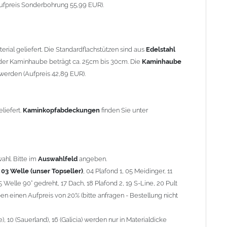
90° gedreht, 17 Dach, 18 Plafond 2, 19 S-Line, 20 Pult
ufpreis Sonderbohrung 55,99 EUR).
 einen Aufpreis von 20% (bitte anfragen - Bestellung nicht
10 (Sauerland), 16 (Galicia) werden nur in Materialdicke 1,5mm
rial geliefert. Die Standardflachstützen sind aus
Edelstahl
om 1,5mm Standardpreis)
er Kaminhaube beträgt ca. 25cm bis 30cm. Die
Kaminhaube
werden (Aufpreis 42,89 EUR).
minstützen
geliefert.
breite
über 900mm wird die
Kaminhaube
in 1,5mm Dicke
eliefert.
Kaminkopfabdeckungen
finden Sie unter
Aufpreis für 4 Stützen = 96,89 EUR, Länge ab 1200mm 6 Stützen
be
mit Ihrem zuständigen
Schornsteinfeger
.
ahl. Bitte im
Auswahlfeld
angeben.
,
03 Welle (unser Topseller)
, 04 Plafond 1, 05 Meidinger, 11
5 Welle 90° gedreht, 17 Dach, 18 Plafond 2, 19 S-Line, 20 Pult
nnen wir leider
keine
Nachnahme anbieten!
n einen Aufpreis von 20% (bitte anfragen - Bestellung nicht
 10 (Sauerland), 16 (Galicia) werden nur in Materialdicke