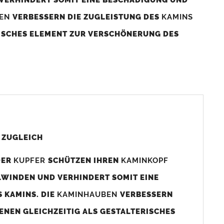
BEN
VERBESSERN DIE ZUGLEISTUNG DES
KAMINS
RISCHES ELEMENT ZUR VERSCHÖNERUNG DES
aminaußenmaß!
s das
Kaminmaß
angefertigt
d ca. 740-800mm x 740-800mm angefertigt (siehe
 ZUGLEICH
DER
KUPFER
SCHÜTZEN IHREN
KAMINKOPF
x880mm angefertigt werden (bitte anfragen).
LWINDEN UND VERHINDERT SOMIT EINE
 KAMINS. DIE
KAMINHAUBEN
VERBESSERN
gen (siehe Bild/Zeichnung unten) angefertigt. Sollten die
ENEN GLEICHZEITIG ALS GESTALTERISCHES
Auswahlfeld) bestellen.