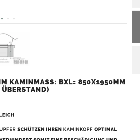
M KAMINMASS: BXL= 850X1950MM (
 ÜBERSTAND)
LEICH
UPFER
SCHÜTZEN IHREN
KAMINKOPF
OPTIMAL
 VERHINDERT SOMIT EINE BESCHÄDIGUNG UND