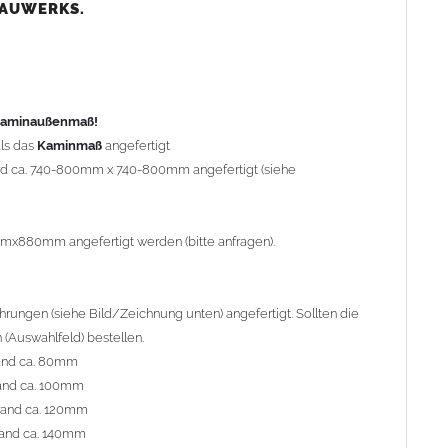
nd ca. 80mm
BAUWERKS.
nd ca. 100mm
and ca. 120mm
nd ca. 140mm
preis Sonderbohrung 55,99 EUR).
 Kaminaußenmaß!
ls das
Kaminmaß
angefertigt
rd ca. 740-800mm x 740-800mm angefertigt (siehe
al geliefert. Die Standardflachstützen sind aus
Edelstahl
r Kaminhaube beträgt ca. 25cm bis 30cm. Die
Kaminhaube
erden (Aufpreis 42,89 EUR).
mmx880mm angefertigt werden (bitte anfragen).
efert.
Kaminkopfabdeckungen
finden Sie unter
ungen (siehe Bild/Zeichnung unten) angefertigt. Sollten die
(Auswahlfeld) bestellen.
and ca. 80mm
and ca. 100mm
l. Bitte im
Auswahlfeld
angeben.
rand ca. 120mm
 Welle (unser Topseller)
, 04 Plafond 1, 05 Meidinger, 11 Solid,
and ca. 140mm