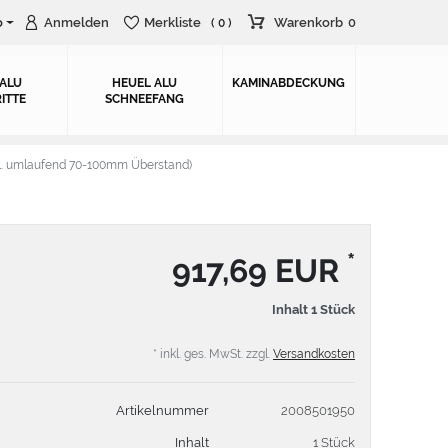
o
Anmelden
Merkliste
Warenkorb
0
( 0 )
 ALU
HEUEL ALU
KAMINABDECKUNG
ITTE
SCHNEEFANG
. umlaufend 70-100mm Überstand)
*
917,69 EUR
Inhalt
1
Stück
* inkl. ges. MwSt. zzgl.
Versandkosten
Artikelnummer
2008501950
Inhalt
1 Stück