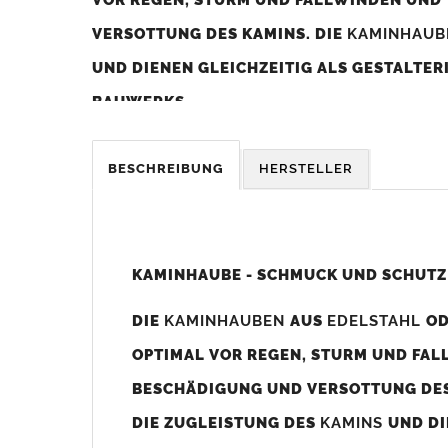
VERSOTTUNG DES KAMINS. DIE
KAMINHAU
UND DIENEN GLEICHZEITIG ALS GESTALTE
BAUWERKS.
Was sollten Sie beim Kauf beachten?
BESCHREIBUNG
HERSTELLER
Unsere Maßangaben beziehen sich immer auf das K
Die
Kaminhaube
wird umlaufend 70-100mm größer al
z. B. Kaminaußenmaß 600x600mm =
Kaminhaube
wir
KAMINHAUBE - SCHMUCK UND SCHUTZ
Bild/Zeichnung unten).
DIE
KAMINHAUBEN
AUS
EDELSTAHL
O
Es können auch abweichende
Kaminmaße
z. B. 670mm
OPTIMAL VOR REGEN, STURM UND FAL
Standardbohrungen?
BESCHÄDIGUNG UND VERSOTTUNG DES
Die
Kaminhauben
werden mit folgenden Standardbohrun
DIE ZUGLEISTUNG DES
KAMINS
UND DI
Bohrungen nicht passen dann bitte
"ohne"
Bohrungen (