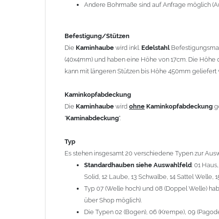
12 Laube, 13 Schwalbe, 14 Sattel Welle, 15 Welle 
Andere Bohrmaße sind auf Anfrage möglich (A
Typ 07 (Welle hoch) und 08 (Doppel Welle) haben
über Shop möglich).
Befestigung/Stützen
Die Typen 02 (Bogen), 06 (Krempe), 09 (Pagode), 
Die
Kaminhaube
wird inkl.
Edelstahl
Befestigungsmate
hergestellt (Preis auf Anfrage = ca. 2-3-fache v
(40x4mm) und haben eine Höhe von 17cm. Die Höhe d
kann mit längeren Stützen bis Höhe 450mm geliefert 
allgemeine Informationen:
Ab einer
Kaminlänge
von 1200mm werden 6
Ka
Kaminkopfabdeckung
Bei der Kombination mit
Wetterfahne
und
Kamin
Die
Kaminhaube
wird
ohne
Kaminkopfabdeckung
g
angefertigt.
"
Kaminabdeckung
".
Die
Kaminhaube
kann mit
klappbaren Stützen
(
= 145,39 EUR) geliefert werden.
Typ
Bitte besprechen Sie den Einbau der
Kaminhau
Es stehen insgesamt 20 verschiedene Typen zur Ausw
Standardhauben siehe Auswahlfeld
: 01 Haus
Solid, 12 Laube, 13 Schwalbe, 14 Sattel Welle, 1
Hinweis: Für
Kaminhauben
und
Kaminabdeckungen
kö
Typ 07 (Welle hoch) und 08 (Doppel Welle) habe
über Shop möglich).
Lieferzeit: ca. 1-2 Wochen nach Zahlungseingang
Die Typen 02 (Bogen), 06 (Krempe), 09 (Pagode),