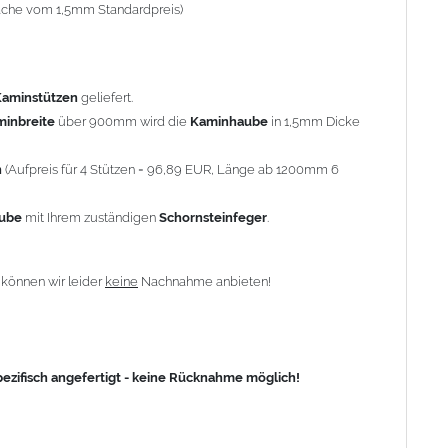
-fache vom 1,5mm Standardpreis)
fisch angefertigt - keine Rücknahme möglich!
Kaminstützen
geliefert.
minbreite
über 900mm wird die
Kaminhaube
in 1,5mm Dicke
n
(Aufpreis für 4 Stützen = 96,89 EUR, Länge ab 1200mm 6
aube
mit Ihrem zuständigen
Schornsteinfeger
.
n
können wir leider
keine
Nachnahme anbieten!
zifisch angefertigt - keine Rücknahme möglich!