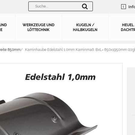
Inf
UND
WERKZEUGE UND
KUGELN /
HEUEL
E
LÖTTECHNIK
HALBKUGELN
DACHTR
reite 850mm
Kaminhaube Edelstahl 1,0mm Kaminmaß: BxL= 850x1950mm (zzgl