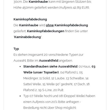
30cm. Die
Kaminhaube
kann mit längeren Stützen bis
Kaminstützen
geliefert.
Höhe 450mm geliefert werden (Aufpreis 42,89 EUR).
Bei der Kombination mit
Wetterfahne
und
Kaminbreite
über 900mm wird die
Kaminhaube
in 1,5mm Dicke
Kaminkopfabdeckung
angefertigt.
Die
Kaminhaube
wird
ohne
Kaminkopfabdeckung
Die
Kaminhaube
kann mit
klappbaren Stützen
(Aufpreis
geliefert.
Kaminkopfabdeckungen
finden Sie unter
für 4 Stützen = 96,89 EUR, Länge ab 1200mm 6 Stützen =
"
Kaminabdeckung
".
145,39 EUR) geliefert werden.
Bitte besprechen Sie den Einbau der
Kaminhaube
mit
Typ
Ihrem zuständigen
Schornsteinfeger
.
Es stehen insgesamt 20 verschiedene Typen zur
Auswahl. Bitte im
Auswahlfeld
angeben.
Hinweis: Für
Standardhauben siehe Auswahlfeld
Kaminhauben
und
Kaminabdeckungen
: 01 Haus,
können wir
03
leider
keine
Nachnahme anbieten!
Welle (unser Topseller)
, 04 Plafond 1, 05
Meidinger, 11 Solid, 12 Laube, 13 Schwalbe, 14
Lieferzeit: ca. 1-2 Wochen nach Zahlungseingang
Sattel Welle, 15 Welle 90° gedreht, 17 Dach, 18
Plafond 2, 19 S-Line, 20 Pult
Sonderanfertigung: Die Kaminhaube wird kundenspezifisch
Typ 07 (Welle hoch) und 08 (Doppel Welle) haben
angefertigt - keine Rücknahme möglich!
einen Aufpreis von 20% (bitte anfragen -
Bestellung nicht über Shop möglich).