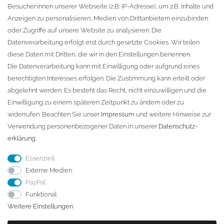
Besucher:innen unserer Webseite (z.B. IP-Adresse), um z.B. Inhalte und
KONTAKT
Anzeigen zu personalisieren, Medien von Drittanbietern einzubinden
oder Zugriffe auf unsere Website zu analysieren. Die
Fa. Steffen Jost
Datenverarbeitung erfolgt erst durch gesetzte Cookies. Wir teilen
Söbrigener Weg 50
diese Daten mit Dritten, die wir in den Einstellungen benennen.
D-01796 Pirna
Die Datenverarbeitung kann mit Einwilligung oder aufgrund eines
berechtigten Interesses erfolgen. Die Zustimmung kann erteilt oder
abgelehnt werden. Es besteht das Recht, nicht einzuwilligen und die
Telefon:
+49 (0)3501 507295
Einwilligung zu einem späteren Zeitpunkt zu ändern oder zu
info@dach-teufel.de
widerrufen. Beachten Sie unser
Impressum
und weitere Hinweise zur
Verwendung personenbezogener Daten in unserer
Daten­schutz­
erklärung
.
Essenziell
Externe Medien
PayPal
Funktional
Weitere Einstellungen