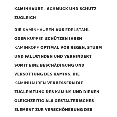
Unsere Maßangaben beziehen sich immer auf das
KAMINHAUBE - SCHMUCK UND SCHUTZ
Kaminaußenmaß!
ZUGLEICH
Die
Kaminhaube
wird umlaufend 70-100mm größer als das
Kaminmaß
angefertigt
DIE
KAMINHAUBEN
AUS
EDELSTAHL
z. B. Kaminaußenmaß 600x600mm =
Kaminhaube
wird ca. 740-
ODER
KUPFER
SCHÜTZEN IHREN
800mm x 740-800mm angefertigt (siehe Bild/Zeichnung unten).
KAMINKOPF
OPTIMAL VOR REGEN, STURM
Es können auch abweichende
Kaminmaße
z. B. 670mmx880mm
UND FALLWINDEN UND VERHINDERT
angefertigt werden (bitte anfragen).
SOMIT EINE BESCHÄDIGUNG UND
Standardbohrungen?
VERSOTTUNG DES KAMINS. DIE
Die
Kaminhauben
werden mit folgenden Standardbohrungen
KAMINHAUBEN
VERBESSERN DIE
(siehe Bild/Zeichnung unten) angefertigt. Sollten die Bohrungen
nicht passen dann bitte
"ohne"
Bohrungen (Auswahlfeld)
ZUGLEISTUNG DES
KAMINS
UND DIENEN
bestellen.
GLEICHZEITIG ALS GESTALTERISCHES
bis 500mm Kaminbreite: Abstand vom Kaminrand ca.
80mm
ELEMENT ZUR VERSCHÖNERUNG DES
bis 800mm Kaminbreite: Abstand vom Kaminrand ca.