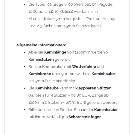
Die Typen 02 (Bogen), 06 (Krempe), 09 (Pagode),
Zum Bild vergößern, bitte auf das Bild klicken!
10 (Sauerland), 16 (Galicia) werden nur in
Materialdicke 1,5mm hergestellt (Preis auf Anfrage
= ca. 2-3-fache vom 1,5mm Standardpreis)
allgemeine Informationen:
Ab einer
Kaminlänge
von 1200mm werden 6
Kaminstützen
geliefert.
Bei der Kombination mit
Wetterfahne
und
Kaminbreite
über 900mm wird die
Kaminhaube
in 1,5mm Dicke angefertigt.
Die
Kaminhaube
kann mit
klappbaren Stützen
(Aufpreis für 4 Stützen = 96,89 EUR, Länge ab
1200mm 6 Stützen = 145,39 EUR) geliefert werden.
Bitte besprechen Sie den Einbau der
Kaminhaube
mit Ihrem zuständigen
Schornsteinfeger
.