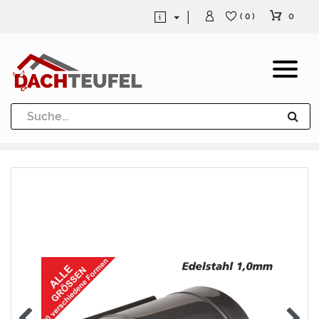
0
( 0 )
Dachrinne und Fallrohre
Werkzeuge und Löttechnik
Kugeln / Halbkugeln
Heuel Alu Dachtritte
Heuel Alu Schneefang
Kaminabdeckung