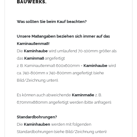
BAUWERKS.
100mm
bis 1000mm Kaminbreite: Abstand vom Kaminrand ca.
120mm
Was sollten Sie beim Kauf beachten?
ab 1000mm Kaminbreite: Abstand vom Kaminrand ca.
140mm
Unsere Maßangaben beziehen sich immer auf das
Andere Bohrmaße sind auf Anfrage möglich (Aufpreis
Kaminaußenmaß!
Sonderbohrung 55,99 EUR).
Die
Kaminhaube
wird umlaufend 70-100mm größer als
das
Kaminmaß
angefertigt
z. B. Kaminaußenmaß 600x600mm =
Kaminhaube
wird
Befestigung/Stützen
ca. 740-800mm x 740-800mm angefertigt (siehe
Die
Kaminhaube
wird inkl.
Edelstahl
Befestigungsmaterial
Bild/Zeichnung unten).
geliefert. Die Standardflachstützen sind aus
Edelstahl
(40x4mm)
und haben eine Höhe von 17cm. Die Höhe der Kaminhaube
Es können auch abweichende
Kaminmaße
z. B.
beträgt ca. 25cm bis 30cm. Die
Kaminhaube
kann mit längeren
670mmx880mm angefertigt werden (bitte anfragen).
Stützen bis Höhe 450mm geliefert werden (Aufpreis 42,89 EUR).
Standardbohrungen?
Kaminkopfabdeckung
Die
Kaminhauben
werden mit folgenden
Die
Kaminhaube
wird
ohne
Kaminkopfabdeckung
geliefert.
Standardbohrungen (siehe Bild/Zeichnung unten)
Kaminkopfabdeckungen
finden Sie unter "
Kaminabdeckung
".