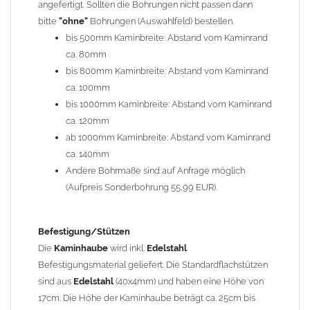
angefertigt. Sollten die Bohrungen nicht passen dann
bitte
"ohne"
Bohrungen (Auswahlfeld) bestellen.
Typ
bis 500mm Kaminbreite: Abstand vom Kaminrand
Es stehen insgesamt 20 verschiedene Typen zur Auswahl. Bitte
ca. 80mm
im
Auswahlfeld
angeben.
bis 800mm Kaminbreite: Abstand vom Kaminrand
Standardhauben siehe Auswahlfeld
: 01 Haus,
03 Welle
ca. 100mm
(unser Topseller)
, 04 Plafond 1, 05 Meidinger, 11 Solid, 12
bis 1000mm Kaminbreite: Abstand vom Kaminrand
Laube, 13 Schwalbe, 14 Sattel Welle, 15 Welle 90° gedreht,
ca. 120mm
17 Dach, 18 Plafond 2, 19 S-Line, 20 Pult
ab 1000mm Kaminbreite: Abstand vom Kaminrand
Typ 07 (Welle hoch) und 08 (Doppel Welle) haben einen
ca. 140mm
Aufpreis von 20% (bitte anfragen - Bestellung nicht über
Andere Bohrmaße sind auf Anfrage möglich
Shop möglich).
(Aufpreis Sonderbohrung 55,99 EUR).
Die Typen 02 (Bogen), 06 (Krempe), 09 (Pagode), 10
(Sauerland), 16 (Galicia) werden nur in Materialdicke
1,5mm hergestellt (Preis auf Anfrage = ca. 2-3-fache vom
Befestigung/Stützen
1,5mm Standardpreis)
Die
Kaminhaube
wird inkl.
Edelstahl
Befestigungsmaterial geliefert. Die Standardflachstützen
sind aus
Edelstahl
(40x4mm) und haben eine Höhe von
allgemeine Informationen:
17cm. Die Höhe der Kaminhaube beträgt ca. 25cm bis
Ab einer
Kaminlänge
von 1200mm werden 6