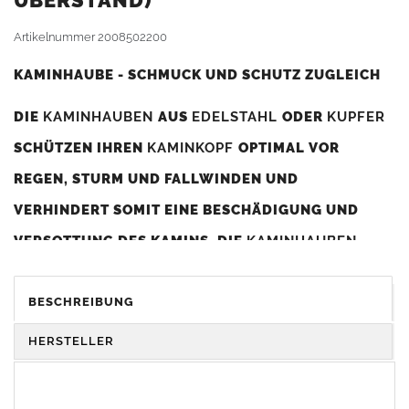
BERSTAND)
Artikelnummer
2008502200
KAMINHAUBE - SCHMUCK UND SCHUTZ ZUGLEICH
DIE
KAMINHAUBEN
AUS
EDELSTAHL
ODER
KUPFER
SCHÜTZEN IHREN
KAMINKOPF
OPTIMAL VOR
REGEN, STURM UND FALLWINDEN UND
VERHINDERT SOMIT EINE BESCHÄDIGUNG UND
VERSOTTUNG DES KAMINS. DIE
KAMINHAUBEN
VERBESSERN DIE ZUGLEISTUNG DES
KAMINS
UND
DIENEN GLEICHZEITIG ALS GESTALTERISCHES
BESCHREIBUNG
ELEMENT ZUR VERSCHÖNERUNG DES BAUWERKS.
HERSTELLER
Was sollten Sie beim Kauf beachten?