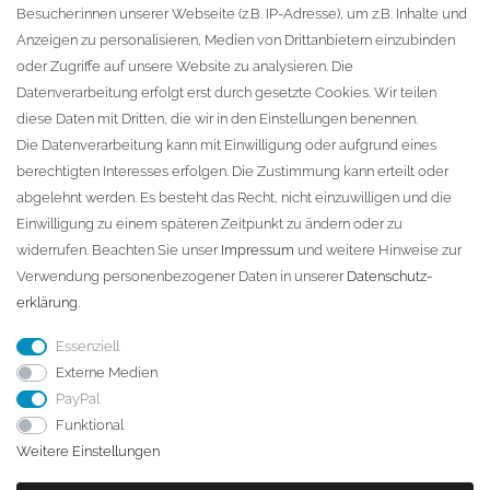
Besucher:innen unserer Webseite (z.B. IP-Adresse), um z.B. Inhalte und
KONTAKT
Anzeigen zu personalisieren, Medien von Drittanbietern einzubinden
oder Zugriffe auf unsere Website zu analysieren. Die
Fa. Steffen Jost
Datenverarbeitung erfolgt erst durch gesetzte Cookies. Wir teilen
Söbrigener Weg 50
diese Daten mit Dritten, die wir in den Einstellungen benennen.
D-01796 Pirna
Die Datenverarbeitung kann mit Einwilligung oder aufgrund eines
berechtigten Interesses erfolgen. Die Zustimmung kann erteilt oder
abgelehnt werden. Es besteht das Recht, nicht einzuwilligen und die
Telefon:
+49 (0)3501 507295
Einwilligung zu einem späteren Zeitpunkt zu ändern oder zu
info@dach-teufel.de
widerrufen. Beachten Sie unser
Impressum
und weitere Hinweise zur
Verwendung personenbezogener Daten in unserer
Daten­schutz­
erklärung
.
Essenziell
Externe Medien
PayPal
Funktional
Weitere Einstellungen