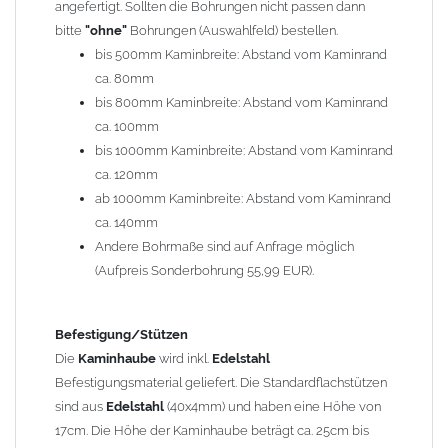
angefertigt. Sollten die Bohrungen nicht passen dann
bitte
"ohne"
Bohrungen (Auswahlfeld) bestellen.
Typ
bis 500mm Kaminbreite: Abstand vom Kaminrand
Es stehen insgesamt 20 verschiedene Typen zur Auswahl. Bitte
ca. 80mm
im
Auswahlfeld
angeben.
bis 800mm Kaminbreite: Abstand vom Kaminrand
Standardhauben siehe Auswahlfeld
: 01 Haus,
03 Welle
ca. 100mm
(unser Topseller)
, 04 Plafond 1, 05 Meidinger, 11 Solid, 12
bis 1000mm Kaminbreite: Abstand vom Kaminrand
Laube, 13 Schwalbe, 14 Sattel Welle, 15 Welle 90° gedreht,
ca. 120mm
17 Dach, 18 Plafond 2, 19 S-Line, 20 Pult
ab 1000mm Kaminbreite: Abstand vom Kaminrand
Typ 07 (Welle hoch) und 08 (Doppel Welle) haben einen
ca. 140mm
Aufpreis von 20% (bitte anfragen - Bestellung nicht über
Andere Bohrmaße sind auf Anfrage möglich
Shop möglich).
(Aufpreis Sonderbohrung 55,99 EUR).
Die Typen 02 (Bogen), 06 (Krempe), 09 (Pagode), 10
(Sauerland), 16 (Galicia) werden nur in Materialdicke
1,5mm hergestellt (Preis auf Anfrage = ca. 2-3-fache vom
Befestigung/Stützen
1,5mm Standardpreis)
Die
Kaminhaube
wird inkl.
Edelstahl
Befestigungsmaterial geliefert. Die Standardflachstützen
sind aus
Edelstahl
(40x4mm) und haben eine Höhe von
allgemeine Informationen:
17cm. Die Höhe der Kaminhaube beträgt ca. 25cm bis
Ab einer
Kaminlänge
von 1200mm werden 6