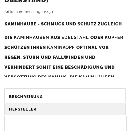
BERSTAND)
Artikelnummer
2009001450
KAMINHAUBE - SCHMUCK UND SCHUTZ ZUGLEICH
DIE
KAMINHAUBEN
AUS
EDELSTAHL
ODER
KUPFER
SCHÜTZEN IHREN
KAMINKOPF
OPTIMAL VOR
REGEN, STURM UND FALLWINDEN UND
VERHINDERT SOMIT EINE BESCHÄDIGUNG UND
VERSOTTUNG DES KAMINS. DIE
KAMINHAUBEN
VERBESSERN DIE ZUGLEISTUNG DES
KAMINS
UND
DIENEN GLEICHZEITIG ALS GESTALTERISCHES
BESCHREIBUNG
ELEMENT ZUR VERSCHÖNERUNG DES BAUWERKS.
HERSTELLER
Was sollten Sie beim Kauf beachten?