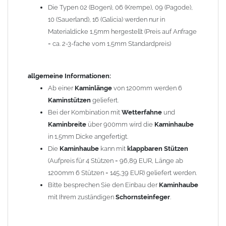
Die Typen 02 (Bogen), 06 (Krempe), 09 (Pagode),
Zum Bild vergößern, bitte auf das Bild klicken!
10 (Sauerland), 16 (Galicia) werden nur in
Materialdicke 1,5mm hergestellt (Preis auf Anfrage
= ca. 2-3-fache vom 1,5mm Standardpreis)
allgemeine Informationen:
Ab einer
Kaminlänge
von 1200mm werden 6
Kaminstützen
geliefert.
Bei der Kombination mit
Wetterfahne
und
Kaminbreite
über 900mm wird die
Kaminhaube
in 1,5mm Dicke angefertigt.
Die
Kaminhaube
kann mit
klappbaren Stützen
(Aufpreis für 4 Stützen = 96,89 EUR, Länge ab
1200mm 6 Stützen = 145,39 EUR) geliefert werden.
Bitte besprechen Sie den Einbau der
Kaminhaube
mit Ihrem zuständigen
Schornsteinfeger
.