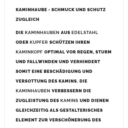
Unsere Maßangaben beziehen sich immer auf das
KAMINHAUBE - SCHMUCK UND SCHUTZ
Kaminaußenmaß!
ZUGLEICH
Die
Kaminhaube
wird umlaufend 70-100mm größer als das
Kaminmaß
angefertigt
DIE
KAMINHAUBEN
AUS
EDELSTAHL
z. B. Kaminaußenmaß 600x600mm =
Kaminhaube
wird ca. 740-
ODER
KUPFER
SCHÜTZEN IHREN
800mm x 740-800mm angefertigt (siehe Bild/Zeichnung unten).
KAMINKOPF
OPTIMAL VOR REGEN, STURM
Es können auch abweichende
Kaminmaße
z. B. 670mmx880mm
UND FALLWINDEN UND VERHINDERT
angefertigt werden (bitte anfragen).
SOMIT EINE BESCHÄDIGUNG UND
Standardbohrungen?
VERSOTTUNG DES KAMINS. DIE
Die
Kaminhauben
werden mit folgenden Standardbohrungen
KAMINHAUBEN
VERBESSERN DIE
(siehe Bild/Zeichnung unten) angefertigt. Sollten die Bohrungen
nicht passen dann bitte
"ohne"
Bohrungen (Auswahlfeld)
ZUGLEISTUNG DES
KAMINS
UND DIENEN
bestellen.
GLEICHZEITIG ALS GESTALTERISCHES
bis 500mm Kaminbreite: Abstand vom Kaminrand ca.
80mm
ELEMENT ZUR VERSCHÖNERUNG DES
bis 800mm Kaminbreite: Abstand vom Kaminrand ca.