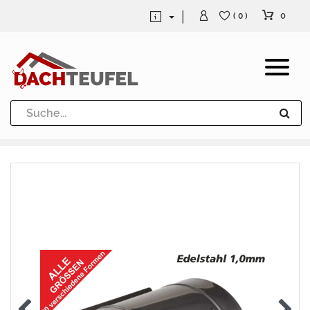
0
( 0 )
Dachrinne und Fallrohre
Werkzeuge und Löttechnik
Kugeln / Halbkugeln
Heuel Alu Dachtritte
Heuel Alu Schneefang
Kaminabdeckung