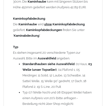
30cm. Die
Kaminhaube
kann mit längeren Stützen bis
Kaminstützen
geliefert.
Höhe 450mm geliefert werden (Aufpreis 42,89 EUR).
Bei der Kombination mit
Wetterfahne
und
Kaminbreite
über 900mm wird die
Kaminhaube
in 1,5mm Dicke
Kaminkopfabdeckung
angefertigt.
Die
Kaminhaube
wird
ohne
Kaminkopfabdeckung
Die
Kaminhaube
kann mit
klappbaren Stützen
(Aufpreis
geliefert.
Kaminkopfabdeckungen
finden Sie unter
für 4 Stützen = 96,89 EUR, Länge ab 1200mm 6 Stützen =
"
Kaminabdeckung
".
145,39 EUR) geliefert werden.
Bitte besprechen Sie den Einbau der
Kaminhaube
mit
Typ
Ihrem zuständigen
Schornsteinfeger
.
Es stehen insgesamt 20 verschiedene Typen zur
Auswahl. Bitte im
Auswahlfeld
angeben.
Hinweis: Für
Standardhauben siehe Auswahlfeld
Kaminhauben
und
Kaminabdeckungen
: 01 Haus,
können wir
03
leider
keine
Nachnahme anbieten!
Welle (unser Topseller)
, 04 Plafond 1, 05
Meidinger, 11 Solid, 12 Laube, 13 Schwalbe, 14
Lieferzeit: ca. 1-2 Wochen nach Zahlungseingang
Sattel Welle, 15 Welle 90° gedreht, 17 Dach, 18
Plafond 2, 19 S-Line, 20 Pult
Sonderanfertigung: Die Kaminhaube wird kundenspezifisch
Typ 07 (Welle hoch) und 08 (Doppel Welle) haben
angefertigt - keine Rücknahme möglich!
einen Aufpreis von 20% (bitte anfragen -
Bestellung nicht über Shop möglich).