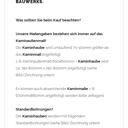
BAUWERKS.
100mm
bis 1000mm Kaminbreite: Abstand vom Kaminrand ca.
120mm
Was sollten Sie beim Kauf beachten?
ab 1000mm Kaminbreite: Abstand vom Kaminrand ca.
140mm
Unsere Maßangaben beziehen sich immer auf das
Andere Bohrmaße sind auf Anfrage möglich (Aufpreis
Kaminaußenmaß!
Sonderbohrung 55,99 EUR).
Die
Kaminhaube
wird umlaufend 70-100mm größer als
das
Kaminmaß
angefertigt
z. B. Kaminaußenmaß 600x600mm =
Kaminhaube
wird
Befestigung/Stützen
ca. 740-800mm x 740-800mm angefertigt (siehe
Die
Kaminhaube
wird inkl.
Edelstahl
Befestigungsmaterial
Bild/Zeichnung unten).
geliefert. Die Standardflachstützen sind aus
Edelstahl
(40x4mm)
und haben eine Höhe von 17cm. Die Höhe der Kaminhaube
Es können auch abweichende
Kaminmaße
z. B.
beträgt ca. 25cm bis 30cm. Die
Kaminhaube
kann mit längeren
670mmx880mm angefertigt werden (bitte anfragen).
Stützen bis Höhe 450mm geliefert werden (Aufpreis 42,89 EUR).
Standardbohrungen?
Kaminkopfabdeckung
Die
Kaminhauben
werden mit folgenden
Die
Kaminhaube
wird
ohne
Kaminkopfabdeckung
geliefert.
Standardbohrungen (siehe Bild/Zeichnung unten)
Kaminkopfabdeckungen
finden Sie unter "
Kaminabdeckung
".