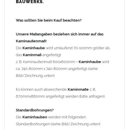
BAUWERKS.
100mm
bis 1000mm Kaminbreite: Abstand vom Kaminrand ca.
120mm
Was sollten Sie beim Kauf beachten?
ab 1000mm Kaminbreite: Abstand vom Kaminrand ca.
140mm
Unsere Maßangaben beziehen sich immer auf das
Andere Bohrmaße sind auf Anfrage möglich (Aufpreis
Kaminaußenmaß!
Sonderbohrung 55,99 EUR).
Die
Kaminhaube
wird umlaufend 70-100mm größer als
das
Kaminmaß
angefertigt
z. B. Kaminaußenmaß 600x600mm =
Kaminhaube
wird
Befestigung/Stützen
ca. 740-800mm x 740-800mm angefertigt (siehe
Die
Kaminhaube
wird inkl.
Edelstahl
Befestigungsmaterial
Bild/Zeichnung unten).
geliefert. Die Standardflachstützen sind aus
Edelstahl
(40x4mm)
und haben eine Höhe von 17cm. Die Höhe der Kaminhaube
Es können auch abweichende
Kaminmaße
z. B.
beträgt ca. 25cm bis 30cm. Die
Kaminhaube
kann mit längeren
670mmx880mm angefertigt werden (bitte anfragen).
Stützen bis Höhe 450mm geliefert werden (Aufpreis 42,89 EUR).
Standardbohrungen?
Kaminkopfabdeckung
Die
Kaminhauben
werden mit folgenden
Die
Kaminhaube
wird
ohne
Kaminkopfabdeckung
geliefert.
Standardbohrungen (siehe Bild/Zeichnung unten)
Kaminkopfabdeckungen
finden Sie unter "
Kaminabdeckung
".