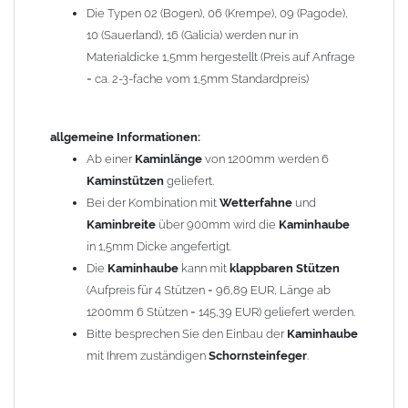
Die Typen 02 (Bogen), 06 (Krempe), 09 (Pagode),
Zum Bild vergößern, bitte auf das Bild klicken!
10 (Sauerland), 16 (Galicia) werden nur in
Materialdicke 1,5mm hergestellt (Preis auf Anfrage
= ca. 2-3-fache vom 1,5mm Standardpreis)
allgemeine Informationen:
Ab einer
Kaminlänge
von 1200mm werden 6
Kaminstützen
geliefert.
Bei der Kombination mit
Wetterfahne
und
Kaminbreite
über 900mm wird die
Kaminhaube
in 1,5mm Dicke angefertigt.
Die
Kaminhaube
kann mit
klappbaren Stützen
(Aufpreis für 4 Stützen = 96,89 EUR, Länge ab
1200mm 6 Stützen = 145,39 EUR) geliefert werden.
Bitte besprechen Sie den Einbau der
Kaminhaube
mit Ihrem zuständigen
Schornsteinfeger
.