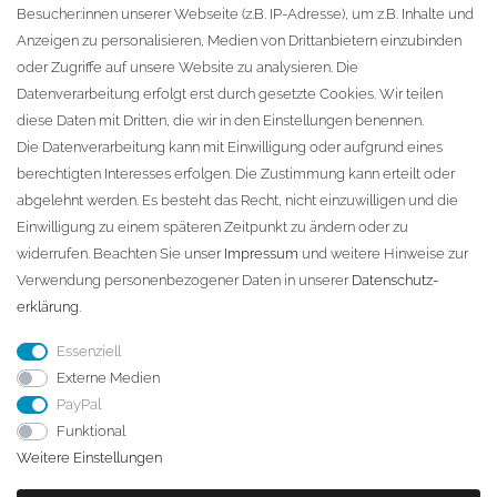
Besucher:innen unserer Webseite (z.B. IP-Adresse), um z.B. Inhalte und
KONTAKT
Anzeigen zu personalisieren, Medien von Drittanbietern einzubinden
oder Zugriffe auf unsere Website zu analysieren. Die
Fa. Steffen Jost
Datenverarbeitung erfolgt erst durch gesetzte Cookies. Wir teilen
Söbrigener Weg 50
diese Daten mit Dritten, die wir in den Einstellungen benennen.
D-01796 Pirna
Die Datenverarbeitung kann mit Einwilligung oder aufgrund eines
berechtigten Interesses erfolgen. Die Zustimmung kann erteilt oder
abgelehnt werden. Es besteht das Recht, nicht einzuwilligen und die
Telefon:
+49 (0)3501 507295
Einwilligung zu einem späteren Zeitpunkt zu ändern oder zu
info@dach-teufel.de
widerrufen. Beachten Sie unser
Impressum
und weitere Hinweise zur
Verwendung personenbezogener Daten in unserer
Daten­schutz­
erklärung
.
Essenziell
Externe Medien
PayPal
Funktional
Weitere Einstellungen