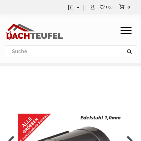
0
( 0 )
Dachrinne und Fallrohre
Werkzeuge und Löttechnik
Kugeln / Halbkugeln
Heuel Alu Dachtritte
Heuel Alu Schneefang
Kaminabdeckung