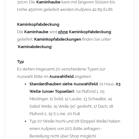
30cm. Die
Kaminhaube
kann mit längeren Stützen bis
Kaminstützen
geliefert.
Höhe 450mm geliefert werden (Aufpreis 42,89 EUR).
Bei der Kombination mit
Wetterfahne
und
Kaminbreite
über 900mm wird die
Kaminhaube
in 1,5mm Dicke
Kaminkopfabdeckung
angefertigt.
Die
Kaminhaube
wird
ohne
Kaminkopfabdeckung
Die
Kaminhaube
kann mit
klappbaren Stützen
(Aufpreis
geliefert.
Kaminkopfabdeckungen
finden Sie unter
für 4 Stützen = 96,89 EUR, Länge ab 1200mm 6 Stützen =
"
Kaminabdeckung
".
145,39 EUR) geliefert werden.
Bitte besprechen Sie den Einbau der
Kaminhaube
mit
Typ
Ihrem zuständigen
Schornsteinfeger
.
Es stehen insgesamt 20 verschiedene Typen zur
Auswahl. Bitte im
Auswahlfeld
angeben.
Hinweis: Für
Standardhauben siehe Auswahlfeld
Kaminhauben
und
Kaminabdeckungen
: 01 Haus,
können wir
03
leider
keine
Nachnahme anbieten!
Welle (unser Topseller)
, 04 Plafond 1, 05
Meidinger, 11 Solid, 12 Laube, 13 Schwalbe, 14
Lieferzeit: ca. 1-2 Wochen nach Zahlungseingang
Sattel Welle, 15 Welle 90° gedreht, 17 Dach, 18
Plafond 2, 19 S-Line, 20 Pult
Sonderanfertigung: Die Kaminhaube wird kundenspezifisch
Typ 07 (Welle hoch) und 08 (Doppel Welle) haben
angefertigt - keine Rücknahme möglich!
einen Aufpreis von 20% (bitte anfragen -
Bestellung nicht über Shop möglich).