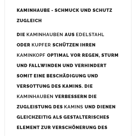
Unsere Maßangaben beziehen sich immer auf das
KAMINHAUBE - SCHMUCK UND SCHUTZ
Kaminaußenmaß!
ZUGLEICH
Die
Kaminhaube
wird umlaufend 70-100mm größer als das
Kaminmaß
angefertigt
DIE
KAMINHAUBEN
AUS
EDELSTAHL
z. B. Kaminaußenmaß 600x600mm =
Kaminhaube
wird ca. 740-
ODER
KUPFER
SCHÜTZEN IHREN
800mm x 740-800mm angefertigt (siehe Bild/Zeichnung unten).
KAMINKOPF
OPTIMAL VOR REGEN, STURM
Es können auch abweichende
Kaminmaße
z. B. 670mmx880mm
UND FALLWINDEN UND VERHINDERT
angefertigt werden (bitte anfragen).
SOMIT EINE BESCHÄDIGUNG UND
Standardbohrungen?
VERSOTTUNG DES KAMINS. DIE
Die
Kaminhauben
werden mit folgenden Standardbohrungen
KAMINHAUBEN
VERBESSERN DIE
(siehe Bild/Zeichnung unten) angefertigt. Sollten die Bohrungen
nicht passen dann bitte
"ohne"
Bohrungen (Auswahlfeld)
ZUGLEISTUNG DES
KAMINS
UND DIENEN
bestellen.
GLEICHZEITIG ALS GESTALTERISCHES
bis 500mm Kaminbreite: Abstand vom Kaminrand ca.
80mm
ELEMENT ZUR VERSCHÖNERUNG DES
bis 800mm Kaminbreite: Abstand vom Kaminrand ca.