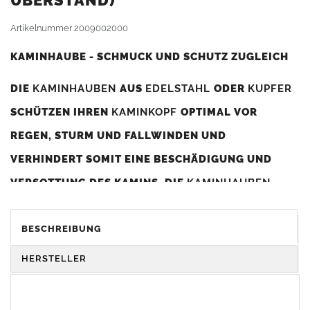
BERSTAND)
Artikelnummer
2009002000
KAMINHAUBE - SCHMUCK UND SCHUTZ ZUGLEICH
DIE
KAMINHAUBEN
AUS
EDELSTAHL
ODER
KUPFER
SCHÜTZEN IHREN
KAMINKOPF
OPTIMAL VOR
REGEN, STURM UND FALLWINDEN UND
VERHINDERT SOMIT EINE BESCHÄDIGUNG UND
VERSOTTUNG DES KAMINS. DIE
KAMINHAUBEN
VERBESSERN DIE ZUGLEISTUNG DES
KAMINS
UND
DIENEN GLEICHZEITIG ALS GESTALTERISCHES
BESCHREIBUNG
ELEMENT ZUR VERSCHÖNERUNG DES BAUWERKS.
HERSTELLER
Was sollten Sie beim Kauf beachten?