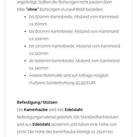
angefertigt. Sollten die Bohrungen nicht passen dann
bitte
"ohne"
Bohrungen (Auswahlfeld) bestellen.
Typ
bis 500mm Kaminbreite: Abstand vom Kaminrand
Es stehen insgesamt 20 verschiedene Typen zur Auswahl. Bitte
ca. 80mm
im
Auswahlfeld
angeben.
bis 800mm Kaminbreite: Abstand vom Kaminrand
Standardhauben siehe Auswahlfeld
: 01 Haus,
03 Welle
ca. 100mm
(unser Topseller)
, 04 Plafond 1, 05 Meidinger, 11 Solid, 12
bis 1000mm Kaminbreite: Abstand vom Kaminrand
Laube, 13 Schwalbe, 14 Sattel Welle, 15 Welle 90° gedreht,
ca. 120mm
17 Dach, 18 Plafond 2, 19 S-Line, 20 Pult
ab 1000mm Kaminbreite: Abstand vom Kaminrand
Typ 07 (Welle hoch) und 08 (Doppel Welle) haben einen
ca. 140mm
Aufpreis von 20% (bitte anfragen - Bestellung nicht über
Andere Bohrmaße sind auf Anfrage möglich
Shop möglich).
(Aufpreis Sonderbohrung 55,99 EUR).
Die Typen 02 (Bogen), 06 (Krempe), 09 (Pagode), 10
(Sauerland), 16 (Galicia) werden nur in Materialdicke
1,5mm hergestellt (Preis auf Anfrage = ca. 2-3-fache vom
Befestigung/Stützen
1,5mm Standardpreis)
Die
Kaminhaube
wird inkl.
Edelstahl
Befestigungsmaterial geliefert. Die Standardflachstützen
sind aus
Edelstahl
(40x4mm) und haben eine Höhe von
allgemeine Informationen:
17cm. Die Höhe der Kaminhaube beträgt ca. 25cm bis
Ab einer
Kaminlänge
von 1200mm werden 6