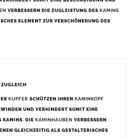
BEN
VERBESSERN DIE ZUGLEISTUNG DES
KAMINS
RISCHES ELEMENT ZUR VERSCHÖNERUNG DES
aminaußenmaß!
s das
Kaminmaß
angefertigt
d ca. 740-800mm x 740-800mm angefertigt (siehe
 ZUGLEICH
DER
KUPFER
SCHÜTZEN IHREN
KAMINKOPF
x880mm angefertigt werden (bitte anfragen).
LWINDEN UND VERHINDERT SOMIT EINE
 KAMINS. DIE
KAMINHAUBEN
VERBESSERN
gen (siehe Bild/Zeichnung unten) angefertigt. Sollten die
ENEN GLEICHZEITIG ALS GESTALTERISCHES
Auswahlfeld) bestellen.