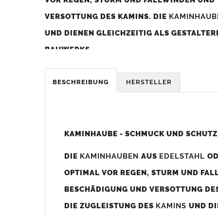
VERSOTTUNG DES KAMINS. DIE
KAMINHAU
UND DIENEN GLEICHZEITIG ALS GESTALTE
BAUWERKS.
Was sollten Sie beim Kauf beachten?
BESCHREIBUNG
HERSTELLER
Unsere Maßangaben beziehen sich immer auf das K
Die
Kaminhaube
wird umlaufend 70-100mm größer al
z. B. Kaminaußenmaß 600x600mm =
Kaminhaube
wir
KAMINHAUBE - SCHMUCK UND SCHUTZ
Bild/Zeichnung unten).
DIE
KAMINHAUBEN
AUS
EDELSTAHL
O
Es können auch abweichende
Kaminmaße
z. B. 670mm
OPTIMAL VOR REGEN, STURM UND FAL
Standardbohrungen?
BESCHÄDIGUNG UND VERSOTTUNG DES
Die
Kaminhauben
werden mit folgenden Standardbohrun
DIE ZUGLEISTUNG DES
KAMINS
UND DI
Bohrungen nicht passen dann bitte
"ohne"
Bohrungen (