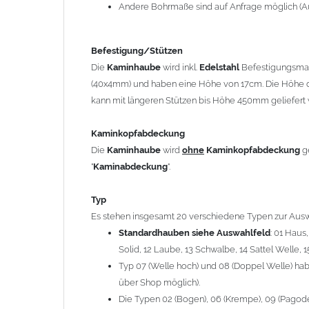
12 Laube, 13 Schwalbe, 14 Sattel Welle, 15 Welle 
Andere Bohrmaße sind auf Anfrage möglich (A
Typ 07 (Welle hoch) und 08 (Doppel Welle) haben
über Shop möglich).
Befestigung/Stützen
Die Typen 02 (Bogen), 06 (Krempe), 09 (Pagode), 
Die
Kaminhaube
wird inkl.
Edelstahl
Befestigungsmate
hergestellt (Preis auf Anfrage = ca. 2-3-fache v
(40x4mm) und haben eine Höhe von 17cm. Die Höhe d
kann mit längeren Stützen bis Höhe 450mm geliefert 
allgemeine Informationen:
Ab einer
Kaminlänge
von 1200mm werden 6
Ka
Kaminkopfabdeckung
Bei der Kombination mit
Wetterfahne
und
Kamin
Die
Kaminhaube
wird
ohne
Kaminkopfabdeckung
g
angefertigt.
"
Kaminabdeckung
".
Die
Kaminhaube
kann mit
klappbaren Stützen
(
= 145,39 EUR) geliefert werden.
Typ
Bitte besprechen Sie den Einbau der
Kaminhau
Es stehen insgesamt 20 verschiedene Typen zur Ausw
Standardhauben siehe Auswahlfeld
: 01 Haus
Solid, 12 Laube, 13 Schwalbe, 14 Sattel Welle, 1
Hinweis: Für
Kaminhauben
und
Kaminabdeckungen
kö
Typ 07 (Welle hoch) und 08 (Doppel Welle) habe
über Shop möglich).
Lieferzeit: ca. 1-2 Wochen nach Zahlungseingang
Die Typen 02 (Bogen), 06 (Krempe), 09 (Pagode),