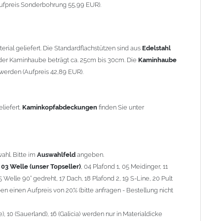
90° gedreht, 17 Dach, 18 Plafond 2, 19 S-Line, 20 Pult
ufpreis Sonderbohrung 55,99 EUR).
 einen Aufpreis von 20% (bitte anfragen - Bestellung nicht
10 (Sauerland), 16 (Galicia) werden nur in Materialdicke 1,5mm
rial geliefert. Die Standardflachstützen sind aus
Edelstahl
om 1,5mm Standardpreis)
er Kaminhaube beträgt ca. 25cm bis 30cm. Die
Kaminhaube
werden (Aufpreis 42,89 EUR).
minstützen
geliefert.
breite
über 900mm wird die
Kaminhaube
in 1,5mm Dicke
eliefert.
Kaminkopfabdeckungen
finden Sie unter
Aufpreis für 4 Stützen = 96,89 EUR, Länge ab 1200mm 6 Stützen
be
mit Ihrem zuständigen
Schornsteinfeger
.
ahl. Bitte im
Auswahlfeld
angeben.
,
03 Welle (unser Topseller)
, 04 Plafond 1, 05 Meidinger, 11
5 Welle 90° gedreht, 17 Dach, 18 Plafond 2, 19 S-Line, 20 Pult
nnen wir leider
keine
Nachnahme anbieten!
n einen Aufpreis von 20% (bitte anfragen - Bestellung nicht
 10 (Sauerland), 16 (Galicia) werden nur in Materialdicke