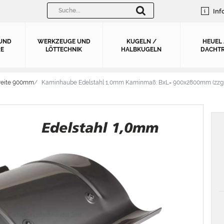
Inf
UND
WERKZEUGE UND
KUGELN /
HEUEL
E
LÖTTECHNIK
HALBKUGELN
DACHTR
reite 900mm
Kaminhaube Edelstahl 1,0mm Kaminmaß: BxL= 900x2800mm (zzgl