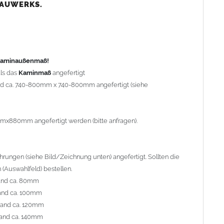
nd ca. 80mm
BAUWERKS.
nd ca. 100mm
and ca. 120mm
nd ca. 140mm
preis Sonderbohrung 55,99 EUR).
 Kaminaußenmaß!
ls das
Kaminmaß
angefertigt
rd ca. 740-800mm x 740-800mm angefertigt (siehe
al geliefert. Die Standardflachstützen sind aus
Edelstahl
r Kaminhaube beträgt ca. 25cm bis 30cm. Die
Kaminhaube
erden (Aufpreis 42,89 EUR).
mmx880mm angefertigt werden (bitte anfragen).
efert.
Kaminkopfabdeckungen
finden Sie unter
ungen (siehe Bild/Zeichnung unten) angefertigt. Sollten die
(Auswahlfeld) bestellen.
and ca. 80mm
and ca. 100mm
l. Bitte im
Auswahlfeld
angeben.
rand ca. 120mm
 Welle (unser Topseller)
, 04 Plafond 1, 05 Meidinger, 11 Solid,
and ca. 140mm