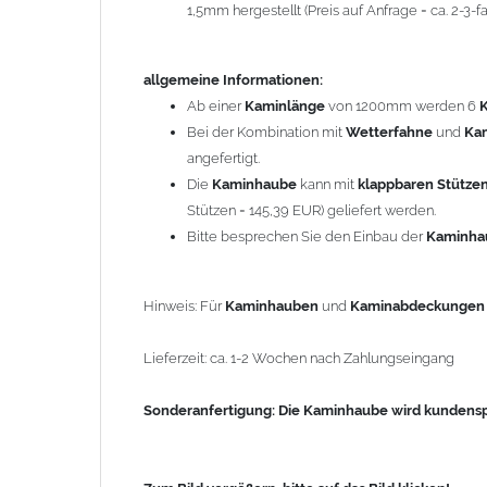
1,5mm hergestellt (Preis auf Anfrage = ca. 2-3
Sonderanfertigung: Die Kaminhaube wird kundenspezi
allgemeine Informationen:
Zum Bild vergößern, bitte auf das Bild klicken!
Ab einer
Kaminlänge
von 1200mm werden 6
Bei der Kombination mit
Wetterfahne
und
Ka
angefertigt.
Die
Kaminhaube
kann mit
klappbaren Stütze
Stützen = 145,39 EUR) geliefert werden.
Bitte besprechen Sie den Einbau der
Kaminh
Hinweis: Für
Kaminhauben
und
Kaminabdeckunge
Lieferzeit: ca. 1-2 Wochen nach Zahlungseingang
Sonderanfertigung: Die Kaminhaube wird kundenspe