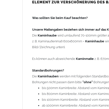
bis 500mm Kaminbreite: Abstand vom Kaminra
ELEMENT ZUR VERSCHÖNERUNG DES 
bis 800mm Kaminbreite: Abstand vom Kaminra
bis 1000mm Kaminbreite: Abstand vom Kaminr
Was sollten Sie beim Kauf beachten?
ab 1000mm Kaminbreite: Abstand vom Kaminra
Andere Bohrmaße sind auf Anfrage möglich (Auf
Unsere Maßangaben beziehen sich immer auf das
Die
Kaminhaube
wird umlaufend 70-100mm größer a
Befestigung/Stützen
z. B. Kaminaußenmaß 600x600mm =
Kaminhaube
wi
Die
Kaminhaube
wird inkl.
Edelstahl
Befestigungsmateri
Bild/Zeichnung unten).
(40x4mm) und haben eine Höhe von 17cm. Die Höhe de
kann mit längeren Stützen bis Höhe 450mm geliefert w
Es können auch abweichende
Kaminmaße
z. B. 670
Kaminkopfabdeckung
Standardbohrungen?
Die
Kaminhaube
wird
ohne
Kaminkopfabdeckung
geli
Die
Kaminhauben
werden mit folgenden Standardbohr
"
Kaminabdeckung
".
Bohrungen nicht passen dann bitte
"ohne"
Bohrungen 
bis 500mm Kaminbreite: Abstand vom Kaminr
Typ
bis 800mm Kaminbreite: Abstand vom Kaminr
Es stehen insgesamt 20 verschiedene Typen zur Auswah
bis 1000mm Kaminbreite: Abstand vom Kamin
Standardhauben siehe Auswahlfeld
: 01 Haus,
03
ab 1000mm Kaminbreite: Abstand vom Kaminr