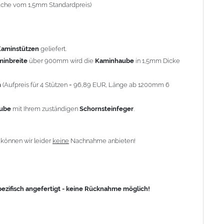
-fache vom 1,5mm Standardpreis)
fisch angefertigt - keine Rücknahme möglich!
Kaminstützen
geliefert.
minbreite
über 900mm wird die
Kaminhaube
in 1,5mm Dicke
n
(Aufpreis für 4 Stützen = 96,89 EUR, Länge ab 1200mm 6
aube
mit Ihrem zuständigen
Schornsteinfeger
.
n
können wir leider
keine
Nachnahme anbieten!
zifisch angefertigt - keine Rücknahme möglich!