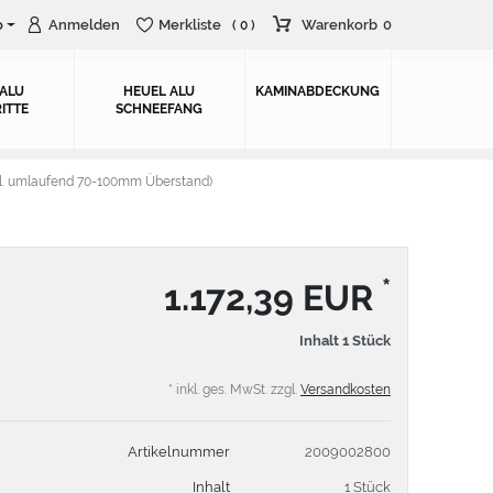
o
Anmelden
Merkliste
Warenkorb
0
( 0 )
 ALU
HEUEL ALU
KAMINABDECKUNG
ITTE
SCHNEEFANG
. umlaufend 70-100mm Überstand)
*
1.172,39 EUR
Inhalt
1
Stück
* inkl. ges. MwSt. zzgl.
Versandkosten
Artikelnummer
2009002800
Inhalt
1 Stück