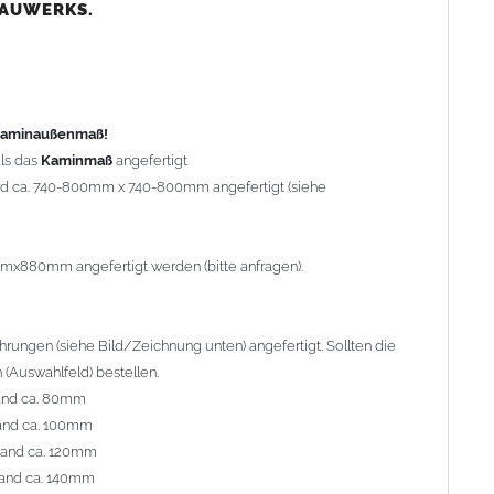
nd ca. 80mm
BAUWERKS.
nd ca. 100mm
and ca. 120mm
nd ca. 140mm
preis Sonderbohrung 55,99 EUR).
 Kaminaußenmaß!
ls das
Kaminmaß
angefertigt
rd ca. 740-800mm x 740-800mm angefertigt (siehe
al geliefert. Die Standardflachstützen sind aus
Edelstahl
r Kaminhaube beträgt ca. 25cm bis 30cm. Die
Kaminhaube
erden (Aufpreis 42,89 EUR).
mmx880mm angefertigt werden (bitte anfragen).
efert.
Kaminkopfabdeckungen
finden Sie unter
ungen (siehe Bild/Zeichnung unten) angefertigt. Sollten die
(Auswahlfeld) bestellen.
and ca. 80mm
and ca. 100mm
l. Bitte im
Auswahlfeld
angeben.
rand ca. 120mm
 Welle (unser Topseller)
, 04 Plafond 1, 05 Meidinger, 11 Solid,
and ca. 140mm