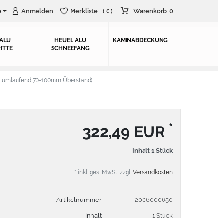
o
Anmelden
Merkliste
Warenkorb
0
( 0 )
 ALU
HEUEL ALU
KAMINABDECKUNG
ITTE
SCHNEEFANG
. umlaufend 70-100mm Überstand)
*
322,49 EUR
Inhalt
1
Stück
* inkl. ges. MwSt. zzgl.
Versandkosten
Artikelnummer
2006000650
Inhalt
1 Stück