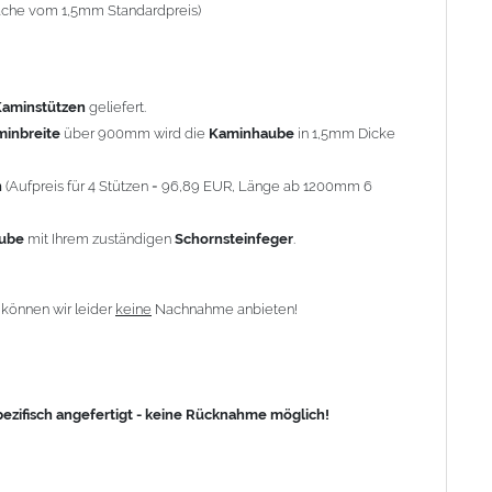
-fache vom 1,5mm Standardpreis)
fisch angefertigt - keine Rücknahme möglich!
Kaminstützen
geliefert.
minbreite
über 900mm wird die
Kaminhaube
in 1,5mm Dicke
n
(Aufpreis für 4 Stützen = 96,89 EUR, Länge ab 1200mm 6
aube
mit Ihrem zuständigen
Schornsteinfeger
.
n
können wir leider
keine
Nachnahme anbieten!
zifisch angefertigt - keine Rücknahme möglich!