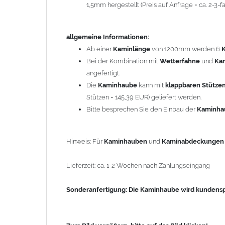
1,5mm hergestellt (Preis auf Anfrage = ca. 2-3
Sonderanfertigung: Die Kaminhaube wird kundenspezi
allgemeine Informationen:
Zum Bild vergößern, bitte auf das Bild klicken!
Ab einer
Kaminlänge
von 1200mm werden 6
Bei der Kombination mit
Wetterfahne
und
Ka
angefertigt.
Die
Kaminhaube
kann mit
klappbaren Stütze
Stützen = 145,39 EUR) geliefert werden.
Bitte besprechen Sie den Einbau der
Kaminh
Hinweis: Für
Kaminhauben
und
Kaminabdeckunge
Lieferzeit: ca. 1-2 Wochen nach Zahlungseingang
Sonderanfertigung: Die Kaminhaube wird kundenspe