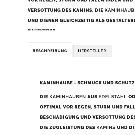
VERSOTTUNG DES KAMINS. DIE
KAMINHAU
UND DIENEN GLEICHZEITIG ALS GESTALTE
BAUWERKS.
Was sollten Sie beim Kauf beachten?
BESCHREIBUNG
HERSTELLER
Unsere Maßangaben beziehen sich immer auf das K
Die
Kaminhaube
wird umlaufend 70-100mm größer al
z. B. Kaminaußenmaß 600x600mm =
Kaminhaube
wir
KAMINHAUBE - SCHMUCK UND SCHUTZ
Bild/Zeichnung unten).
DIE
KAMINHAUBEN
AUS
EDELSTAHL
O
Es können auch abweichende
Kaminmaße
z. B. 670mm
OPTIMAL VOR REGEN, STURM UND FAL
Standardbohrungen?
BESCHÄDIGUNG UND VERSOTTUNG DES
Die
Kaminhauben
werden mit folgenden Standardbohrun
DIE ZUGLEISTUNG DES
KAMINS
UND DI
Bohrungen nicht passen dann bitte
"ohne"
Bohrungen (