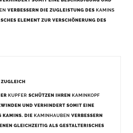
BEN
VERBESSERN DIE ZUGLEISTUNG DES
KAMINS
RISCHES ELEMENT ZUR VERSCHÖNERUNG DES
aminaußenmaß!
s das
Kaminmaß
angefertigt
d ca. 740-800mm x 740-800mm angefertigt (siehe
 ZUGLEICH
DER
KUPFER
SCHÜTZEN IHREN
KAMINKOPF
x880mm angefertigt werden (bitte anfragen).
LWINDEN UND VERHINDERT SOMIT EINE
 KAMINS. DIE
KAMINHAUBEN
VERBESSERN
gen (siehe Bild/Zeichnung unten) angefertigt. Sollten die
ENEN GLEICHZEITIG ALS GESTALTERISCHES
Auswahlfeld) bestellen.