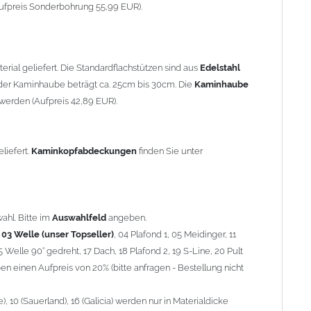
90° gedreht, 17 Dach, 18 Plafond 2, 19 S-Line, 20 Pult
ufpreis Sonderbohrung 55,99 EUR).
 einen Aufpreis von 20% (bitte anfragen - Bestellung nicht
10 (Sauerland), 16 (Galicia) werden nur in Materialdicke 1,5mm
rial geliefert. Die Standardflachstützen sind aus
Edelstahl
om 1,5mm Standardpreis)
er Kaminhaube beträgt ca. 25cm bis 30cm. Die
Kaminhaube
werden (Aufpreis 42,89 EUR).
minstützen
geliefert.
breite
über 900mm wird die
Kaminhaube
in 1,5mm Dicke
eliefert.
Kaminkopfabdeckungen
finden Sie unter
Aufpreis für 4 Stützen = 96,89 EUR, Länge ab 1200mm 6 Stützen
be
mit Ihrem zuständigen
Schornsteinfeger
.
ahl. Bitte im
Auswahlfeld
angeben.
,
03 Welle (unser Topseller)
, 04 Plafond 1, 05 Meidinger, 11
5 Welle 90° gedreht, 17 Dach, 18 Plafond 2, 19 S-Line, 20 Pult
nnen wir leider
keine
Nachnahme anbieten!
n einen Aufpreis von 20% (bitte anfragen - Bestellung nicht
 10 (Sauerland), 16 (Galicia) werden nur in Materialdicke