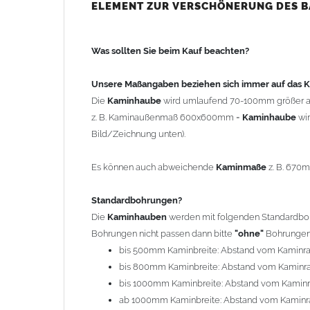
bis 500mm Kaminbreite: Abstand vom Kaminra
ELEMENT ZUR VERSCHÖNERUNG DES 
bis 800mm Kaminbreite: Abstand vom Kaminra
bis 1000mm Kaminbreite: Abstand vom Kaminr
Was sollten Sie beim Kauf beachten?
ab 1000mm Kaminbreite: Abstand vom Kaminra
Andere Bohrmaße sind auf Anfrage möglich (Auf
Unsere Maßangaben beziehen sich immer auf das
Die
Kaminhaube
wird umlaufend 70-100mm größer a
Befestigung/Stützen
z. B. Kaminaußenmaß 600x600mm =
Kaminhaube
wi
Die
Kaminhaube
wird inkl.
Edelstahl
Befestigungsmateri
Bild/Zeichnung unten).
(40x4mm) und haben eine Höhe von 17cm. Die Höhe de
kann mit längeren Stützen bis Höhe 450mm geliefert w
Es können auch abweichende
Kaminmaße
z. B. 670
Kaminkopfabdeckung
Standardbohrungen?
Die
Kaminhaube
wird
ohne
Kaminkopfabdeckung
geli
Die
Kaminhauben
werden mit folgenden Standardbohr
"
Kaminabdeckung
".
Bohrungen nicht passen dann bitte
"ohne"
Bohrungen 
bis 500mm Kaminbreite: Abstand vom Kaminr
Typ
bis 800mm Kaminbreite: Abstand vom Kaminr
Es stehen insgesamt 20 verschiedene Typen zur Auswah
bis 1000mm Kaminbreite: Abstand vom Kamin
Standardhauben siehe Auswahlfeld
: 01 Haus,
03
ab 1000mm Kaminbreite: Abstand vom Kaminr