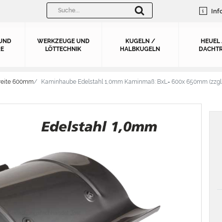
Inf
UND
WERKZEUGE UND
KUGELN /
HEUEL
E
LÖTTECHNIK
HALBKUGELN
DACHTR
reite 600mm
Kaminhaube Edelstahl 1,0mm Kaminmaß: BxL= 600x 650mm (zzgl