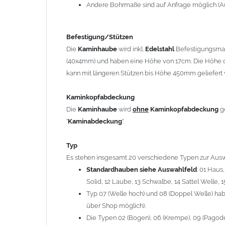
12 Laube, 13 Schwalbe, 14 Sattel Welle, 15 Welle 
Andere Bohrmaße sind auf Anfrage möglich (A
Typ 07 (Welle hoch) und 08 (Doppel Welle) haben
über Shop möglich).
Befestigung/Stützen
Die Typen 02 (Bogen), 06 (Krempe), 09 (Pagode), 
Die
Kaminhaube
wird inkl.
Edelstahl
Befestigungsmate
hergestellt (Preis auf Anfrage = ca. 2-3-fache v
(40x4mm) und haben eine Höhe von 17cm. Die Höhe d
kann mit längeren Stützen bis Höhe 450mm geliefert 
allgemeine Informationen:
Ab einer
Kaminlänge
von 1200mm werden 6
Ka
Kaminkopfabdeckung
Bei der Kombination mit
Wetterfahne
und
Kamin
Die
Kaminhaube
wird
ohne
Kaminkopfabdeckung
g
angefertigt.
"
Kaminabdeckung
".
Die
Kaminhaube
kann mit
klappbaren Stützen
(
= 145,39 EUR) geliefert werden.
Typ
Bitte besprechen Sie den Einbau der
Kaminhau
Es stehen insgesamt 20 verschiedene Typen zur Ausw
Standardhauben siehe Auswahlfeld
: 01 Haus
Solid, 12 Laube, 13 Schwalbe, 14 Sattel Welle, 1
Hinweis: Für
Kaminhauben
und
Kaminabdeckungen
kö
Typ 07 (Welle hoch) und 08 (Doppel Welle) habe
über Shop möglich).
Lieferzeit: ca. 1-2 Wochen nach Zahlungseingang
Die Typen 02 (Bogen), 06 (Krempe), 09 (Pagode),