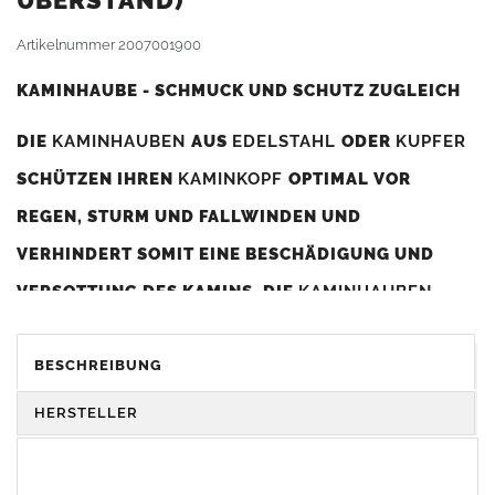
BERSTAND)
Artikelnummer
2007001900
KAMINHAUBE - SCHMUCK UND SCHUTZ ZUGLEICH
DIE
KAMINHAUBEN
AUS
EDELSTAHL
ODER
KUPFER
SCHÜTZEN IHREN
KAMINKOPF
OPTIMAL VOR
REGEN, STURM UND FALLWINDEN UND
VERHINDERT SOMIT EINE BESCHÄDIGUNG UND
VERSOTTUNG DES KAMINS. DIE
KAMINHAUBEN
VERBESSERN DIE ZUGLEISTUNG DES
KAMINS
UND
DIENEN GLEICHZEITIG ALS GESTALTERISCHES
BESCHREIBUNG
ELEMENT ZUR VERSCHÖNERUNG DES BAUWERKS.
HERSTELLER
Was sollten Sie beim Kauf beachten?