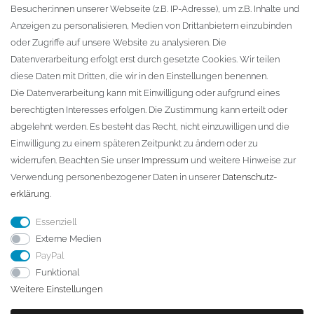
Besucher:innen unserer Webseite (z.B. IP-Adresse), um z.B. Inhalte und
KONTAKT
Anzeigen zu personalisieren, Medien von Drittanbietern einzubinden
oder Zugriffe auf unsere Website zu analysieren. Die
Fa. Steffen Jost
Datenverarbeitung erfolgt erst durch gesetzte Cookies. Wir teilen
Söbrigener Weg 50
diese Daten mit Dritten, die wir in den Einstellungen benennen.
D-01796 Pirna
Die Datenverarbeitung kann mit Einwilligung oder aufgrund eines
berechtigten Interesses erfolgen. Die Zustimmung kann erteilt oder
abgelehnt werden. Es besteht das Recht, nicht einzuwilligen und die
Telefon:
+49 (0)3501 507295
Einwilligung zu einem späteren Zeitpunkt zu ändern oder zu
info@dach-teufel.de
widerrufen. Beachten Sie unser
Impressum
und weitere Hinweise zur
Verwendung personenbezogener Daten in unserer
Daten­schutz­
erklärung
.
Essenziell
Externe Medien
PayPal
Funktional
Weitere Einstellungen