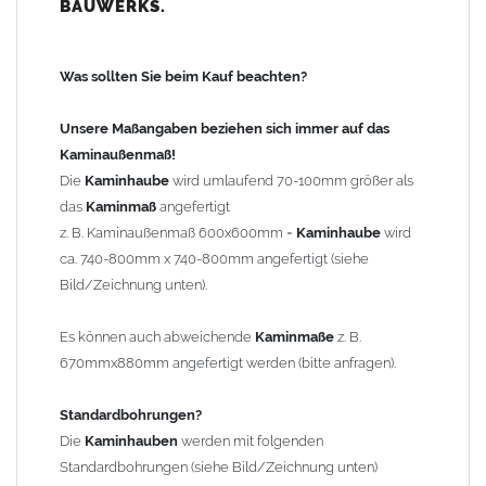
BAUWERKS.
100mm
bis 1000mm Kaminbreite: Abstand vom Kaminrand ca.
120mm
Was sollten Sie beim Kauf beachten?
ab 1000mm Kaminbreite: Abstand vom Kaminrand ca.
140mm
Unsere Maßangaben beziehen sich immer auf das
Andere Bohrmaße sind auf Anfrage möglich (Aufpreis
Kaminaußenmaß!
Sonderbohrung 55,99 EUR).
Die
Kaminhaube
wird umlaufend 70-100mm größer als
das
Kaminmaß
angefertigt
z. B. Kaminaußenmaß 600x600mm =
Kaminhaube
wird
Befestigung/Stützen
ca. 740-800mm x 740-800mm angefertigt (siehe
Die
Kaminhaube
wird inkl.
Edelstahl
Befestigungsmaterial
Bild/Zeichnung unten).
geliefert. Die Standardflachstützen sind aus
Edelstahl
(40x4mm)
und haben eine Höhe von 17cm. Die Höhe der Kaminhaube
Es können auch abweichende
Kaminmaße
z. B.
beträgt ca. 25cm bis 30cm. Die
Kaminhaube
kann mit längeren
670mmx880mm angefertigt werden (bitte anfragen).
Stützen bis Höhe 450mm geliefert werden (Aufpreis 42,89 EUR).
Standardbohrungen?
Kaminkopfabdeckung
Die
Kaminhauben
werden mit folgenden
Die
Kaminhaube
wird
ohne
Kaminkopfabdeckung
geliefert.
Standardbohrungen (siehe Bild/Zeichnung unten)
Kaminkopfabdeckungen
finden Sie unter "
Kaminabdeckung
".