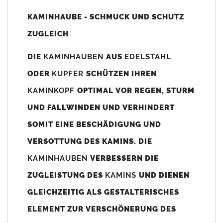
Unsere Maßangaben beziehen sich immer auf das
KAMINHAUBE - SCHMUCK UND SCHUTZ
Kaminaußenmaß!
ZUGLEICH
Die
Kaminhaube
wird umlaufend 70-100mm größer als das
Kaminmaß
angefertigt
DIE
KAMINHAUBEN
AUS
EDELSTAHL
z. B. Kaminaußenmaß 600x600mm =
Kaminhaube
wird ca. 740-
ODER
KUPFER
SCHÜTZEN IHREN
800mm x 740-800mm angefertigt (siehe Bild/Zeichnung unten).
KAMINKOPF
OPTIMAL VOR REGEN, STURM
Es können auch abweichende
Kaminmaße
z. B. 670mmx880mm
UND FALLWINDEN UND VERHINDERT
angefertigt werden (bitte anfragen).
SOMIT EINE BESCHÄDIGUNG UND
Standardbohrungen?
VERSOTTUNG DES KAMINS. DIE
Die
Kaminhauben
werden mit folgenden Standardbohrungen
KAMINHAUBEN
VERBESSERN DIE
(siehe Bild/Zeichnung unten) angefertigt. Sollten die Bohrungen
nicht passen dann bitte
"ohne"
Bohrungen (Auswahlfeld)
ZUGLEISTUNG DES
KAMINS
UND DIENEN
bestellen.
GLEICHZEITIG ALS GESTALTERISCHES
bis 500mm Kaminbreite: Abstand vom Kaminrand ca.
80mm
ELEMENT ZUR VERSCHÖNERUNG DES
bis 800mm Kaminbreite: Abstand vom Kaminrand ca.