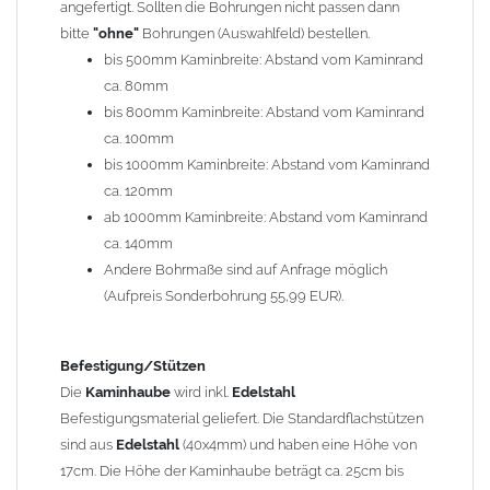
angefertigt. Sollten die Bohrungen nicht passen dann
bitte
"ohne"
Bohrungen (Auswahlfeld) bestellen.
Typ
bis 500mm Kaminbreite: Abstand vom Kaminrand
Es stehen insgesamt 20 verschiedene Typen zur Auswahl. Bitte
ca. 80mm
im
Auswahlfeld
angeben.
bis 800mm Kaminbreite: Abstand vom Kaminrand
Standardhauben siehe Auswahlfeld
: 01 Haus,
03 Welle
ca. 100mm
(unser Topseller)
, 04 Plafond 1, 05 Meidinger, 11 Solid, 12
bis 1000mm Kaminbreite: Abstand vom Kaminrand
Laube, 13 Schwalbe, 14 Sattel Welle, 15 Welle 90° gedreht,
ca. 120mm
17 Dach, 18 Plafond 2, 19 S-Line, 20 Pult
ab 1000mm Kaminbreite: Abstand vom Kaminrand
Typ 07 (Welle hoch) und 08 (Doppel Welle) haben einen
ca. 140mm
Aufpreis von 20% (bitte anfragen - Bestellung nicht über
Andere Bohrmaße sind auf Anfrage möglich
Shop möglich).
(Aufpreis Sonderbohrung 55,99 EUR).
Die Typen 02 (Bogen), 06 (Krempe), 09 (Pagode), 10
(Sauerland), 16 (Galicia) werden nur in Materialdicke
1,5mm hergestellt (Preis auf Anfrage = ca. 2-3-fache vom
Befestigung/Stützen
1,5mm Standardpreis)
Die
Kaminhaube
wird inkl.
Edelstahl
Befestigungsmaterial geliefert. Die Standardflachstützen
sind aus
Edelstahl
(40x4mm) und haben eine Höhe von
allgemeine Informationen:
17cm. Die Höhe der Kaminhaube beträgt ca. 25cm bis
Ab einer
Kaminlänge
von 1200mm werden 6