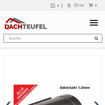
0
( 0 )
Dachrinne und Fallrohre
Werkzeuge und Löttechnik
Kugeln / Halbkugeln
Heuel Alu Dachtritte
Heuel Alu Schneefang
Kaminabdeckung