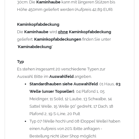
30cm. Die
Kaminhaube
kann mit längeren Stützen bis
Kaminstützen
geliefert.
Höhe 450mm geliefert werden (Aufpreis 42,89 EUR).
Bei der Kombination mit
Wetterfahne
und
Kaminbreite
über 900mm wird die
Kaminhaube
in 1,5mm Dicke
Kaminkopfabdeckung
angefertigt.
Die
Kaminhaube
wird
ohne
Kaminkopfabdeckung
Die
Kaminhaube
kann mit
klappbaren Stützen
(Aufpreis
geliefert.
Kaminkopfabdeckungen
finden Sie unter
für 4 Stützen = 96,89 EUR, Länge ab 1200mm 6 Stützen =
"
Kaminabdeckung
".
145,39 EUR) geliefert werden.
Bitte besprechen Sie den Einbau der
Kaminhaube
mit
Typ
Ihrem zuständigen
Schornsteinfeger
.
Es stehen insgesamt 20 verschiedene Typen zur
Auswahl. Bitte im
Auswahlfeld
angeben.
Hinweis: Für
Standardhauben siehe Auswahlfeld
Kaminhauben
und
Kaminabdeckungen
: 01 Haus,
können wir
03
leider
keine
Nachnahme anbieten!
Welle (unser Topseller)
, 04 Plafond 1, 05
Meidinger, 11 Solid, 12 Laube, 13 Schwalbe, 14
Lieferzeit: ca. 1-2 Wochen nach Zahlungseingang
Sattel Welle, 15 Welle 90° gedreht, 17 Dach, 18
Plafond 2, 19 S-Line, 20 Pult
Sonderanfertigung: Die Kaminhaube wird kundenspezifisch
Typ 07 (Welle hoch) und 08 (Doppel Welle) haben
angefertigt - keine Rücknahme möglich!
einen Aufpreis von 20% (bitte anfragen -
Bestellung nicht über Shop möglich).