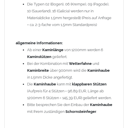
Die Typen 02 (Bogen), 06 (Krempe), 09 (Pagode),
Zum Bild vergößern, bitte auf das Bild klicken!
10 (Sauerland), 16 (Galicia) werden nur in
Materialdicke 1,5mm hergestellt (Preis auf Anfrage
= ca. 2-3-fache vom 1,5mm Standardpreis)
allgemeine Informationen:
Ab einer
Kaminlänge
von 1200mm werden 6
Kaminstützen
geliefert.
Bei der Kombination mit
Wetterfahne
und
Kaminbreite
über 900mm wird die
Kaminhaube
in 1,5mm Dicke angefertigt.
Die
Kaminhaube
kann mit
klappbaren Stützen
(Aufpreis für 4 Stützen = 96,89 EUR, Länge ab
1200mm 6 Stützen = 145,39 EUR) geliefert werden.
Bitte besprechen Sie den Einbau der
Kaminhaube
mit Ihrem zuständigen
Schornsteinfeger
.