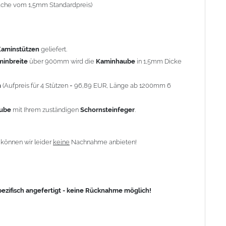
-fache vom 1,5mm Standardpreis)
fisch angefertigt - keine Rücknahme möglich!
Kaminstützen
geliefert.
minbreite
über 900mm wird die
Kaminhaube
in 1,5mm Dicke
n
(Aufpreis für 4 Stützen = 96,89 EUR, Länge ab 1200mm 6
aube
mit Ihrem zuständigen
Schornsteinfeger
.
n
können wir leider
keine
Nachnahme anbieten!
zifisch angefertigt - keine Rücknahme möglich!