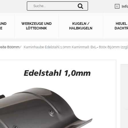
Inf
UND
WERKZEUGE UND
KUGELN /
HEUEL
E
LÖTTECHNIK
HALBKUGELN
DACHTR
reite 800mm
Kaminhaube Edelstahl 1,0mm Kaminmaß: BxL= 800x 850mm (zzgl