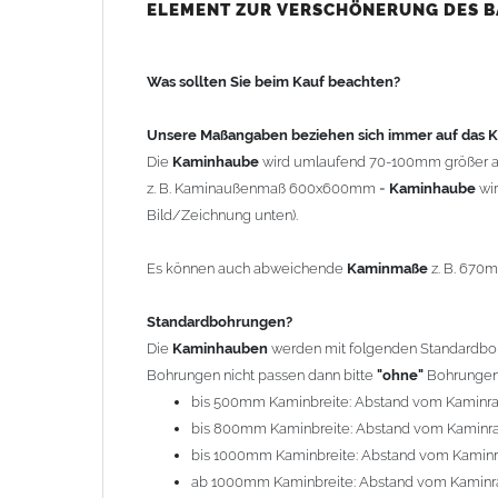
bis 500mm Kaminbreite: Abstand vom Kaminra
ELEMENT ZUR VERSCHÖNERUNG DES 
bis 800mm Kaminbreite: Abstand vom Kaminra
bis 1000mm Kaminbreite: Abstand vom Kaminr
Was sollten Sie beim Kauf beachten?
ab 1000mm Kaminbreite: Abstand vom Kaminra
Andere Bohrmaße sind auf Anfrage möglich (Auf
Unsere Maßangaben beziehen sich immer auf das
Die
Kaminhaube
wird umlaufend 70-100mm größer a
Befestigung/Stützen
z. B. Kaminaußenmaß 600x600mm =
Kaminhaube
wi
Die
Kaminhaube
wird inkl.
Edelstahl
Befestigungsmateri
Bild/Zeichnung unten).
(40x4mm) und haben eine Höhe von 17cm. Die Höhe de
kann mit längeren Stützen bis Höhe 450mm geliefert w
Es können auch abweichende
Kaminmaße
z. B. 670
Kaminkopfabdeckung
Standardbohrungen?
Die
Kaminhaube
wird
ohne
Kaminkopfabdeckung
geli
Die
Kaminhauben
werden mit folgenden Standardbohr
"
Kaminabdeckung
".
Bohrungen nicht passen dann bitte
"ohne"
Bohrungen 
bis 500mm Kaminbreite: Abstand vom Kaminr
Typ
bis 800mm Kaminbreite: Abstand vom Kaminr
Es stehen insgesamt 20 verschiedene Typen zur Auswah
bis 1000mm Kaminbreite: Abstand vom Kamin
Standardhauben siehe Auswahlfeld
: 01 Haus,
03
ab 1000mm Kaminbreite: Abstand vom Kaminr