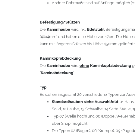
12 Laube, 13 Schwalbe, 14 Sattel Welle, 15 Welle 
Andere Bohrmaße sind auf Anfrage möglich (A
Typ 07 (Welle hoch) und 08 (Doppel Welle) haben
über Shop möglich).
Befestigung/Stützen
Die Typen 02 (Bogen), 06 (Krempe), 09 (Pagode), 
Die
Kaminhaube
wird inkl.
Edelstahl
Befestigungsmate
hergestellt (Preis auf Anfrage = ca. 2-3-fache v
(40x4mm) und haben eine Höhe von 17cm. Die Höhe d
kann mit längeren Stützen bis Höhe 450mm geliefert 
allgemeine Informationen:
Ab einer
Kaminlänge
von 1200mm werden 6
Ka
Kaminkopfabdeckung
Bei der Kombination mit
Wetterfahne
und
Kamin
Die
Kaminhaube
wird
ohne
Kaminkopfabdeckung
g
angefertigt.
"
Kaminabdeckung
".
Die
Kaminhaube
kann mit
klappbaren Stützen
(
= 145,39 EUR) geliefert werden.
Typ
Bitte besprechen Sie den Einbau der
Kaminhau
Es stehen insgesamt 20 verschiedene Typen zur Ausw
Standardhauben siehe Auswahlfeld
: 01 Haus
Solid, 12 Laube, 13 Schwalbe, 14 Sattel Welle, 1
Hinweis: Für
Kaminhauben
und
Kaminabdeckungen
kö
Typ 07 (Welle hoch) und 08 (Doppel Welle) habe
über Shop möglich).
Lieferzeit: ca. 1-2 Wochen nach Zahlungseingang
Die Typen 02 (Bogen), 06 (Krempe), 09 (Pagode),