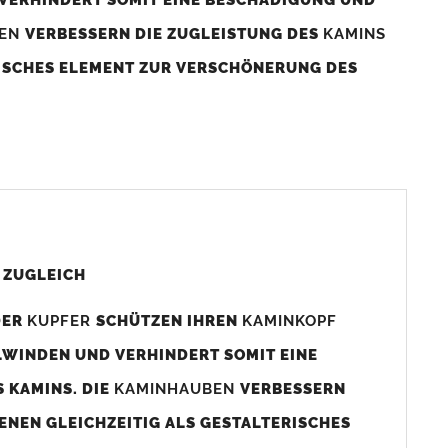
BEN
VERBESSERN DIE ZUGLEISTUNG DES
KAMINS
RISCHES ELEMENT ZUR VERSCHÖNERUNG DES
aminaußenmaß!
s das
Kaminmaß
angefertigt
d ca. 740-800mm x 740-800mm angefertigt (siehe
 ZUGLEICH
DER
KUPFER
SCHÜTZEN IHREN
KAMINKOPF
x880mm angefertigt werden (bitte anfragen).
LWINDEN UND VERHINDERT SOMIT EINE
 KAMINS. DIE
KAMINHAUBEN
VERBESSERN
gen (siehe Bild/Zeichnung unten) angefertigt. Sollten die
ENEN GLEICHZEITIG ALS GESTALTERISCHES
Auswahlfeld) bestellen.