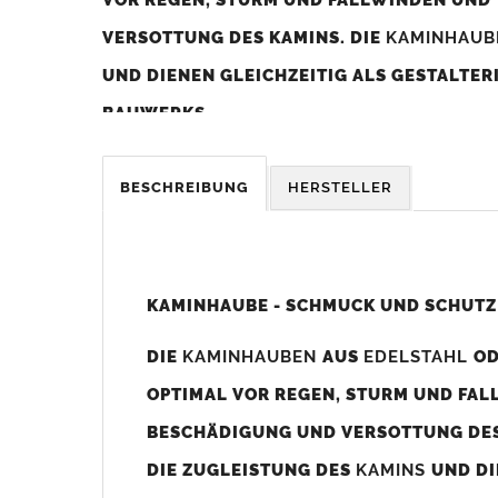
VERSOTTUNG DES KAMINS. DIE
KAMINHAU
UND DIENEN GLEICHZEITIG ALS GESTALTE
BAUWERKS.
Was sollten Sie beim Kauf beachten?
BESCHREIBUNG
HERSTELLER
Unsere Maßangaben beziehen sich immer auf das K
Die
Kaminhaube
wird umlaufend 70-100mm größer al
z. B. Kaminaußenmaß 600x600mm =
Kaminhaube
wir
KAMINHAUBE - SCHMUCK UND SCHUTZ
Bild/Zeichnung unten).
DIE
KAMINHAUBEN
AUS
EDELSTAHL
O
Es können auch abweichende
Kaminmaße
z. B. 670mm
OPTIMAL VOR REGEN, STURM UND FAL
Standardbohrungen?
BESCHÄDIGUNG UND VERSOTTUNG DES
Die
Kaminhauben
werden mit folgenden Standardbohrun
DIE ZUGLEISTUNG DES
KAMINS
UND DI
Bohrungen nicht passen dann bitte
"ohne"
Bohrungen (