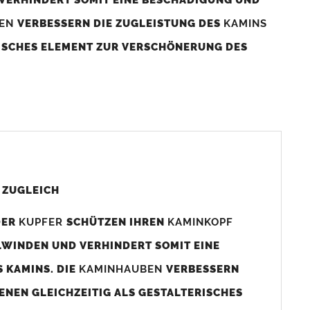
BEN
VERBESSERN DIE ZUGLEISTUNG DES
KAMINS
RISCHES ELEMENT ZUR VERSCHÖNERUNG DES
aminaußenmaß!
s das
Kaminmaß
angefertigt
d ca. 740-800mm x 740-800mm angefertigt (siehe
 ZUGLEICH
DER
KUPFER
SCHÜTZEN IHREN
KAMINKOPF
x880mm angefertigt werden (bitte anfragen).
LWINDEN UND VERHINDERT SOMIT EINE
 KAMINS. DIE
KAMINHAUBEN
VERBESSERN
gen (siehe Bild/Zeichnung unten) angefertigt. Sollten die
ENEN GLEICHZEITIG ALS GESTALTERISCHES
Auswahlfeld) bestellen.