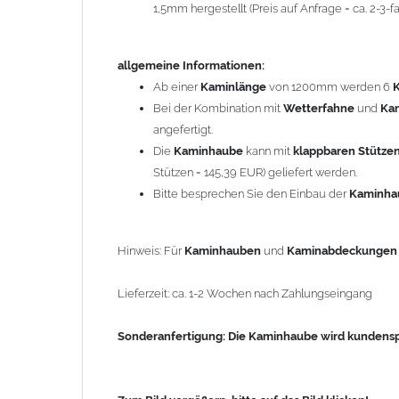
1,5mm hergestellt (Preis auf Anfrage = ca. 2-3
Sonderanfertigung: Die Kaminhaube wird kundenspezi
allgemeine Informationen:
Zum Bild vergößern, bitte auf das Bild klicken!
Ab einer
Kaminlänge
von 1200mm werden 6
Bei der Kombination mit
Wetterfahne
und
Ka
angefertigt.
Die
Kaminhaube
kann mit
klappbaren Stütze
Stützen = 145,39 EUR) geliefert werden.
Bitte besprechen Sie den Einbau der
Kaminh
Hinweis: Für
Kaminhauben
und
Kaminabdeckunge
Lieferzeit: ca. 1-2 Wochen nach Zahlungseingang
Sonderanfertigung: Die Kaminhaube wird kundenspe