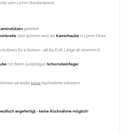
-fache vom 1,5mm Standardpreis)
fisch angefertigt - keine Rücknahme möglich!
Kaminstützen
geliefert.
minbreite
über 900mm wird die
Kaminhaube
in 1,5mm Dicke
n
(Aufpreis für 4 Stützen = 96,89 EUR, Länge ab 1200mm 6
aube
mit Ihrem zuständigen
Schornsteinfeger
.
n
können wir leider
keine
Nachnahme anbieten!
zifisch angefertigt - keine Rücknahme möglich!