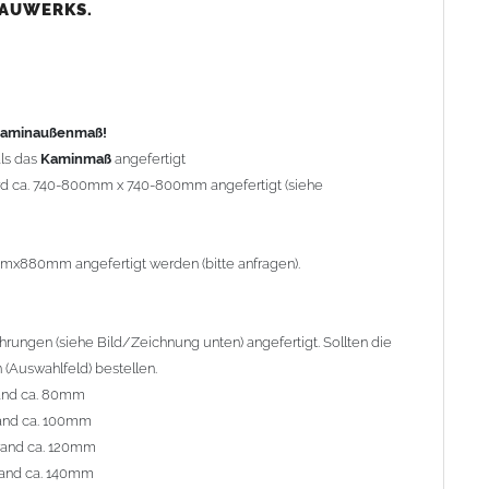
nd ca. 80mm
BAUWERKS.
nd ca. 100mm
and ca. 120mm
nd ca. 140mm
preis Sonderbohrung 55,99 EUR).
 Kaminaußenmaß!
ls das
Kaminmaß
angefertigt
rd ca. 740-800mm x 740-800mm angefertigt (siehe
al geliefert. Die Standardflachstützen sind aus
Edelstahl
r Kaminhaube beträgt ca. 25cm bis 30cm. Die
Kaminhaube
erden (Aufpreis 42,89 EUR).
mmx880mm angefertigt werden (bitte anfragen).
efert.
Kaminkopfabdeckungen
finden Sie unter
ungen (siehe Bild/Zeichnung unten) angefertigt. Sollten die
(Auswahlfeld) bestellen.
and ca. 80mm
and ca. 100mm
l. Bitte im
Auswahlfeld
angeben.
rand ca. 120mm
 Welle (unser Topseller)
, 04 Plafond 1, 05 Meidinger, 11 Solid,
and ca. 140mm