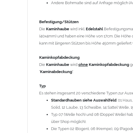
12 Laube, 13 Schwalbe, 14 Sattel Welle, 15 Welle 
Andere Bohrmaße sind auf Anfrage möglich (A
Typ 07 (Welle hoch) und 08 (Doppel Welle) haben
über Shop möglich).
Befestigung/Stützen
Die Typen 02 (Bogen), 06 (Krempe), 09 (Pagode), 
Die
Kaminhaube
wird inkl.
Edelstahl
Befestigungsmate
hergestellt (Preis auf Anfrage = ca. 2-3-fache v
(40x4mm) und haben eine Höhe von 17cm. Die Höhe d
kann mit längeren Stützen bis Höhe 450mm geliefert 
allgemeine Informationen:
Ab einer
Kaminlänge
von 1200mm werden 6
Ka
Kaminkopfabdeckung
Bei der Kombination mit
Wetterfahne
und
Kamin
Die
Kaminhaube
wird
ohne
Kaminkopfabdeckung
g
angefertigt.
"
Kaminabdeckung
".
Die
Kaminhaube
kann mit
klappbaren Stützen
(
= 145,39 EUR) geliefert werden.
Typ
Bitte besprechen Sie den Einbau der
Kaminhau
Es stehen insgesamt 20 verschiedene Typen zur Ausw
Standardhauben siehe Auswahlfeld
: 01 Haus
Solid, 12 Laube, 13 Schwalbe, 14 Sattel Welle, 1
Hinweis: Für
Kaminhauben
und
Kaminabdeckungen
kö
Typ 07 (Welle hoch) und 08 (Doppel Welle) habe
über Shop möglich).
Lieferzeit: ca. 1-2 Wochen nach Zahlungseingang
Die Typen 02 (Bogen), 06 (Krempe), 09 (Pagode),