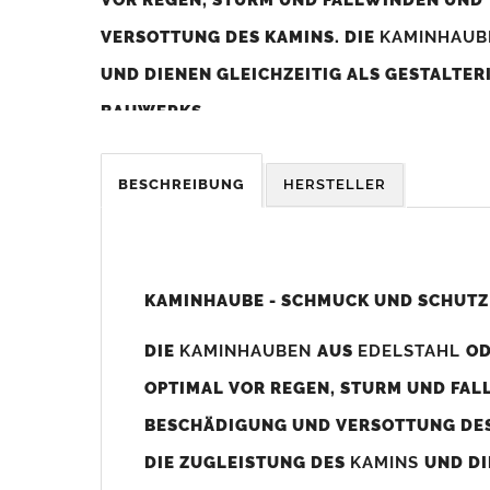
VERSOTTUNG DES KAMINS. DIE
KAMINHAU
UND DIENEN GLEICHZEITIG ALS GESTALTE
BAUWERKS.
Was sollten Sie beim Kauf beachten?
BESCHREIBUNG
HERSTELLER
Unsere Maßangaben beziehen sich immer auf das K
Die
Kaminhaube
wird umlaufend 70-100mm größer al
z. B. Kaminaußenmaß 600x600mm =
Kaminhaube
wir
KAMINHAUBE - SCHMUCK UND SCHUTZ
Bild/Zeichnung unten).
DIE
KAMINHAUBEN
AUS
EDELSTAHL
O
Es können auch abweichende
Kaminmaße
z. B. 670mm
OPTIMAL VOR REGEN, STURM UND FAL
Standardbohrungen?
BESCHÄDIGUNG UND VERSOTTUNG DES
Die
Kaminhauben
werden mit folgenden Standardbohrun
DIE ZUGLEISTUNG DES
KAMINS
UND DI
Bohrungen nicht passen dann bitte
"ohne"
Bohrungen (