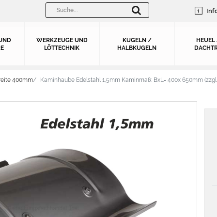
Inf
UND
WERKZEUGE UND
KUGELN /
HEUEL
E
LÖTTECHNIK
HALBKUGELN
DACHTR
reite 400mm
Kaminhaube Edelstahl 1,5mm Kaminmaß: BxL= 400x 650mm (zzgl