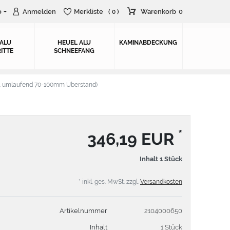
o
Anmelden
Merkliste
Warenkorb
0
( 0 )
 ALU
HEUEL ALU
KAMINABDECKUNG
ITTE
SCHNEEFANG
. umlaufend 70-100mm Überstand)
*
346,19 EUR
Inhalt
1
Stück
* inkl. ges. MwSt. zzgl.
Versandkosten
Artikelnummer
2104000650
Inhalt
1 Stück