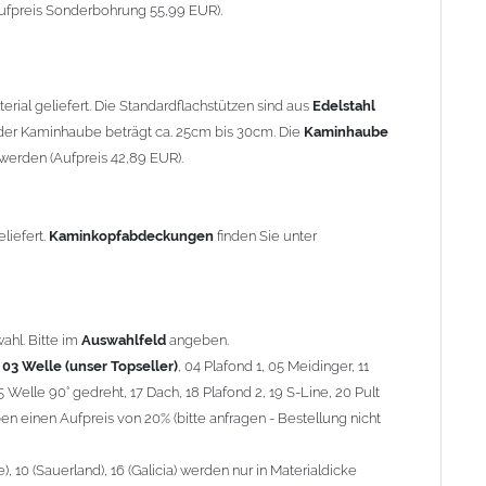
90° gedreht, 17 Dach, 18 Plafond 2, 19 S-Line, 20 Pult
ufpreis Sonderbohrung 55,99 EUR).
 einen Aufpreis von 20% (bitte anfragen - Bestellung nicht
10 (Sauerland), 16 (Galicia) werden nur in Materialdicke 1,5mm
rial geliefert. Die Standardflachstützen sind aus
Edelstahl
om 1,5mm Standardpreis)
er Kaminhaube beträgt ca. 25cm bis 30cm. Die
Kaminhaube
werden (Aufpreis 42,89 EUR).
minstützen
geliefert.
breite
über 900mm wird die
Kaminhaube
in 1,5mm Dicke
eliefert.
Kaminkopfabdeckungen
finden Sie unter
Aufpreis für 4 Stützen = 96,89 EUR, Länge ab 1200mm 6 Stützen
be
mit Ihrem zuständigen
Schornsteinfeger
.
ahl. Bitte im
Auswahlfeld
angeben.
,
03 Welle (unser Topseller)
, 04 Plafond 1, 05 Meidinger, 11
5 Welle 90° gedreht, 17 Dach, 18 Plafond 2, 19 S-Line, 20 Pult
nnen wir leider
keine
Nachnahme anbieten!
n einen Aufpreis von 20% (bitte anfragen - Bestellung nicht
 10 (Sauerland), 16 (Galicia) werden nur in Materialdicke