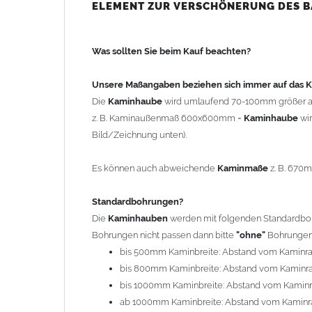
bis 500mm Kaminbreite: Abstand vom Kaminra
ELEMENT ZUR VERSCHÖNERUNG DES 
bis 800mm Kaminbreite: Abstand vom Kaminra
bis 1000mm Kaminbreite: Abstand vom Kaminr
Was sollten Sie beim Kauf beachten?
ab 1000mm Kaminbreite: Abstand vom Kaminra
Andere Bohrmaße sind auf Anfrage möglich (Auf
Unsere Maßangaben beziehen sich immer auf das
Die
Kaminhaube
wird umlaufend 70-100mm größer a
Befestigung/Stützen
z. B. Kaminaußenmaß 600x600mm =
Kaminhaube
wi
Die
Kaminhaube
wird inkl.
Edelstahl
Befestigungsmateri
Bild/Zeichnung unten).
(40x4mm) und haben eine Höhe von 17cm. Die Höhe de
kann mit längeren Stützen bis Höhe 450mm geliefert w
Es können auch abweichende
Kaminmaße
z. B. 670
Kaminkopfabdeckung
Standardbohrungen?
Die
Kaminhaube
wird
ohne
Kaminkopfabdeckung
geli
Die
Kaminhauben
werden mit folgenden Standardbohr
"
Kaminabdeckung
".
Bohrungen nicht passen dann bitte
"ohne"
Bohrungen 
bis 500mm Kaminbreite: Abstand vom Kaminr
Typ
bis 800mm Kaminbreite: Abstand vom Kaminr
Es stehen insgesamt 20 verschiedene Typen zur Auswah
bis 1000mm Kaminbreite: Abstand vom Kamin
Standardhauben siehe Auswahlfeld
: 01 Haus,
03
ab 1000mm Kaminbreite: Abstand vom Kaminr