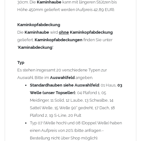
30cm. Die
Kaminhaube
kann mit längeren Stützen bis
Kaminstützen
geliefert.
Höhe 450mm geliefert werden (Aufpreis 42,89 EUR).
Bei der Kombination mit
Wetterfahne
und
Kaminbreite
über 900mm wird die
Kaminhaube
in 1,5mm Dicke
Kaminkopfabdeckung
angefertigt.
Die
Kaminhaube
wird
ohne
Kaminkopfabdeckung
Die
Kaminhaube
kann mit
klappbaren Stützen
(Aufpreis
geliefert.
Kaminkopfabdeckungen
finden Sie unter
für 4 Stützen = 96,89 EUR, Länge ab 1200mm 6 Stützen =
"
Kaminabdeckung
".
145,39 EUR) geliefert werden.
Bitte besprechen Sie den Einbau der
Kaminhaube
mit
Typ
Ihrem zuständigen
Schornsteinfeger
.
Es stehen insgesamt 20 verschiedene Typen zur
Auswahl. Bitte im
Auswahlfeld
angeben.
Hinweis: Für
Standardhauben siehe Auswahlfeld
Kaminhauben
und
Kaminabdeckungen
: 01 Haus,
können wir
03
leider
keine
Nachnahme anbieten!
Welle (unser Topseller)
, 04 Plafond 1, 05
Meidinger, 11 Solid, 12 Laube, 13 Schwalbe, 14
Lieferzeit: ca. 1-2 Wochen nach Zahlungseingang
Sattel Welle, 15 Welle 90° gedreht, 17 Dach, 18
Plafond 2, 19 S-Line, 20 Pult
Sonderanfertigung: Die Kaminhaube wird kundenspezifisch
Typ 07 (Welle hoch) und 08 (Doppel Welle) haben
angefertigt - keine Rücknahme möglich!
einen Aufpreis von 20% (bitte anfragen -
Bestellung nicht über Shop möglich).