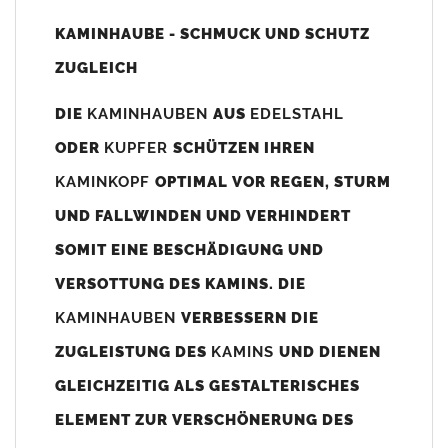
Unsere Maßangaben beziehen sich immer auf das
KAMINHAUBE - SCHMUCK UND SCHUTZ
Kaminaußenmaß!
ZUGLEICH
Die
Kaminhaube
wird umlaufend 70-100mm größer als das
Kaminmaß
angefertigt
DIE
KAMINHAUBEN
AUS
EDELSTAHL
z. B. Kaminaußenmaß 600x600mm =
Kaminhaube
wird ca. 740-
ODER
KUPFER
SCHÜTZEN IHREN
800mm x 740-800mm angefertigt (siehe Bild/Zeichnung unten).
KAMINKOPF
OPTIMAL VOR REGEN, STURM
Es können auch abweichende
Kaminmaße
z. B. 670mmx880mm
UND FALLWINDEN UND VERHINDERT
angefertigt werden (bitte anfragen).
SOMIT EINE BESCHÄDIGUNG UND
Standardbohrungen?
VERSOTTUNG DES KAMINS. DIE
Die
Kaminhauben
werden mit folgenden Standardbohrungen
KAMINHAUBEN
VERBESSERN DIE
(siehe Bild/Zeichnung unten) angefertigt. Sollten die Bohrungen
nicht passen dann bitte
"ohne"
Bohrungen (Auswahlfeld)
ZUGLEISTUNG DES
KAMINS
UND DIENEN
bestellen.
GLEICHZEITIG ALS GESTALTERISCHES
bis 500mm Kaminbreite: Abstand vom Kaminrand ca.
80mm
ELEMENT ZUR VERSCHÖNERUNG DES
bis 800mm Kaminbreite: Abstand vom Kaminrand ca.