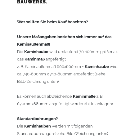
BAUWERKS.
100mm
bis 1000mm Kaminbreite: Abstand vom Kaminrand ca.
120mm
Was sollten Sie beim Kauf beachten?
ab 1000mm Kaminbreite: Abstand vom Kaminrand ca.
140mm
Unsere Maßangaben beziehen sich immer auf das
Andere Bohrmaße sind auf Anfrage möglich (Aufpreis
Kaminaußenmaß!
Sonderbohrung 55,99 EUR).
Die
Kaminhaube
wird umlaufend 70-100mm größer als
das
Kaminmaß
angefertigt
z. B. Kaminaußenmaß 600x600mm =
Kaminhaube
wird
Befestigung/Stützen
ca. 740-800mm x 740-800mm angefertigt (siehe
Die
Kaminhaube
wird inkl.
Edelstahl
Befestigungsmaterial
Bild/Zeichnung unten).
geliefert. Die Standardflachstützen sind aus
Edelstahl
(40x4mm)
und haben eine Höhe von 17cm. Die Höhe der Kaminhaube
Es können auch abweichende
Kaminmaße
z. B.
beträgt ca. 25cm bis 30cm. Die
Kaminhaube
kann mit längeren
670mmx880mm angefertigt werden (bitte anfragen).
Stützen bis Höhe 450mm geliefert werden (Aufpreis 42,89 EUR).
Standardbohrungen?
Kaminkopfabdeckung
Die
Kaminhauben
werden mit folgenden
Die
Kaminhaube
wird
ohne
Kaminkopfabdeckung
geliefert.
Standardbohrungen (siehe Bild/Zeichnung unten)
Kaminkopfabdeckungen
finden Sie unter "
Kaminabdeckung
".