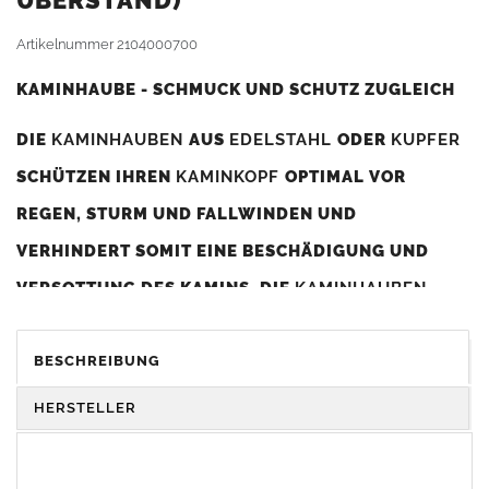
BERSTAND)
Artikelnummer
2104000700
KAMINHAUBE - SCHMUCK UND SCHUTZ ZUGLEICH
DIE
KAMINHAUBEN
AUS
EDELSTAHL
ODER
KUPFER
SCHÜTZEN IHREN
KAMINKOPF
OPTIMAL VOR
REGEN, STURM UND FALLWINDEN UND
VERHINDERT SOMIT EINE BESCHÄDIGUNG UND
VERSOTTUNG DES KAMINS. DIE
KAMINHAUBEN
VERBESSERN DIE ZUGLEISTUNG DES
KAMINS
UND
DIENEN GLEICHZEITIG ALS GESTALTERISCHES
BESCHREIBUNG
ELEMENT ZUR VERSCHÖNERUNG DES BAUWERKS.
HERSTELLER
Was sollten Sie beim Kauf beachten?