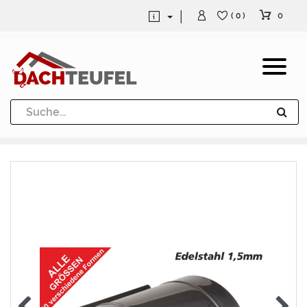
0
( 0 )
Dachrinne und Fallrohre
Werkzeuge und Löttechnik
Kugeln / Halbkugeln
Heuel Alu Dachtritte
Heuel Alu Schneefang
Kaminabdeckung