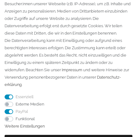
Besucher:innen unserer Webseite (z.B. IP-Adresse), um z.B. Inhalte und
KONTAKT
Anzeigen zu personalisieren, Medien von Drittanbietern einzubinden
oder Zugriffe auf unsere Website zu analysieren. Die
Fa. Steffen Jost
Datenverarbeitung erfolgt erst durch gesetzte Cookies. Wir teilen
Söbrigener Weg 50
diese Daten mit Dritten, die wir in den Einstellungen benennen.
D-01796 Pirna
Die Datenverarbeitung kann mit Einwilligung oder aufgrund eines
berechtigten Interesses erfolgen. Die Zustimmung kann erteilt oder
abgelehnt werden. Es besteht das Recht, nicht einzuwilligen und die
Telefon:
+49 (0)3501 507295
Einwilligung zu einem späteren Zeitpunkt zu ändern oder zu
info@dach-teufel.de
widerrufen. Beachten Sie unser
Impressum
und weitere Hinweise zur
Verwendung personenbezogener Daten in unserer
Daten­schutz­
erklärung
.
Essenziell
Externe Medien
PayPal
Funktional
Weitere Einstellungen