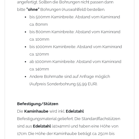
angefertigt. Sollten die Bohrungen nicht passen dann
bitte
"ohne"
Bohrungen (Auswahlfeld) bestellen.
Typ
bis 500mm Kaminbreite: Abstand vom Kaminrand
Es stehen insgesamt 20 verschiedene Typen zur Auswahl. Bitte
ca. 80mm
im
Auswahlfeld
angeben.
bis 800mm Kaminbreite: Abstand vom Kaminrand
Standardhauben siehe Auswahlfeld
: 01 Haus,
03 Welle
ca. 100mm
(unser Topseller)
, 04 Plafond 1, 05 Meidinger, 11 Solid, 12
bis 1000mm Kaminbreite: Abstand vom Kaminrand
Laube, 13 Schwalbe, 14 Sattel Welle, 15 Welle 90° gedreht,
ca. 120mm
17 Dach, 18 Plafond 2, 19 S-Line, 20 Pult
ab 1000mm Kaminbreite: Abstand vom Kaminrand
Typ 07 (Welle hoch) und 08 (Doppel Welle) haben einen
ca. 140mm
Aufpreis von 20% (bitte anfragen - Bestellung nicht über
Andere Bohrmaße sind auf Anfrage möglich
Shop möglich).
(Aufpreis Sonderbohrung 55,99 EUR).
Die Typen 02 (Bogen), 06 (Krempe), 09 (Pagode), 10
(Sauerland), 16 (Galicia) werden nur in Materialdicke
1,5mm hergestellt (Preis auf Anfrage = ca. 2-3-fache vom
Befestigung/Stützen
1,5mm Standardpreis)
Die
Kaminhaube
wird inkl.
Edelstahl
Befestigungsmaterial geliefert. Die Standardflachstützen
sind aus
Edelstahl
(40x4mm) und haben eine Höhe von
allgemeine Informationen:
17cm. Die Höhe der Kaminhaube beträgt ca. 25cm bis
Ab einer
Kaminlänge
von 1200mm werden 6