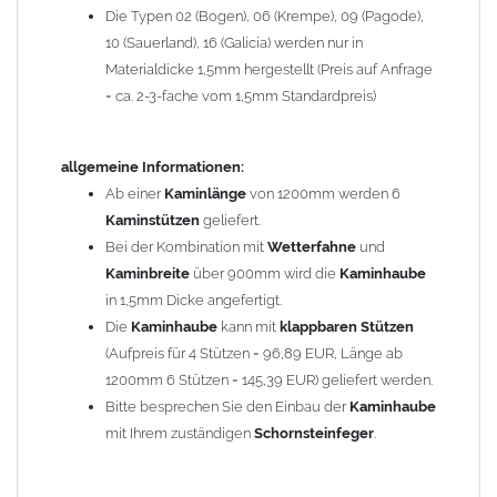
Die Typen 02 (Bogen), 06 (Krempe), 09 (Pagode),
Zum Bild vergößern, bitte auf das Bild klicken!
10 (Sauerland), 16 (Galicia) werden nur in
Materialdicke 1,5mm hergestellt (Preis auf Anfrage
= ca. 2-3-fache vom 1,5mm Standardpreis)
allgemeine Informationen:
Ab einer
Kaminlänge
von 1200mm werden 6
Kaminstützen
geliefert.
Bei der Kombination mit
Wetterfahne
und
Kaminbreite
über 900mm wird die
Kaminhaube
in 1,5mm Dicke angefertigt.
Die
Kaminhaube
kann mit
klappbaren Stützen
(Aufpreis für 4 Stützen = 96,89 EUR, Länge ab
1200mm 6 Stützen = 145,39 EUR) geliefert werden.
Bitte besprechen Sie den Einbau der
Kaminhaube
mit Ihrem zuständigen
Schornsteinfeger
.