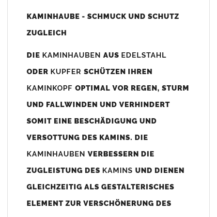
Unsere Maßangaben beziehen sich immer auf das
KAMINHAUBE - SCHMUCK UND SCHUTZ
Kaminaußenmaß!
ZUGLEICH
Die
Kaminhaube
wird umlaufend 70-100mm größer als das
Kaminmaß
angefertigt
DIE
KAMINHAUBEN
AUS
EDELSTAHL
z. B. Kaminaußenmaß 600x600mm =
Kaminhaube
wird ca. 740-
ODER
KUPFER
SCHÜTZEN IHREN
800mm x 740-800mm angefertigt (siehe Bild/Zeichnung unten).
KAMINKOPF
OPTIMAL VOR REGEN, STURM
Es können auch abweichende
Kaminmaße
z. B. 670mmx880mm
UND FALLWINDEN UND VERHINDERT
angefertigt werden (bitte anfragen).
SOMIT EINE BESCHÄDIGUNG UND
Standardbohrungen?
VERSOTTUNG DES KAMINS. DIE
Die
Kaminhauben
werden mit folgenden Standardbohrungen
KAMINHAUBEN
VERBESSERN DIE
(siehe Bild/Zeichnung unten) angefertigt. Sollten die Bohrungen
nicht passen dann bitte
"ohne"
Bohrungen (Auswahlfeld)
ZUGLEISTUNG DES
KAMINS
UND DIENEN
bestellen.
GLEICHZEITIG ALS GESTALTERISCHES
bis 500mm Kaminbreite: Abstand vom Kaminrand ca.
80mm
ELEMENT ZUR VERSCHÖNERUNG DES
bis 800mm Kaminbreite: Abstand vom Kaminrand ca.