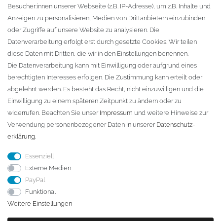
Besucher:innen unserer Webseite (z.B. IP-Adresse), um z.B. Inhalte und
KONTAKT
Anzeigen zu personalisieren, Medien von Drittanbietern einzubinden
oder Zugriffe auf unsere Website zu analysieren. Die
Fa. Steffen Jost
Datenverarbeitung erfolgt erst durch gesetzte Cookies. Wir teilen
Söbrigener Weg 50
diese Daten mit Dritten, die wir in den Einstellungen benennen.
D-01796 Pirna
Die Datenverarbeitung kann mit Einwilligung oder aufgrund eines
berechtigten Interesses erfolgen. Die Zustimmung kann erteilt oder
abgelehnt werden. Es besteht das Recht, nicht einzuwilligen und die
Telefon:
+49 (0)3501 507295
Einwilligung zu einem späteren Zeitpunkt zu ändern oder zu
info@dach-teufel.de
widerrufen. Beachten Sie unser
Impressum
und weitere Hinweise zur
Verwendung personenbezogener Daten in unserer
Daten­schutz­
erklärung
.
Essenziell
Externe Medien
PayPal
Funktional
Weitere Einstellungen