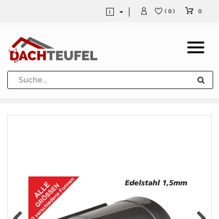
0
( 0 )
Dachrinne und Fallrohre
Werkzeuge und Löttechnik
Kugeln / Halbkugeln
Heuel Alu Dachtritte
Heuel Alu Schneefang
Kaminabdeckung