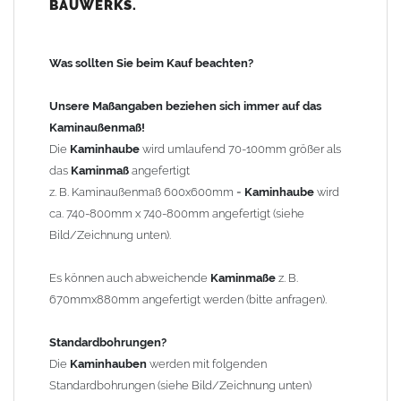
BAUWERKS.
100mm
bis 1000mm Kaminbreite: Abstand vom Kaminrand ca.
120mm
Was sollten Sie beim Kauf beachten?
ab 1000mm Kaminbreite: Abstand vom Kaminrand ca.
140mm
Unsere Maßangaben beziehen sich immer auf das
Andere Bohrmaße sind auf Anfrage möglich (Aufpreis
Kaminaußenmaß!
Sonderbohrung 55,99 EUR).
Die
Kaminhaube
wird umlaufend 70-100mm größer als
das
Kaminmaß
angefertigt
z. B. Kaminaußenmaß 600x600mm =
Kaminhaube
wird
Befestigung/Stützen
ca. 740-800mm x 740-800mm angefertigt (siehe
Die
Kaminhaube
wird inkl.
Edelstahl
Befestigungsmaterial
Bild/Zeichnung unten).
geliefert. Die Standardflachstützen sind aus
Edelstahl
(40x4mm)
und haben eine Höhe von 17cm. Die Höhe der Kaminhaube
Es können auch abweichende
Kaminmaße
z. B.
beträgt ca. 25cm bis 30cm. Die
Kaminhaube
kann mit längeren
670mmx880mm angefertigt werden (bitte anfragen).
Stützen bis Höhe 450mm geliefert werden (Aufpreis 42,89 EUR).
Standardbohrungen?
Kaminkopfabdeckung
Die
Kaminhauben
werden mit folgenden
Die
Kaminhaube
wird
ohne
Kaminkopfabdeckung
geliefert.
Standardbohrungen (siehe Bild/Zeichnung unten)
Kaminkopfabdeckungen
finden Sie unter "
Kaminabdeckung
".