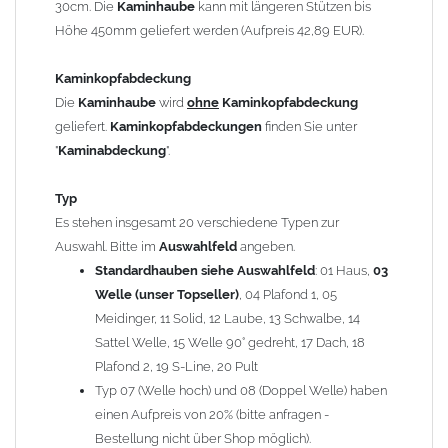
30cm. Die
Kaminhaube
kann mit längeren Stützen bis
Kaminstützen
geliefert.
Höhe 450mm geliefert werden (Aufpreis 42,89 EUR).
Bei der Kombination mit
Wetterfahne
und
Kaminbreite
über 900mm wird die
Kaminhaube
in 1,5mm Dicke
Kaminkopfabdeckung
angefertigt.
Die
Kaminhaube
wird
ohne
Kaminkopfabdeckung
Die
Kaminhaube
kann mit
klappbaren Stützen
(Aufpreis
geliefert.
Kaminkopfabdeckungen
finden Sie unter
für 4 Stützen = 96,89 EUR, Länge ab 1200mm 6 Stützen =
"
Kaminabdeckung
".
145,39 EUR) geliefert werden.
Bitte besprechen Sie den Einbau der
Kaminhaube
mit
Typ
Ihrem zuständigen
Schornsteinfeger
.
Es stehen insgesamt 20 verschiedene Typen zur
Auswahl. Bitte im
Auswahlfeld
angeben.
Hinweis: Für
Standardhauben siehe Auswahlfeld
Kaminhauben
und
Kaminabdeckungen
: 01 Haus,
können wir
03
leider
keine
Nachnahme anbieten!
Welle (unser Topseller)
, 04 Plafond 1, 05
Meidinger, 11 Solid, 12 Laube, 13 Schwalbe, 14
Lieferzeit: ca. 1-2 Wochen nach Zahlungseingang
Sattel Welle, 15 Welle 90° gedreht, 17 Dach, 18
Plafond 2, 19 S-Line, 20 Pult
Sonderanfertigung: Die Kaminhaube wird kundenspezifisch
Typ 07 (Welle hoch) und 08 (Doppel Welle) haben
angefertigt - keine Rücknahme möglich!
einen Aufpreis von 20% (bitte anfragen -
Bestellung nicht über Shop möglich).