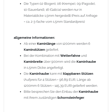
Die Typen 02 (Bogen), 06 (Krempe), 09 (Pagode),
Zum Bild vergößern, bitte auf das Bild klicken!
10 (Sauerland), 16 (Galicia) werden nur in
Materialdicke 1,5mm hergestellt (Preis auf Anfrage
= ca. 2-3-fache vom 1,5mm Standardpreis)
allgemeine Informationen:
Ab einer
Kaminlänge
von 1200mm werden 6
Kaminstützen
geliefert.
Bei der Kombination mit
Wetterfahne
und
Kaminbreite
über 900mm wird die
Kaminhaube
in 1,5mm Dicke angefertigt.
Die
Kaminhaube
kann mit
klappbaren Stützen
(Aufpreis für 4 Stützen = 96,89 EUR, Länge ab
1200mm 6 Stützen = 145,39 EUR) geliefert werden.
Bitte besprechen Sie den Einbau der
Kaminhaube
mit Ihrem zuständigen
Schornsteinfeger
.