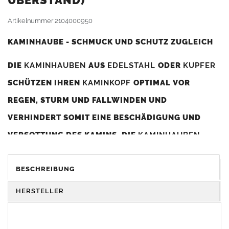
BERSTAND)
Artikelnummer
2104000950
KAMINHAUBE - SCHMUCK UND SCHUTZ ZUGLEICH
DIE
KAMINHAUBEN
AUS
EDELSTAHL
ODER
KUPFER
SCHÜTZEN IHREN
KAMINKOPF
OPTIMAL VOR
REGEN, STURM UND FALLWINDEN UND
VERHINDERT SOMIT EINE BESCHÄDIGUNG UND
VERSOTTUNG DES KAMINS. DIE
KAMINHAUBEN
VERBESSERN DIE ZUGLEISTUNG DES
KAMINS
UND
DIENEN GLEICHZEITIG ALS GESTALTERISCHES
BESCHREIBUNG
ELEMENT ZUR VERSCHÖNERUNG DES BAUWERKS.
HERSTELLER
Was sollten Sie beim Kauf beachten?