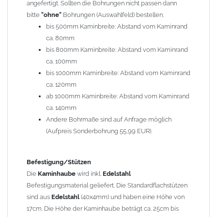
angefertigt. Sollten die Bohrungen nicht passen dann
bitte
"ohne"
Bohrungen (Auswahlfeld) bestellen.
Typ
bis 500mm Kaminbreite: Abstand vom Kaminrand
Es stehen insgesamt 20 verschiedene Typen zur Auswahl. Bitte
ca. 80mm
im
Auswahlfeld
angeben.
bis 800mm Kaminbreite: Abstand vom Kaminrand
Standardhauben siehe Auswahlfeld
: 01 Haus,
03 Welle
ca. 100mm
(unser Topseller)
, 04 Plafond 1, 05 Meidinger, 11 Solid, 12
bis 1000mm Kaminbreite: Abstand vom Kaminrand
Laube, 13 Schwalbe, 14 Sattel Welle, 15 Welle 90° gedreht,
ca. 120mm
17 Dach, 18 Plafond 2, 19 S-Line, 20 Pult
ab 1000mm Kaminbreite: Abstand vom Kaminrand
Typ 07 (Welle hoch) und 08 (Doppel Welle) haben einen
ca. 140mm
Aufpreis von 20% (bitte anfragen - Bestellung nicht über
Andere Bohrmaße sind auf Anfrage möglich
Shop möglich).
(Aufpreis Sonderbohrung 55,99 EUR).
Die Typen 02 (Bogen), 06 (Krempe), 09 (Pagode), 10
(Sauerland), 16 (Galicia) werden nur in Materialdicke
1,5mm hergestellt (Preis auf Anfrage = ca. 2-3-fache vom
Befestigung/Stützen
1,5mm Standardpreis)
Die
Kaminhaube
wird inkl.
Edelstahl
Befestigungsmaterial geliefert. Die Standardflachstützen
sind aus
Edelstahl
(40x4mm) und haben eine Höhe von
allgemeine Informationen:
17cm. Die Höhe der Kaminhaube beträgt ca. 25cm bis
Ab einer
Kaminlänge
von 1200mm werden 6