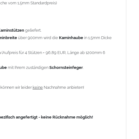
-fache vom 1,5mm Standardpreis)
fisch angefertigt - keine Rücknahme möglich!
Kaminstützen
geliefert.
minbreite
über 900mm wird die
Kaminhaube
in 1,5mm Dicke
n
(Aufpreis für 4 Stützen = 96,89 EUR, Länge ab 1200mm 6
aube
mit Ihrem zuständigen
Schornsteinfeger
.
n
können wir leider
keine
Nachnahme anbieten!
zifisch angefertigt - keine Rücknahme möglich!