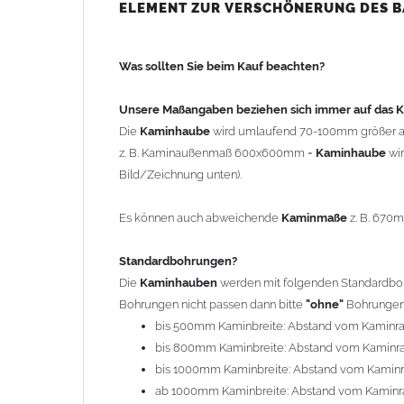
bis 500mm Kaminbreite: Abstand vom Kaminra
ELEMENT ZUR VERSCHÖNERUNG DES 
bis 800mm Kaminbreite: Abstand vom Kaminra
bis 1000mm Kaminbreite: Abstand vom Kaminr
Was sollten Sie beim Kauf beachten?
ab 1000mm Kaminbreite: Abstand vom Kaminra
Andere Bohrmaße sind auf Anfrage möglich (Auf
Unsere Maßangaben beziehen sich immer auf das
Die
Kaminhaube
wird umlaufend 70-100mm größer a
Befestigung/Stützen
z. B. Kaminaußenmaß 600x600mm =
Kaminhaube
wi
Die
Kaminhaube
wird inkl.
Edelstahl
Befestigungsmateri
Bild/Zeichnung unten).
(40x4mm) und haben eine Höhe von 17cm. Die Höhe de
kann mit längeren Stützen bis Höhe 450mm geliefert w
Es können auch abweichende
Kaminmaße
z. B. 670
Kaminkopfabdeckung
Standardbohrungen?
Die
Kaminhaube
wird
ohne
Kaminkopfabdeckung
geli
Die
Kaminhauben
werden mit folgenden Standardbohr
"
Kaminabdeckung
".
Bohrungen nicht passen dann bitte
"ohne"
Bohrungen 
bis 500mm Kaminbreite: Abstand vom Kaminr
Typ
bis 800mm Kaminbreite: Abstand vom Kaminr
Es stehen insgesamt 20 verschiedene Typen zur Auswah
bis 1000mm Kaminbreite: Abstand vom Kamin
Standardhauben siehe Auswahlfeld
: 01 Haus,
03
ab 1000mm Kaminbreite: Abstand vom Kaminr