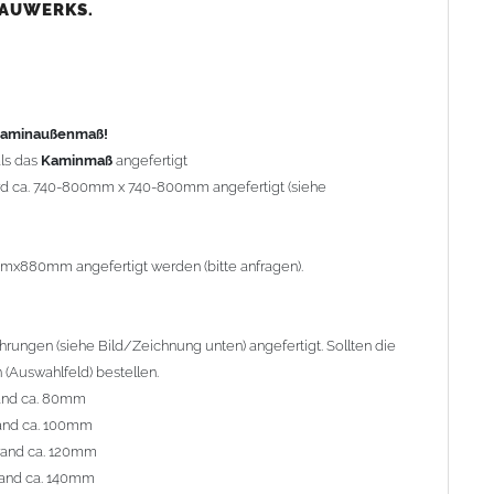
nd ca. 80mm
BAUWERKS.
nd ca. 100mm
and ca. 120mm
nd ca. 140mm
preis Sonderbohrung 55,99 EUR).
 Kaminaußenmaß!
ls das
Kaminmaß
angefertigt
rd ca. 740-800mm x 740-800mm angefertigt (siehe
al geliefert. Die Standardflachstützen sind aus
Edelstahl
r Kaminhaube beträgt ca. 25cm bis 30cm. Die
Kaminhaube
erden (Aufpreis 42,89 EUR).
mmx880mm angefertigt werden (bitte anfragen).
efert.
Kaminkopfabdeckungen
finden Sie unter
ungen (siehe Bild/Zeichnung unten) angefertigt. Sollten die
(Auswahlfeld) bestellen.
and ca. 80mm
and ca. 100mm
l. Bitte im
Auswahlfeld
angeben.
rand ca. 120mm
 Welle (unser Topseller)
, 04 Plafond 1, 05 Meidinger, 11 Solid,
and ca. 140mm