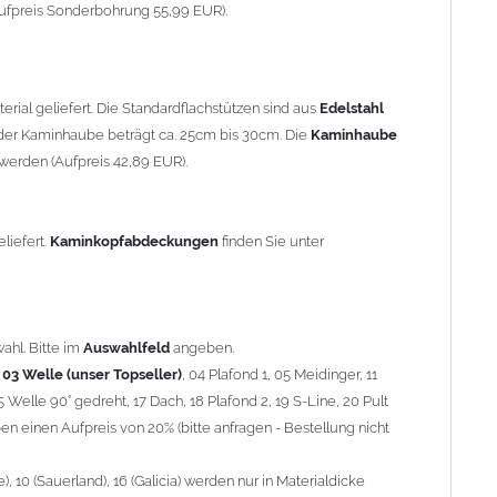
90° gedreht, 17 Dach, 18 Plafond 2, 19 S-Line, 20 Pult
ufpreis Sonderbohrung 55,99 EUR).
 einen Aufpreis von 20% (bitte anfragen - Bestellung nicht
10 (Sauerland), 16 (Galicia) werden nur in Materialdicke 1,5mm
rial geliefert. Die Standardflachstützen sind aus
Edelstahl
om 1,5mm Standardpreis)
er Kaminhaube beträgt ca. 25cm bis 30cm. Die
Kaminhaube
werden (Aufpreis 42,89 EUR).
minstützen
geliefert.
breite
über 900mm wird die
Kaminhaube
in 1,5mm Dicke
eliefert.
Kaminkopfabdeckungen
finden Sie unter
Aufpreis für 4 Stützen = 96,89 EUR, Länge ab 1200mm 6 Stützen
be
mit Ihrem zuständigen
Schornsteinfeger
.
ahl. Bitte im
Auswahlfeld
angeben.
,
03 Welle (unser Topseller)
, 04 Plafond 1, 05 Meidinger, 11
5 Welle 90° gedreht, 17 Dach, 18 Plafond 2, 19 S-Line, 20 Pult
nnen wir leider
keine
Nachnahme anbieten!
n einen Aufpreis von 20% (bitte anfragen - Bestellung nicht
 10 (Sauerland), 16 (Galicia) werden nur in Materialdicke