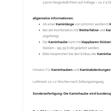
1,5mm hergestellt (Preis auf Anfrage = ca. 2-3
Sonderanfertigung: Die Kaminhaube wird kundenspezi
allgemeine Informationen:
Zum Bild vergößern, bitte auf das Bild klicken!
Ab einer
Kaminlänge
von 1200mm werden 6
Bei der Kombination mit
Wetterfahne
und
Ka
angefertigt.
Die
Kaminhaube
kann mit
klappbaren Stütze
Stützen = 145,39 EUR) geliefert werden.
Bitte besprechen Sie den Einbau der
Kaminh
Hinweis: Für
Kaminhauben
und
Kaminabdeckunge
Lieferzeit: ca. 1-2 Wochen nach Zahlungseingang
Sonderanfertigung: Die Kaminhaube wird kundenspe