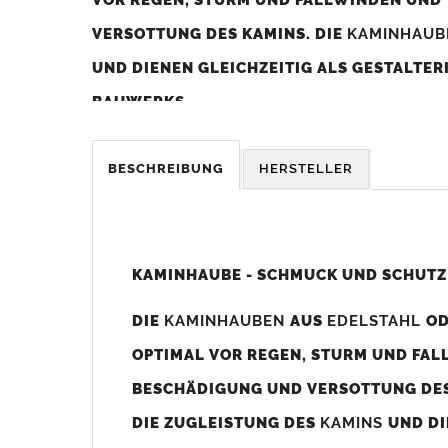
VERSOTTUNG DES KAMINS. DIE
KAMINHAU
UND DIENEN GLEICHZEITIG ALS GESTALTE
BAUWERKS.
Was sollten Sie beim Kauf beachten?
BESCHREIBUNG
HERSTELLER
Unsere Maßangaben beziehen sich immer auf das K
Die
Kaminhaube
wird umlaufend 70-100mm größer al
z. B. Kaminaußenmaß 600x600mm =
Kaminhaube
wir
KAMINHAUBE - SCHMUCK UND SCHUTZ
Bild/Zeichnung unten).
DIE
KAMINHAUBEN
AUS
EDELSTAHL
O
Es können auch abweichende
Kaminmaße
z. B. 670mm
OPTIMAL VOR REGEN, STURM UND FAL
Standardbohrungen?
BESCHÄDIGUNG UND VERSOTTUNG DES
Die
Kaminhauben
werden mit folgenden Standardbohrun
DIE ZUGLEISTUNG DES
KAMINS
UND DI
Bohrungen nicht passen dann bitte
"ohne"
Bohrungen (