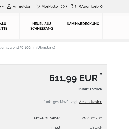
o
Anmelden
Merkliste
Warenkorb
0
( 0 )
 ALU
HEUEL ALU
KAMINABDECKUNG
ITTE
SCHNEEFANG
. umlaufend 70-100mm Überstand)
*
611,99 EUR
Inhalt
1
Stück
* inkl. ges. MwSt. zzgl.
Versandkosten
Artikelnummer
2104001300
Inhalt
1 Stück