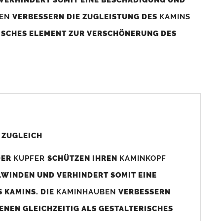
BEN
VERBESSERN DIE ZUGLEISTUNG DES
KAMINS
RISCHES ELEMENT ZUR VERSCHÖNERUNG DES
aminaußenmaß!
s das
Kaminmaß
angefertigt
d ca. 740-800mm x 740-800mm angefertigt (siehe
 ZUGLEICH
DER
KUPFER
SCHÜTZEN IHREN
KAMINKOPF
x880mm angefertigt werden (bitte anfragen).
LWINDEN UND VERHINDERT SOMIT EINE
 KAMINS. DIE
KAMINHAUBEN
VERBESSERN
gen (siehe Bild/Zeichnung unten) angefertigt. Sollten die
ENEN GLEICHZEITIG ALS GESTALTERISCHES
Auswahlfeld) bestellen.