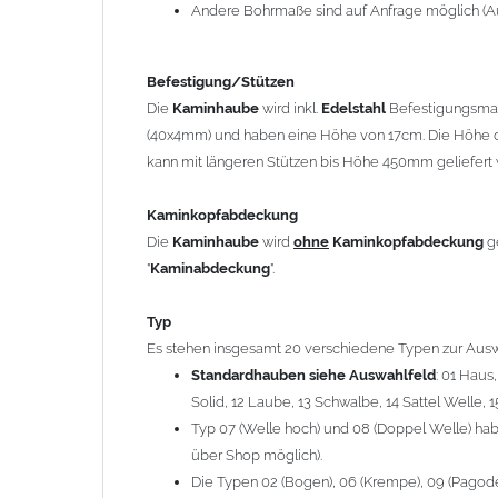
12 Laube, 13 Schwalbe, 14 Sattel Welle, 15 Welle 
Andere Bohrmaße sind auf Anfrage möglich (A
Typ 07 (Welle hoch) und 08 (Doppel Welle) haben
über Shop möglich).
Befestigung/Stützen
Die Typen 02 (Bogen), 06 (Krempe), 09 (Pagode), 
Die
Kaminhaube
wird inkl.
Edelstahl
Befestigungsmate
hergestellt (Preis auf Anfrage = ca. 2-3-fache v
(40x4mm) und haben eine Höhe von 17cm. Die Höhe d
kann mit längeren Stützen bis Höhe 450mm geliefert 
allgemeine Informationen:
Ab einer
Kaminlänge
von 1200mm werden 6
Ka
Kaminkopfabdeckung
Bei der Kombination mit
Wetterfahne
und
Kamin
Die
Kaminhaube
wird
ohne
Kaminkopfabdeckung
g
angefertigt.
"
Kaminabdeckung
".
Die
Kaminhaube
kann mit
klappbaren Stützen
(
= 145,39 EUR) geliefert werden.
Typ
Bitte besprechen Sie den Einbau der
Kaminhau
Es stehen insgesamt 20 verschiedene Typen zur Ausw
Standardhauben siehe Auswahlfeld
: 01 Haus
Solid, 12 Laube, 13 Schwalbe, 14 Sattel Welle, 1
Hinweis: Für
Kaminhauben
und
Kaminabdeckungen
kö
Typ 07 (Welle hoch) und 08 (Doppel Welle) habe
über Shop möglich).
Lieferzeit: ca. 1-2 Wochen nach Zahlungseingang
Die Typen 02 (Bogen), 06 (Krempe), 09 (Pagode),