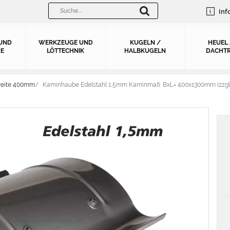
Inf
UND
WERKZEUGE UND
KUGELN /
HEUEL
E
LÖTTECHNIK
HALBKUGELN
DACHTR
reite 400mm
Kaminhaube Edelstahl 1,5mm Kaminmaß: BxL= 400x1300mm (zzgl