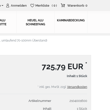
o
Anmelden
Merkliste
Warenkorb
0
( 0 )
 ALU
HEUEL ALU
KAMINABDECKUNG
ITTE
SCHNEEFANG
. umlaufend 70-100mm Überstand)
*
725,79 EUR
Inhalt
1
Stück
* inkl. ges. MwSt. zzgl.
Versandkosten
Artikelnummer
2104001600
Inhalt
1 Stück