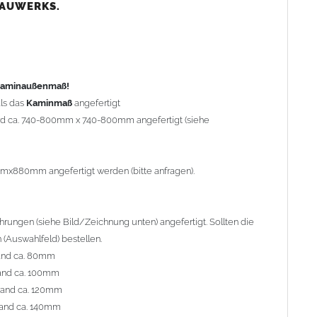
nd ca. 80mm
BAUWERKS.
nd ca. 100mm
and ca. 120mm
nd ca. 140mm
preis Sonderbohrung 55,99 EUR).
 Kaminaußenmaß!
ls das
Kaminmaß
angefertigt
rd ca. 740-800mm x 740-800mm angefertigt (siehe
al geliefert. Die Standardflachstützen sind aus
Edelstahl
r Kaminhaube beträgt ca. 25cm bis 30cm. Die
Kaminhaube
erden (Aufpreis 42,89 EUR).
mmx880mm angefertigt werden (bitte anfragen).
efert.
Kaminkopfabdeckungen
finden Sie unter
ungen (siehe Bild/Zeichnung unten) angefertigt. Sollten die
(Auswahlfeld) bestellen.
and ca. 80mm
and ca. 100mm
l. Bitte im
Auswahlfeld
angeben.
rand ca. 120mm
 Welle (unser Topseller)
, 04 Plafond 1, 05 Meidinger, 11 Solid,
and ca. 140mm