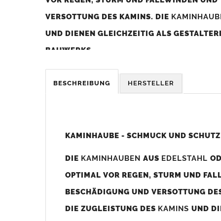
VERSOTTUNG DES KAMINS. DIE
KAMINHAU
UND DIENEN GLEICHZEITIG ALS GESTALTE
BAUWERKS.
Was sollten Sie beim Kauf beachten?
BESCHREIBUNG
HERSTELLER
Unsere Maßangaben beziehen sich immer auf das K
Die
Kaminhaube
wird umlaufend 70-100mm größer al
z. B. Kaminaußenmaß 600x600mm =
Kaminhaube
wir
KAMINHAUBE - SCHMUCK UND SCHUTZ
Bild/Zeichnung unten).
DIE
KAMINHAUBEN
AUS
EDELSTAHL
O
Es können auch abweichende
Kaminmaße
z. B. 670mm
OPTIMAL VOR REGEN, STURM UND FAL
Standardbohrungen?
BESCHÄDIGUNG UND VERSOTTUNG DES
Die
Kaminhauben
werden mit folgenden Standardbohrun
DIE ZUGLEISTUNG DES
KAMINS
UND DI
Bohrungen nicht passen dann bitte
"ohne"
Bohrungen (