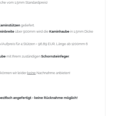
-fache vom 1,5mm Standardpreis)
fisch angefertigt - keine Rücknahme möglich!
Kaminstützen
geliefert.
minbreite
über 900mm wird die
Kaminhaube
in 1,5mm Dicke
n
(Aufpreis für 4 Stützen = 96,89 EUR, Länge ab 1200mm 6
aube
mit Ihrem zuständigen
Schornsteinfeger
.
n
können wir leider
keine
Nachnahme anbieten!
zifisch angefertigt - keine Rücknahme möglich!