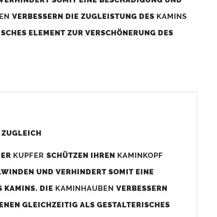
BEN
VERBESSERN DIE ZUGLEISTUNG DES
KAMINS
RISCHES ELEMENT ZUR VERSCHÖNERUNG DES
aminaußenmaß!
s das
Kaminmaß
angefertigt
d ca. 740-800mm x 740-800mm angefertigt (siehe
 ZUGLEICH
DER
KUPFER
SCHÜTZEN IHREN
KAMINKOPF
x880mm angefertigt werden (bitte anfragen).
LWINDEN UND VERHINDERT SOMIT EINE
 KAMINS. DIE
KAMINHAUBEN
VERBESSERN
gen (siehe Bild/Zeichnung unten) angefertigt. Sollten die
ENEN GLEICHZEITIG ALS GESTALTERISCHES
Auswahlfeld) bestellen.