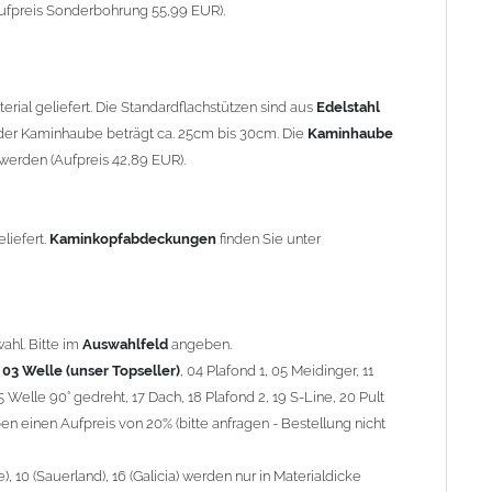
90° gedreht, 17 Dach, 18 Plafond 2, 19 S-Line, 20 Pult
ufpreis Sonderbohrung 55,99 EUR).
 einen Aufpreis von 20% (bitte anfragen - Bestellung nicht
10 (Sauerland), 16 (Galicia) werden nur in Materialdicke 1,5mm
rial geliefert. Die Standardflachstützen sind aus
Edelstahl
om 1,5mm Standardpreis)
er Kaminhaube beträgt ca. 25cm bis 30cm. Die
Kaminhaube
werden (Aufpreis 42,89 EUR).
minstützen
geliefert.
breite
über 900mm wird die
Kaminhaube
in 1,5mm Dicke
eliefert.
Kaminkopfabdeckungen
finden Sie unter
Aufpreis für 4 Stützen = 96,89 EUR, Länge ab 1200mm 6 Stützen
be
mit Ihrem zuständigen
Schornsteinfeger
.
ahl. Bitte im
Auswahlfeld
angeben.
,
03 Welle (unser Topseller)
, 04 Plafond 1, 05 Meidinger, 11
5 Welle 90° gedreht, 17 Dach, 18 Plafond 2, 19 S-Line, 20 Pult
nnen wir leider
keine
Nachnahme anbieten!
n einen Aufpreis von 20% (bitte anfragen - Bestellung nicht
 10 (Sauerland), 16 (Galicia) werden nur in Materialdicke