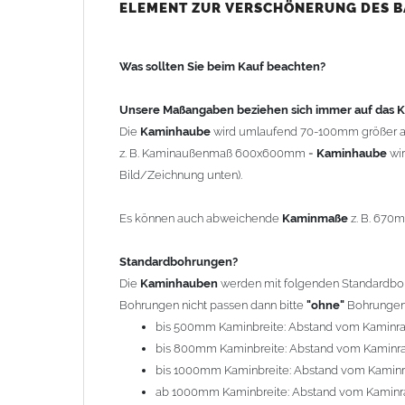
bis 500mm Kaminbreite: Abstand vom Kaminra
ELEMENT ZUR VERSCHÖNERUNG DES 
bis 800mm Kaminbreite: Abstand vom Kaminra
bis 1000mm Kaminbreite: Abstand vom Kaminr
Was sollten Sie beim Kauf beachten?
ab 1000mm Kaminbreite: Abstand vom Kaminra
Andere Bohrmaße sind auf Anfrage möglich (Auf
Unsere Maßangaben beziehen sich immer auf das
Die
Kaminhaube
wird umlaufend 70-100mm größer a
Befestigung/Stützen
z. B. Kaminaußenmaß 600x600mm =
Kaminhaube
wi
Die
Kaminhaube
wird inkl.
Edelstahl
Befestigungsmateri
Bild/Zeichnung unten).
(40x4mm) und haben eine Höhe von 17cm. Die Höhe de
kann mit längeren Stützen bis Höhe 450mm geliefert w
Es können auch abweichende
Kaminmaße
z. B. 670
Kaminkopfabdeckung
Standardbohrungen?
Die
Kaminhaube
wird
ohne
Kaminkopfabdeckung
geli
Die
Kaminhauben
werden mit folgenden Standardbohr
"
Kaminabdeckung
".
Bohrungen nicht passen dann bitte
"ohne"
Bohrungen 
bis 500mm Kaminbreite: Abstand vom Kaminr
Typ
bis 800mm Kaminbreite: Abstand vom Kaminr
Es stehen insgesamt 20 verschiedene Typen zur Auswah
bis 1000mm Kaminbreite: Abstand vom Kamin
Standardhauben siehe Auswahlfeld
: 01 Haus,
03
ab 1000mm Kaminbreite: Abstand vom Kaminr