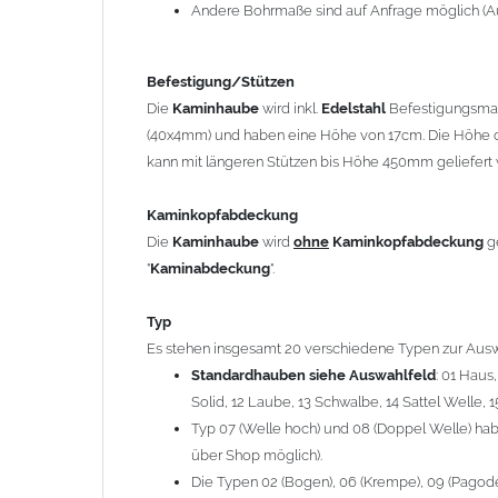
12 Laube, 13 Schwalbe, 14 Sattel Welle, 15 Welle 
Andere Bohrmaße sind auf Anfrage möglich (A
Typ 07 (Welle hoch) und 08 (Doppel Welle) haben
über Shop möglich).
Befestigung/Stützen
Die Typen 02 (Bogen), 06 (Krempe), 09 (Pagode), 
Die
Kaminhaube
wird inkl.
Edelstahl
Befestigungsmate
hergestellt (Preis auf Anfrage = ca. 2-3-fache v
(40x4mm) und haben eine Höhe von 17cm. Die Höhe d
kann mit längeren Stützen bis Höhe 450mm geliefert 
allgemeine Informationen:
Ab einer
Kaminlänge
von 1200mm werden 6
Ka
Kaminkopfabdeckung
Bei der Kombination mit
Wetterfahne
und
Kamin
Die
Kaminhaube
wird
ohne
Kaminkopfabdeckung
g
angefertigt.
"
Kaminabdeckung
".
Die
Kaminhaube
kann mit
klappbaren Stützen
(
= 145,39 EUR) geliefert werden.
Typ
Bitte besprechen Sie den Einbau der
Kaminhau
Es stehen insgesamt 20 verschiedene Typen zur Ausw
Standardhauben siehe Auswahlfeld
: 01 Haus
Solid, 12 Laube, 13 Schwalbe, 14 Sattel Welle, 1
Hinweis: Für
Kaminhauben
und
Kaminabdeckungen
kö
Typ 07 (Welle hoch) und 08 (Doppel Welle) habe
über Shop möglich).
Lieferzeit: ca. 1-2 Wochen nach Zahlungseingang
Die Typen 02 (Bogen), 06 (Krempe), 09 (Pagode),