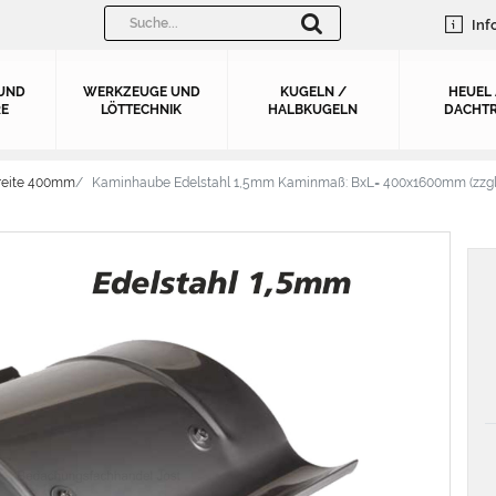
Inf
UND
WERKZEUGE UND
KUGELN /
HEUEL
E
LÖTTECHNIK
HALBKUGELN
DACHTR
reite 400mm
Kaminhaube Edelstahl 1,5mm Kaminmaß: BxL= 400x1600mm (zzgl