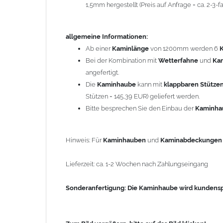
1,5mm hergestellt (Preis auf Anfrage = ca. 2-3
Sonderanfertigung: Die Kaminhaube wird kundenspezi
allgemeine Informationen:
Zum Bild vergößern, bitte auf das Bild klicken!
Ab einer
Kaminlänge
von 1200mm werden 6
Bei der Kombination mit
Wetterfahne
und
Ka
angefertigt.
Die
Kaminhaube
kann mit
klappbaren Stütze
Stützen = 145,39 EUR) geliefert werden.
Bitte besprechen Sie den Einbau der
Kaminh
Hinweis: Für
Kaminhauben
und
Kaminabdeckunge
Lieferzeit: ca. 1-2 Wochen nach Zahlungseingang
Sonderanfertigung: Die Kaminhaube wird kundenspe