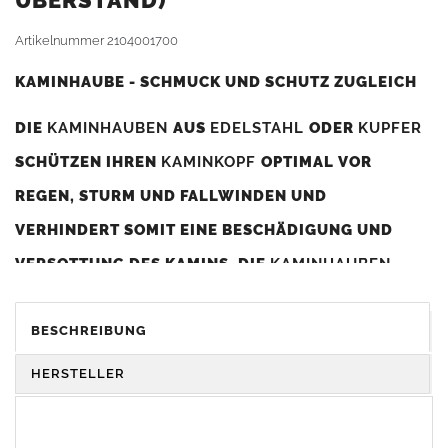
BERSTAND)
Artikelnummer
2104001700
KAMINHAUBE - SCHMUCK UND SCHUTZ ZUGLEICH
DIE
KAMINHAUBEN
AUS
EDELSTAHL
ODER
KUPFER
SCHÜTZEN IHREN
KAMINKOPF
OPTIMAL VOR
REGEN, STURM UND FALLWINDEN UND
VERHINDERT SOMIT EINE BESCHÄDIGUNG UND
VERSOTTUNG DES KAMINS. DIE
KAMINHAUBEN
VERBESSERN DIE ZUGLEISTUNG DES
KAMINS
UND
DIENEN GLEICHZEITIG ALS GESTALTERISCHES
BESCHREIBUNG
ELEMENT ZUR VERSCHÖNERUNG DES BAUWERKS.
HERSTELLER
Was sollten Sie beim Kauf beachten?