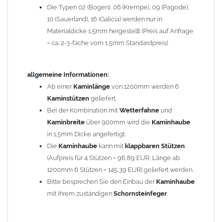
Die Typen 02 (Bogen), 06 (Krempe), 09 (Pagode),
Zum Bild vergößern, bitte auf das Bild klicken!
10 (Sauerland), 16 (Galicia) werden nur in
Materialdicke 1,5mm hergestellt (Preis auf Anfrage
= ca. 2-3-fache vom 1,5mm Standardpreis)
allgemeine Informationen:
Ab einer
Kaminlänge
von 1200mm werden 6
Kaminstützen
geliefert.
Bei der Kombination mit
Wetterfahne
und
Kaminbreite
über 900mm wird die
Kaminhaube
in 1,5mm Dicke angefertigt.
Die
Kaminhaube
kann mit
klappbaren Stützen
(Aufpreis für 4 Stützen = 96,89 EUR, Länge ab
1200mm 6 Stützen = 145,39 EUR) geliefert werden.
Bitte besprechen Sie den Einbau der
Kaminhaube
mit Ihrem zuständigen
Schornsteinfeger
.