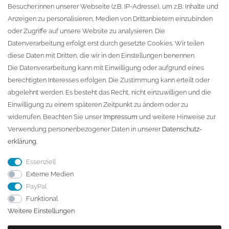
Besucher:innen unserer Webseite (z.B. IP-Adresse), um z.B. Inhalte und
KONTAKT
Anzeigen zu personalisieren, Medien von Drittanbietern einzubinden
oder Zugriffe auf unsere Website zu analysieren. Die
Fa. Steffen Jost
Datenverarbeitung erfolgt erst durch gesetzte Cookies. Wir teilen
Söbrigener Weg 50
diese Daten mit Dritten, die wir in den Einstellungen benennen.
D-01796 Pirna
Die Datenverarbeitung kann mit Einwilligung oder aufgrund eines
berechtigten Interesses erfolgen. Die Zustimmung kann erteilt oder
abgelehnt werden. Es besteht das Recht, nicht einzuwilligen und die
Telefon:
+49 (0)3501 507295
Einwilligung zu einem späteren Zeitpunkt zu ändern oder zu
info@dach-teufel.de
widerrufen. Beachten Sie unser
Impressum
und weitere Hinweise zur
Verwendung personenbezogener Daten in unserer
Daten­schutz­
erklärung
.
Essenziell
Externe Medien
PayPal
Funktional
Weitere Einstellungen