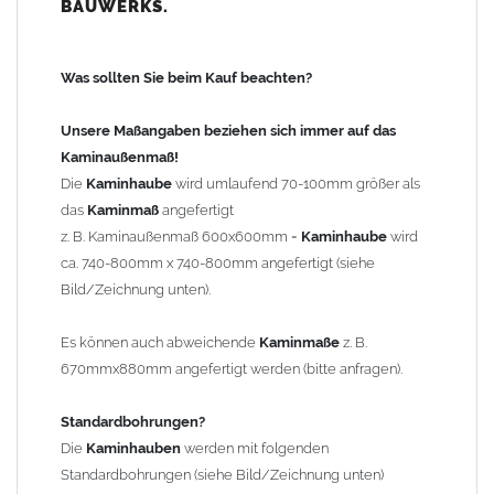
BAUWERKS.
100mm
bis 1000mm Kaminbreite: Abstand vom Kaminrand ca.
120mm
Was sollten Sie beim Kauf beachten?
ab 1000mm Kaminbreite: Abstand vom Kaminrand ca.
140mm
Unsere Maßangaben beziehen sich immer auf das
Andere Bohrmaße sind auf Anfrage möglich (Aufpreis
Kaminaußenmaß!
Sonderbohrung 55,99 EUR).
Die
Kaminhaube
wird umlaufend 70-100mm größer als
das
Kaminmaß
angefertigt
z. B. Kaminaußenmaß 600x600mm =
Kaminhaube
wird
Befestigung/Stützen
ca. 740-800mm x 740-800mm angefertigt (siehe
Die
Kaminhaube
wird inkl.
Edelstahl
Befestigungsmaterial
Bild/Zeichnung unten).
geliefert. Die Standardflachstützen sind aus
Edelstahl
(40x4mm)
und haben eine Höhe von 17cm. Die Höhe der Kaminhaube
Es können auch abweichende
Kaminmaße
z. B.
beträgt ca. 25cm bis 30cm. Die
Kaminhaube
kann mit längeren
670mmx880mm angefertigt werden (bitte anfragen).
Stützen bis Höhe 450mm geliefert werden (Aufpreis 42,89 EUR).
Standardbohrungen?
Kaminkopfabdeckung
Die
Kaminhauben
werden mit folgenden
Die
Kaminhaube
wird
ohne
Kaminkopfabdeckung
geliefert.
Standardbohrungen (siehe Bild/Zeichnung unten)
Kaminkopfabdeckungen
finden Sie unter "
Kaminabdeckung
".