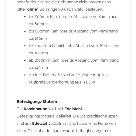
angefertigt. Sollten die Bohrungen nicht passen dann
bitte
"ohne"
Bohrungen (Auswahlfeld) bestellen.
Typ
bis 500mm Kaminbreite: Abstand vom Kaminrand
Es stehen insgesamt 20 verschiedene Typen zur Auswahl. Bitte
ca. 80mm
im
Auswahlfeld
angeben.
bis 800mm Kaminbreite: Abstand vom Kaminrand
Standardhauben siehe Auswahlfeld
: 01 Haus,
03 Welle
ca. 100mm
(unser Topseller)
, 04 Plafond 1, 05 Meidinger, 11 Solid, 12
bis 1000mm Kaminbreite: Abstand vom Kaminrand
Laube, 13 Schwalbe, 14 Sattel Welle, 15 Welle 90° gedreht,
ca. 120mm
17 Dach, 18 Plafond 2, 19 S-Line, 20 Pult
ab 1000mm Kaminbreite: Abstand vom Kaminrand
Typ 07 (Welle hoch) und 08 (Doppel Welle) haben einen
ca. 140mm
Aufpreis von 20% (bitte anfragen - Bestellung nicht über
Andere Bohrmaße sind auf Anfrage möglich
Shop möglich).
(Aufpreis Sonderbohrung 55,99 EUR).
Die Typen 02 (Bogen), 06 (Krempe), 09 (Pagode), 10
(Sauerland), 16 (Galicia) werden nur in Materialdicke
1,5mm hergestellt (Preis auf Anfrage = ca. 2-3-fache vom
Befestigung/Stützen
1,5mm Standardpreis)
Die
Kaminhaube
wird inkl.
Edelstahl
Befestigungsmaterial geliefert. Die Standardflachstützen
sind aus
Edelstahl
(40x4mm) und haben eine Höhe von
allgemeine Informationen:
17cm. Die Höhe der Kaminhaube beträgt ca. 25cm bis
Ab einer
Kaminlänge
von 1200mm werden 6