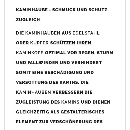
Unsere Maßangaben beziehen sich immer auf das
KAMINHAUBE - SCHMUCK UND SCHUTZ
Kaminaußenmaß!
ZUGLEICH
Die
Kaminhaube
wird umlaufend 70-100mm größer als das
Kaminmaß
angefertigt
DIE
KAMINHAUBEN
AUS
EDELSTAHL
z. B. Kaminaußenmaß 600x600mm =
Kaminhaube
wird ca. 740-
ODER
KUPFER
SCHÜTZEN IHREN
800mm x 740-800mm angefertigt (siehe Bild/Zeichnung unten).
KAMINKOPF
OPTIMAL VOR REGEN, STURM
Es können auch abweichende
Kaminmaße
z. B. 670mmx880mm
UND FALLWINDEN UND VERHINDERT
angefertigt werden (bitte anfragen).
SOMIT EINE BESCHÄDIGUNG UND
Standardbohrungen?
VERSOTTUNG DES KAMINS. DIE
Die
Kaminhauben
werden mit folgenden Standardbohrungen
KAMINHAUBEN
VERBESSERN DIE
(siehe Bild/Zeichnung unten) angefertigt. Sollten die Bohrungen
nicht passen dann bitte
"ohne"
Bohrungen (Auswahlfeld)
ZUGLEISTUNG DES
KAMINS
UND DIENEN
bestellen.
GLEICHZEITIG ALS GESTALTERISCHES
bis 500mm Kaminbreite: Abstand vom Kaminrand ca.
80mm
ELEMENT ZUR VERSCHÖNERUNG DES
bis 800mm Kaminbreite: Abstand vom Kaminrand ca.