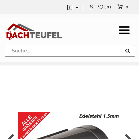
0
( 0 )
Dachrinne und Fallrohre
Werkzeuge und Löttechnik
Kugeln / Halbkugeln
Heuel Alu Dachtritte
Heuel Alu Schneefang
Kaminabdeckung