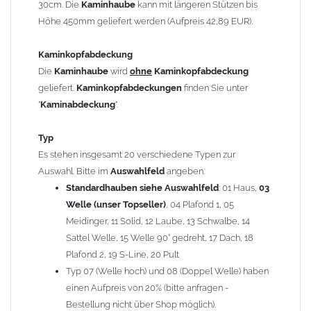
30cm. Die
Kaminhaube
kann mit längeren Stützen bis
Kaminstützen
geliefert.
Höhe 450mm geliefert werden (Aufpreis 42,89 EUR).
Bei der Kombination mit
Wetterfahne
und
Kaminbreite
über 900mm wird die
Kaminhaube
in 1,5mm Dicke
Kaminkopfabdeckung
angefertigt.
Die
Kaminhaube
wird
ohne
Kaminkopfabdeckung
Die
Kaminhaube
kann mit
klappbaren Stützen
(Aufpreis
geliefert.
Kaminkopfabdeckungen
finden Sie unter
für 4 Stützen = 96,89 EUR, Länge ab 1200mm 6 Stützen =
"
Kaminabdeckung
".
145,39 EUR) geliefert werden.
Bitte besprechen Sie den Einbau der
Kaminhaube
mit
Typ
Ihrem zuständigen
Schornsteinfeger
.
Es stehen insgesamt 20 verschiedene Typen zur
Auswahl. Bitte im
Auswahlfeld
angeben.
Hinweis: Für
Standardhauben siehe Auswahlfeld
Kaminhauben
und
Kaminabdeckungen
: 01 Haus,
können wir
03
leider
keine
Nachnahme anbieten!
Welle (unser Topseller)
, 04 Plafond 1, 05
Meidinger, 11 Solid, 12 Laube, 13 Schwalbe, 14
Lieferzeit: ca. 1-2 Wochen nach Zahlungseingang
Sattel Welle, 15 Welle 90° gedreht, 17 Dach, 18
Plafond 2, 19 S-Line, 20 Pult
Sonderanfertigung: Die Kaminhaube wird kundenspezifisch
Typ 07 (Welle hoch) und 08 (Doppel Welle) haben
angefertigt - keine Rücknahme möglich!
einen Aufpreis von 20% (bitte anfragen -
Bestellung nicht über Shop möglich).