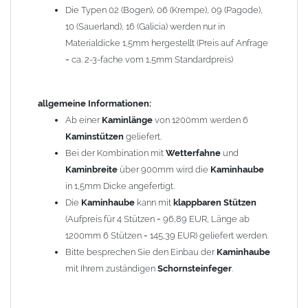
Die Typen 02 (Bogen), 06 (Krempe), 09 (Pagode),
Zum Bild vergößern, bitte auf das Bild klicken!
10 (Sauerland), 16 (Galicia) werden nur in
Materialdicke 1,5mm hergestellt (Preis auf Anfrage
= ca. 2-3-fache vom 1,5mm Standardpreis)
allgemeine Informationen:
Ab einer
Kaminlänge
von 1200mm werden 6
Kaminstützen
geliefert.
Bei der Kombination mit
Wetterfahne
und
Kaminbreite
über 900mm wird die
Kaminhaube
in 1,5mm Dicke angefertigt.
Die
Kaminhaube
kann mit
klappbaren Stützen
(Aufpreis für 4 Stützen = 96,89 EUR, Länge ab
1200mm 6 Stützen = 145,39 EUR) geliefert werden.
Bitte besprechen Sie den Einbau der
Kaminhaube
mit Ihrem zuständigen
Schornsteinfeger
.