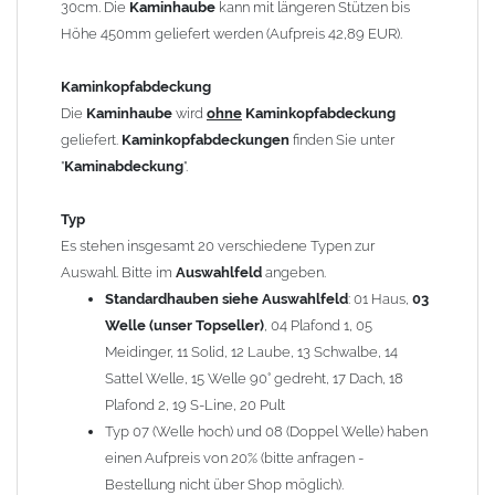
30cm. Die
Kaminhaube
kann mit längeren Stützen bis
Kaminstützen
geliefert.
Höhe 450mm geliefert werden (Aufpreis 42,89 EUR).
Bei der Kombination mit
Wetterfahne
und
Kaminbreite
über 900mm wird die
Kaminhaube
in 1,5mm Dicke
Kaminkopfabdeckung
angefertigt.
Die
Kaminhaube
wird
ohne
Kaminkopfabdeckung
Die
Kaminhaube
kann mit
klappbaren Stützen
(Aufpreis
geliefert.
Kaminkopfabdeckungen
finden Sie unter
für 4 Stützen = 96,89 EUR, Länge ab 1200mm 6 Stützen =
"
Kaminabdeckung
".
145,39 EUR) geliefert werden.
Bitte besprechen Sie den Einbau der
Kaminhaube
mit
Typ
Ihrem zuständigen
Schornsteinfeger
.
Es stehen insgesamt 20 verschiedene Typen zur
Auswahl. Bitte im
Auswahlfeld
angeben.
Hinweis: Für
Standardhauben siehe Auswahlfeld
Kaminhauben
und
Kaminabdeckungen
: 01 Haus,
können wir
03
leider
keine
Nachnahme anbieten!
Welle (unser Topseller)
, 04 Plafond 1, 05
Meidinger, 11 Solid, 12 Laube, 13 Schwalbe, 14
Lieferzeit: ca. 1-2 Wochen nach Zahlungseingang
Sattel Welle, 15 Welle 90° gedreht, 17 Dach, 18
Plafond 2, 19 S-Line, 20 Pult
Sonderanfertigung: Die Kaminhaube wird kundenspezifisch
Typ 07 (Welle hoch) und 08 (Doppel Welle) haben
angefertigt - keine Rücknahme möglich!
einen Aufpreis von 20% (bitte anfragen -
Bestellung nicht über Shop möglich).