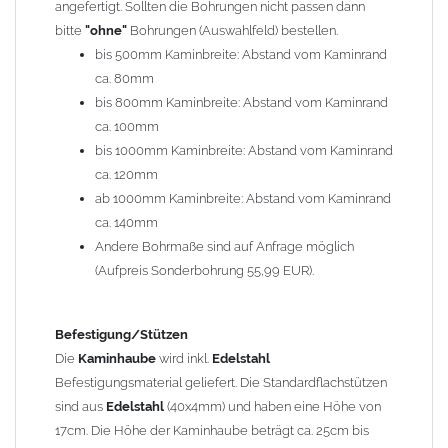
angefertigt. Sollten die Bohrungen nicht passen dann
bitte
"ohne"
Bohrungen (Auswahlfeld) bestellen.
Typ
bis 500mm Kaminbreite: Abstand vom Kaminrand
Es stehen insgesamt 20 verschiedene Typen zur Auswahl. Bitte
ca. 80mm
im
Auswahlfeld
angeben.
bis 800mm Kaminbreite: Abstand vom Kaminrand
Standardhauben siehe Auswahlfeld
: 01 Haus,
03 Welle
ca. 100mm
(unser Topseller)
, 04 Plafond 1, 05 Meidinger, 11 Solid, 12
bis 1000mm Kaminbreite: Abstand vom Kaminrand
Laube, 13 Schwalbe, 14 Sattel Welle, 15 Welle 90° gedreht,
ca. 120mm
17 Dach, 18 Plafond 2, 19 S-Line, 20 Pult
ab 1000mm Kaminbreite: Abstand vom Kaminrand
Typ 07 (Welle hoch) und 08 (Doppel Welle) haben einen
ca. 140mm
Aufpreis von 20% (bitte anfragen - Bestellung nicht über
Andere Bohrmaße sind auf Anfrage möglich
Shop möglich).
(Aufpreis Sonderbohrung 55,99 EUR).
Die Typen 02 (Bogen), 06 (Krempe), 09 (Pagode), 10
(Sauerland), 16 (Galicia) werden nur in Materialdicke
1,5mm hergestellt (Preis auf Anfrage = ca. 2-3-fache vom
Befestigung/Stützen
1,5mm Standardpreis)
Die
Kaminhaube
wird inkl.
Edelstahl
Befestigungsmaterial geliefert. Die Standardflachstützen
sind aus
Edelstahl
(40x4mm) und haben eine Höhe von
allgemeine Informationen:
17cm. Die Höhe der Kaminhaube beträgt ca. 25cm bis
Ab einer
Kaminlänge
von 1200mm werden 6