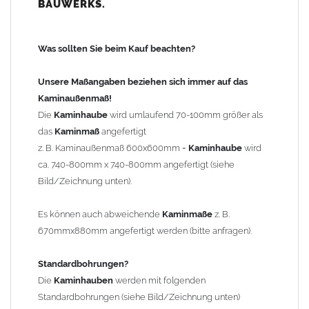
BAUWERKS.
100mm
bis 1000mm Kaminbreite: Abstand vom Kaminrand ca.
120mm
Was sollten Sie beim Kauf beachten?
ab 1000mm Kaminbreite: Abstand vom Kaminrand ca.
140mm
Unsere Maßangaben beziehen sich immer auf das
Andere Bohrmaße sind auf Anfrage möglich (Aufpreis
Kaminaußenmaß!
Sonderbohrung 55,99 EUR).
Die
Kaminhaube
wird umlaufend 70-100mm größer als
das
Kaminmaß
angefertigt
z. B. Kaminaußenmaß 600x600mm =
Kaminhaube
wird
Befestigung/Stützen
ca. 740-800mm x 740-800mm angefertigt (siehe
Die
Kaminhaube
wird inkl.
Edelstahl
Befestigungsmaterial
Bild/Zeichnung unten).
geliefert. Die Standardflachstützen sind aus
Edelstahl
(40x4mm)
und haben eine Höhe von 17cm. Die Höhe der Kaminhaube
Es können auch abweichende
Kaminmaße
z. B.
beträgt ca. 25cm bis 30cm. Die
Kaminhaube
kann mit längeren
670mmx880mm angefertigt werden (bitte anfragen).
Stützen bis Höhe 450mm geliefert werden (Aufpreis 42,89 EUR).
Standardbohrungen?
Kaminkopfabdeckung
Die
Kaminhauben
werden mit folgenden
Die
Kaminhaube
wird
ohne
Kaminkopfabdeckung
geliefert.
Standardbohrungen (siehe Bild/Zeichnung unten)
Kaminkopfabdeckungen
finden Sie unter "
Kaminabdeckung
".