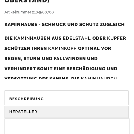
BERSTAND)
Artikelnummer
2104500700
KAMINHAUBE - SCHMUCK UND SCHUTZ ZUGLEICH
DIE
KAMINHAUBEN
AUS
EDELSTAHL
ODER
KUPFER
SCHÜTZEN IHREN
KAMINKOPF
OPTIMAL VOR
REGEN, STURM UND FALLWINDEN UND
VERHINDERT SOMIT EINE BESCHÄDIGUNG UND
VERSOTTUNG DES KAMINS. DIE
KAMINHAUBEN
VERBESSERN DIE ZUGLEISTUNG DES
KAMINS
UND
DIENEN GLEICHZEITIG ALS GESTALTERISCHES
BESCHREIBUNG
ELEMENT ZUR VERSCHÖNERUNG DES BAUWERKS.
HERSTELLER
Was sollten Sie beim Kauf beachten?