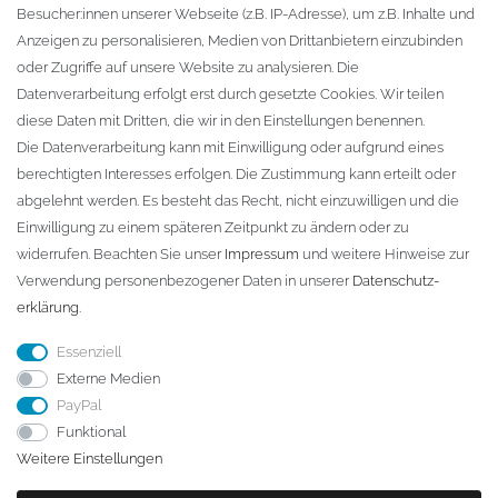
Besucher:innen unserer Webseite (z.B. IP-Adresse), um z.B. Inhalte und
KONTAKT
Anzeigen zu personalisieren, Medien von Drittanbietern einzubinden
oder Zugriffe auf unsere Website zu analysieren. Die
Fa. Steffen Jost
Datenverarbeitung erfolgt erst durch gesetzte Cookies. Wir teilen
Söbrigener Weg 50
diese Daten mit Dritten, die wir in den Einstellungen benennen.
D-01796 Pirna
Die Datenverarbeitung kann mit Einwilligung oder aufgrund eines
berechtigten Interesses erfolgen. Die Zustimmung kann erteilt oder
abgelehnt werden. Es besteht das Recht, nicht einzuwilligen und die
Telefon:
+49 (0)3501 507295
Einwilligung zu einem späteren Zeitpunkt zu ändern oder zu
info@dach-teufel.de
widerrufen. Beachten Sie unser
Impressum
und weitere Hinweise zur
Verwendung personenbezogener Daten in unserer
Daten­schutz­
erklärung
.
Essenziell
Externe Medien
PayPal
Funktional
Weitere Einstellungen