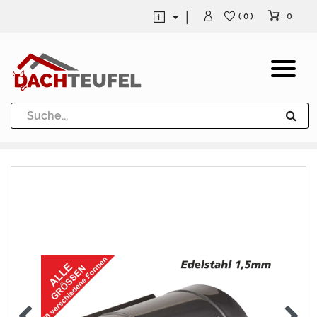
0
( 0 )
Dachrinne und Fallrohre
Werkzeuge und Löttechnik
Kugeln / Halbkugeln
Heuel Alu Dachtritte
Heuel Alu Schneefang
Kaminabdeckung