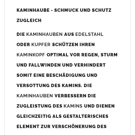
Unsere Maßangaben beziehen sich immer auf das
KAMINHAUBE - SCHMUCK UND SCHUTZ
Kaminaußenmaß!
ZUGLEICH
Die
Kaminhaube
wird umlaufend 70-100mm größer als das
Kaminmaß
angefertigt
DIE
KAMINHAUBEN
AUS
EDELSTAHL
z. B. Kaminaußenmaß 600x600mm =
Kaminhaube
wird ca. 740-
ODER
KUPFER
SCHÜTZEN IHREN
800mm x 740-800mm angefertigt (siehe Bild/Zeichnung unten).
KAMINKOPF
OPTIMAL VOR REGEN, STURM
Es können auch abweichende
Kaminmaße
z. B. 670mmx880mm
UND FALLWINDEN UND VERHINDERT
angefertigt werden (bitte anfragen).
SOMIT EINE BESCHÄDIGUNG UND
Standardbohrungen?
VERSOTTUNG DES KAMINS. DIE
Die
Kaminhauben
werden mit folgenden Standardbohrungen
KAMINHAUBEN
VERBESSERN DIE
(siehe Bild/Zeichnung unten) angefertigt. Sollten die Bohrungen
nicht passen dann bitte
"ohne"
Bohrungen (Auswahlfeld)
ZUGLEISTUNG DES
KAMINS
UND DIENEN
bestellen.
GLEICHZEITIG ALS GESTALTERISCHES
bis 500mm Kaminbreite: Abstand vom Kaminrand ca.
80mm
ELEMENT ZUR VERSCHÖNERUNG DES
bis 800mm Kaminbreite: Abstand vom Kaminrand ca.