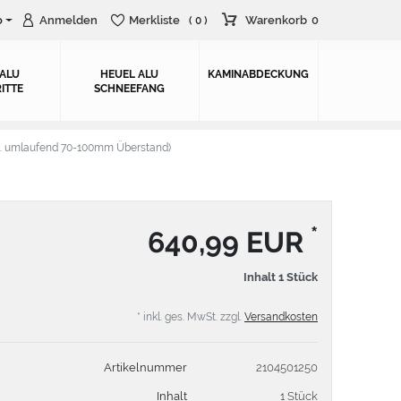
o
Anmelden
Merkliste
Warenkorb
0
( 0 )
 ALU
HEUEL ALU
KAMINABDECKUNG
ITTE
SCHNEEFANG
. umlaufend 70-100mm Überstand)
*
640,99 EUR
Inhalt
1
Stück
* inkl. ges. MwSt. zzgl.
Versandkosten
Artikelnummer
2104501250
Inhalt
1 Stück