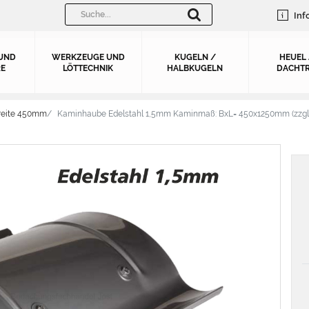
Inf
UND
WERKZEUGE UND
KUGELN /
HEUEL
E
LÖTTECHNIK
HALBKUGELN
DACHTR
reite 450mm
Kaminhaube Edelstahl 1,5mm Kaminmaß: BxL= 450x1250mm (zzgl