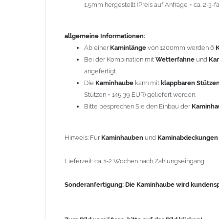
1,5mm hergestellt (Preis auf Anfrage = ca. 2-3
Sonderanfertigung: Die Kaminhaube wird kundenspezi
allgemeine Informationen:
Zum Bild vergößern, bitte auf das Bild klicken!
Ab einer
Kaminlänge
von 1200mm werden 6
Bei der Kombination mit
Wetterfahne
und
Ka
angefertigt.
Die
Kaminhaube
kann mit
klappbaren Stütze
Stützen = 145,39 EUR) geliefert werden.
Bitte besprechen Sie den Einbau der
Kaminh
Hinweis: Für
Kaminhauben
und
Kaminabdeckunge
Lieferzeit: ca. 1-2 Wochen nach Zahlungseingang
Sonderanfertigung: Die Kaminhaube wird kundenspe