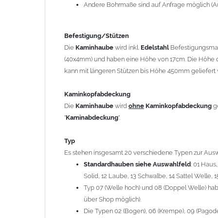
12 Laube, 13 Schwalbe, 14 Sattel Welle, 15 Welle 
Andere Bohrmaße sind auf Anfrage möglich (A
Typ 07 (Welle hoch) und 08 (Doppel Welle) haben
über Shop möglich).
Befestigung/Stützen
Die Typen 02 (Bogen), 06 (Krempe), 09 (Pagode), 
Die
Kaminhaube
wird inkl.
Edelstahl
Befestigungsmate
hergestellt (Preis auf Anfrage = ca. 2-3-fache v
(40x4mm) und haben eine Höhe von 17cm. Die Höhe d
kann mit längeren Stützen bis Höhe 450mm geliefert 
allgemeine Informationen:
Ab einer
Kaminlänge
von 1200mm werden 6
Ka
Kaminkopfabdeckung
Bei der Kombination mit
Wetterfahne
und
Kamin
Die
Kaminhaube
wird
ohne
Kaminkopfabdeckung
g
angefertigt.
"
Kaminabdeckung
".
Die
Kaminhaube
kann mit
klappbaren Stützen
(
= 145,39 EUR) geliefert werden.
Typ
Bitte besprechen Sie den Einbau der
Kaminhau
Es stehen insgesamt 20 verschiedene Typen zur Ausw
Standardhauben siehe Auswahlfeld
: 01 Haus
Solid, 12 Laube, 13 Schwalbe, 14 Sattel Welle, 1
Hinweis: Für
Kaminhauben
und
Kaminabdeckungen
kö
Typ 07 (Welle hoch) und 08 (Doppel Welle) habe
über Shop möglich).
Lieferzeit: ca. 1-2 Wochen nach Zahlungseingang
Die Typen 02 (Bogen), 06 (Krempe), 09 (Pagode),