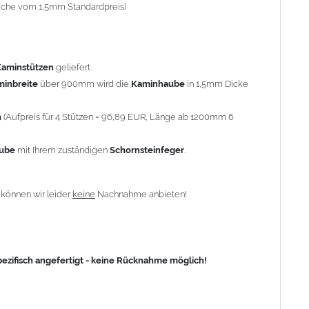
-fache vom 1,5mm Standardpreis)
fisch angefertigt - keine Rücknahme möglich!
Kaminstützen
geliefert.
minbreite
über 900mm wird die
Kaminhaube
in 1,5mm Dicke
n
(Aufpreis für 4 Stützen = 96,89 EUR, Länge ab 1200mm 6
aube
mit Ihrem zuständigen
Schornsteinfeger
.
n
können wir leider
keine
Nachnahme anbieten!
zifisch angefertigt - keine Rücknahme möglich!