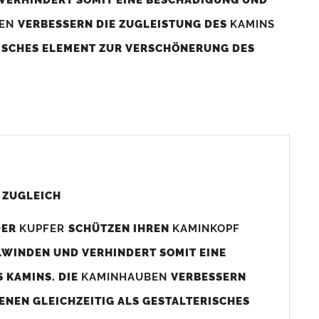
BEN
VERBESSERN DIE ZUGLEISTUNG DES
KAMINS
RISCHES ELEMENT ZUR VERSCHÖNERUNG DES
aminaußenmaß!
s das
Kaminmaß
angefertigt
d ca. 740-800mm x 740-800mm angefertigt (siehe
 ZUGLEICH
DER
KUPFER
SCHÜTZEN IHREN
KAMINKOPF
x880mm angefertigt werden (bitte anfragen).
LWINDEN UND VERHINDERT SOMIT EINE
 KAMINS. DIE
KAMINHAUBEN
VERBESSERN
gen (siehe Bild/Zeichnung unten) angefertigt. Sollten die
ENEN GLEICHZEITIG ALS GESTALTERISCHES
Auswahlfeld) bestellen.