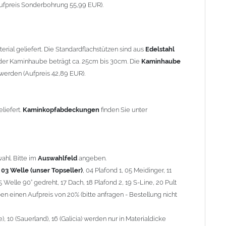
90° gedreht, 17 Dach, 18 Plafond 2, 19 S-Line, 20 Pult
ufpreis Sonderbohrung 55,99 EUR).
 einen Aufpreis von 20% (bitte anfragen - Bestellung nicht
10 (Sauerland), 16 (Galicia) werden nur in Materialdicke 1,5mm
rial geliefert. Die Standardflachstützen sind aus
Edelstahl
om 1,5mm Standardpreis)
er Kaminhaube beträgt ca. 25cm bis 30cm. Die
Kaminhaube
werden (Aufpreis 42,89 EUR).
minstützen
geliefert.
breite
über 900mm wird die
Kaminhaube
in 1,5mm Dicke
eliefert.
Kaminkopfabdeckungen
finden Sie unter
Aufpreis für 4 Stützen = 96,89 EUR, Länge ab 1200mm 6 Stützen
be
mit Ihrem zuständigen
Schornsteinfeger
.
ahl. Bitte im
Auswahlfeld
angeben.
,
03 Welle (unser Topseller)
, 04 Plafond 1, 05 Meidinger, 11
5 Welle 90° gedreht, 17 Dach, 18 Plafond 2, 19 S-Line, 20 Pult
nnen wir leider
keine
Nachnahme anbieten!
n einen Aufpreis von 20% (bitte anfragen - Bestellung nicht
 10 (Sauerland), 16 (Galicia) werden nur in Materialdicke