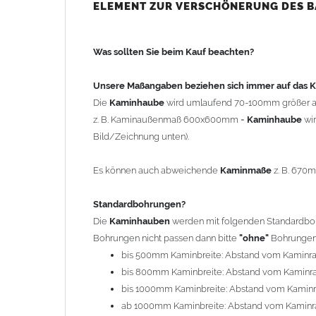
bis 500mm Kaminbreite: Abstand vom Kaminra
ELEMENT ZUR VERSCHÖNERUNG DES 
bis 800mm Kaminbreite: Abstand vom Kaminra
bis 1000mm Kaminbreite: Abstand vom Kaminr
Was sollten Sie beim Kauf beachten?
ab 1000mm Kaminbreite: Abstand vom Kaminra
Andere Bohrmaße sind auf Anfrage möglich (Auf
Unsere Maßangaben beziehen sich immer auf das
Die
Kaminhaube
wird umlaufend 70-100mm größer a
Befestigung/Stützen
z. B. Kaminaußenmaß 600x600mm =
Kaminhaube
wi
Die
Kaminhaube
wird inkl.
Edelstahl
Befestigungsmateri
Bild/Zeichnung unten).
(40x4mm) und haben eine Höhe von 17cm. Die Höhe de
kann mit längeren Stützen bis Höhe 450mm geliefert w
Es können auch abweichende
Kaminmaße
z. B. 670
Kaminkopfabdeckung
Standardbohrungen?
Die
Kaminhaube
wird
ohne
Kaminkopfabdeckung
geli
Die
Kaminhauben
werden mit folgenden Standardbohr
"
Kaminabdeckung
".
Bohrungen nicht passen dann bitte
"ohne"
Bohrungen 
bis 500mm Kaminbreite: Abstand vom Kaminr
Typ
bis 800mm Kaminbreite: Abstand vom Kaminr
Es stehen insgesamt 20 verschiedene Typen zur Auswah
bis 1000mm Kaminbreite: Abstand vom Kamin
Standardhauben siehe Auswahlfeld
: 01 Haus,
03
ab 1000mm Kaminbreite: Abstand vom Kaminr