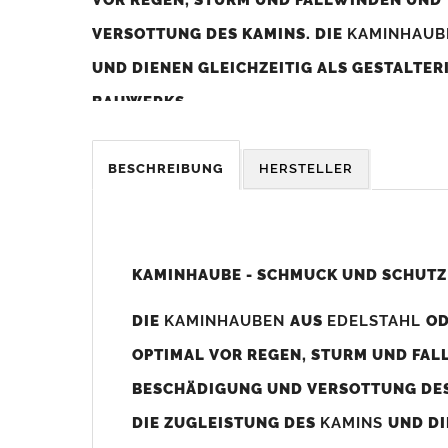
VERSOTTUNG DES KAMINS. DIE
KAMINHAU
UND DIENEN GLEICHZEITIG ALS GESTALTE
BAUWERKS.
Was sollten Sie beim Kauf beachten?
BESCHREIBUNG
HERSTELLER
Unsere Maßangaben beziehen sich immer auf das K
Die
Kaminhaube
wird umlaufend 70-100mm größer al
z. B. Kaminaußenmaß 600x600mm =
Kaminhaube
wir
KAMINHAUBE - SCHMUCK UND SCHUTZ
Bild/Zeichnung unten).
DIE
KAMINHAUBEN
AUS
EDELSTAHL
O
Es können auch abweichende
Kaminmaße
z. B. 670mm
OPTIMAL VOR REGEN, STURM UND FAL
Standardbohrungen?
BESCHÄDIGUNG UND VERSOTTUNG DES
Die
Kaminhauben
werden mit folgenden Standardbohrun
DIE ZUGLEISTUNG DES
KAMINS
UND DI
Bohrungen nicht passen dann bitte
"ohne"
Bohrungen (