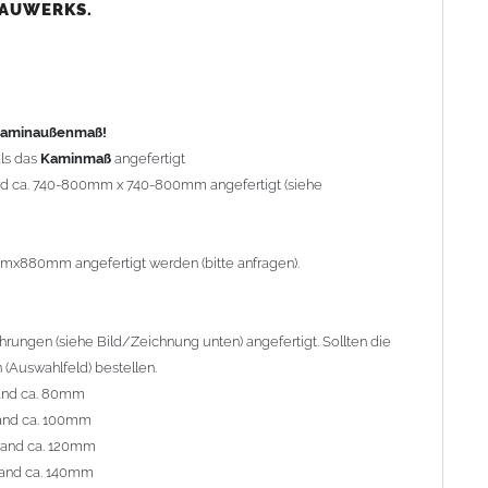
nd ca. 80mm
BAUWERKS.
nd ca. 100mm
and ca. 120mm
nd ca. 140mm
preis Sonderbohrung 55,99 EUR).
 Kaminaußenmaß!
ls das
Kaminmaß
angefertigt
rd ca. 740-800mm x 740-800mm angefertigt (siehe
al geliefert. Die Standardflachstützen sind aus
Edelstahl
r Kaminhaube beträgt ca. 25cm bis 30cm. Die
Kaminhaube
erden (Aufpreis 42,89 EUR).
mmx880mm angefertigt werden (bitte anfragen).
efert.
Kaminkopfabdeckungen
finden Sie unter
ungen (siehe Bild/Zeichnung unten) angefertigt. Sollten die
(Auswahlfeld) bestellen.
and ca. 80mm
and ca. 100mm
l. Bitte im
Auswahlfeld
angeben.
rand ca. 120mm
 Welle (unser Topseller)
, 04 Plafond 1, 05 Meidinger, 11 Solid,
and ca. 140mm