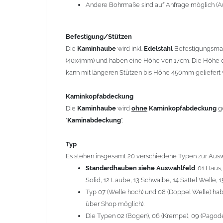
12 Laube, 13 Schwalbe, 14 Sattel Welle, 15 Welle 
Andere Bohrmaße sind auf Anfrage möglich (A
Typ 07 (Welle hoch) und 08 (Doppel Welle) haben
über Shop möglich).
Befestigung/Stützen
Die Typen 02 (Bogen), 06 (Krempe), 09 (Pagode), 
Die
Kaminhaube
wird inkl.
Edelstahl
Befestigungsmate
hergestellt (Preis auf Anfrage = ca. 2-3-fache v
(40x4mm) und haben eine Höhe von 17cm. Die Höhe d
kann mit längeren Stützen bis Höhe 450mm geliefert 
allgemeine Informationen:
Ab einer
Kaminlänge
von 1200mm werden 6
Ka
Kaminkopfabdeckung
Bei der Kombination mit
Wetterfahne
und
Kamin
Die
Kaminhaube
wird
ohne
Kaminkopfabdeckung
g
angefertigt.
"
Kaminabdeckung
".
Die
Kaminhaube
kann mit
klappbaren Stützen
(
= 145,39 EUR) geliefert werden.
Typ
Bitte besprechen Sie den Einbau der
Kaminhau
Es stehen insgesamt 20 verschiedene Typen zur Ausw
Standardhauben siehe Auswahlfeld
: 01 Haus
Solid, 12 Laube, 13 Schwalbe, 14 Sattel Welle, 1
Hinweis: Für
Kaminhauben
und
Kaminabdeckungen
kö
Typ 07 (Welle hoch) und 08 (Doppel Welle) habe
über Shop möglich).
Lieferzeit: ca. 1-2 Wochen nach Zahlungseingang
Die Typen 02 (Bogen), 06 (Krempe), 09 (Pagode),