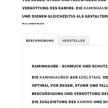
VERSOTTUNG DES KAMINS. DIE
KAMINHAU
UND DIENEN GLEICHZEITIG ALS GESTALTE
BAUWERKS.
Was sollten Sie beim Kauf beachten?
BESCHREIBUNG
HERSTELLER
Unsere Maßangaben beziehen sich immer auf das K
Die
Kaminhaube
wird umlaufend 70-100mm größer al
z. B. Kaminaußenmaß 600x600mm =
Kaminhaube
wir
KAMINHAUBE - SCHMUCK UND SCHUTZ
Bild/Zeichnung unten).
DIE
KAMINHAUBEN
AUS
EDELSTAHL
O
Es können auch abweichende
Kaminmaße
z. B. 670mm
OPTIMAL VOR REGEN, STURM UND FAL
Standardbohrungen?
BESCHÄDIGUNG UND VERSOTTUNG DES
Die
Kaminhauben
werden mit folgenden Standardbohrun
DIE ZUGLEISTUNG DES
KAMINS
UND DI
Bohrungen nicht passen dann bitte
"ohne"
Bohrungen (