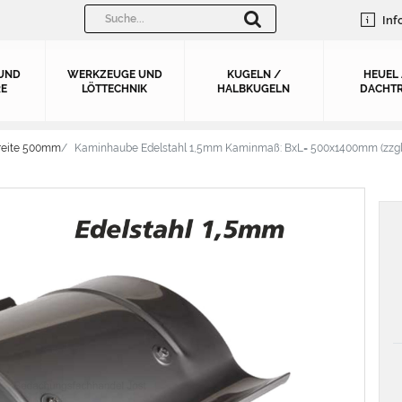
Inf
UND
WERKZEUGE UND
KUGELN /
HEUEL
E
LÖTTECHNIK
HALBKUGELN
DACHTR
reite 500mm
Kaminhaube Edelstahl 1,5mm Kaminmaß: BxL= 500x1400mm (zzgl