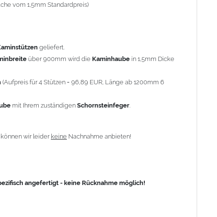
-fache vom 1,5mm Standardpreis)
fisch angefertigt - keine Rücknahme möglich!
Kaminstützen
geliefert.
minbreite
über 900mm wird die
Kaminhaube
in 1,5mm Dicke
n
(Aufpreis für 4 Stützen = 96,89 EUR, Länge ab 1200mm 6
aube
mit Ihrem zuständigen
Schornsteinfeger
.
n
können wir leider
keine
Nachnahme anbieten!
zifisch angefertigt - keine Rücknahme möglich!