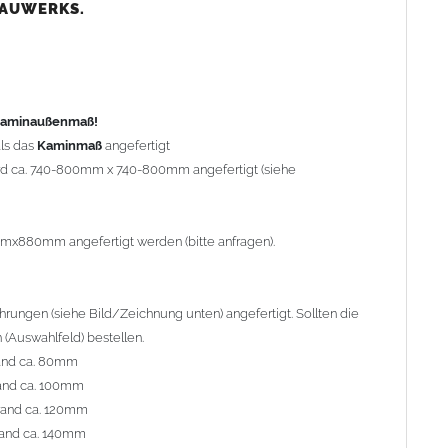
nd ca. 80mm
BAUWERKS.
nd ca. 100mm
and ca. 120mm
nd ca. 140mm
preis Sonderbohrung 55,99 EUR).
 Kaminaußenmaß!
ls das
Kaminmaß
angefertigt
rd ca. 740-800mm x 740-800mm angefertigt (siehe
al geliefert. Die Standardflachstützen sind aus
Edelstahl
r Kaminhaube beträgt ca. 25cm bis 30cm. Die
Kaminhaube
erden (Aufpreis 42,89 EUR).
mmx880mm angefertigt werden (bitte anfragen).
efert.
Kaminkopfabdeckungen
finden Sie unter
ungen (siehe Bild/Zeichnung unten) angefertigt. Sollten die
(Auswahlfeld) bestellen.
and ca. 80mm
and ca. 100mm
l. Bitte im
Auswahlfeld
angeben.
rand ca. 120mm
 Welle (unser Topseller)
, 04 Plafond 1, 05 Meidinger, 11 Solid,
and ca. 140mm