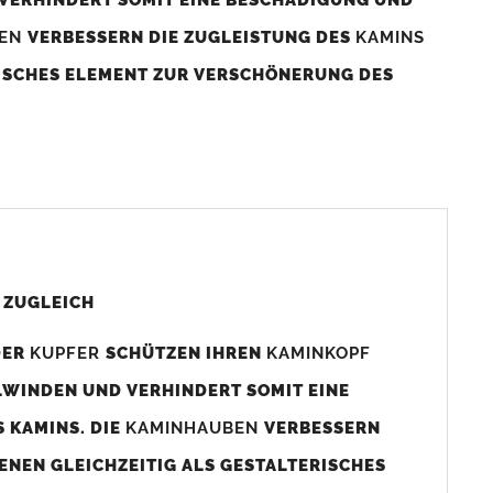
BEN
VERBESSERN DIE ZUGLEISTUNG DES
KAMINS
RISCHES ELEMENT ZUR VERSCHÖNERUNG DES
aminaußenmaß!
s das
Kaminmaß
angefertigt
d ca. 740-800mm x 740-800mm angefertigt (siehe
 ZUGLEICH
DER
KUPFER
SCHÜTZEN IHREN
KAMINKOPF
x880mm angefertigt werden (bitte anfragen).
LWINDEN UND VERHINDERT SOMIT EINE
 KAMINS. DIE
KAMINHAUBEN
VERBESSERN
gen (siehe Bild/Zeichnung unten) angefertigt. Sollten die
ENEN GLEICHZEITIG ALS GESTALTERISCHES
Auswahlfeld) bestellen.