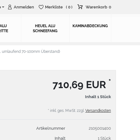
o
Anmelden
Merkliste
Warenkorb
0
( 0 )
 ALU
HEUEL ALU
KAMINABDECKUNG
ITTE
SCHNEEFANG
. umlaufend 70-100mm Überstand)
*
710,69 EUR
Inhalt
1
Stück
* inkl. ges. MwSt. zzgl.
Versandkosten
Artikelnummer
2105001400
Inhalt
1 Stück