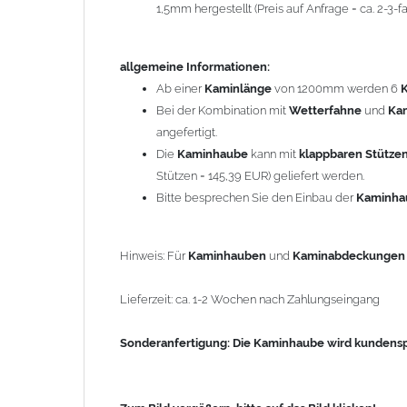
1,5mm hergestellt (Preis auf Anfrage = ca. 2-3
Sonderanfertigung: Die Kaminhaube wird kundenspezi
allgemeine Informationen:
Zum Bild vergößern, bitte auf das Bild klicken!
Ab einer
Kaminlänge
von 1200mm werden 6
Bei der Kombination mit
Wetterfahne
und
Ka
angefertigt.
Die
Kaminhaube
kann mit
klappbaren Stütze
Stützen = 145,39 EUR) geliefert werden.
Bitte besprechen Sie den Einbau der
Kaminh
Hinweis: Für
Kaminhauben
und
Kaminabdeckunge
Lieferzeit: ca. 1-2 Wochen nach Zahlungseingang
Sonderanfertigung: Die Kaminhaube wird kundenspe