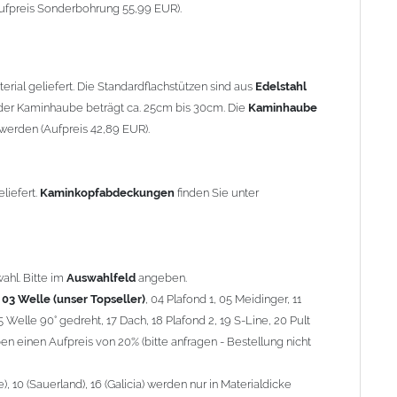
90° gedreht, 17 Dach, 18 Plafond 2, 19 S-Line, 20 Pult
ufpreis Sonderbohrung 55,99 EUR).
 einen Aufpreis von 20% (bitte anfragen - Bestellung nicht
10 (Sauerland), 16 (Galicia) werden nur in Materialdicke 1,5mm
rial geliefert. Die Standardflachstützen sind aus
Edelstahl
om 1,5mm Standardpreis)
er Kaminhaube beträgt ca. 25cm bis 30cm. Die
Kaminhaube
werden (Aufpreis 42,89 EUR).
minstützen
geliefert.
breite
über 900mm wird die
Kaminhaube
in 1,5mm Dicke
eliefert.
Kaminkopfabdeckungen
finden Sie unter
Aufpreis für 4 Stützen = 96,89 EUR, Länge ab 1200mm 6 Stützen
be
mit Ihrem zuständigen
Schornsteinfeger
.
ahl. Bitte im
Auswahlfeld
angeben.
,
03 Welle (unser Topseller)
, 04 Plafond 1, 05 Meidinger, 11
5 Welle 90° gedreht, 17 Dach, 18 Plafond 2, 19 S-Line, 20 Pult
nnen wir leider
keine
Nachnahme anbieten!
n einen Aufpreis von 20% (bitte anfragen - Bestellung nicht
 10 (Sauerland), 16 (Galicia) werden nur in Materialdicke