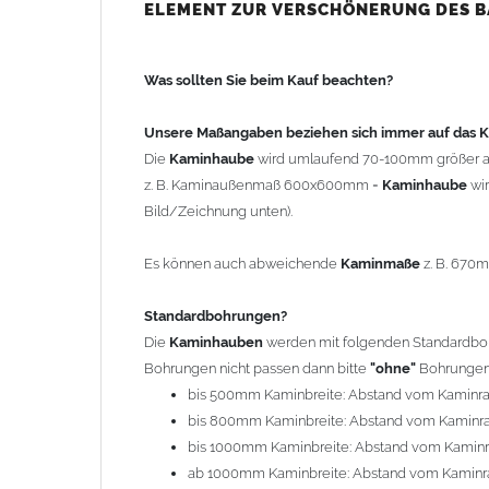
bis 500mm Kaminbreite: Abstand vom Kaminra
ELEMENT ZUR VERSCHÖNERUNG DES 
bis 800mm Kaminbreite: Abstand vom Kaminra
bis 1000mm Kaminbreite: Abstand vom Kaminr
Was sollten Sie beim Kauf beachten?
ab 1000mm Kaminbreite: Abstand vom Kaminra
Andere Bohrmaße sind auf Anfrage möglich (Auf
Unsere Maßangaben beziehen sich immer auf das
Die
Kaminhaube
wird umlaufend 70-100mm größer a
Befestigung/Stützen
z. B. Kaminaußenmaß 600x600mm =
Kaminhaube
wi
Die
Kaminhaube
wird inkl.
Edelstahl
Befestigungsmateri
Bild/Zeichnung unten).
(40x4mm) und haben eine Höhe von 17cm. Die Höhe de
kann mit längeren Stützen bis Höhe 450mm geliefert w
Es können auch abweichende
Kaminmaße
z. B. 670
Kaminkopfabdeckung
Standardbohrungen?
Die
Kaminhaube
wird
ohne
Kaminkopfabdeckung
geli
Die
Kaminhauben
werden mit folgenden Standardbohr
"
Kaminabdeckung
".
Bohrungen nicht passen dann bitte
"ohne"
Bohrungen 
bis 500mm Kaminbreite: Abstand vom Kaminr
Typ
bis 800mm Kaminbreite: Abstand vom Kaminr
Es stehen insgesamt 20 verschiedene Typen zur Auswah
bis 1000mm Kaminbreite: Abstand vom Kamin
Standardhauben siehe Auswahlfeld
: 01 Haus,
03
ab 1000mm Kaminbreite: Abstand vom Kaminr