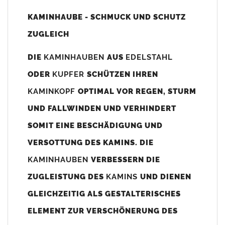
Unsere Maßangaben beziehen sich immer auf das
KAMINHAUBE - SCHMUCK UND SCHUTZ
Kaminaußenmaß!
ZUGLEICH
Die
Kaminhaube
wird umlaufend 70-100mm größer als das
Kaminmaß
angefertigt
DIE
KAMINHAUBEN
AUS
EDELSTAHL
z. B. Kaminaußenmaß 600x600mm =
Kaminhaube
wird ca. 740-
ODER
KUPFER
SCHÜTZEN IHREN
800mm x 740-800mm angefertigt (siehe Bild/Zeichnung unten).
KAMINKOPF
OPTIMAL VOR REGEN, STURM
Es können auch abweichende
Kaminmaße
z. B. 670mmx880mm
UND FALLWINDEN UND VERHINDERT
angefertigt werden (bitte anfragen).
SOMIT EINE BESCHÄDIGUNG UND
Standardbohrungen?
VERSOTTUNG DES KAMINS. DIE
Die
Kaminhauben
werden mit folgenden Standardbohrungen
KAMINHAUBEN
VERBESSERN DIE
(siehe Bild/Zeichnung unten) angefertigt. Sollten die Bohrungen
nicht passen dann bitte
"ohne"
Bohrungen (Auswahlfeld)
ZUGLEISTUNG DES
KAMINS
UND DIENEN
bestellen.
GLEICHZEITIG ALS GESTALTERISCHES
bis 500mm Kaminbreite: Abstand vom Kaminrand ca.
80mm
ELEMENT ZUR VERSCHÖNERUNG DES
bis 800mm Kaminbreite: Abstand vom Kaminrand ca.