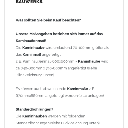
BAUWERKS.
100mm
bis 1000mm Kaminbreite: Abstand vom Kaminrand ca.
120mm
Was sollten Sie beim Kauf beachten?
ab 1000mm Kaminbreite: Abstand vom Kaminrand ca.
140mm
Unsere Maßangaben beziehen sich immer auf das
Andere Bohrmaße sind auf Anfrage möglich (Aufpreis
Kaminaußenmaß!
Sonderbohrung 55,99 EUR).
Die
Kaminhaube
wird umlaufend 70-100mm größer als
das
Kaminmaß
angefertigt
z. B. Kaminaußenmaß 600x600mm =
Kaminhaube
wird
Befestigung/Stützen
ca. 740-800mm x 740-800mm angefertigt (siehe
Die
Kaminhaube
wird inkl.
Edelstahl
Befestigungsmaterial
Bild/Zeichnung unten).
geliefert. Die Standardflachstützen sind aus
Edelstahl
(40x4mm)
und haben eine Höhe von 17cm. Die Höhe der Kaminhaube
Es können auch abweichende
Kaminmaße
z. B.
beträgt ca. 25cm bis 30cm. Die
Kaminhaube
kann mit längeren
670mmx880mm angefertigt werden (bitte anfragen).
Stützen bis Höhe 450mm geliefert werden (Aufpreis 42,89 EUR).
Standardbohrungen?
Kaminkopfabdeckung
Die
Kaminhauben
werden mit folgenden
Die
Kaminhaube
wird
ohne
Kaminkopfabdeckung
geliefert.
Standardbohrungen (siehe Bild/Zeichnung unten)
Kaminkopfabdeckungen
finden Sie unter "
Kaminabdeckung
".