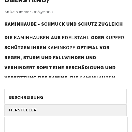
BERSTAND)
Artikelnummer
2106501000
KAMINHAUBE - SCHMUCK UND SCHUTZ ZUGLEICH
DIE
KAMINHAUBEN
AUS
EDELSTAHL
ODER
KUPFER
SCHÜTZEN IHREN
KAMINKOPF
OPTIMAL VOR
REGEN, STURM UND FALLWINDEN UND
VERHINDERT SOMIT EINE BESCHÄDIGUNG UND
VERSOTTUNG DES KAMINS. DIE
KAMINHAUBEN
VERBESSERN DIE ZUGLEISTUNG DES
KAMINS
UND
DIENEN GLEICHZEITIG ALS GESTALTERISCHES
BESCHREIBUNG
ELEMENT ZUR VERSCHÖNERUNG DES BAUWERKS.
HERSTELLER
Was sollten Sie beim Kauf beachten?