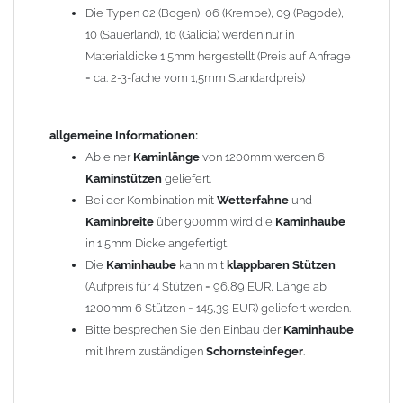
Die Typen 02 (Bogen), 06 (Krempe), 09 (Pagode),
Zum Bild vergößern, bitte auf das Bild klicken!
10 (Sauerland), 16 (Galicia) werden nur in
Materialdicke 1,5mm hergestellt (Preis auf Anfrage
= ca. 2-3-fache vom 1,5mm Standardpreis)
allgemeine Informationen:
Ab einer
Kaminlänge
von 1200mm werden 6
Kaminstützen
geliefert.
Bei der Kombination mit
Wetterfahne
und
Kaminbreite
über 900mm wird die
Kaminhaube
in 1,5mm Dicke angefertigt.
Die
Kaminhaube
kann mit
klappbaren Stützen
(Aufpreis für 4 Stützen = 96,89 EUR, Länge ab
1200mm 6 Stützen = 145,39 EUR) geliefert werden.
Bitte besprechen Sie den Einbau der
Kaminhaube
mit Ihrem zuständigen
Schornsteinfeger
.