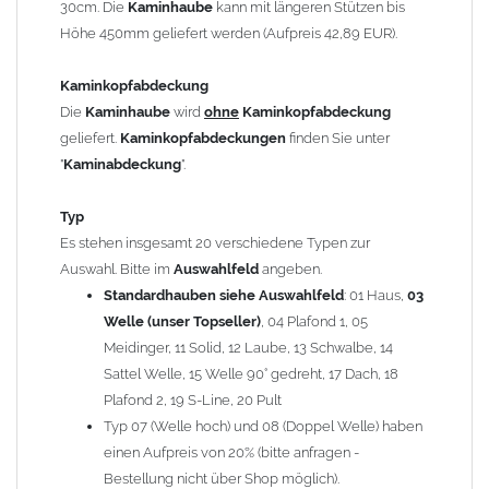
30cm. Die
Kaminhaube
kann mit längeren Stützen bis
Kaminstützen
geliefert.
Höhe 450mm geliefert werden (Aufpreis 42,89 EUR).
Bei der Kombination mit
Wetterfahne
und
Kaminbreite
über 900mm wird die
Kaminhaube
in 1,5mm Dicke
Kaminkopfabdeckung
angefertigt.
Die
Kaminhaube
wird
ohne
Kaminkopfabdeckung
Die
Kaminhaube
kann mit
klappbaren Stützen
(Aufpreis
geliefert.
Kaminkopfabdeckungen
finden Sie unter
für 4 Stützen = 96,89 EUR, Länge ab 1200mm 6 Stützen =
"
Kaminabdeckung
".
145,39 EUR) geliefert werden.
Bitte besprechen Sie den Einbau der
Kaminhaube
mit
Typ
Ihrem zuständigen
Schornsteinfeger
.
Es stehen insgesamt 20 verschiedene Typen zur
Auswahl. Bitte im
Auswahlfeld
angeben.
Hinweis: Für
Standardhauben siehe Auswahlfeld
Kaminhauben
und
Kaminabdeckungen
: 01 Haus,
können wir
03
leider
keine
Nachnahme anbieten!
Welle (unser Topseller)
, 04 Plafond 1, 05
Meidinger, 11 Solid, 12 Laube, 13 Schwalbe, 14
Lieferzeit: ca. 1-2 Wochen nach Zahlungseingang
Sattel Welle, 15 Welle 90° gedreht, 17 Dach, 18
Plafond 2, 19 S-Line, 20 Pult
Sonderanfertigung: Die Kaminhaube wird kundenspezifisch
Typ 07 (Welle hoch) und 08 (Doppel Welle) haben
angefertigt - keine Rücknahme möglich!
einen Aufpreis von 20% (bitte anfragen -
Bestellung nicht über Shop möglich).