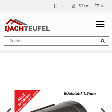
0
( 0 )
Dachrinne und Fallrohre
Werkzeuge und Löttechnik
Kugeln / Halbkugeln
Heuel Alu Dachtritte
Heuel Alu Schneefang
Kaminabdeckung