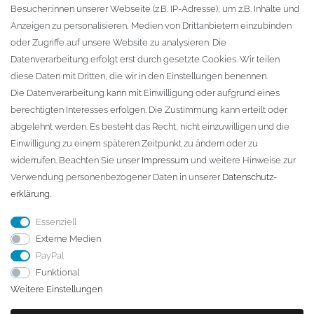
Besucher:innen unserer Webseite (z.B. IP-Adresse), um z.B. Inhalte und
KONTAKT
Anzeigen zu personalisieren, Medien von Drittanbietern einzubinden
oder Zugriffe auf unsere Website zu analysieren. Die
Fa. Steffen Jost
Datenverarbeitung erfolgt erst durch gesetzte Cookies. Wir teilen
Söbrigener Weg 50
diese Daten mit Dritten, die wir in den Einstellungen benennen.
D-01796 Pirna
Die Datenverarbeitung kann mit Einwilligung oder aufgrund eines
berechtigten Interesses erfolgen. Die Zustimmung kann erteilt oder
abgelehnt werden. Es besteht das Recht, nicht einzuwilligen und die
Telefon:
+49 (0)3501 507295
Einwilligung zu einem späteren Zeitpunkt zu ändern oder zu
info@dach-teufel.de
widerrufen. Beachten Sie unser
Impressum
und weitere Hinweise zur
Verwendung personenbezogener Daten in unserer
Daten­schutz­
erklärung
.
Essenziell
Externe Medien
PayPal
Funktional
Weitere Einstellungen