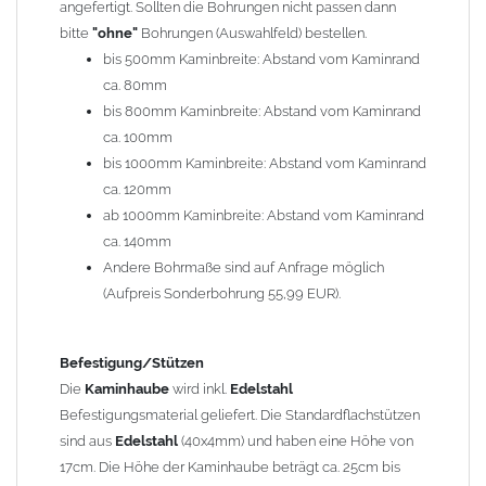
angefertigt. Sollten die Bohrungen nicht passen dann
bitte
"ohne"
Bohrungen (Auswahlfeld) bestellen.
Typ
bis 500mm Kaminbreite: Abstand vom Kaminrand
Es stehen insgesamt 20 verschiedene Typen zur Auswahl. Bitte
ca. 80mm
im
Auswahlfeld
angeben.
bis 800mm Kaminbreite: Abstand vom Kaminrand
Standardhauben siehe Auswahlfeld
: 01 Haus,
03 Welle
ca. 100mm
(unser Topseller)
, 04 Plafond 1, 05 Meidinger, 11 Solid, 12
bis 1000mm Kaminbreite: Abstand vom Kaminrand
Laube, 13 Schwalbe, 14 Sattel Welle, 15 Welle 90° gedreht,
ca. 120mm
17 Dach, 18 Plafond 2, 19 S-Line, 20 Pult
ab 1000mm Kaminbreite: Abstand vom Kaminrand
Typ 07 (Welle hoch) und 08 (Doppel Welle) haben einen
ca. 140mm
Aufpreis von 20% (bitte anfragen - Bestellung nicht über
Andere Bohrmaße sind auf Anfrage möglich
Shop möglich).
(Aufpreis Sonderbohrung 55,99 EUR).
Die Typen 02 (Bogen), 06 (Krempe), 09 (Pagode), 10
(Sauerland), 16 (Galicia) werden nur in Materialdicke
1,5mm hergestellt (Preis auf Anfrage = ca. 2-3-fache vom
Befestigung/Stützen
1,5mm Standardpreis)
Die
Kaminhaube
wird inkl.
Edelstahl
Befestigungsmaterial geliefert. Die Standardflachstützen
sind aus
Edelstahl
(40x4mm) und haben eine Höhe von
allgemeine Informationen:
17cm. Die Höhe der Kaminhaube beträgt ca. 25cm bis
Ab einer
Kaminlänge
von 1200mm werden 6