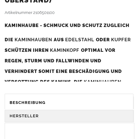
BERSTAND)
Artikelnummer
2106501100
KAMINHAUBE - SCHMUCK UND SCHUTZ ZUGLEICH
DIE
KAMINHAUBEN
AUS
EDELSTAHL
ODER
KUPFER
SCHÜTZEN IHREN
KAMINKOPF
OPTIMAL VOR
REGEN, STURM UND FALLWINDEN UND
VERHINDERT SOMIT EINE BESCHÄDIGUNG UND
VERSOTTUNG DES KAMINS. DIE
KAMINHAUBEN
VERBESSERN DIE ZUGLEISTUNG DES
KAMINS
UND
DIENEN GLEICHZEITIG ALS GESTALTERISCHES
BESCHREIBUNG
ELEMENT ZUR VERSCHÖNERUNG DES BAUWERKS.
HERSTELLER
Was sollten Sie beim Kauf beachten?