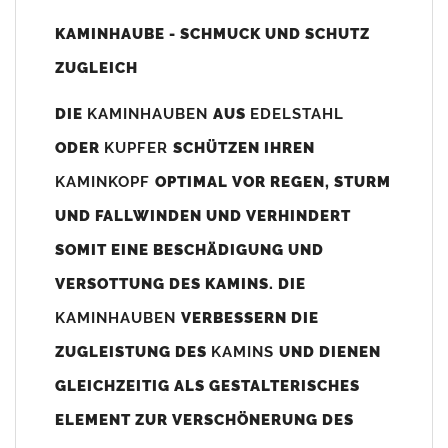
Unsere Maßangaben beziehen sich immer auf das
KAMINHAUBE - SCHMUCK UND SCHUTZ
Kaminaußenmaß!
ZUGLEICH
Die
Kaminhaube
wird umlaufend 70-100mm größer als das
Kaminmaß
angefertigt
DIE
KAMINHAUBEN
AUS
EDELSTAHL
z. B. Kaminaußenmaß 600x600mm =
Kaminhaube
wird ca. 740-
ODER
KUPFER
SCHÜTZEN IHREN
800mm x 740-800mm angefertigt (siehe Bild/Zeichnung unten).
KAMINKOPF
OPTIMAL VOR REGEN, STURM
Es können auch abweichende
Kaminmaße
z. B. 670mmx880mm
UND FALLWINDEN UND VERHINDERT
angefertigt werden (bitte anfragen).
SOMIT EINE BESCHÄDIGUNG UND
Standardbohrungen?
VERSOTTUNG DES KAMINS. DIE
Die
Kaminhauben
werden mit folgenden Standardbohrungen
KAMINHAUBEN
VERBESSERN DIE
(siehe Bild/Zeichnung unten) angefertigt. Sollten die Bohrungen
nicht passen dann bitte
"ohne"
Bohrungen (Auswahlfeld)
ZUGLEISTUNG DES
KAMINS
UND DIENEN
bestellen.
GLEICHZEITIG ALS GESTALTERISCHES
bis 500mm Kaminbreite: Abstand vom Kaminrand ca.
80mm
ELEMENT ZUR VERSCHÖNERUNG DES
bis 800mm Kaminbreite: Abstand vom Kaminrand ca.