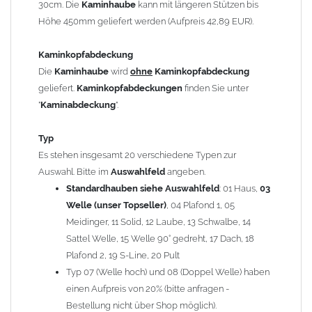
30cm. Die
Kaminhaube
kann mit längeren Stützen bis
Kaminstützen
geliefert.
Höhe 450mm geliefert werden (Aufpreis 42,89 EUR).
Bei der Kombination mit
Wetterfahne
und
Kaminbreite
über 900mm wird die
Kaminhaube
in 1,5mm Dicke
Kaminkopfabdeckung
angefertigt.
Die
Kaminhaube
wird
ohne
Kaminkopfabdeckung
Die
Kaminhaube
kann mit
klappbaren Stützen
(Aufpreis
geliefert.
Kaminkopfabdeckungen
finden Sie unter
für 4 Stützen = 96,89 EUR, Länge ab 1200mm 6 Stützen =
"
Kaminabdeckung
".
145,39 EUR) geliefert werden.
Bitte besprechen Sie den Einbau der
Kaminhaube
mit
Typ
Ihrem zuständigen
Schornsteinfeger
.
Es stehen insgesamt 20 verschiedene Typen zur
Auswahl. Bitte im
Auswahlfeld
angeben.
Hinweis: Für
Standardhauben siehe Auswahlfeld
Kaminhauben
und
Kaminabdeckungen
: 01 Haus,
können wir
03
leider
keine
Nachnahme anbieten!
Welle (unser Topseller)
, 04 Plafond 1, 05
Meidinger, 11 Solid, 12 Laube, 13 Schwalbe, 14
Lieferzeit: ca. 1-2 Wochen nach Zahlungseingang
Sattel Welle, 15 Welle 90° gedreht, 17 Dach, 18
Plafond 2, 19 S-Line, 20 Pult
Sonderanfertigung: Die Kaminhaube wird kundenspezifisch
Typ 07 (Welle hoch) und 08 (Doppel Welle) haben
angefertigt - keine Rücknahme möglich!
einen Aufpreis von 20% (bitte anfragen -
Bestellung nicht über Shop möglich).