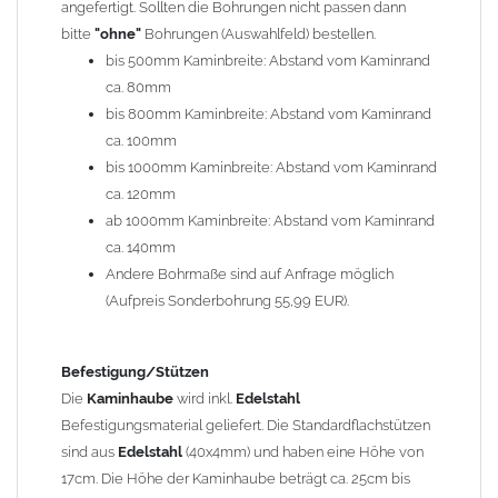
angefertigt. Sollten die Bohrungen nicht passen dann
bitte
"ohne"
Bohrungen (Auswahlfeld) bestellen.
Typ
bis 500mm Kaminbreite: Abstand vom Kaminrand
Es stehen insgesamt 20 verschiedene Typen zur Auswahl. Bitte
ca. 80mm
im
Auswahlfeld
angeben.
bis 800mm Kaminbreite: Abstand vom Kaminrand
Standardhauben siehe Auswahlfeld
: 01 Haus,
03 Welle
ca. 100mm
(unser Topseller)
, 04 Plafond 1, 05 Meidinger, 11 Solid, 12
bis 1000mm Kaminbreite: Abstand vom Kaminrand
Laube, 13 Schwalbe, 14 Sattel Welle, 15 Welle 90° gedreht,
ca. 120mm
17 Dach, 18 Plafond 2, 19 S-Line, 20 Pult
ab 1000mm Kaminbreite: Abstand vom Kaminrand
Typ 07 (Welle hoch) und 08 (Doppel Welle) haben einen
ca. 140mm
Aufpreis von 20% (bitte anfragen - Bestellung nicht über
Andere Bohrmaße sind auf Anfrage möglich
Shop möglich).
(Aufpreis Sonderbohrung 55,99 EUR).
Die Typen 02 (Bogen), 06 (Krempe), 09 (Pagode), 10
(Sauerland), 16 (Galicia) werden nur in Materialdicke
1,5mm hergestellt (Preis auf Anfrage = ca. 2-3-fache vom
Befestigung/Stützen
1,5mm Standardpreis)
Die
Kaminhaube
wird inkl.
Edelstahl
Befestigungsmaterial geliefert. Die Standardflachstützen
sind aus
Edelstahl
(40x4mm) und haben eine Höhe von
allgemeine Informationen:
17cm. Die Höhe der Kaminhaube beträgt ca. 25cm bis
Ab einer
Kaminlänge
von 1200mm werden 6