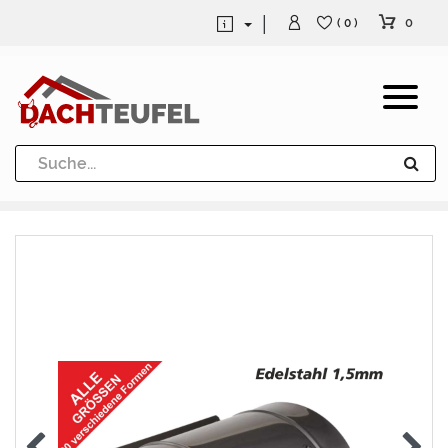
0
( 0 )
Dachrinne und Fallrohre
Werkzeuge und Löttechnik
Kugeln / Halbkugeln
Heuel Alu Dachtritte
Heuel Alu Schneefang
Kaminabdeckung