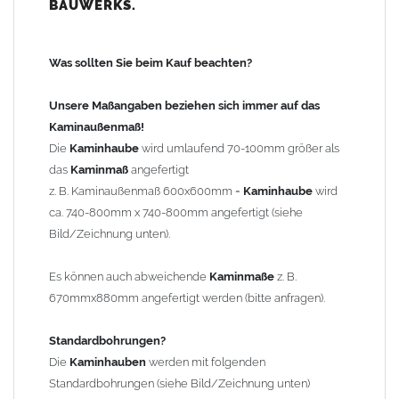
BAUWERKS.
100mm
bis 1000mm Kaminbreite: Abstand vom Kaminrand ca.
120mm
Was sollten Sie beim Kauf beachten?
ab 1000mm Kaminbreite: Abstand vom Kaminrand ca.
140mm
Unsere Maßangaben beziehen sich immer auf das
Andere Bohrmaße sind auf Anfrage möglich (Aufpreis
Kaminaußenmaß!
Sonderbohrung 55,99 EUR).
Die
Kaminhaube
wird umlaufend 70-100mm größer als
das
Kaminmaß
angefertigt
z. B. Kaminaußenmaß 600x600mm =
Kaminhaube
wird
Befestigung/Stützen
ca. 740-800mm x 740-800mm angefertigt (siehe
Die
Kaminhaube
wird inkl.
Edelstahl
Befestigungsmaterial
Bild/Zeichnung unten).
geliefert. Die Standardflachstützen sind aus
Edelstahl
(40x4mm)
und haben eine Höhe von 17cm. Die Höhe der Kaminhaube
Es können auch abweichende
Kaminmaße
z. B.
beträgt ca. 25cm bis 30cm. Die
Kaminhaube
kann mit längeren
670mmx880mm angefertigt werden (bitte anfragen).
Stützen bis Höhe 450mm geliefert werden (Aufpreis 42,89 EUR).
Standardbohrungen?
Kaminkopfabdeckung
Die
Kaminhauben
werden mit folgenden
Die
Kaminhaube
wird
ohne
Kaminkopfabdeckung
geliefert.
Standardbohrungen (siehe Bild/Zeichnung unten)
Kaminkopfabdeckungen
finden Sie unter "
Kaminabdeckung
".