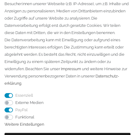
Besucher:innen unserer Webseite (z.B. IP-Adresse), um z.B. Inhalte und
KONTAKT
Anzeigen zu personalisieren, Medien von Drittanbietern einzubinden
oder Zugriffe auf unsere Website zu analysieren. Die
Fa. Steffen Jost
Datenverarbeitung erfolgt erst durch gesetzte Cookies. Wir teilen
Söbrigener Weg 50
diese Daten mit Dritten, die wir in den Einstellungen benennen.
D-01796 Pirna
Die Datenverarbeitung kann mit Einwilligung oder aufgrund eines
berechtigten Interesses erfolgen. Die Zustimmung kann erteilt oder
abgelehnt werden. Es besteht das Recht, nicht einzuwilligen und die
Telefon:
+49 (0)3501 507295
Einwilligung zu einem späteren Zeitpunkt zu ändern oder zu
info@dach-teufel.de
widerrufen. Beachten Sie unser
Impressum
und weitere Hinweise zur
Verwendung personenbezogener Daten in unserer
Daten­schutz­
erklärung
.
Essenziell
Externe Medien
PayPal
Funktional
Weitere Einstellungen