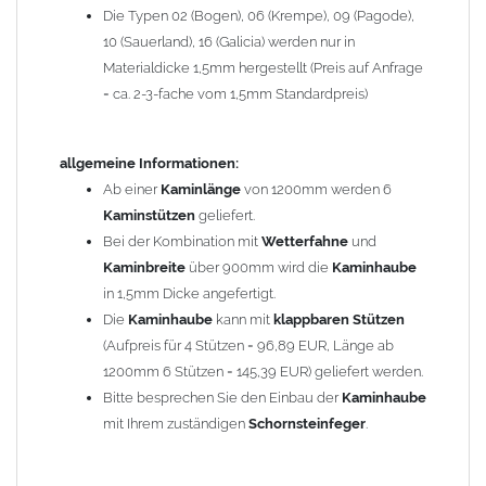
Die Typen 02 (Bogen), 06 (Krempe), 09 (Pagode),
Zum Bild vergößern, bitte auf das Bild klicken!
10 (Sauerland), 16 (Galicia) werden nur in
Materialdicke 1,5mm hergestellt (Preis auf Anfrage
= ca. 2-3-fache vom 1,5mm Standardpreis)
allgemeine Informationen:
Ab einer
Kaminlänge
von 1200mm werden 6
Kaminstützen
geliefert.
Bei der Kombination mit
Wetterfahne
und
Kaminbreite
über 900mm wird die
Kaminhaube
in 1,5mm Dicke angefertigt.
Die
Kaminhaube
kann mit
klappbaren Stützen
(Aufpreis für 4 Stützen = 96,89 EUR, Länge ab
1200mm 6 Stützen = 145,39 EUR) geliefert werden.
Bitte besprechen Sie den Einbau der
Kaminhaube
mit Ihrem zuständigen
Schornsteinfeger
.