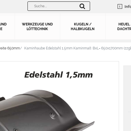
Inf
UND
WERKZEUGE UND
KUGELN /
HEUEL
E
LÖTTECHNIK
HALBKUGELN
DACHTR
reite 650mm
Kaminhaube Edelstahl 1,5mm Kaminmaß: BxL= 650x1700mm (zzgl