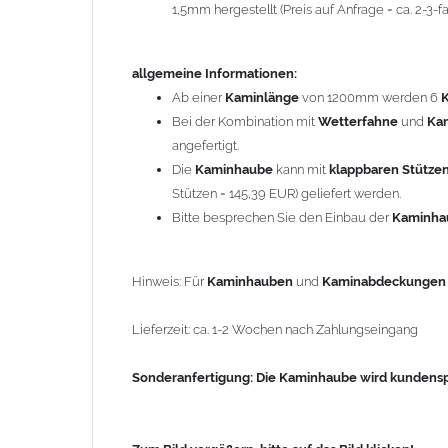
1,5mm hergestellt (Preis auf Anfrage = ca. 2-3
Sonderanfertigung: Die Kaminhaube wird kundenspezi
allgemeine Informationen:
Zum Bild vergößern, bitte auf das Bild klicken!
Ab einer
Kaminlänge
von 1200mm werden 6
Bei der Kombination mit
Wetterfahne
und
Ka
angefertigt.
Die
Kaminhaube
kann mit
klappbaren Stütze
Stützen = 145,39 EUR) geliefert werden.
Bitte besprechen Sie den Einbau der
Kaminh
Hinweis: Für
Kaminhauben
und
Kaminabdeckunge
Lieferzeit: ca. 1-2 Wochen nach Zahlungseingang
Sonderanfertigung: Die Kaminhaube wird kundenspe