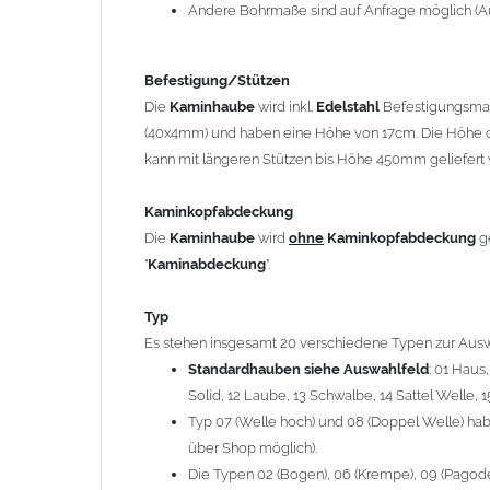
12 Laube, 13 Schwalbe, 14 Sattel Welle, 15 Welle 
Andere Bohrmaße sind auf Anfrage möglich (A
Typ 07 (Welle hoch) und 08 (Doppel Welle) haben
über Shop möglich).
Befestigung/Stützen
Die Typen 02 (Bogen), 06 (Krempe), 09 (Pagode), 
Die
Kaminhaube
wird inkl.
Edelstahl
Befestigungsmate
hergestellt (Preis auf Anfrage = ca. 2-3-fache v
(40x4mm) und haben eine Höhe von 17cm. Die Höhe d
kann mit längeren Stützen bis Höhe 450mm geliefert 
allgemeine Informationen:
Ab einer
Kaminlänge
von 1200mm werden 6
Ka
Kaminkopfabdeckung
Bei der Kombination mit
Wetterfahne
und
Kamin
Die
Kaminhaube
wird
ohne
Kaminkopfabdeckung
g
angefertigt.
"
Kaminabdeckung
".
Die
Kaminhaube
kann mit
klappbaren Stützen
(
= 145,39 EUR) geliefert werden.
Typ
Bitte besprechen Sie den Einbau der
Kaminhau
Es stehen insgesamt 20 verschiedene Typen zur Ausw
Standardhauben siehe Auswahlfeld
: 01 Haus
Solid, 12 Laube, 13 Schwalbe, 14 Sattel Welle, 1
Hinweis: Für
Kaminhauben
und
Kaminabdeckungen
kö
Typ 07 (Welle hoch) und 08 (Doppel Welle) habe
über Shop möglich).
Lieferzeit: ca. 1-2 Wochen nach Zahlungseingang
Die Typen 02 (Bogen), 06 (Krempe), 09 (Pagode),