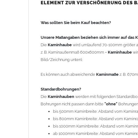
bis 500mm Kaminbreite: Abstand vom Kaminra
ELEMENT ZUR VERSCHÖNERUNG DES 
bis 800mm Kaminbreite: Abstand vom Kaminra
bis 1000mm Kaminbreite: Abstand vom Kaminr
Was sollten Sie beim Kauf beachten?
ab 1000mm Kaminbreite: Abstand vom Kaminra
Andere Bohrmaße sind auf Anfrage möglich (Auf
Unsere Maßangaben beziehen sich immer auf das
Die
Kaminhaube
wird umlaufend 70-100mm größer a
Befestigung/Stützen
z. B. Kaminaußenmaß 600x600mm =
Kaminhaube
wi
Die
Kaminhaube
wird inkl.
Edelstahl
Befestigungsmateri
Bild/Zeichnung unten).
(40x4mm) und haben eine Höhe von 17cm. Die Höhe de
kann mit längeren Stützen bis Höhe 450mm geliefert w
Es können auch abweichende
Kaminmaße
z. B. 670
Kaminkopfabdeckung
Standardbohrungen?
Die
Kaminhaube
wird
ohne
Kaminkopfabdeckung
geli
Die
Kaminhauben
werden mit folgenden Standardbohr
"
Kaminabdeckung
".
Bohrungen nicht passen dann bitte
"ohne"
Bohrungen 
bis 500mm Kaminbreite: Abstand vom Kaminr
Typ
bis 800mm Kaminbreite: Abstand vom Kaminr
Es stehen insgesamt 20 verschiedene Typen zur Auswah
bis 1000mm Kaminbreite: Abstand vom Kamin
Standardhauben siehe Auswahlfeld
: 01 Haus,
03
ab 1000mm Kaminbreite: Abstand vom Kaminr