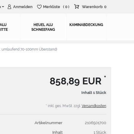
o
Anmelden
Merkliste
Warenkorb
0
( 0 )
 ALU
HEUEL ALU
KAMINABDECKUNG
ITTE
SCHNEEFANG
. umlaufend 70-100mm Überstand)
*
858,89 EUR
Inhalt
1
Stück
* inkl. ges. MwSt. zzgl.
Versandkosten
Artikelnummer
2106501700
Inhalt
1 Stück