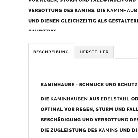
VERSOTTUNG DES KAMINS. DIE
KAMINHAU
UND DIENEN GLEICHZEITIG ALS GESTALTE
BAUWERKS.
Was sollten Sie beim Kauf beachten?
BESCHREIBUNG
HERSTELLER
Unsere Maßangaben beziehen sich immer auf das K
Die
Kaminhaube
wird umlaufend 70-100mm größer al
z. B. Kaminaußenmaß 600x600mm =
Kaminhaube
wir
KAMINHAUBE - SCHMUCK UND SCHUTZ
Bild/Zeichnung unten).
DIE
KAMINHAUBEN
AUS
EDELSTAHL
O
Es können auch abweichende
Kaminmaße
z. B. 670mm
OPTIMAL VOR REGEN, STURM UND FAL
Standardbohrungen?
BESCHÄDIGUNG UND VERSOTTUNG DES
Die
Kaminhauben
werden mit folgenden Standardbohrun
DIE ZUGLEISTUNG DES
KAMINS
UND DI
Bohrungen nicht passen dann bitte
"ohne"
Bohrungen (