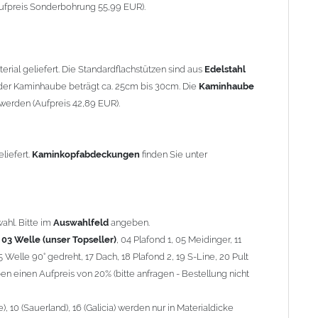
90° gedreht, 17 Dach, 18 Plafond 2, 19 S-Line, 20 Pult
ufpreis Sonderbohrung 55,99 EUR).
 einen Aufpreis von 20% (bitte anfragen - Bestellung nicht
10 (Sauerland), 16 (Galicia) werden nur in Materialdicke 1,5mm
rial geliefert. Die Standardflachstützen sind aus
Edelstahl
om 1,5mm Standardpreis)
er Kaminhaube beträgt ca. 25cm bis 30cm. Die
Kaminhaube
werden (Aufpreis 42,89 EUR).
minstützen
geliefert.
breite
über 900mm wird die
Kaminhaube
in 1,5mm Dicke
eliefert.
Kaminkopfabdeckungen
finden Sie unter
Aufpreis für 4 Stützen = 96,89 EUR, Länge ab 1200mm 6 Stützen
be
mit Ihrem zuständigen
Schornsteinfeger
.
ahl. Bitte im
Auswahlfeld
angeben.
,
03 Welle (unser Topseller)
, 04 Plafond 1, 05 Meidinger, 11
5 Welle 90° gedreht, 17 Dach, 18 Plafond 2, 19 S-Line, 20 Pult
nnen wir leider
keine
Nachnahme anbieten!
n einen Aufpreis von 20% (bitte anfragen - Bestellung nicht
 10 (Sauerland), 16 (Galicia) werden nur in Materialdicke