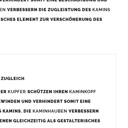
BEN
VERBESSERN DIE ZUGLEISTUNG DES
KAMINS
RISCHES ELEMENT ZUR VERSCHÖNERUNG DES
aminaußenmaß!
s das
Kaminmaß
angefertigt
d ca. 740-800mm x 740-800mm angefertigt (siehe
 ZUGLEICH
DER
KUPFER
SCHÜTZEN IHREN
KAMINKOPF
x880mm angefertigt werden (bitte anfragen).
LWINDEN UND VERHINDERT SOMIT EINE
 KAMINS. DIE
KAMINHAUBEN
VERBESSERN
gen (siehe Bild/Zeichnung unten) angefertigt. Sollten die
ENEN GLEICHZEITIG ALS GESTALTERISCHES
Auswahlfeld) bestellen.