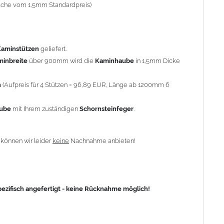
-fache vom 1,5mm Standardpreis)
fisch angefertigt - keine Rücknahme möglich!
Kaminstützen
geliefert.
minbreite
über 900mm wird die
Kaminhaube
in 1,5mm Dicke
n
(Aufpreis für 4 Stützen = 96,89 EUR, Länge ab 1200mm 6
aube
mit Ihrem zuständigen
Schornsteinfeger
.
n
können wir leider
keine
Nachnahme anbieten!
zifisch angefertigt - keine Rücknahme möglich!