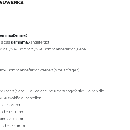
nd ca. 80mm
BAUWERKS.
nd ca. 100mm
and ca. 120mm
nd ca. 140mm
preis Sonderbohrung 55,99 EUR).
 Kaminaußenmaß!
ls das
Kaminmaß
angefertigt
rd ca. 740-800mm x 740-800mm angefertigt (siehe
al geliefert. Die Standardflachstützen sind aus
Edelstahl
r Kaminhaube beträgt ca. 25cm bis 30cm. Die
Kaminhaube
erden (Aufpreis 42,89 EUR).
mmx880mm angefertigt werden (bitte anfragen).
efert.
Kaminkopfabdeckungen
finden Sie unter
ungen (siehe Bild/Zeichnung unten) angefertigt. Sollten die
(Auswahlfeld) bestellen.
and ca. 80mm
and ca. 100mm
l. Bitte im
Auswahlfeld
angeben.
rand ca. 120mm
 Welle (unser Topseller)
, 04 Plafond 1, 05 Meidinger, 11 Solid,
and ca. 140mm