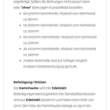
angefertigt. Sollten die Bohrungen nicht passen dann
bitte
"ohne"
Bohrungen (Auswahlfeld) bestellen.
Typ
bis 500mm Kaminbreite: Abstand vom Kaminrand
Es stehen insgesamt 20 verschiedene Typen zur Auswahl. Bitte
ca. 80mm
im
Auswahlfeld
angeben.
bis 800mm Kaminbreite: Abstand vom Kaminrand
Standardhauben siehe Auswahlfeld
: 01 Haus,
03 Welle
ca. 100mm
(unser Topseller)
, 04 Plafond 1, 05 Meidinger, 11 Solid, 12
bis 1000mm Kaminbreite: Abstand vom Kaminrand
Laube, 13 Schwalbe, 14 Sattel Welle, 15 Welle 90° gedreht,
ca. 120mm
17 Dach, 18 Plafond 2, 19 S-Line, 20 Pult
ab 1000mm Kaminbreite: Abstand vom Kaminrand
Typ 07 (Welle hoch) und 08 (Doppel Welle) haben einen
ca. 140mm
Aufpreis von 20% (bitte anfragen - Bestellung nicht über
Andere Bohrmaße sind auf Anfrage möglich
Shop möglich).
(Aufpreis Sonderbohrung 55,99 EUR).
Die Typen 02 (Bogen), 06 (Krempe), 09 (Pagode), 10
(Sauerland), 16 (Galicia) werden nur in Materialdicke
1,5mm hergestellt (Preis auf Anfrage = ca. 2-3-fache vom
Befestigung/Stützen
1,5mm Standardpreis)
Die
Kaminhaube
wird inkl.
Edelstahl
Befestigungsmaterial geliefert. Die Standardflachstützen
sind aus
Edelstahl
(40x4mm) und haben eine Höhe von
allgemeine Informationen:
17cm. Die Höhe der Kaminhaube beträgt ca. 25cm bis
Ab einer
Kaminlänge
von 1200mm werden 6