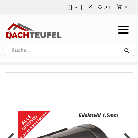
0
( 0 )
Dachrinne und Fallrohre
Werkzeuge und Löttechnik
Kugeln / Halbkugeln
Heuel Alu Dachtritte
Heuel Alu Schneefang
Kaminabdeckung