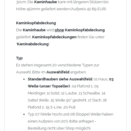
30cm. Die
Kaminhaube
kann mit längeren Stützen bis
Kaminstützen
geliefert.
Höhe 450mm geliefert werden (Aufpreis 42,89 EUR).
Bei der Kombination mit
Wetterfahne
und
Kaminbreite
über 900mm wird die
Kaminhaube
in 1,5mm Dicke
Kaminkopfabdeckung
angefertigt.
Die
Kaminhaube
wird
ohne
Kaminkopfabdeckung
Die
Kaminhaube
kann mit
klappbaren Stützen
(Aufpreis
geliefert.
Kaminkopfabdeckungen
finden Sie unter
für 4 Stützen = 96,89 EUR, Länge ab 1200mm 6 Stützen =
"
Kaminabdeckung
".
145,39 EUR) geliefert werden.
Bitte besprechen Sie den Einbau der
Kaminhaube
mit
Typ
Ihrem zuständigen
Schornsteinfeger
.
Es stehen insgesamt 20 verschiedene Typen zur
Auswahl. Bitte im
Auswahlfeld
angeben.
Hinweis: Für
Standardhauben siehe Auswahlfeld
Kaminhauben
und
Kaminabdeckungen
: 01 Haus,
können wir
03
leider
keine
Nachnahme anbieten!
Welle (unser Topseller)
, 04 Plafond 1, 05
Meidinger, 11 Solid, 12 Laube, 13 Schwalbe, 14
Lieferzeit: ca. 1-2 Wochen nach Zahlungseingang
Sattel Welle, 15 Welle 90° gedreht, 17 Dach, 18
Plafond 2, 19 S-Line, 20 Pult
Sonderanfertigung: Die Kaminhaube wird kundenspezifisch
Typ 07 (Welle hoch) und 08 (Doppel Welle) haben
angefertigt - keine Rücknahme möglich!
einen Aufpreis von 20% (bitte anfragen -
Bestellung nicht über Shop möglich).