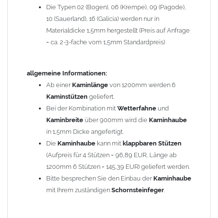
Die Typen 02 (Bogen), 06 (Krempe), 09 (Pagode),
Zum Bild vergößern, bitte auf das Bild klicken!
10 (Sauerland), 16 (Galicia) werden nur in
Materialdicke 1,5mm hergestellt (Preis auf Anfrage
= ca. 2-3-fache vom 1,5mm Standardpreis)
allgemeine Informationen:
Ab einer
Kaminlänge
von 1200mm werden 6
Kaminstützen
geliefert.
Bei der Kombination mit
Wetterfahne
und
Kaminbreite
über 900mm wird die
Kaminhaube
in 1,5mm Dicke angefertigt.
Die
Kaminhaube
kann mit
klappbaren Stützen
(Aufpreis für 4 Stützen = 96,89 EUR, Länge ab
1200mm 6 Stützen = 145,39 EUR) geliefert werden.
Bitte besprechen Sie den Einbau der
Kaminhaube
mit Ihrem zuständigen
Schornsteinfeger
.