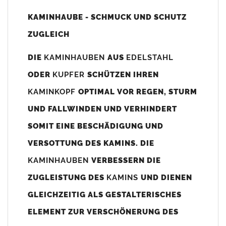
Unsere Maßangaben beziehen sich immer auf das
KAMINHAUBE - SCHMUCK UND SCHUTZ
Kaminaußenmaß!
ZUGLEICH
Die
Kaminhaube
wird umlaufend 70-100mm größer als das
Kaminmaß
angefertigt
DIE
KAMINHAUBEN
AUS
EDELSTAHL
z. B. Kaminaußenmaß 600x600mm =
Kaminhaube
wird ca. 740-
ODER
KUPFER
SCHÜTZEN IHREN
800mm x 740-800mm angefertigt (siehe Bild/Zeichnung unten).
KAMINKOPF
OPTIMAL VOR REGEN, STURM
Es können auch abweichende
Kaminmaße
z. B. 670mmx880mm
UND FALLWINDEN UND VERHINDERT
angefertigt werden (bitte anfragen).
SOMIT EINE BESCHÄDIGUNG UND
Standardbohrungen?
VERSOTTUNG DES KAMINS. DIE
Die
Kaminhauben
werden mit folgenden Standardbohrungen
KAMINHAUBEN
VERBESSERN DIE
(siehe Bild/Zeichnung unten) angefertigt. Sollten die Bohrungen
nicht passen dann bitte
"ohne"
Bohrungen (Auswahlfeld)
ZUGLEISTUNG DES
KAMINS
UND DIENEN
bestellen.
GLEICHZEITIG ALS GESTALTERISCHES
bis 500mm Kaminbreite: Abstand vom Kaminrand ca.
80mm
ELEMENT ZUR VERSCHÖNERUNG DES
bis 800mm Kaminbreite: Abstand vom Kaminrand ca.