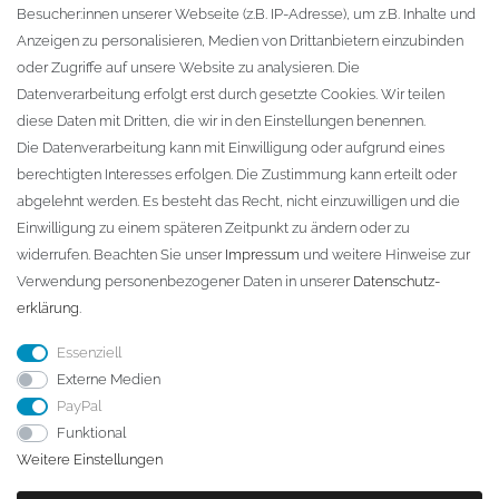
Besucher:innen unserer Webseite (z.B. IP-Adresse), um z.B. Inhalte und
KONTAKT
Anzeigen zu personalisieren, Medien von Drittanbietern einzubinden
oder Zugriffe auf unsere Website zu analysieren. Die
Fa. Steffen Jost
Datenverarbeitung erfolgt erst durch gesetzte Cookies. Wir teilen
Söbrigener Weg 50
diese Daten mit Dritten, die wir in den Einstellungen benennen.
D-01796 Pirna
Die Datenverarbeitung kann mit Einwilligung oder aufgrund eines
berechtigten Interesses erfolgen. Die Zustimmung kann erteilt oder
abgelehnt werden. Es besteht das Recht, nicht einzuwilligen und die
Telefon:
+49 (0)3501 507295
Einwilligung zu einem späteren Zeitpunkt zu ändern oder zu
info@dach-teufel.de
widerrufen. Beachten Sie unser
Impressum
und weitere Hinweise zur
Verwendung personenbezogener Daten in unserer
Daten­schutz­
erklärung
.
Essenziell
Externe Medien
PayPal
Funktional
Weitere Einstellungen