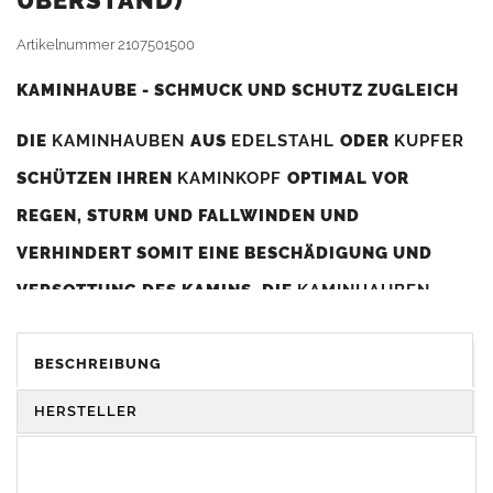
BERSTAND)
Artikelnummer
2107501500
KAMINHAUBE - SCHMUCK UND SCHUTZ ZUGLEICH
DIE
KAMINHAUBEN
AUS
EDELSTAHL
ODER
KUPFER
SCHÜTZEN IHREN
KAMINKOPF
OPTIMAL VOR
REGEN, STURM UND FALLWINDEN UND
VERHINDERT SOMIT EINE BESCHÄDIGUNG UND
VERSOTTUNG DES KAMINS. DIE
KAMINHAUBEN
VERBESSERN DIE ZUGLEISTUNG DES
KAMINS
UND
DIENEN GLEICHZEITIG ALS GESTALTERISCHES
BESCHREIBUNG
ELEMENT ZUR VERSCHÖNERUNG DES BAUWERKS.
HERSTELLER
Was sollten Sie beim Kauf beachten?