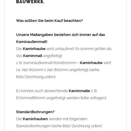
BAUWERKS.
100mm
bis 1000mm Kaminbreite: Abstand vom Kaminrand ca.
120mm
Was sollten Sie beim Kauf beachten?
ab 1000mm Kaminbreite: Abstand vom Kaminrand ca.
140mm
Unsere Maßangaben beziehen sich immer auf das
Andere Bohrmaße sind auf Anfrage möglich (Aufpreis
Kaminaußenmaß!
Sonderbohrung 55,99 EUR).
Die
Kaminhaube
wird umlaufend 70-100mm größer als
das
Kaminmaß
angefertigt
z. B. Kaminaußenmaß 600x600mm =
Kaminhaube
wird
Befestigung/Stützen
ca. 740-800mm x 740-800mm angefertigt (siehe
Die
Kaminhaube
wird inkl.
Edelstahl
Befestigungsmaterial
Bild/Zeichnung unten).
geliefert. Die Standardflachstützen sind aus
Edelstahl
(40x4mm)
und haben eine Höhe von 17cm. Die Höhe der Kaminhaube
Es können auch abweichende
Kaminmaße
z. B.
beträgt ca. 25cm bis 30cm. Die
Kaminhaube
kann mit längeren
670mmx880mm angefertigt werden (bitte anfragen).
Stützen bis Höhe 450mm geliefert werden (Aufpreis 42,89 EUR).
Standardbohrungen?
Kaminkopfabdeckung
Die
Kaminhauben
werden mit folgenden
Die
Kaminhaube
wird
ohne
Kaminkopfabdeckung
geliefert.
Standardbohrungen (siehe Bild/Zeichnung unten)
Kaminkopfabdeckungen
finden Sie unter "
Kaminabdeckung
".