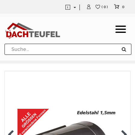
0
( 0 )
Dachrinne und Fallrohre
Werkzeuge und Löttechnik
Kugeln / Halbkugeln
Heuel Alu Dachtritte
Heuel Alu Schneefang
Kaminabdeckung