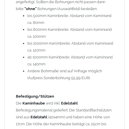
angefertigt. Sollten die Bohrungen nicht passen dann
bitte
"ohne"
Bohrungen (Auswahlfeld) bestellen.
Typ
bis 500mm Kaminbreite: Abstand vom Kaminrand
Es stehen insgesamt 20 verschiedene Typen zur Auswahl. Bitte
ca. 80mm
im
Auswahlfeld
angeben.
bis 800mm Kaminbreite: Abstand vom Kaminrand
Standardhauben siehe Auswahlfeld
: 01 Haus,
03 Welle
ca. 100mm
(unser Topseller)
, 04 Plafond 1, 05 Meidinger, 11 Solid, 12
bis 1000mm Kaminbreite: Abstand vom Kaminrand
Laube, 13 Schwalbe, 14 Sattel Welle, 15 Welle 90° gedreht,
ca. 120mm
17 Dach, 18 Plafond 2, 19 S-Line, 20 Pult
ab 1000mm Kaminbreite: Abstand vom Kaminrand
Typ 07 (Welle hoch) und 08 (Doppel Welle) haben einen
ca. 140mm
Aufpreis von 20% (bitte anfragen - Bestellung nicht über
Andere Bohrmaße sind auf Anfrage möglich
Shop möglich).
(Aufpreis Sonderbohrung 55,99 EUR).
Die Typen 02 (Bogen), 06 (Krempe), 09 (Pagode), 10
(Sauerland), 16 (Galicia) werden nur in Materialdicke
1,5mm hergestellt (Preis auf Anfrage = ca. 2-3-fache vom
Befestigung/Stützen
1,5mm Standardpreis)
Die
Kaminhaube
wird inkl.
Edelstahl
Befestigungsmaterial geliefert. Die Standardflachstützen
sind aus
Edelstahl
(40x4mm) und haben eine Höhe von
allgemeine Informationen:
17cm. Die Höhe der Kaminhaube beträgt ca. 25cm bis
Ab einer
Kaminlänge
von 1200mm werden 6