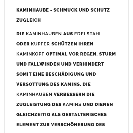
Unsere Maßangaben beziehen sich immer auf das
KAMINHAUBE - SCHMUCK UND SCHUTZ
Kaminaußenmaß!
ZUGLEICH
Die
Kaminhaube
wird umlaufend 70-100mm größer als das
Kaminmaß
angefertigt
DIE
KAMINHAUBEN
AUS
EDELSTAHL
z. B. Kaminaußenmaß 600x600mm =
Kaminhaube
wird ca. 740-
ODER
KUPFER
SCHÜTZEN IHREN
800mm x 740-800mm angefertigt (siehe Bild/Zeichnung unten).
KAMINKOPF
OPTIMAL VOR REGEN, STURM
Es können auch abweichende
Kaminmaße
z. B. 670mmx880mm
UND FALLWINDEN UND VERHINDERT
angefertigt werden (bitte anfragen).
SOMIT EINE BESCHÄDIGUNG UND
Standardbohrungen?
VERSOTTUNG DES KAMINS. DIE
Die
Kaminhauben
werden mit folgenden Standardbohrungen
KAMINHAUBEN
VERBESSERN DIE
(siehe Bild/Zeichnung unten) angefertigt. Sollten die Bohrungen
nicht passen dann bitte
"ohne"
Bohrungen (Auswahlfeld)
ZUGLEISTUNG DES
KAMINS
UND DIENEN
bestellen.
GLEICHZEITIG ALS GESTALTERISCHES
bis 500mm Kaminbreite: Abstand vom Kaminrand ca.
80mm
ELEMENT ZUR VERSCHÖNERUNG DES
bis 800mm Kaminbreite: Abstand vom Kaminrand ca.