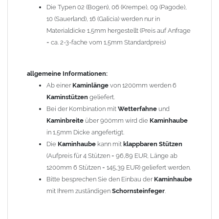
Die Typen 02 (Bogen), 06 (Krempe), 09 (Pagode),
Zum Bild vergößern, bitte auf das Bild klicken!
10 (Sauerland), 16 (Galicia) werden nur in
Materialdicke 1,5mm hergestellt (Preis auf Anfrage
= ca. 2-3-fache vom 1,5mm Standardpreis)
allgemeine Informationen:
Ab einer
Kaminlänge
von 1200mm werden 6
Kaminstützen
geliefert.
Bei der Kombination mit
Wetterfahne
und
Kaminbreite
über 900mm wird die
Kaminhaube
in 1,5mm Dicke angefertigt.
Die
Kaminhaube
kann mit
klappbaren Stützen
(Aufpreis für 4 Stützen = 96,89 EUR, Länge ab
1200mm 6 Stützen = 145,39 EUR) geliefert werden.
Bitte besprechen Sie den Einbau der
Kaminhaube
mit Ihrem zuständigen
Schornsteinfeger
.