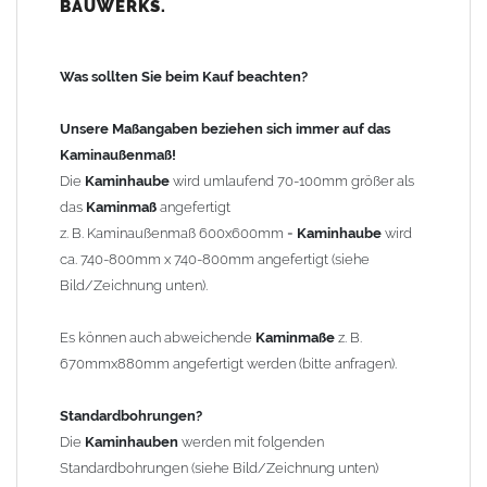
BAUWERKS.
100mm
bis 1000mm Kaminbreite: Abstand vom Kaminrand ca.
120mm
Was sollten Sie beim Kauf beachten?
ab 1000mm Kaminbreite: Abstand vom Kaminrand ca.
140mm
Unsere Maßangaben beziehen sich immer auf das
Andere Bohrmaße sind auf Anfrage möglich (Aufpreis
Kaminaußenmaß!
Sonderbohrung 55,99 EUR).
Die
Kaminhaube
wird umlaufend 70-100mm größer als
das
Kaminmaß
angefertigt
z. B. Kaminaußenmaß 600x600mm =
Kaminhaube
wird
Befestigung/Stützen
ca. 740-800mm x 740-800mm angefertigt (siehe
Die
Kaminhaube
wird inkl.
Edelstahl
Befestigungsmaterial
Bild/Zeichnung unten).
geliefert. Die Standardflachstützen sind aus
Edelstahl
(40x4mm)
und haben eine Höhe von 17cm. Die Höhe der Kaminhaube
Es können auch abweichende
Kaminmaße
z. B.
beträgt ca. 25cm bis 30cm. Die
Kaminhaube
kann mit längeren
670mmx880mm angefertigt werden (bitte anfragen).
Stützen bis Höhe 450mm geliefert werden (Aufpreis 42,89 EUR).
Standardbohrungen?
Kaminkopfabdeckung
Die
Kaminhauben
werden mit folgenden
Die
Kaminhaube
wird
ohne
Kaminkopfabdeckung
geliefert.
Standardbohrungen (siehe Bild/Zeichnung unten)
Kaminkopfabdeckungen
finden Sie unter "
Kaminabdeckung
".