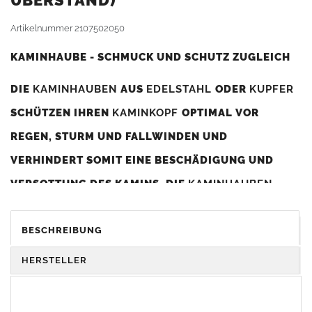
BERSTAND)
Artikelnummer
2107502050
KAMINHAUBE - SCHMUCK UND SCHUTZ ZUGLEICH
DIE
KAMINHAUBEN
AUS
EDELSTAHL
ODER
KUPFER
SCHÜTZEN IHREN
KAMINKOPF
OPTIMAL VOR
REGEN, STURM UND FALLWINDEN UND
VERHINDERT SOMIT EINE BESCHÄDIGUNG UND
VERSOTTUNG DES KAMINS. DIE
KAMINHAUBEN
VERBESSERN DIE ZUGLEISTUNG DES
KAMINS
UND
DIENEN GLEICHZEITIG ALS GESTALTERISCHES
BESCHREIBUNG
ELEMENT ZUR VERSCHÖNERUNG DES BAUWERKS.
HERSTELLER
Was sollten Sie beim Kauf beachten?