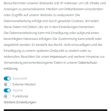
Besucher:innen unserer Webseite (z.B. IP-Adresse), um z.B. Inhalte und
KONTAKT
Anzeigen zu personalisieren, Medien von Drittanbietern einzubinden
oder Zugriffe auf unsere Website zu analysieren. Die
Fa. Steffen Jost
Datenverarbeitung erfolgt erst durch gesetzte Cookies. Wir teilen
Söbrigener Weg 50
diese Daten mit Dritten, die wir in den Einstellungen benennen.
D-01796 Pirna
Die Datenverarbeitung kann mit Einwilligung oder aufgrund eines
berechtigten Interesses erfolgen. Die Zustimmung kann erteilt oder
abgelehnt werden. Es besteht das Recht, nicht einzuwilligen und die
Telefon:
+49 (0)3501 507295
Einwilligung zu einem späteren Zeitpunkt zu ändern oder zu
info@dach-teufel.de
widerrufen. Beachten Sie unser
Impressum
und weitere Hinweise zur
Verwendung personenbezogener Daten in unserer
Daten­schutz­
erklärung
.
Essenziell
Externe Medien
PayPal
Funktional
Weitere Einstellungen