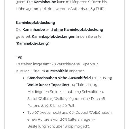
30cm. Die
Kaminhaube
kann mit längeren Stützen bis
Kaminstützen
geliefert.
Höhe 450mm geliefert werden (Aufpreis 42,89 EUR).
Bei der Kombination mit
Wetterfahne
und
Kaminbreite
über 900mm wird die
Kaminhaube
in 1,5mm Dicke
Kaminkopfabdeckung
angefertigt.
Die
Kaminhaube
wird
ohne
Kaminkopfabdeckung
Die
Kaminhaube
kann mit
klappbaren Stützen
(Aufpreis
geliefert.
Kaminkopfabdeckungen
finden Sie unter
für 4 Stützen = 96,89 EUR, Länge ab 1200mm 6 Stützen =
"
Kaminabdeckung
".
145,39 EUR) geliefert werden.
Bitte besprechen Sie den Einbau der
Kaminhaube
mit
Typ
Ihrem zuständigen
Schornsteinfeger
.
Es stehen insgesamt 20 verschiedene Typen zur
Auswahl. Bitte im
Auswahlfeld
angeben.
Hinweis: Für
Standardhauben siehe Auswahlfeld
Kaminhauben
und
Kaminabdeckungen
: 01 Haus,
können wir
03
leider
keine
Nachnahme anbieten!
Welle (unser Topseller)
, 04 Plafond 1, 05
Meidinger, 11 Solid, 12 Laube, 13 Schwalbe, 14
Lieferzeit: ca. 1-2 Wochen nach Zahlungseingang
Sattel Welle, 15 Welle 90° gedreht, 17 Dach, 18
Plafond 2, 19 S-Line, 20 Pult
Sonderanfertigung: Die Kaminhaube wird kundenspezifisch
Typ 07 (Welle hoch) und 08 (Doppel Welle) haben
angefertigt - keine Rücknahme möglich!
einen Aufpreis von 20% (bitte anfragen -
Bestellung nicht über Shop möglich).