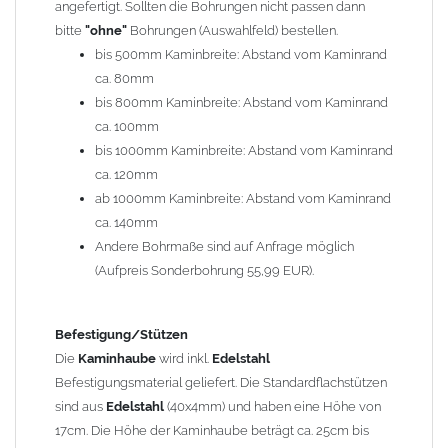
angefertigt. Sollten die Bohrungen nicht passen dann
bitte
"ohne"
Bohrungen (Auswahlfeld) bestellen.
Typ
bis 500mm Kaminbreite: Abstand vom Kaminrand
Es stehen insgesamt 20 verschiedene Typen zur Auswahl. Bitte
ca. 80mm
im
Auswahlfeld
angeben.
bis 800mm Kaminbreite: Abstand vom Kaminrand
Standardhauben siehe Auswahlfeld
: 01 Haus,
03 Welle
ca. 100mm
(unser Topseller)
, 04 Plafond 1, 05 Meidinger, 11 Solid, 12
bis 1000mm Kaminbreite: Abstand vom Kaminrand
Laube, 13 Schwalbe, 14 Sattel Welle, 15 Welle 90° gedreht,
ca. 120mm
17 Dach, 18 Plafond 2, 19 S-Line, 20 Pult
ab 1000mm Kaminbreite: Abstand vom Kaminrand
Typ 07 (Welle hoch) und 08 (Doppel Welle) haben einen
ca. 140mm
Aufpreis von 20% (bitte anfragen - Bestellung nicht über
Andere Bohrmaße sind auf Anfrage möglich
Shop möglich).
(Aufpreis Sonderbohrung 55,99 EUR).
Die Typen 02 (Bogen), 06 (Krempe), 09 (Pagode), 10
(Sauerland), 16 (Galicia) werden nur in Materialdicke
1,5mm hergestellt (Preis auf Anfrage = ca. 2-3-fache vom
Befestigung/Stützen
1,5mm Standardpreis)
Die
Kaminhaube
wird inkl.
Edelstahl
Befestigungsmaterial geliefert. Die Standardflachstützen
sind aus
Edelstahl
(40x4mm) und haben eine Höhe von
allgemeine Informationen:
17cm. Die Höhe der Kaminhaube beträgt ca. 25cm bis
Ab einer
Kaminlänge
von 1200mm werden 6