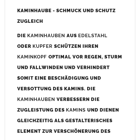
Unsere Maßangaben beziehen sich immer auf das
KAMINHAUBE - SCHMUCK UND SCHUTZ
Kaminaußenmaß!
ZUGLEICH
Die
Kaminhaube
wird umlaufend 70-100mm größer als das
Kaminmaß
angefertigt
DIE
KAMINHAUBEN
AUS
EDELSTAHL
z. B. Kaminaußenmaß 600x600mm =
Kaminhaube
wird ca. 740-
ODER
KUPFER
SCHÜTZEN IHREN
800mm x 740-800mm angefertigt (siehe Bild/Zeichnung unten).
KAMINKOPF
OPTIMAL VOR REGEN, STURM
Es können auch abweichende
Kaminmaße
z. B. 670mmx880mm
UND FALLWINDEN UND VERHINDERT
angefertigt werden (bitte anfragen).
SOMIT EINE BESCHÄDIGUNG UND
Standardbohrungen?
VERSOTTUNG DES KAMINS. DIE
Die
Kaminhauben
werden mit folgenden Standardbohrungen
KAMINHAUBEN
VERBESSERN DIE
(siehe Bild/Zeichnung unten) angefertigt. Sollten die Bohrungen
nicht passen dann bitte
"ohne"
Bohrungen (Auswahlfeld)
ZUGLEISTUNG DES
KAMINS
UND DIENEN
bestellen.
GLEICHZEITIG ALS GESTALTERISCHES
bis 500mm Kaminbreite: Abstand vom Kaminrand ca.
80mm
ELEMENT ZUR VERSCHÖNERUNG DES
bis 800mm Kaminbreite: Abstand vom Kaminrand ca.