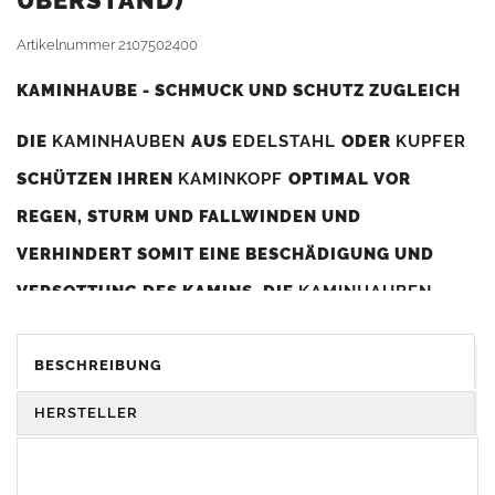
BERSTAND)
Artikelnummer
2107502400
KAMINHAUBE - SCHMUCK UND SCHUTZ ZUGLEICH
DIE
KAMINHAUBEN
AUS
EDELSTAHL
ODER
KUPFER
SCHÜTZEN IHREN
KAMINKOPF
OPTIMAL VOR
REGEN, STURM UND FALLWINDEN UND
VERHINDERT SOMIT EINE BESCHÄDIGUNG UND
VERSOTTUNG DES KAMINS. DIE
KAMINHAUBEN
VERBESSERN DIE ZUGLEISTUNG DES
KAMINS
UND
DIENEN GLEICHZEITIG ALS GESTALTERISCHES
BESCHREIBUNG
ELEMENT ZUR VERSCHÖNERUNG DES BAUWERKS.
HERSTELLER
Was sollten Sie beim Kauf beachten?