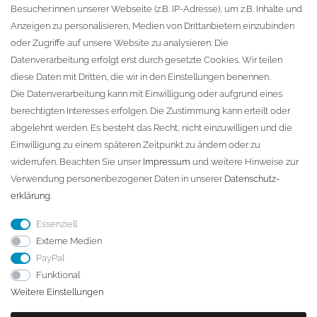
Besucher:innen unserer Webseite (z.B. IP-Adresse), um z.B. Inhalte und
KONTAKT
Anzeigen zu personalisieren, Medien von Drittanbietern einzubinden
oder Zugriffe auf unsere Website zu analysieren. Die
Fa. Steffen Jost
Datenverarbeitung erfolgt erst durch gesetzte Cookies. Wir teilen
Söbrigener Weg 50
diese Daten mit Dritten, die wir in den Einstellungen benennen.
D-01796 Pirna
Die Datenverarbeitung kann mit Einwilligung oder aufgrund eines
berechtigten Interesses erfolgen. Die Zustimmung kann erteilt oder
abgelehnt werden. Es besteht das Recht, nicht einzuwilligen und die
Telefon:
+49 (0)3501 507295
Einwilligung zu einem späteren Zeitpunkt zu ändern oder zu
info@dach-teufel.de
widerrufen. Beachten Sie unser
Impressum
und weitere Hinweise zur
Verwendung personenbezogener Daten in unserer
Daten­schutz­
erklärung
.
Essenziell
Externe Medien
PayPal
Funktional
Weitere Einstellungen