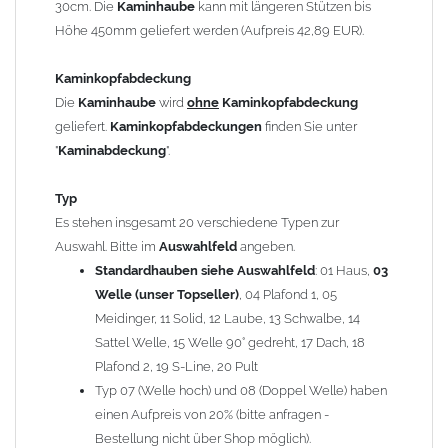
30cm. Die
Kaminhaube
kann mit längeren Stützen bis
Kaminstützen
geliefert.
Höhe 450mm geliefert werden (Aufpreis 42,89 EUR).
Bei der Kombination mit
Wetterfahne
und
Kaminbreite
über 900mm wird die
Kaminhaube
in 1,5mm Dicke
Kaminkopfabdeckung
angefertigt.
Die
Kaminhaube
wird
ohne
Kaminkopfabdeckung
Die
Kaminhaube
kann mit
klappbaren Stützen
(Aufpreis
geliefert.
Kaminkopfabdeckungen
finden Sie unter
für 4 Stützen = 96,89 EUR, Länge ab 1200mm 6 Stützen =
"
Kaminabdeckung
".
145,39 EUR) geliefert werden.
Bitte besprechen Sie den Einbau der
Kaminhaube
mit
Typ
Ihrem zuständigen
Schornsteinfeger
.
Es stehen insgesamt 20 verschiedene Typen zur
Auswahl. Bitte im
Auswahlfeld
angeben.
Hinweis: Für
Standardhauben siehe Auswahlfeld
Kaminhauben
und
Kaminabdeckungen
: 01 Haus,
können wir
03
leider
keine
Nachnahme anbieten!
Welle (unser Topseller)
, 04 Plafond 1, 05
Meidinger, 11 Solid, 12 Laube, 13 Schwalbe, 14
Lieferzeit: ca. 1-2 Wochen nach Zahlungseingang
Sattel Welle, 15 Welle 90° gedreht, 17 Dach, 18
Plafond 2, 19 S-Line, 20 Pult
Sonderanfertigung: Die Kaminhaube wird kundenspezifisch
Typ 07 (Welle hoch) und 08 (Doppel Welle) haben
angefertigt - keine Rücknahme möglich!
einen Aufpreis von 20% (bitte anfragen -
Bestellung nicht über Shop möglich).