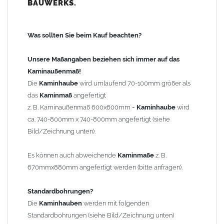
BAUWERKS.
100mm
bis 1000mm Kaminbreite: Abstand vom Kaminrand ca.
120mm
Was sollten Sie beim Kauf beachten?
ab 1000mm Kaminbreite: Abstand vom Kaminrand ca.
140mm
Unsere Maßangaben beziehen sich immer auf das
Andere Bohrmaße sind auf Anfrage möglich (Aufpreis
Kaminaußenmaß!
Sonderbohrung 55,99 EUR).
Die
Kaminhaube
wird umlaufend 70-100mm größer als
das
Kaminmaß
angefertigt
z. B. Kaminaußenmaß 600x600mm =
Kaminhaube
wird
Befestigung/Stützen
ca. 740-800mm x 740-800mm angefertigt (siehe
Die
Kaminhaube
wird inkl.
Edelstahl
Befestigungsmaterial
Bild/Zeichnung unten).
geliefert. Die Standardflachstützen sind aus
Edelstahl
(40x4mm)
und haben eine Höhe von 17cm. Die Höhe der Kaminhaube
Es können auch abweichende
Kaminmaße
z. B.
beträgt ca. 25cm bis 30cm. Die
Kaminhaube
kann mit längeren
670mmx880mm angefertigt werden (bitte anfragen).
Stützen bis Höhe 450mm geliefert werden (Aufpreis 42,89 EUR).
Standardbohrungen?
Kaminkopfabdeckung
Die
Kaminhauben
werden mit folgenden
Die
Kaminhaube
wird
ohne
Kaminkopfabdeckung
geliefert.
Standardbohrungen (siehe Bild/Zeichnung unten)
Kaminkopfabdeckungen
finden Sie unter "
Kaminabdeckung
".