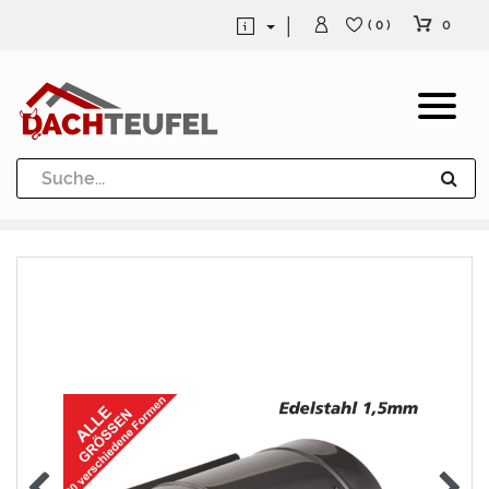
0
( 0 )
Dachrinne und Fallrohre
Werkzeuge und Löttechnik
Kugeln / Halbkugeln
Heuel Alu Dachtritte
Heuel Alu Schneefang
Kaminabdeckung