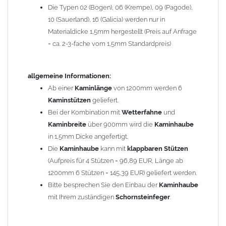
Die Typen 02 (Bogen), 06 (Krempe), 09 (Pagode),
Zum Bild vergößern, bitte auf das Bild klicken!
10 (Sauerland), 16 (Galicia) werden nur in
Materialdicke 1,5mm hergestellt (Preis auf Anfrage
= ca. 2-3-fache vom 1,5mm Standardpreis)
allgemeine Informationen:
Ab einer
Kaminlänge
von 1200mm werden 6
Kaminstützen
geliefert.
Bei der Kombination mit
Wetterfahne
und
Kaminbreite
über 900mm wird die
Kaminhaube
in 1,5mm Dicke angefertigt.
Die
Kaminhaube
kann mit
klappbaren Stützen
(Aufpreis für 4 Stützen = 96,89 EUR, Länge ab
1200mm 6 Stützen = 145,39 EUR) geliefert werden.
Bitte besprechen Sie den Einbau der
Kaminhaube
mit Ihrem zuständigen
Schornsteinfeger
.