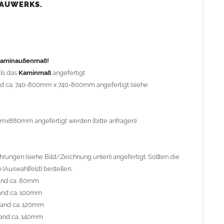
nd ca. 80mm
BAUWERKS.
nd ca. 100mm
and ca. 120mm
nd ca. 140mm
preis Sonderbohrung 55,99 EUR).
 Kaminaußenmaß!
ls das
Kaminmaß
angefertigt
rd ca. 740-800mm x 740-800mm angefertigt (siehe
al geliefert. Die Standardflachstützen sind aus
Edelstahl
r Kaminhaube beträgt ca. 25cm bis 30cm. Die
Kaminhaube
erden (Aufpreis 42,89 EUR).
mmx880mm angefertigt werden (bitte anfragen).
efert.
Kaminkopfabdeckungen
finden Sie unter
ungen (siehe Bild/Zeichnung unten) angefertigt. Sollten die
(Auswahlfeld) bestellen.
and ca. 80mm
and ca. 100mm
l. Bitte im
Auswahlfeld
angeben.
rand ca. 120mm
 Welle (unser Topseller)
, 04 Plafond 1, 05 Meidinger, 11 Solid,
and ca. 140mm