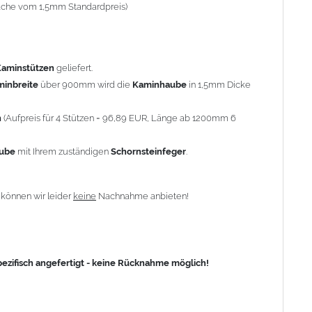
-fache vom 1,5mm Standardpreis)
fisch angefertigt - keine Rücknahme möglich!
Kaminstützen
geliefert.
minbreite
über 900mm wird die
Kaminhaube
in 1,5mm Dicke
n
(Aufpreis für 4 Stützen = 96,89 EUR, Länge ab 1200mm 6
aube
mit Ihrem zuständigen
Schornsteinfeger
.
n
können wir leider
keine
Nachnahme anbieten!
zifisch angefertigt - keine Rücknahme möglich!