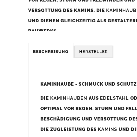
VERSOTTUNG DES KAMINS. DIE
KAMINHAU
UND DIENEN GLEICHZEITIG ALS GESTALTE
BAUWERKS.
Was sollten Sie beim Kauf beachten?
BESCHREIBUNG
HERSTELLER
Unsere Maßangaben beziehen sich immer auf das K
Die
Kaminhaube
wird umlaufend 70-100mm größer al
z. B. Kaminaußenmaß 600x600mm =
Kaminhaube
wir
KAMINHAUBE - SCHMUCK UND SCHUTZ
Bild/Zeichnung unten).
DIE
KAMINHAUBEN
AUS
EDELSTAHL
O
Es können auch abweichende
Kaminmaße
z. B. 670mm
OPTIMAL VOR REGEN, STURM UND FAL
Standardbohrungen?
BESCHÄDIGUNG UND VERSOTTUNG DES
Die
Kaminhauben
werden mit folgenden Standardbohrun
DIE ZUGLEISTUNG DES
KAMINS
UND DI
Bohrungen nicht passen dann bitte
"ohne"
Bohrungen (