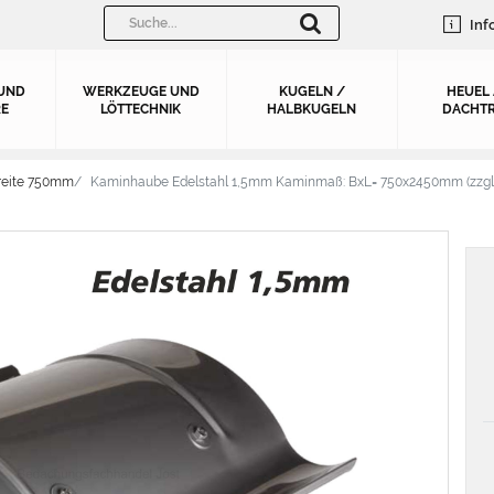
Inf
UND
WERKZEUGE UND
KUGELN /
HEUEL
E
LÖTTECHNIK
HALBKUGELN
DACHTR
reite 750mm
Kaminhaube Edelstahl 1,5mm Kaminmaß: BxL= 750x2450mm (zzgl