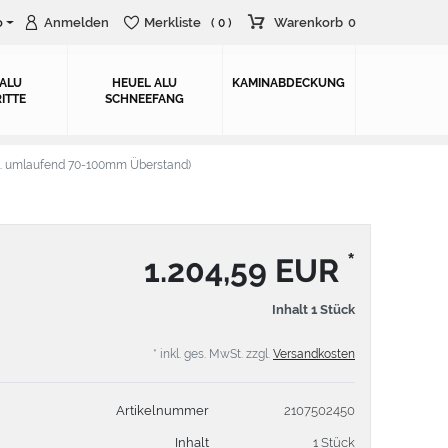
o
Anmelden
Merkliste
Warenkorb
0
( 0 )
 ALU
HEUEL ALU
KAMINABDECKUNG
ITTE
SCHNEEFANG
. umlaufend 70-100mm Überstand)
*
1.204,59 EUR
Inhalt
1
Stück
* inkl. ges. MwSt. zzgl.
Versandkosten
Artikelnummer
2107502450
Inhalt
1 Stück