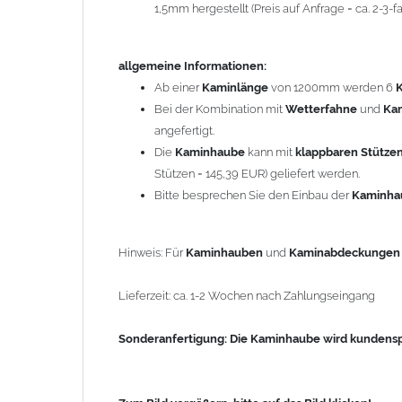
1,5mm hergestellt (Preis auf Anfrage = ca. 2-3
Sonderanfertigung: Die Kaminhaube wird kundenspezi
allgemeine Informationen:
Zum Bild vergößern, bitte auf das Bild klicken!
Ab einer
Kaminlänge
von 1200mm werden 6
Bei der Kombination mit
Wetterfahne
und
Ka
angefertigt.
Die
Kaminhaube
kann mit
klappbaren Stütze
Stützen = 145,39 EUR) geliefert werden.
Bitte besprechen Sie den Einbau der
Kaminh
Hinweis: Für
Kaminhauben
und
Kaminabdeckunge
Lieferzeit: ca. 1-2 Wochen nach Zahlungseingang
Sonderanfertigung: Die Kaminhaube wird kundenspe