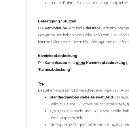
12 Laube, 13 Schwalbe, 14 Sattel Welle, 15 Welle 
Andere Bohrmaße sind auf Anfrage möglich (A
Typ 07 (Welle hoch) und 08 (Doppel Welle) haben
über Shop möglich).
Befestigung/Stützen
Die Typen 02 (Bogen), 06 (Krempe), 09 (Pagode), 
Die
Kaminhaube
wird inkl.
Edelstahl
Befestigungsmate
hergestellt (Preis auf Anfrage = ca. 2-3-fache v
(40x4mm) und haben eine Höhe von 17cm. Die Höhe d
kann mit längeren Stützen bis Höhe 450mm geliefert 
allgemeine Informationen:
Ab einer
Kaminlänge
von 1200mm werden 6
Ka
Kaminkopfabdeckung
Bei der Kombination mit
Wetterfahne
und
Kamin
Die
Kaminhaube
wird
ohne
Kaminkopfabdeckung
g
angefertigt.
"
Kaminabdeckung
".
Die
Kaminhaube
kann mit
klappbaren Stützen
(
= 145,39 EUR) geliefert werden.
Typ
Bitte besprechen Sie den Einbau der
Kaminhau
Es stehen insgesamt 20 verschiedene Typen zur Ausw
Standardhauben siehe Auswahlfeld
: 01 Haus
Solid, 12 Laube, 13 Schwalbe, 14 Sattel Welle, 1
Hinweis: Für
Kaminhauben
und
Kaminabdeckungen
kö
Typ 07 (Welle hoch) und 08 (Doppel Welle) habe
über Shop möglich).
Lieferzeit: ca. 1-2 Wochen nach Zahlungseingang
Die Typen 02 (Bogen), 06 (Krempe), 09 (Pagode),