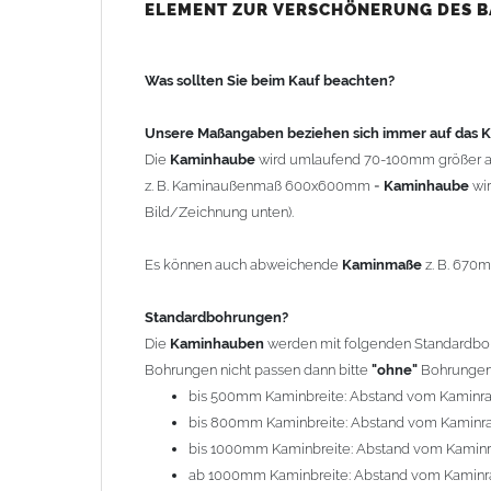
bis 500mm Kaminbreite: Abstand vom Kaminra
ELEMENT ZUR VERSCHÖNERUNG DES 
bis 800mm Kaminbreite: Abstand vom Kaminra
bis 1000mm Kaminbreite: Abstand vom Kaminr
Was sollten Sie beim Kauf beachten?
ab 1000mm Kaminbreite: Abstand vom Kaminra
Andere Bohrmaße sind auf Anfrage möglich (Auf
Unsere Maßangaben beziehen sich immer auf das
Die
Kaminhaube
wird umlaufend 70-100mm größer a
Befestigung/Stützen
z. B. Kaminaußenmaß 600x600mm =
Kaminhaube
wi
Die
Kaminhaube
wird inkl.
Edelstahl
Befestigungsmateri
Bild/Zeichnung unten).
(40x4mm) und haben eine Höhe von 17cm. Die Höhe de
kann mit längeren Stützen bis Höhe 450mm geliefert w
Es können auch abweichende
Kaminmaße
z. B. 670
Kaminkopfabdeckung
Standardbohrungen?
Die
Kaminhaube
wird
ohne
Kaminkopfabdeckung
geli
Die
Kaminhauben
werden mit folgenden Standardbohr
"
Kaminabdeckung
".
Bohrungen nicht passen dann bitte
"ohne"
Bohrungen 
bis 500mm Kaminbreite: Abstand vom Kaminr
Typ
bis 800mm Kaminbreite: Abstand vom Kaminr
Es stehen insgesamt 20 verschiedene Typen zur Auswah
bis 1000mm Kaminbreite: Abstand vom Kamin
Standardhauben siehe Auswahlfeld
: 01 Haus,
03
ab 1000mm Kaminbreite: Abstand vom Kaminr