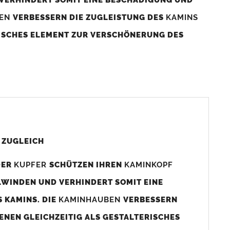
BEN
VERBESSERN DIE ZUGLEISTUNG DES
KAMINS
RISCHES ELEMENT ZUR VERSCHÖNERUNG DES
aminaußenmaß!
s das
Kaminmaß
angefertigt
d ca. 740-800mm x 740-800mm angefertigt (siehe
 ZUGLEICH
DER
KUPFER
SCHÜTZEN IHREN
KAMINKOPF
x880mm angefertigt werden (bitte anfragen).
LWINDEN UND VERHINDERT SOMIT EINE
 KAMINS. DIE
KAMINHAUBEN
VERBESSERN
gen (siehe Bild/Zeichnung unten) angefertigt. Sollten die
ENEN GLEICHZEITIG ALS GESTALTERISCHES
Auswahlfeld) bestellen.