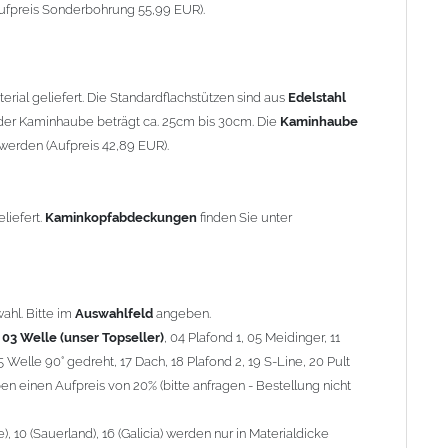
90° gedreht, 17 Dach, 18 Plafond 2, 19 S-Line, 20 Pult
ufpreis Sonderbohrung 55,99 EUR).
 einen Aufpreis von 20% (bitte anfragen - Bestellung nicht
10 (Sauerland), 16 (Galicia) werden nur in Materialdicke 1,5mm
rial geliefert. Die Standardflachstützen sind aus
Edelstahl
om 1,5mm Standardpreis)
er Kaminhaube beträgt ca. 25cm bis 30cm. Die
Kaminhaube
werden (Aufpreis 42,89 EUR).
minstützen
geliefert.
breite
über 900mm wird die
Kaminhaube
in 1,5mm Dicke
eliefert.
Kaminkopfabdeckungen
finden Sie unter
Aufpreis für 4 Stützen = 96,89 EUR, Länge ab 1200mm 6 Stützen
be
mit Ihrem zuständigen
Schornsteinfeger
.
ahl. Bitte im
Auswahlfeld
angeben.
,
03 Welle (unser Topseller)
, 04 Plafond 1, 05 Meidinger, 11
5 Welle 90° gedreht, 17 Dach, 18 Plafond 2, 19 S-Line, 20 Pult
nnen wir leider
keine
Nachnahme anbieten!
n einen Aufpreis von 20% (bitte anfragen - Bestellung nicht
 10 (Sauerland), 16 (Galicia) werden nur in Materialdicke