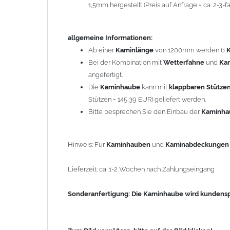
1,5mm hergestellt (Preis auf Anfrage = ca. 2-3
Sonderanfertigung: Die Kaminhaube wird kundenspezi
allgemeine Informationen:
Zum Bild vergößern, bitte auf das Bild klicken!
Ab einer
Kaminlänge
von 1200mm werden 6
Bei der Kombination mit
Wetterfahne
und
Ka
angefertigt.
Die
Kaminhaube
kann mit
klappbaren Stütze
Stützen = 145,39 EUR) geliefert werden.
Bitte besprechen Sie den Einbau der
Kaminh
Hinweis: Für
Kaminhauben
und
Kaminabdeckunge
Lieferzeit: ca. 1-2 Wochen nach Zahlungseingang
Sonderanfertigung: Die Kaminhaube wird kundenspe