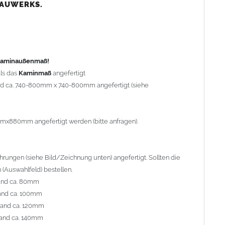
nd ca. 80mm
BAUWERKS.
nd ca. 100mm
and ca. 120mm
nd ca. 140mm
preis Sonderbohrung 55,99 EUR).
 Kaminaußenmaß!
ls das
Kaminmaß
angefertigt
rd ca. 740-800mm x 740-800mm angefertigt (siehe
al geliefert. Die Standardflachstützen sind aus
Edelstahl
r Kaminhaube beträgt ca. 25cm bis 30cm. Die
Kaminhaube
erden (Aufpreis 42,89 EUR).
mmx880mm angefertigt werden (bitte anfragen).
efert.
Kaminkopfabdeckungen
finden Sie unter
ungen (siehe Bild/Zeichnung unten) angefertigt. Sollten die
(Auswahlfeld) bestellen.
and ca. 80mm
and ca. 100mm
l. Bitte im
Auswahlfeld
angeben.
rand ca. 120mm
 Welle (unser Topseller)
, 04 Plafond 1, 05 Meidinger, 11 Solid,
and ca. 140mm