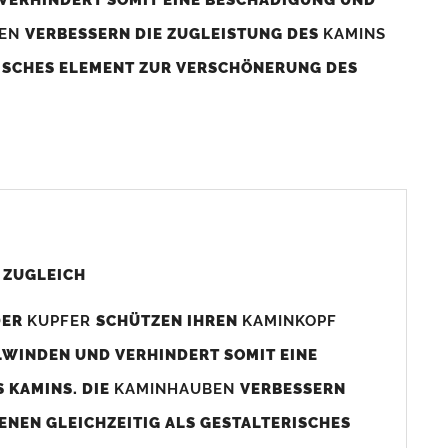
BEN
VERBESSERN DIE ZUGLEISTUNG DES
KAMINS
RISCHES ELEMENT ZUR VERSCHÖNERUNG DES
aminaußenmaß!
s das
Kaminmaß
angefertigt
d ca. 740-800mm x 740-800mm angefertigt (siehe
 ZUGLEICH
DER
KUPFER
SCHÜTZEN IHREN
KAMINKOPF
x880mm angefertigt werden (bitte anfragen).
LWINDEN UND VERHINDERT SOMIT EINE
 KAMINS. DIE
KAMINHAUBEN
VERBESSERN
gen (siehe Bild/Zeichnung unten) angefertigt. Sollten die
ENEN GLEICHZEITIG ALS GESTALTERISCHES
Auswahlfeld) bestellen.