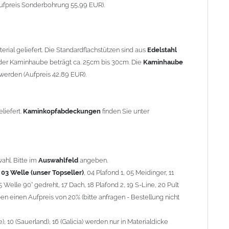
90° gedreht, 17 Dach, 18 Plafond 2, 19 S-Line, 20 Pult
ufpreis Sonderbohrung 55,99 EUR).
 einen Aufpreis von 20% (bitte anfragen - Bestellung nicht
10 (Sauerland), 16 (Galicia) werden nur in Materialdicke 1,5mm
rial geliefert. Die Standardflachstützen sind aus
Edelstahl
om 1,5mm Standardpreis)
er Kaminhaube beträgt ca. 25cm bis 30cm. Die
Kaminhaube
werden (Aufpreis 42,89 EUR).
minstützen
geliefert.
breite
über 900mm wird die
Kaminhaube
in 1,5mm Dicke
eliefert.
Kaminkopfabdeckungen
finden Sie unter
Aufpreis für 4 Stützen = 96,89 EUR, Länge ab 1200mm 6 Stützen
be
mit Ihrem zuständigen
Schornsteinfeger
.
ahl. Bitte im
Auswahlfeld
angeben.
,
03 Welle (unser Topseller)
, 04 Plafond 1, 05 Meidinger, 11
5 Welle 90° gedreht, 17 Dach, 18 Plafond 2, 19 S-Line, 20 Pult
nnen wir leider
keine
Nachnahme anbieten!
n einen Aufpreis von 20% (bitte anfragen - Bestellung nicht
 10 (Sauerland), 16 (Galicia) werden nur in Materialdicke