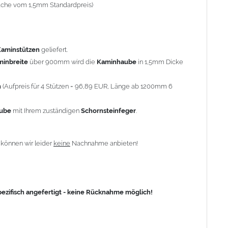
-fache vom 1,5mm Standardpreis)
fisch angefertigt - keine Rücknahme möglich!
Kaminstützen
geliefert.
minbreite
über 900mm wird die
Kaminhaube
in 1,5mm Dicke
n
(Aufpreis für 4 Stützen = 96,89 EUR, Länge ab 1200mm 6
aube
mit Ihrem zuständigen
Schornsteinfeger
.
n
können wir leider
keine
Nachnahme anbieten!
zifisch angefertigt - keine Rücknahme möglich!