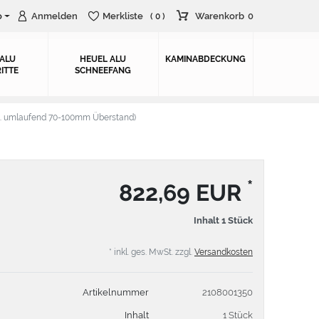
o
Anmelden
Merkliste
Warenkorb
0
( 0 )
 ALU
HEUEL ALU
KAMINABDECKUNG
ITTE
SCHNEEFANG
. umlaufend 70-100mm Überstand)
*
822,69 EUR
Inhalt
1
Stück
* inkl. ges. MwSt. zzgl.
Versandkosten
Artikelnummer
2108001350
Inhalt
1 Stück