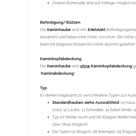
12 Laube, 13 Schwalbe, 14 Sattel Welle, 15 Welle 
Andere Bohrmaße sind auf Anfrage möglich (A
Typ 07 (Welle hoch) und 08 (Doppel Welle) haben
über Shop möglich).
Befestigung/Stützen
Die Typen 02 (Bogen), 06 (Krempe), 09 (Pagode), 
Die
Kaminhaube
wird inkl.
Edelstahl
Befestigungsmate
hergestellt (Preis auf Anfrage = ca. 2-3-fache v
(40x4mm) und haben eine Höhe von 17cm. Die Höhe d
kann mit längeren Stützen bis Höhe 450mm geliefert 
allgemeine Informationen:
Ab einer
Kaminlänge
von 1200mm werden 6
Ka
Kaminkopfabdeckung
Bei der Kombination mit
Wetterfahne
und
Kamin
Die
Kaminhaube
wird
ohne
Kaminkopfabdeckung
g
angefertigt.
"
Kaminabdeckung
".
Die
Kaminhaube
kann mit
klappbaren Stützen
(
= 145,39 EUR) geliefert werden.
Typ
Bitte besprechen Sie den Einbau der
Kaminhau
Es stehen insgesamt 20 verschiedene Typen zur Ausw
Standardhauben siehe Auswahlfeld
: 01 Haus
Solid, 12 Laube, 13 Schwalbe, 14 Sattel Welle, 1
Hinweis: Für
Kaminhauben
und
Kaminabdeckungen
kö
Typ 07 (Welle hoch) und 08 (Doppel Welle) habe
über Shop möglich).
Lieferzeit: ca. 1-2 Wochen nach Zahlungseingang
Die Typen 02 (Bogen), 06 (Krempe), 09 (Pagode),