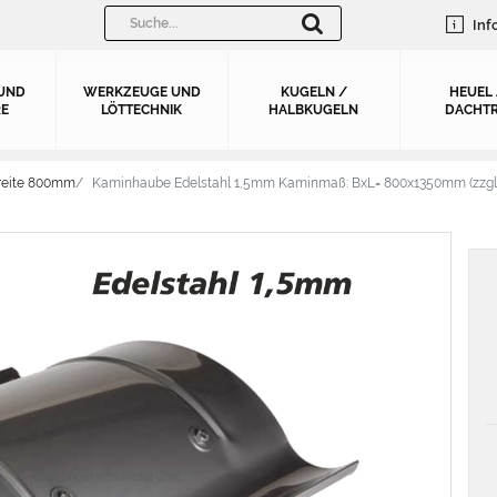
Inf
UND
WERKZEUGE UND
KUGELN /
HEUEL
E
LÖTTECHNIK
HALBKUGELN
DACHTR
reite 800mm
Kaminhaube Edelstahl 1,5mm Kaminmaß: BxL= 800x1350mm (zzgl