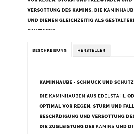
VERSOTTUNG DES KAMINS. DIE
KAMINHAU
UND DIENEN GLEICHZEITIG ALS GESTALTE
BAUWERKS.
Was sollten Sie beim Kauf beachten?
BESCHREIBUNG
HERSTELLER
Unsere Maßangaben beziehen sich immer auf das K
Die
Kaminhaube
wird umlaufend 70-100mm größer al
z. B. Kaminaußenmaß 600x600mm =
Kaminhaube
wir
KAMINHAUBE - SCHMUCK UND SCHUTZ
Bild/Zeichnung unten).
DIE
KAMINHAUBEN
AUS
EDELSTAHL
O
Es können auch abweichende
Kaminmaße
z. B. 670mm
OPTIMAL VOR REGEN, STURM UND FAL
Standardbohrungen?
BESCHÄDIGUNG UND VERSOTTUNG DES
Die
Kaminhauben
werden mit folgenden Standardbohrun
DIE ZUGLEISTUNG DES
KAMINS
UND DI
Bohrungen nicht passen dann bitte
"ohne"
Bohrungen (