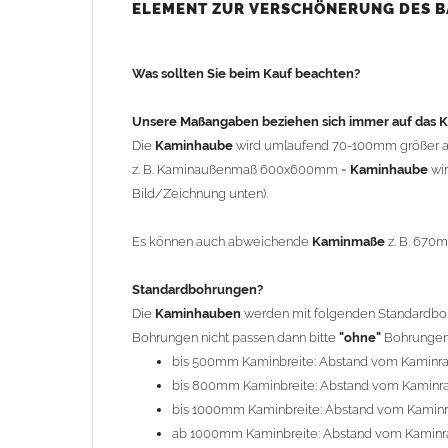
bis 500mm Kaminbreite: Abstand vom Kaminra
ELEMENT ZUR VERSCHÖNERUNG DES 
bis 800mm Kaminbreite: Abstand vom Kaminra
bis 1000mm Kaminbreite: Abstand vom Kaminr
Was sollten Sie beim Kauf beachten?
ab 1000mm Kaminbreite: Abstand vom Kaminra
Andere Bohrmaße sind auf Anfrage möglich (Auf
Unsere Maßangaben beziehen sich immer auf das
Die
Kaminhaube
wird umlaufend 70-100mm größer a
Befestigung/Stützen
z. B. Kaminaußenmaß 600x600mm =
Kaminhaube
wi
Die
Kaminhaube
wird inkl.
Edelstahl
Befestigungsmateri
Bild/Zeichnung unten).
(40x4mm) und haben eine Höhe von 17cm. Die Höhe de
kann mit längeren Stützen bis Höhe 450mm geliefert w
Es können auch abweichende
Kaminmaße
z. B. 670
Kaminkopfabdeckung
Standardbohrungen?
Die
Kaminhaube
wird
ohne
Kaminkopfabdeckung
geli
Die
Kaminhauben
werden mit folgenden Standardbohr
"
Kaminabdeckung
".
Bohrungen nicht passen dann bitte
"ohne"
Bohrungen 
bis 500mm Kaminbreite: Abstand vom Kaminr
Typ
bis 800mm Kaminbreite: Abstand vom Kaminr
Es stehen insgesamt 20 verschiedene Typen zur Auswah
bis 1000mm Kaminbreite: Abstand vom Kamin
Standardhauben siehe Auswahlfeld
: 01 Haus,
03
ab 1000mm Kaminbreite: Abstand vom Kaminr