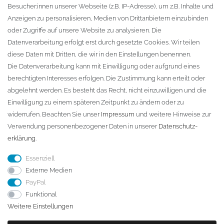
Besucher:innen unserer Webseite (z.B. IP-Adresse), um z.B. Inhalte und
KONTAKT
Anzeigen zu personalisieren, Medien von Drittanbietern einzubinden
oder Zugriffe auf unsere Website zu analysieren. Die
Fa. Steffen Jost
Datenverarbeitung erfolgt erst durch gesetzte Cookies. Wir teilen
Söbrigener Weg 50
diese Daten mit Dritten, die wir in den Einstellungen benennen.
D-01796 Pirna
Die Datenverarbeitung kann mit Einwilligung oder aufgrund eines
berechtigten Interesses erfolgen. Die Zustimmung kann erteilt oder
abgelehnt werden. Es besteht das Recht, nicht einzuwilligen und die
Telefon:
+49 (0)3501 507295
Einwilligung zu einem späteren Zeitpunkt zu ändern oder zu
info@dach-teufel.de
widerrufen. Beachten Sie unser
Impressum
und weitere Hinweise zur
Verwendung personenbezogener Daten in unserer
Daten­schutz­
erklärung
.
Essenziell
Externe Medien
PayPal
Funktional
Weitere Einstellungen