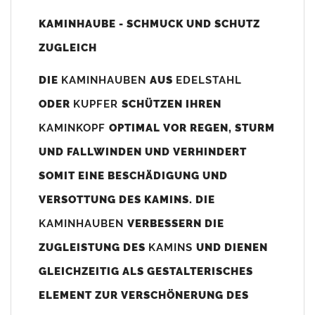
Unsere Maßangaben beziehen sich immer auf das
KAMINHAUBE - SCHMUCK UND SCHUTZ
Kaminaußenmaß!
ZUGLEICH
Die
Kaminhaube
wird umlaufend 70-100mm größer als das
Kaminmaß
angefertigt
DIE
KAMINHAUBEN
AUS
EDELSTAHL
z. B. Kaminaußenmaß 600x600mm =
Kaminhaube
wird ca. 740-
ODER
KUPFER
SCHÜTZEN IHREN
800mm x 740-800mm angefertigt (siehe Bild/Zeichnung unten).
KAMINKOPF
OPTIMAL VOR REGEN, STURM
Es können auch abweichende
Kaminmaße
z. B. 670mmx880mm
UND FALLWINDEN UND VERHINDERT
angefertigt werden (bitte anfragen).
SOMIT EINE BESCHÄDIGUNG UND
Standardbohrungen?
VERSOTTUNG DES KAMINS. DIE
Die
Kaminhauben
werden mit folgenden Standardbohrungen
KAMINHAUBEN
VERBESSERN DIE
(siehe Bild/Zeichnung unten) angefertigt. Sollten die Bohrungen
nicht passen dann bitte
"ohne"
Bohrungen (Auswahlfeld)
ZUGLEISTUNG DES
KAMINS
UND DIENEN
bestellen.
GLEICHZEITIG ALS GESTALTERISCHES
bis 500mm Kaminbreite: Abstand vom Kaminrand ca.
80mm
ELEMENT ZUR VERSCHÖNERUNG DES
bis 800mm Kaminbreite: Abstand vom Kaminrand ca.