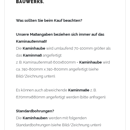
BAUWERKS.
100mm
bis 1000mm Kaminbreite: Abstand vom Kaminrand ca.
120mm
Was sollten Sie beim Kauf beachten?
ab 1000mm Kaminbreite: Abstand vom Kaminrand ca.
140mm
Unsere Maßangaben beziehen sich immer auf das
Andere Bohrmaße sind auf Anfrage möglich (Aufpreis
Kaminaußenmaß!
Sonderbohrung 55,99 EUR).
Die
Kaminhaube
wird umlaufend 70-100mm größer als
das
Kaminmaß
angefertigt
z. B. Kaminaußenmaß 600x600mm =
Kaminhaube
wird
Befestigung/Stützen
ca. 740-800mm x 740-800mm angefertigt (siehe
Die
Kaminhaube
wird inkl.
Edelstahl
Befestigungsmaterial
Bild/Zeichnung unten).
geliefert. Die Standardflachstützen sind aus
Edelstahl
(40x4mm)
und haben eine Höhe von 17cm. Die Höhe der Kaminhaube
Es können auch abweichende
Kaminmaße
z. B.
beträgt ca. 25cm bis 30cm. Die
Kaminhaube
kann mit längeren
670mmx880mm angefertigt werden (bitte anfragen).
Stützen bis Höhe 450mm geliefert werden (Aufpreis 42,89 EUR).
Standardbohrungen?
Kaminkopfabdeckung
Die
Kaminhauben
werden mit folgenden
Die
Kaminhaube
wird
ohne
Kaminkopfabdeckung
geliefert.
Standardbohrungen (siehe Bild/Zeichnung unten)
Kaminkopfabdeckungen
finden Sie unter "
Kaminabdeckung
".