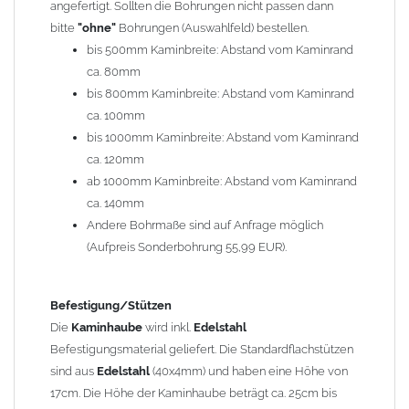
angefertigt. Sollten die Bohrungen nicht passen dann
bitte
"ohne"
Bohrungen (Auswahlfeld) bestellen.
Typ
bis 500mm Kaminbreite: Abstand vom Kaminrand
Es stehen insgesamt 20 verschiedene Typen zur Auswahl. Bitte
ca. 80mm
im
Auswahlfeld
angeben.
bis 800mm Kaminbreite: Abstand vom Kaminrand
Standardhauben siehe Auswahlfeld
: 01 Haus,
03 Welle
ca. 100mm
(unser Topseller)
, 04 Plafond 1, 05 Meidinger, 11 Solid, 12
bis 1000mm Kaminbreite: Abstand vom Kaminrand
Laube, 13 Schwalbe, 14 Sattel Welle, 15 Welle 90° gedreht,
ca. 120mm
17 Dach, 18 Plafond 2, 19 S-Line, 20 Pult
ab 1000mm Kaminbreite: Abstand vom Kaminrand
Typ 07 (Welle hoch) und 08 (Doppel Welle) haben einen
ca. 140mm
Aufpreis von 20% (bitte anfragen - Bestellung nicht über
Andere Bohrmaße sind auf Anfrage möglich
Shop möglich).
(Aufpreis Sonderbohrung 55,99 EUR).
Die Typen 02 (Bogen), 06 (Krempe), 09 (Pagode), 10
(Sauerland), 16 (Galicia) werden nur in Materialdicke
1,5mm hergestellt (Preis auf Anfrage = ca. 2-3-fache vom
Befestigung/Stützen
1,5mm Standardpreis)
Die
Kaminhaube
wird inkl.
Edelstahl
Befestigungsmaterial geliefert. Die Standardflachstützen
sind aus
Edelstahl
(40x4mm) und haben eine Höhe von
allgemeine Informationen:
17cm. Die Höhe der Kaminhaube beträgt ca. 25cm bis
Ab einer
Kaminlänge
von 1200mm werden 6