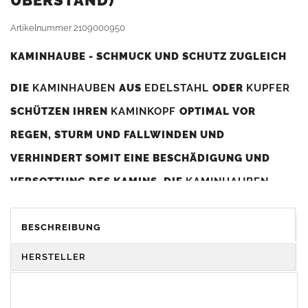
BERSTAND)
Artikelnummer
2109000950
KAMINHAUBE - SCHMUCK UND SCHUTZ ZUGLEICH
DIE
KAMINHAUBEN
AUS
EDELSTAHL
ODER
KUPFER
SCHÜTZEN IHREN
KAMINKOPF
OPTIMAL VOR
REGEN, STURM UND FALLWINDEN UND
VERHINDERT SOMIT EINE BESCHÄDIGUNG UND
VERSOTTUNG DES KAMINS. DIE
KAMINHAUBEN
VERBESSERN DIE ZUGLEISTUNG DES
KAMINS
UND
DIENEN GLEICHZEITIG ALS GESTALTERISCHES
BESCHREIBUNG
ELEMENT ZUR VERSCHÖNERUNG DES BAUWERKS.
HERSTELLER
Was sollten Sie beim Kauf beachten?