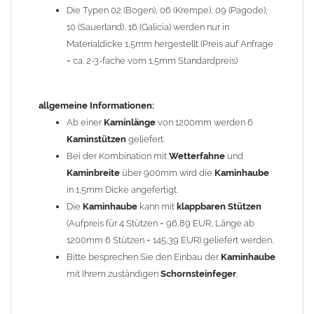
Die Typen 02 (Bogen), 06 (Krempe), 09 (Pagode),
Zum Bild vergößern, bitte auf das Bild klicken!
10 (Sauerland), 16 (Galicia) werden nur in
Materialdicke 1,5mm hergestellt (Preis auf Anfrage
= ca. 2-3-fache vom 1,5mm Standardpreis)
allgemeine Informationen:
Ab einer
Kaminlänge
von 1200mm werden 6
Kaminstützen
geliefert.
Bei der Kombination mit
Wetterfahne
und
Kaminbreite
über 900mm wird die
Kaminhaube
in 1,5mm Dicke angefertigt.
Die
Kaminhaube
kann mit
klappbaren Stützen
(Aufpreis für 4 Stützen = 96,89 EUR, Länge ab
1200mm 6 Stützen = 145,39 EUR) geliefert werden.
Bitte besprechen Sie den Einbau der
Kaminhaube
mit Ihrem zuständigen
Schornsteinfeger
.