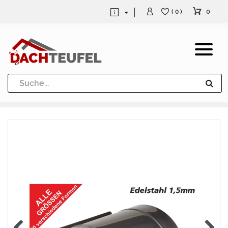
0
( 0 )
Dachrinne und Fallrohre
Werkzeuge und Löttechnik
Kugeln / Halbkugeln
Heuel Alu Dachtritte
Heuel Alu Schneefang
Kaminabdeckung