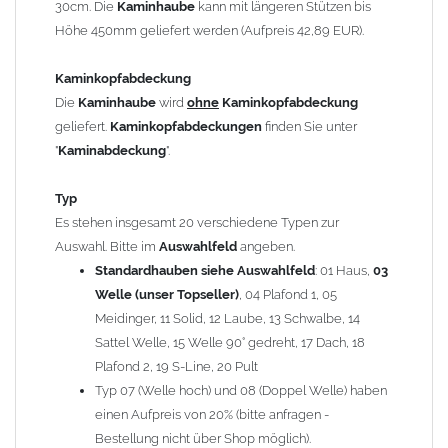
30cm. Die
Kaminhaube
kann mit längeren Stützen bis
Kaminstützen
geliefert.
Höhe 450mm geliefert werden (Aufpreis 42,89 EUR).
Bei der Kombination mit
Wetterfahne
und
Kaminbreite
über 900mm wird die
Kaminhaube
in 1,5mm Dicke
Kaminkopfabdeckung
angefertigt.
Die
Kaminhaube
wird
ohne
Kaminkopfabdeckung
Die
Kaminhaube
kann mit
klappbaren Stützen
(Aufpreis
geliefert.
Kaminkopfabdeckungen
finden Sie unter
für 4 Stützen = 96,89 EUR, Länge ab 1200mm 6 Stützen =
"
Kaminabdeckung
".
145,39 EUR) geliefert werden.
Bitte besprechen Sie den Einbau der
Kaminhaube
mit
Typ
Ihrem zuständigen
Schornsteinfeger
.
Es stehen insgesamt 20 verschiedene Typen zur
Auswahl. Bitte im
Auswahlfeld
angeben.
Hinweis: Für
Standardhauben siehe Auswahlfeld
Kaminhauben
und
Kaminabdeckungen
: 01 Haus,
können wir
03
leider
keine
Nachnahme anbieten!
Welle (unser Topseller)
, 04 Plafond 1, 05
Meidinger, 11 Solid, 12 Laube, 13 Schwalbe, 14
Lieferzeit: ca. 1-2 Wochen nach Zahlungseingang
Sattel Welle, 15 Welle 90° gedreht, 17 Dach, 18
Plafond 2, 19 S-Line, 20 Pult
Sonderanfertigung: Die Kaminhaube wird kundenspezifisch
Typ 07 (Welle hoch) und 08 (Doppel Welle) haben
angefertigt - keine Rücknahme möglich!
einen Aufpreis von 20% (bitte anfragen -
Bestellung nicht über Shop möglich).