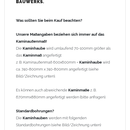
BAUWERKS.
100mm
bis 1000mm Kaminbreite: Abstand vom Kaminrand ca.
120mm
Was sollten Sie beim Kauf beachten?
ab 1000mm Kaminbreite: Abstand vom Kaminrand ca.
140mm
Unsere Maßangaben beziehen sich immer auf das
Andere Bohrmaße sind auf Anfrage möglich (Aufpreis
Kaminaußenmaß!
Sonderbohrung 55,99 EUR).
Die
Kaminhaube
wird umlaufend 70-100mm größer als
das
Kaminmaß
angefertigt
z. B. Kaminaußenmaß 600x600mm =
Kaminhaube
wird
Befestigung/Stützen
ca. 740-800mm x 740-800mm angefertigt (siehe
Die
Kaminhaube
wird inkl.
Edelstahl
Befestigungsmaterial
Bild/Zeichnung unten).
geliefert. Die Standardflachstützen sind aus
Edelstahl
(40x4mm)
und haben eine Höhe von 17cm. Die Höhe der Kaminhaube
Es können auch abweichende
Kaminmaße
z. B.
beträgt ca. 25cm bis 30cm. Die
Kaminhaube
kann mit längeren
670mmx880mm angefertigt werden (bitte anfragen).
Stützen bis Höhe 450mm geliefert werden (Aufpreis 42,89 EUR).
Standardbohrungen?
Kaminkopfabdeckung
Die
Kaminhauben
werden mit folgenden
Die
Kaminhaube
wird
ohne
Kaminkopfabdeckung
geliefert.
Standardbohrungen (siehe Bild/Zeichnung unten)
Kaminkopfabdeckungen
finden Sie unter "
Kaminabdeckung
".