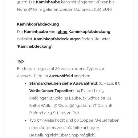
30cm. Die
Kaminhaube
kann mit längeren Stützen bis
Kaminstützen
geliefert.
Höhe 450mm geliefert werden (Aufpreis 42,89 EUR).
Bei der Kombination mit
Wetterfahne
und
Kaminbreite
über 900mm wird die
Kaminhaube
in 1,5mm Dicke
Kaminkopfabdeckung
angefertigt.
Die
Kaminhaube
wird
ohne
Kaminkopfabdeckung
Die
Kaminhaube
kann mit
klappbaren Stützen
(Aufpreis
geliefert.
Kaminkopfabdeckungen
finden Sie unter
für 4 Stützen = 96,89 EUR, Länge ab 1200mm 6 Stützen =
"
Kaminabdeckung
".
145,39 EUR) geliefert werden.
Bitte besprechen Sie den Einbau der
Kaminhaube
mit
Typ
Ihrem zuständigen
Schornsteinfeger
.
Es stehen insgesamt 20 verschiedene Typen zur
Auswahl. Bitte im
Auswahlfeld
angeben.
Hinweis: Für
Standardhauben siehe Auswahlfeld
Kaminhauben
und
Kaminabdeckungen
: 01 Haus,
können wir
03
leider
keine
Nachnahme anbieten!
Welle (unser Topseller)
, 04 Plafond 1, 05
Meidinger, 11 Solid, 12 Laube, 13 Schwalbe, 14
Lieferzeit: ca. 1-2 Wochen nach Zahlungseingang
Sattel Welle, 15 Welle 90° gedreht, 17 Dach, 18
Plafond 2, 19 S-Line, 20 Pult
Sonderanfertigung: Die Kaminhaube wird kundenspezifisch
Typ 07 (Welle hoch) und 08 (Doppel Welle) haben
angefertigt - keine Rücknahme möglich!
einen Aufpreis von 20% (bitte anfragen -
Bestellung nicht über Shop möglich).