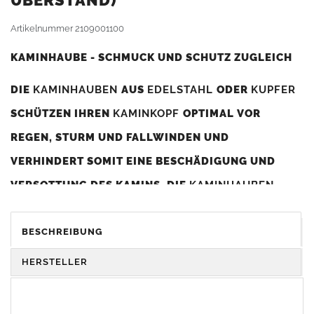
BERSTAND)
Artikelnummer
2109001100
KAMINHAUBE - SCHMUCK UND SCHUTZ ZUGLEICH
DIE
KAMINHAUBEN
AUS
EDELSTAHL
ODER
KUPFER
SCHÜTZEN IHREN
KAMINKOPF
OPTIMAL VOR
REGEN, STURM UND FALLWINDEN UND
VERHINDERT SOMIT EINE BESCHÄDIGUNG UND
VERSOTTUNG DES KAMINS. DIE
KAMINHAUBEN
VERBESSERN DIE ZUGLEISTUNG DES
KAMINS
UND
DIENEN GLEICHZEITIG ALS GESTALTERISCHES
BESCHREIBUNG
ELEMENT ZUR VERSCHÖNERUNG DES BAUWERKS.
HERSTELLER
Was sollten Sie beim Kauf beachten?