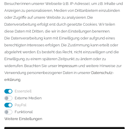
Besucher:innen unserer Webseite (z.B. IP-Adresse), um z.B. Inhalte und
KONTAKT
Anzeigen zu personalisieren, Medien von Drittanbietern einzubinden
oder Zugriffe auf unsere Website zu analysieren. Die
Fa. Steffen Jost
Datenverarbeitung erfolgt erst durch gesetzte Cookies. Wir teilen
Söbrigener Weg 50
diese Daten mit Dritten, die wir in den Einstellungen benennen.
D-01796 Pirna
Die Datenverarbeitung kann mit Einwilligung oder aufgrund eines
berechtigten Interesses erfolgen. Die Zustimmung kann erteilt oder
abgelehnt werden. Es besteht das Recht, nicht einzuwilligen und die
Telefon:
+49 (0)3501 507295
Einwilligung zu einem späteren Zeitpunkt zu ändern oder zu
info@dach-teufel.de
widerrufen. Beachten Sie unser
Impressum
und weitere Hinweise zur
Verwendung personenbezogener Daten in unserer
Daten­schutz­
erklärung
.
Essenziell
Externe Medien
PayPal
Funktional
Weitere Einstellungen