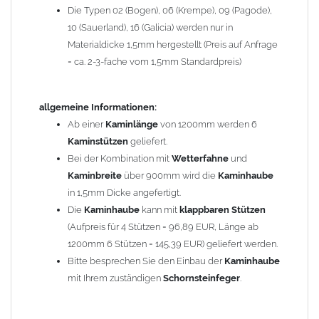
Die Typen 02 (Bogen), 06 (Krempe), 09 (Pagode),
Zum Bild vergößern, bitte auf das Bild klicken!
10 (Sauerland), 16 (Galicia) werden nur in
Materialdicke 1,5mm hergestellt (Preis auf Anfrage
= ca. 2-3-fache vom 1,5mm Standardpreis)
allgemeine Informationen:
Ab einer
Kaminlänge
von 1200mm werden 6
Kaminstützen
geliefert.
Bei der Kombination mit
Wetterfahne
und
Kaminbreite
über 900mm wird die
Kaminhaube
in 1,5mm Dicke angefertigt.
Die
Kaminhaube
kann mit
klappbaren Stützen
(Aufpreis für 4 Stützen = 96,89 EUR, Länge ab
1200mm 6 Stützen = 145,39 EUR) geliefert werden.
Bitte besprechen Sie den Einbau der
Kaminhaube
mit Ihrem zuständigen
Schornsteinfeger
.