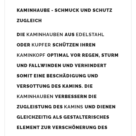
Unsere Maßangaben beziehen sich immer auf das
KAMINHAUBE - SCHMUCK UND SCHUTZ
Kaminaußenmaß!
ZUGLEICH
Die
Kaminhaube
wird umlaufend 70-100mm größer als das
Kaminmaß
angefertigt
DIE
KAMINHAUBEN
AUS
EDELSTAHL
z. B. Kaminaußenmaß 600x600mm =
Kaminhaube
wird ca. 740-
ODER
KUPFER
SCHÜTZEN IHREN
800mm x 740-800mm angefertigt (siehe Bild/Zeichnung unten).
KAMINKOPF
OPTIMAL VOR REGEN, STURM
Es können auch abweichende
Kaminmaße
z. B. 670mmx880mm
UND FALLWINDEN UND VERHINDERT
angefertigt werden (bitte anfragen).
SOMIT EINE BESCHÄDIGUNG UND
Standardbohrungen?
VERSOTTUNG DES KAMINS. DIE
Die
Kaminhauben
werden mit folgenden Standardbohrungen
KAMINHAUBEN
VERBESSERN DIE
(siehe Bild/Zeichnung unten) angefertigt. Sollten die Bohrungen
nicht passen dann bitte
"ohne"
Bohrungen (Auswahlfeld)
ZUGLEISTUNG DES
KAMINS
UND DIENEN
bestellen.
GLEICHZEITIG ALS GESTALTERISCHES
bis 500mm Kaminbreite: Abstand vom Kaminrand ca.
80mm
ELEMENT ZUR VERSCHÖNERUNG DES
bis 800mm Kaminbreite: Abstand vom Kaminrand ca.