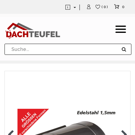
0
( 0 )
Dachrinne und Fallrohre
Werkzeuge und Löttechnik
Kugeln / Halbkugeln
Heuel Alu Dachtritte
Heuel Alu Schneefang
Kaminabdeckung