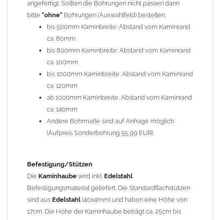
angefertigt. Sollten die Bohrungen nicht passen dann
bitte
"ohne"
Bohrungen (Auswahlfeld) bestellen.
Typ
bis 500mm Kaminbreite: Abstand vom Kaminrand
Es stehen insgesamt 20 verschiedene Typen zur Auswahl. Bitte
ca. 80mm
im
Auswahlfeld
angeben.
bis 800mm Kaminbreite: Abstand vom Kaminrand
Standardhauben siehe Auswahlfeld
: 01 Haus,
03 Welle
ca. 100mm
(unser Topseller)
, 04 Plafond 1, 05 Meidinger, 11 Solid, 12
bis 1000mm Kaminbreite: Abstand vom Kaminrand
Laube, 13 Schwalbe, 14 Sattel Welle, 15 Welle 90° gedreht,
ca. 120mm
17 Dach, 18 Plafond 2, 19 S-Line, 20 Pult
ab 1000mm Kaminbreite: Abstand vom Kaminrand
Typ 07 (Welle hoch) und 08 (Doppel Welle) haben einen
ca. 140mm
Aufpreis von 20% (bitte anfragen - Bestellung nicht über
Andere Bohrmaße sind auf Anfrage möglich
Shop möglich).
(Aufpreis Sonderbohrung 55,99 EUR).
Die Typen 02 (Bogen), 06 (Krempe), 09 (Pagode), 10
(Sauerland), 16 (Galicia) werden nur in Materialdicke
1,5mm hergestellt (Preis auf Anfrage = ca. 2-3-fache vom
Befestigung/Stützen
1,5mm Standardpreis)
Die
Kaminhaube
wird inkl.
Edelstahl
Befestigungsmaterial geliefert. Die Standardflachstützen
sind aus
Edelstahl
(40x4mm) und haben eine Höhe von
allgemeine Informationen:
17cm. Die Höhe der Kaminhaube beträgt ca. 25cm bis
Ab einer
Kaminlänge
von 1200mm werden 6