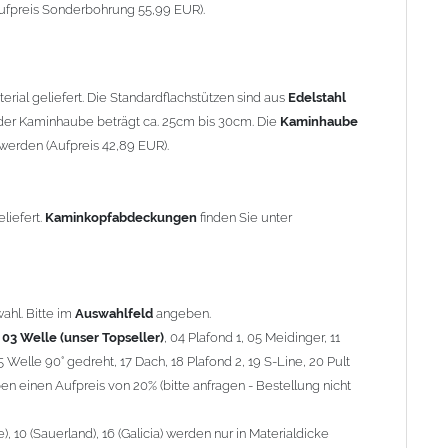
90° gedreht, 17 Dach, 18 Plafond 2, 19 S-Line, 20 Pult
ufpreis Sonderbohrung 55,99 EUR).
 einen Aufpreis von 20% (bitte anfragen - Bestellung nicht
10 (Sauerland), 16 (Galicia) werden nur in Materialdicke 1,5mm
rial geliefert. Die Standardflachstützen sind aus
Edelstahl
om 1,5mm Standardpreis)
er Kaminhaube beträgt ca. 25cm bis 30cm. Die
Kaminhaube
werden (Aufpreis 42,89 EUR).
minstützen
geliefert.
breite
über 900mm wird die
Kaminhaube
in 1,5mm Dicke
eliefert.
Kaminkopfabdeckungen
finden Sie unter
Aufpreis für 4 Stützen = 96,89 EUR, Länge ab 1200mm 6 Stützen
be
mit Ihrem zuständigen
Schornsteinfeger
.
ahl. Bitte im
Auswahlfeld
angeben.
,
03 Welle (unser Topseller)
, 04 Plafond 1, 05 Meidinger, 11
5 Welle 90° gedreht, 17 Dach, 18 Plafond 2, 19 S-Line, 20 Pult
nnen wir leider
keine
Nachnahme anbieten!
n einen Aufpreis von 20% (bitte anfragen - Bestellung nicht
 10 (Sauerland), 16 (Galicia) werden nur in Materialdicke