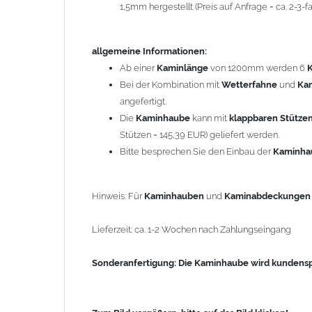
1,5mm hergestellt (Preis auf Anfrage = ca. 2-3
Sonderanfertigung: Die Kaminhaube wird kundenspezi
allgemeine Informationen:
Zum Bild vergößern, bitte auf das Bild klicken!
Ab einer
Kaminlänge
von 1200mm werden 6
Bei der Kombination mit
Wetterfahne
und
Ka
angefertigt.
Die
Kaminhaube
kann mit
klappbaren Stütze
Stützen = 145,39 EUR) geliefert werden.
Bitte besprechen Sie den Einbau der
Kaminh
Hinweis: Für
Kaminhauben
und
Kaminabdeckunge
Lieferzeit: ca. 1-2 Wochen nach Zahlungseingang
Sonderanfertigung: Die Kaminhaube wird kundenspe