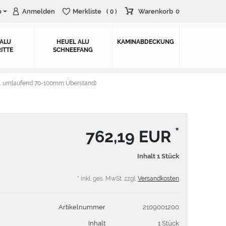
o
Anmelden
Merkliste
Warenkorb
0
( 0 )
 ALU
HEUEL ALU
KAMINABDECKUNG
ITTE
SCHNEEFANG
. umlaufend 70-100mm Überstand)
*
762,19 EUR
Inhalt
1
Stück
* inkl. ges. MwSt. zzgl.
Versandkosten
Artikelnummer
2109001200
Inhalt
1 Stück