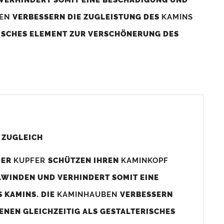
BEN
VERBESSERN DIE ZUGLEISTUNG DES
KAMINS
RISCHES ELEMENT ZUR VERSCHÖNERUNG DES
aminaußenmaß!
s das
Kaminmaß
angefertigt
d ca. 740-800mm x 740-800mm angefertigt (siehe
 ZUGLEICH
DER
KUPFER
SCHÜTZEN IHREN
KAMINKOPF
x880mm angefertigt werden (bitte anfragen).
LWINDEN UND VERHINDERT SOMIT EINE
 KAMINS. DIE
KAMINHAUBEN
VERBESSERN
gen (siehe Bild/Zeichnung unten) angefertigt. Sollten die
ENEN GLEICHZEITIG ALS GESTALTERISCHES
Auswahlfeld) bestellen.