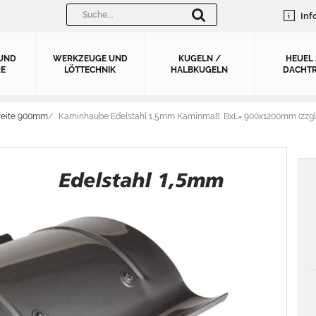
Inf
UND
WERKZEUGE UND
KUGELN /
HEUEL
E
LÖTTECHNIK
HALBKUGELN
DACHTR
reite 900mm
Kaminhaube Edelstahl 1,5mm Kaminmaß: BxL= 900x1200mm (zzgl