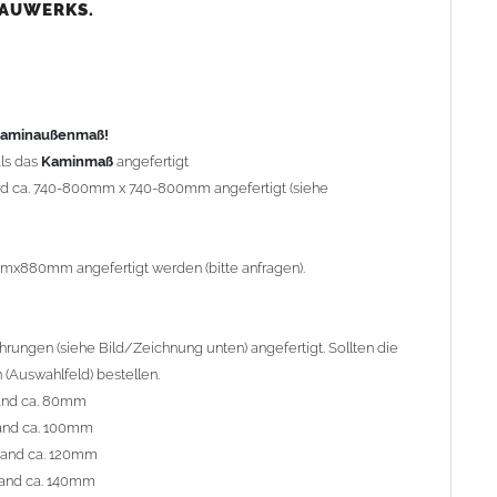
nd ca. 80mm
BAUWERKS.
nd ca. 100mm
and ca. 120mm
nd ca. 140mm
preis Sonderbohrung 55,99 EUR).
 Kaminaußenmaß!
ls das
Kaminmaß
angefertigt
rd ca. 740-800mm x 740-800mm angefertigt (siehe
al geliefert. Die Standardflachstützen sind aus
Edelstahl
r Kaminhaube beträgt ca. 25cm bis 30cm. Die
Kaminhaube
erden (Aufpreis 42,89 EUR).
mmx880mm angefertigt werden (bitte anfragen).
efert.
Kaminkopfabdeckungen
finden Sie unter
ungen (siehe Bild/Zeichnung unten) angefertigt. Sollten die
(Auswahlfeld) bestellen.
and ca. 80mm
and ca. 100mm
l. Bitte im
Auswahlfeld
angeben.
rand ca. 120mm
 Welle (unser Topseller)
, 04 Plafond 1, 05 Meidinger, 11 Solid,
and ca. 140mm