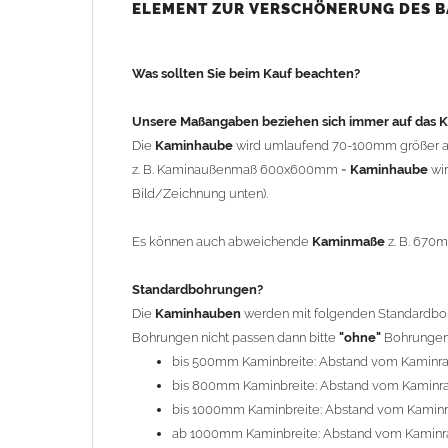
bis 500mm Kaminbreite: Abstand vom Kaminra
ELEMENT ZUR VERSCHÖNERUNG DES 
bis 800mm Kaminbreite: Abstand vom Kaminra
bis 1000mm Kaminbreite: Abstand vom Kaminr
Was sollten Sie beim Kauf beachten?
ab 1000mm Kaminbreite: Abstand vom Kaminra
Andere Bohrmaße sind auf Anfrage möglich (Auf
Unsere Maßangaben beziehen sich immer auf das
Die
Kaminhaube
wird umlaufend 70-100mm größer a
Befestigung/Stützen
z. B. Kaminaußenmaß 600x600mm =
Kaminhaube
wi
Die
Kaminhaube
wird inkl.
Edelstahl
Befestigungsmateri
Bild/Zeichnung unten).
(40x4mm) und haben eine Höhe von 17cm. Die Höhe de
kann mit längeren Stützen bis Höhe 450mm geliefert w
Es können auch abweichende
Kaminmaße
z. B. 670
Kaminkopfabdeckung
Standardbohrungen?
Die
Kaminhaube
wird
ohne
Kaminkopfabdeckung
geli
Die
Kaminhauben
werden mit folgenden Standardbohr
"
Kaminabdeckung
".
Bohrungen nicht passen dann bitte
"ohne"
Bohrungen 
bis 500mm Kaminbreite: Abstand vom Kaminr
Typ
bis 800mm Kaminbreite: Abstand vom Kaminr
Es stehen insgesamt 20 verschiedene Typen zur Auswah
bis 1000mm Kaminbreite: Abstand vom Kamin
Standardhauben siehe Auswahlfeld
: 01 Haus,
03
ab 1000mm Kaminbreite: Abstand vom Kaminr