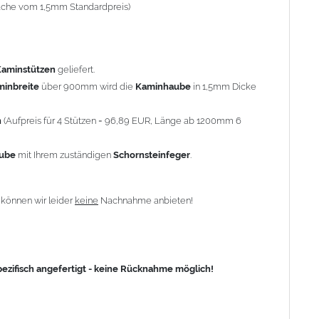
-fache vom 1,5mm Standardpreis)
fisch angefertigt - keine Rücknahme möglich!
Kaminstützen
geliefert.
minbreite
über 900mm wird die
Kaminhaube
in 1,5mm Dicke
n
(Aufpreis für 4 Stützen = 96,89 EUR, Länge ab 1200mm 6
aube
mit Ihrem zuständigen
Schornsteinfeger
.
n
können wir leider
keine
Nachnahme anbieten!
zifisch angefertigt - keine Rücknahme möglich!