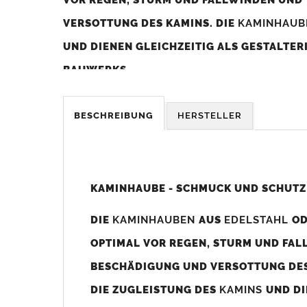
VERSOTTUNG DES KAMINS. DIE
KAMINHAU
UND DIENEN GLEICHZEITIG ALS GESTALTE
BAUWERKS.
Was sollten Sie beim Kauf beachten?
BESCHREIBUNG
HERSTELLER
Unsere Maßangaben beziehen sich immer auf das K
Die
Kaminhaube
wird umlaufend 70-100mm größer al
z. B. Kaminaußenmaß 600x600mm =
Kaminhaube
wir
KAMINHAUBE - SCHMUCK UND SCHUTZ
Bild/Zeichnung unten).
DIE
KAMINHAUBEN
AUS
EDELSTAHL
O
Es können auch abweichende
Kaminmaße
z. B. 670mm
OPTIMAL VOR REGEN, STURM UND FAL
Standardbohrungen?
BESCHÄDIGUNG UND VERSOTTUNG DES
Die
Kaminhauben
werden mit folgenden Standardbohrun
DIE ZUGLEISTUNG DES
KAMINS
UND DI
Bohrungen nicht passen dann bitte
"ohne"
Bohrungen (