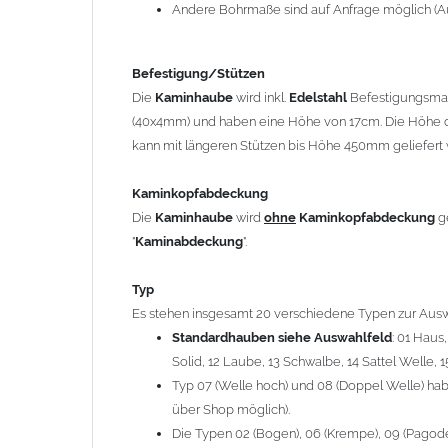
12 Laube, 13 Schwalbe, 14 Sattel Welle, 15 Welle 
Andere Bohrmaße sind auf Anfrage möglich (A
Typ 07 (Welle hoch) und 08 (Doppel Welle) haben
über Shop möglich).
Befestigung/Stützen
Die Typen 02 (Bogen), 06 (Krempe), 09 (Pagode), 
Die
Kaminhaube
wird inkl.
Edelstahl
Befestigungsmate
hergestellt (Preis auf Anfrage = ca. 2-3-fache v
(40x4mm) und haben eine Höhe von 17cm. Die Höhe d
kann mit längeren Stützen bis Höhe 450mm geliefert 
allgemeine Informationen:
Ab einer
Kaminlänge
von 1200mm werden 6
Ka
Kaminkopfabdeckung
Bei der Kombination mit
Wetterfahne
und
Kamin
Die
Kaminhaube
wird
ohne
Kaminkopfabdeckung
g
angefertigt.
"
Kaminabdeckung
".
Die
Kaminhaube
kann mit
klappbaren Stützen
(
= 145,39 EUR) geliefert werden.
Typ
Bitte besprechen Sie den Einbau der
Kaminhau
Es stehen insgesamt 20 verschiedene Typen zur Ausw
Standardhauben siehe Auswahlfeld
: 01 Haus
Solid, 12 Laube, 13 Schwalbe, 14 Sattel Welle, 1
Hinweis: Für
Kaminhauben
und
Kaminabdeckungen
kö
Typ 07 (Welle hoch) und 08 (Doppel Welle) habe
über Shop möglich).
Lieferzeit: ca. 1-2 Wochen nach Zahlungseingang
Die Typen 02 (Bogen), 06 (Krempe), 09 (Pagode),