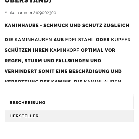
BERSTAND)
Artikelnummer
2109002300
KAMINHAUBE - SCHMUCK UND SCHUTZ ZUGLEICH
DIE
KAMINHAUBEN
AUS
EDELSTAHL
ODER
KUPFER
SCHÜTZEN IHREN
KAMINKOPF
OPTIMAL VOR
REGEN, STURM UND FALLWINDEN UND
VERHINDERT SOMIT EINE BESCHÄDIGUNG UND
VERSOTTUNG DES KAMINS. DIE
KAMINHAUBEN
VERBESSERN DIE ZUGLEISTUNG DES
KAMINS
UND
DIENEN GLEICHZEITIG ALS GESTALTERISCHES
BESCHREIBUNG
ELEMENT ZUR VERSCHÖNERUNG DES BAUWERKS.
HERSTELLER
Was sollten Sie beim Kauf beachten?