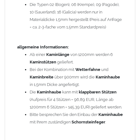
Die Typen 02 (Bogen), 06 (Krempe), 09 (Pagode),
Zum Bild vergößern, bitte auf das Bild klicken!
10 (Sauerland), 16 (Galicia) werden nur in
Materialdicke 1,5mm hergestellt (Preis auf Anfrage
= ca. 2-3-fache vom 1,5mm Standardpreis)
allgemeine Informationen:
Ab einer
Kaminlänge
von 1200mm werden 6
Kaminstützen
geliefert.
Bei der Kombination mit
Wetterfahne
und
Kaminbreite
über 900mm wird die
Kaminhaube
in 1,5mm Dicke angefertigt.
Die
Kaminhaube
kann mit
klappbaren Stützen
(Aufpreis für 4 Stützen = 96,89 EUR, Länge ab
1200mm 6 Stützen = 145,39 EUR) geliefert werden.
Bitte besprechen Sie den Einbau der
Kaminhaube
mit Ihrem zuständigen
Schornsteinfeger
.