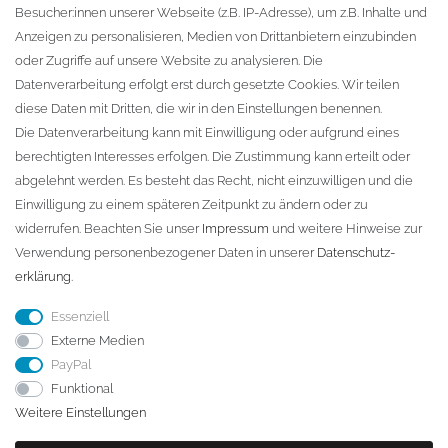
Besucher:innen unserer Webseite (z.B. IP-Adresse), um z.B. Inhalte und
KONTAKT
Anzeigen zu personalisieren, Medien von Drittanbietern einzubinden
oder Zugriffe auf unsere Website zu analysieren. Die
Fa. Steffen Jost
Datenverarbeitung erfolgt erst durch gesetzte Cookies. Wir teilen
Söbrigener Weg 50
diese Daten mit Dritten, die wir in den Einstellungen benennen.
D-01796 Pirna
Die Datenverarbeitung kann mit Einwilligung oder aufgrund eines
berechtigten Interesses erfolgen. Die Zustimmung kann erteilt oder
abgelehnt werden. Es besteht das Recht, nicht einzuwilligen und die
Telefon:
+49 (0)3501 507295
Einwilligung zu einem späteren Zeitpunkt zu ändern oder zu
info@dach-teufel.de
widerrufen. Beachten Sie unser
Impressum
und weitere Hinweise zur
Verwendung personenbezogener Daten in unserer
Daten­schutz­
erklärung
.
Essenziell
Externe Medien
PayPal
Funktional
Weitere Einstellungen