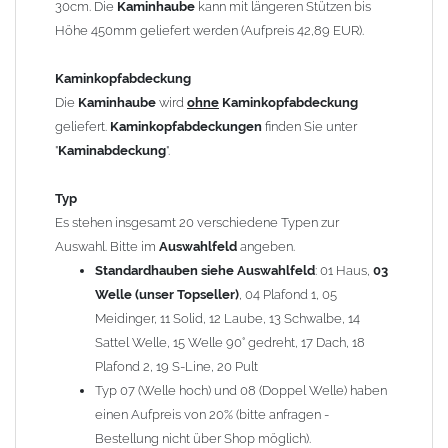
30cm. Die
Kaminhaube
kann mit längeren Stützen bis
Kaminstützen
geliefert.
Höhe 450mm geliefert werden (Aufpreis 42,89 EUR).
Bei der Kombination mit
Wetterfahne
und
Kaminbreite
über 900mm wird die
Kaminhaube
in 1,5mm Dicke
Kaminkopfabdeckung
angefertigt.
Die
Kaminhaube
wird
ohne
Kaminkopfabdeckung
Die
Kaminhaube
kann mit
klappbaren Stützen
(Aufpreis
geliefert.
Kaminkopfabdeckungen
finden Sie unter
für 4 Stützen = 96,89 EUR, Länge ab 1200mm 6 Stützen =
"
Kaminabdeckung
".
145,39 EUR) geliefert werden.
Bitte besprechen Sie den Einbau der
Kaminhaube
mit
Typ
Ihrem zuständigen
Schornsteinfeger
.
Es stehen insgesamt 20 verschiedene Typen zur
Auswahl. Bitte im
Auswahlfeld
angeben.
Hinweis: Für
Standardhauben siehe Auswahlfeld
Kaminhauben
und
Kaminabdeckungen
: 01 Haus,
können wir
03
leider
keine
Nachnahme anbieten!
Welle (unser Topseller)
, 04 Plafond 1, 05
Meidinger, 11 Solid, 12 Laube, 13 Schwalbe, 14
Lieferzeit: ca. 1-2 Wochen nach Zahlungseingang
Sattel Welle, 15 Welle 90° gedreht, 17 Dach, 18
Plafond 2, 19 S-Line, 20 Pult
Sonderanfertigung: Die Kaminhaube wird kundenspezifisch
Typ 07 (Welle hoch) und 08 (Doppel Welle) haben
angefertigt - keine Rücknahme möglich!
einen Aufpreis von 20% (bitte anfragen -
Bestellung nicht über Shop möglich).