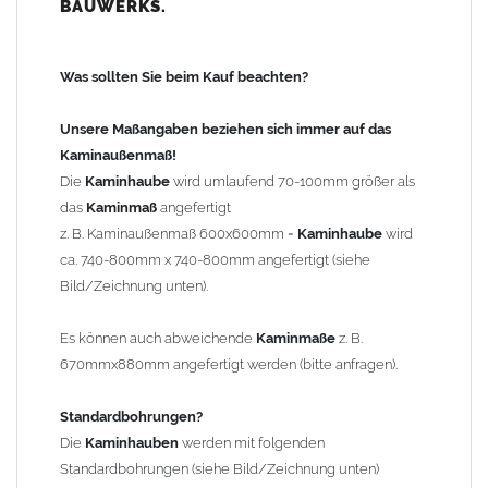
BAUWERKS.
100mm
bis 1000mm Kaminbreite: Abstand vom Kaminrand ca.
120mm
Was sollten Sie beim Kauf beachten?
ab 1000mm Kaminbreite: Abstand vom Kaminrand ca.
140mm
Unsere Maßangaben beziehen sich immer auf das
Andere Bohrmaße sind auf Anfrage möglich (Aufpreis
Kaminaußenmaß!
Sonderbohrung 55,99 EUR).
Die
Kaminhaube
wird umlaufend 70-100mm größer als
das
Kaminmaß
angefertigt
z. B. Kaminaußenmaß 600x600mm =
Kaminhaube
wird
Befestigung/Stützen
ca. 740-800mm x 740-800mm angefertigt (siehe
Die
Kaminhaube
wird inkl.
Edelstahl
Befestigungsmaterial
Bild/Zeichnung unten).
geliefert. Die Standardflachstützen sind aus
Edelstahl
(40x4mm)
und haben eine Höhe von 17cm. Die Höhe der Kaminhaube
Es können auch abweichende
Kaminmaße
z. B.
beträgt ca. 25cm bis 30cm. Die
Kaminhaube
kann mit längeren
670mmx880mm angefertigt werden (bitte anfragen).
Stützen bis Höhe 450mm geliefert werden (Aufpreis 42,89 EUR).
Standardbohrungen?
Kaminkopfabdeckung
Die
Kaminhauben
werden mit folgenden
Die
Kaminhaube
wird
ohne
Kaminkopfabdeckung
geliefert.
Standardbohrungen (siehe Bild/Zeichnung unten)
Kaminkopfabdeckungen
finden Sie unter "
Kaminabdeckung
".