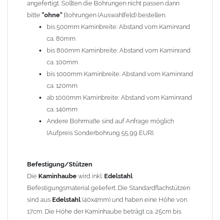
angefertigt. Sollten die Bohrungen nicht passen dann
bitte
"ohne"
Bohrungen (Auswahlfeld) bestellen.
Typ
bis 500mm Kaminbreite: Abstand vom Kaminrand
Es stehen insgesamt 20 verschiedene Typen zur Auswahl. Bitte
ca. 80mm
im
Auswahlfeld
angeben.
bis 800mm Kaminbreite: Abstand vom Kaminrand
Standardhauben siehe Auswahlfeld
: 01 Haus,
03 Welle
ca. 100mm
(unser Topseller)
, 04 Plafond 1, 05 Meidinger, 11 Solid, 12
bis 1000mm Kaminbreite: Abstand vom Kaminrand
Laube, 13 Schwalbe, 14 Sattel Welle, 15 Welle 90° gedreht,
ca. 120mm
17 Dach, 18 Plafond 2, 19 S-Line, 20 Pult
ab 1000mm Kaminbreite: Abstand vom Kaminrand
Typ 07 (Welle hoch) und 08 (Doppel Welle) haben einen
ca. 140mm
Aufpreis von 20% (bitte anfragen - Bestellung nicht über
Andere Bohrmaße sind auf Anfrage möglich
Shop möglich).
(Aufpreis Sonderbohrung 55,99 EUR).
Die Typen 02 (Bogen), 06 (Krempe), 09 (Pagode), 10
(Sauerland), 16 (Galicia) werden nur in Materialdicke
1,5mm hergestellt (Preis auf Anfrage = ca. 2-3-fache vom
Befestigung/Stützen
1,5mm Standardpreis)
Die
Kaminhaube
wird inkl.
Edelstahl
Befestigungsmaterial geliefert. Die Standardflachstützen
sind aus
Edelstahl
(40x4mm) und haben eine Höhe von
allgemeine Informationen:
17cm. Die Höhe der Kaminhaube beträgt ca. 25cm bis
Ab einer
Kaminlänge
von 1200mm werden 6