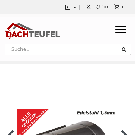
0
( 0 )
Dachrinne und Fallrohre
Werkzeuge und Löttechnik
Kugeln / Halbkugeln
Heuel Alu Dachtritte
Heuel Alu Schneefang
Kaminabdeckung