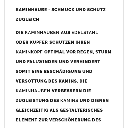
Unsere Maßangaben beziehen sich immer auf das
KAMINHAUBE - SCHMUCK UND SCHUTZ
Kaminaußenmaß!
ZUGLEICH
Die
Kaminhaube
wird umlaufend 70-100mm größer als das
Kaminmaß
angefertigt
DIE
KAMINHAUBEN
AUS
EDELSTAHL
z. B. Kaminaußenmaß 600x600mm =
Kaminhaube
wird ca. 740-
ODER
KUPFER
SCHÜTZEN IHREN
800mm x 740-800mm angefertigt (siehe Bild/Zeichnung unten).
KAMINKOPF
OPTIMAL VOR REGEN, STURM
Es können auch abweichende
Kaminmaße
z. B. 670mmx880mm
UND FALLWINDEN UND VERHINDERT
angefertigt werden (bitte anfragen).
SOMIT EINE BESCHÄDIGUNG UND
Standardbohrungen?
VERSOTTUNG DES KAMINS. DIE
Die
Kaminhauben
werden mit folgenden Standardbohrungen
KAMINHAUBEN
VERBESSERN DIE
(siehe Bild/Zeichnung unten) angefertigt. Sollten die Bohrungen
nicht passen dann bitte
"ohne"
Bohrungen (Auswahlfeld)
ZUGLEISTUNG DES
KAMINS
UND DIENEN
bestellen.
GLEICHZEITIG ALS GESTALTERISCHES
bis 500mm Kaminbreite: Abstand vom Kaminrand ca.
80mm
ELEMENT ZUR VERSCHÖNERUNG DES
bis 800mm Kaminbreite: Abstand vom Kaminrand ca.