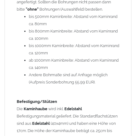
angefertigt. Sollten die Bohrungen nicht passen dann
bitte
"ohne"
Bohrungen (Auswahlfeld) bestellen.
Typ
bis 500mm Kaminbreite: Abstand vom Kaminrand
Es stehen insgesamt 20 verschiedene Typen zur Auswahl. Bitte
ca. 80mm
im
Auswahlfeld
angeben.
bis 800mm Kaminbreite: Abstand vom Kaminrand
Standardhauben siehe Auswahlfeld
: 01 Haus,
03 Welle
ca. 100mm
(unser Topseller)
, 04 Plafond 1, 05 Meidinger, 11 Solid, 12
bis 1000mm Kaminbreite: Abstand vom Kaminrand
Laube, 13 Schwalbe, 14 Sattel Welle, 15 Welle 90° gedreht,
ca. 120mm
17 Dach, 18 Plafond 2, 19 S-Line, 20 Pult
ab 1000mm Kaminbreite: Abstand vom Kaminrand
Typ 07 (Welle hoch) und 08 (Doppel Welle) haben einen
ca. 140mm
Aufpreis von 20% (bitte anfragen - Bestellung nicht über
Andere Bohrmaße sind auf Anfrage möglich
Shop möglich).
(Aufpreis Sonderbohrung 55,99 EUR).
Die Typen 02 (Bogen), 06 (Krempe), 09 (Pagode), 10
(Sauerland), 16 (Galicia) werden nur in Materialdicke
1,5mm hergestellt (Preis auf Anfrage = ca. 2-3-fache vom
Befestigung/Stützen
1,5mm Standardpreis)
Die
Kaminhaube
wird inkl.
Edelstahl
Befestigungsmaterial geliefert. Die Standardflachstützen
sind aus
Edelstahl
(40x4mm) und haben eine Höhe von
allgemeine Informationen:
17cm. Die Höhe der Kaminhaube beträgt ca. 25cm bis
Ab einer
Kaminlänge
von 1200mm werden 6