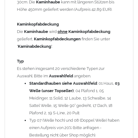
30cm. Die
Kaminhaube
kann mit längeren Stützen bis
Kaminstützen
geliefert.
Höhe 450mm geliefert werden (Aufpreis 42,89 EUR).
Bei der Kombination mit
Wetterfahne
und
Kaminbreite
über 900mm wird die
Kaminhaube
in 1,5mm Dicke
Kaminkopfabdeckung
angefertigt.
Die
Kaminhaube
wird
ohne
Kaminkopfabdeckung
Die
Kaminhaube
kann mit
klappbaren Stützen
(Aufpreis
geliefert.
Kaminkopfabdeckungen
finden Sie unter
für 4 Stützen = 96,89 EUR, Länge ab 1200mm 6 Stützen =
"
Kaminabdeckung
".
145,39 EUR) geliefert werden.
Bitte besprechen Sie den Einbau der
Kaminhaube
mit
Typ
Ihrem zuständigen
Schornsteinfeger
.
Es stehen insgesamt 20 verschiedene Typen zur
Auswahl. Bitte im
Auswahlfeld
angeben.
Hinweis: Für
Standardhauben siehe Auswahlfeld
Kaminhauben
und
Kaminabdeckungen
: 01 Haus,
können wir
03
leider
keine
Nachnahme anbieten!
Welle (unser Topseller)
, 04 Plafond 1, 05
Meidinger, 11 Solid, 12 Laube, 13 Schwalbe, 14
Lieferzeit: ca. 1-2 Wochen nach Zahlungseingang
Sattel Welle, 15 Welle 90° gedreht, 17 Dach, 18
Plafond 2, 19 S-Line, 20 Pult
Sonderanfertigung: Die Kaminhaube wird kundenspezifisch
Typ 07 (Welle hoch) und 08 (Doppel Welle) haben
angefertigt - keine Rücknahme möglich!
einen Aufpreis von 20% (bitte anfragen -
Bestellung nicht über Shop möglich).