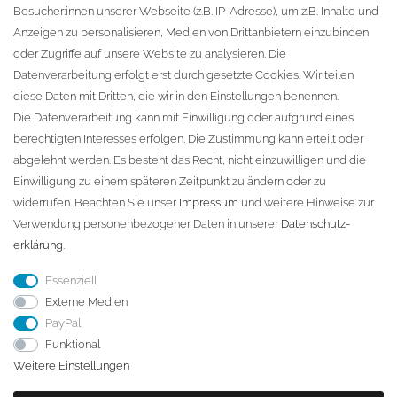
Besucher:innen unserer Webseite (z.B. IP-Adresse), um z.B. Inhalte und
KONTAKT
Anzeigen zu personalisieren, Medien von Drittanbietern einzubinden
oder Zugriffe auf unsere Website zu analysieren. Die
Fa. Steffen Jost
Datenverarbeitung erfolgt erst durch gesetzte Cookies. Wir teilen
Söbrigener Weg 50
diese Daten mit Dritten, die wir in den Einstellungen benennen.
D-01796 Pirna
Die Datenverarbeitung kann mit Einwilligung oder aufgrund eines
berechtigten Interesses erfolgen. Die Zustimmung kann erteilt oder
abgelehnt werden. Es besteht das Recht, nicht einzuwilligen und die
Telefon:
+49 (0)3501 507295
Einwilligung zu einem späteren Zeitpunkt zu ändern oder zu
info@dach-teufel.de
widerrufen. Beachten Sie unser
Impressum
und weitere Hinweise zur
Verwendung personenbezogener Daten in unserer
Daten­schutz­
erklärung
.
Essenziell
Externe Medien
PayPal
Funktional
Weitere Einstellungen