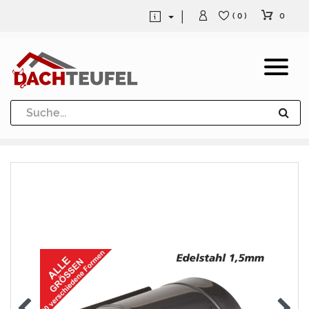
0
( 0 )
Dachrinne und Fallrohre
Werkzeuge und Löttechnik
Kugeln / Halbkugeln
Heuel Alu Dachtritte
Heuel Alu Schneefang
Kaminabdeckung