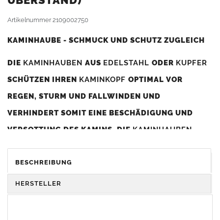
BERSTAND)
Artikelnummer
2109002750
KAMINHAUBE - SCHMUCK UND SCHUTZ ZUGLEICH
DIE
KAMINHAUBEN
AUS
EDELSTAHL
ODER
KUPFER
SCHÜTZEN IHREN
KAMINKOPF
OPTIMAL VOR
REGEN, STURM UND FALLWINDEN UND
VERHINDERT SOMIT EINE BESCHÄDIGUNG UND
VERSOTTUNG DES KAMINS. DIE
KAMINHAUBEN
VERBESSERN DIE ZUGLEISTUNG DES
KAMINS
UND
DIENEN GLEICHZEITIG ALS GESTALTERISCHES
BESCHREIBUNG
ELEMENT ZUR VERSCHÖNERUNG DES BAUWERKS.
HERSTELLER
Was sollten Sie beim Kauf beachten?