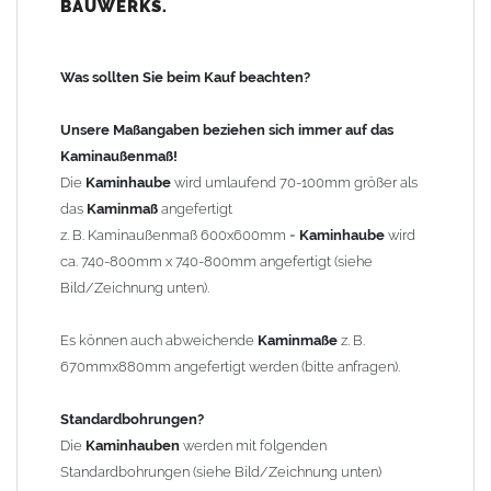
BAUWERKS.
100mm
bis 1000mm Kaminbreite: Abstand vom Kaminrand ca.
120mm
Was sollten Sie beim Kauf beachten?
ab 1000mm Kaminbreite: Abstand vom Kaminrand ca.
140mm
Unsere Maßangaben beziehen sich immer auf das
Andere Bohrmaße sind auf Anfrage möglich (Aufpreis
Kaminaußenmaß!
Sonderbohrung 55,99 EUR).
Die
Kaminhaube
wird umlaufend 70-100mm größer als
das
Kaminmaß
angefertigt
z. B. Kaminaußenmaß 600x600mm =
Kaminhaube
wird
Befestigung/Stützen
ca. 740-800mm x 740-800mm angefertigt (siehe
Die
Kaminhaube
wird inkl.
Edelstahl
Befestigungsmaterial
Bild/Zeichnung unten).
geliefert. Die Standardflachstützen sind aus
Edelstahl
(40x4mm)
und haben eine Höhe von 17cm. Die Höhe der Kaminhaube
Es können auch abweichende
Kaminmaße
z. B.
beträgt ca. 25cm bis 30cm. Die
Kaminhaube
kann mit längeren
670mmx880mm angefertigt werden (bitte anfragen).
Stützen bis Höhe 450mm geliefert werden (Aufpreis 42,89 EUR).
Standardbohrungen?
Kaminkopfabdeckung
Die
Kaminhauben
werden mit folgenden
Die
Kaminhaube
wird
ohne
Kaminkopfabdeckung
geliefert.
Standardbohrungen (siehe Bild/Zeichnung unten)
Kaminkopfabdeckungen
finden Sie unter "
Kaminabdeckung
".