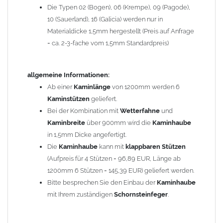
Die Typen 02 (Bogen), 06 (Krempe), 09 (Pagode),
Zum Bild vergößern, bitte auf das Bild klicken!
10 (Sauerland), 16 (Galicia) werden nur in
Materialdicke 1,5mm hergestellt (Preis auf Anfrage
= ca. 2-3-fache vom 1,5mm Standardpreis)
allgemeine Informationen:
Ab einer
Kaminlänge
von 1200mm werden 6
Kaminstützen
geliefert.
Bei der Kombination mit
Wetterfahne
und
Kaminbreite
über 900mm wird die
Kaminhaube
in 1,5mm Dicke angefertigt.
Die
Kaminhaube
kann mit
klappbaren Stützen
(Aufpreis für 4 Stützen = 96,89 EUR, Länge ab
1200mm 6 Stützen = 145,39 EUR) geliefert werden.
Bitte besprechen Sie den Einbau der
Kaminhaube
mit Ihrem zuständigen
Schornsteinfeger
.