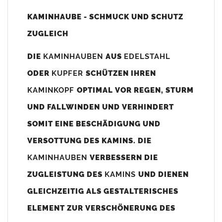
Unsere Maßangaben beziehen sich immer auf das
KAMINHAUBE - SCHMUCK UND SCHUTZ
Kaminaußenmaß!
ZUGLEICH
Die
Kaminhaube
wird umlaufend 70-100mm größer als das
Kaminmaß
angefertigt
DIE
KAMINHAUBEN
AUS
EDELSTAHL
z. B. Kaminaußenmaß 600x600mm =
Kaminhaube
wird ca. 740-
ODER
KUPFER
SCHÜTZEN IHREN
800mm x 740-800mm angefertigt (siehe Bild/Zeichnung unten).
KAMINKOPF
OPTIMAL VOR REGEN, STURM
Es können auch abweichende
Kaminmaße
z. B. 670mmx880mm
UND FALLWINDEN UND VERHINDERT
angefertigt werden (bitte anfragen).
SOMIT EINE BESCHÄDIGUNG UND
Standardbohrungen?
VERSOTTUNG DES KAMINS. DIE
Die
Kaminhauben
werden mit folgenden Standardbohrungen
KAMINHAUBEN
VERBESSERN DIE
(siehe Bild/Zeichnung unten) angefertigt. Sollten die Bohrungen
nicht passen dann bitte
"ohne"
Bohrungen (Auswahlfeld)
ZUGLEISTUNG DES
KAMINS
UND DIENEN
bestellen.
GLEICHZEITIG ALS GESTALTERISCHES
bis 500mm Kaminbreite: Abstand vom Kaminrand ca.
80mm
ELEMENT ZUR VERSCHÖNERUNG DES
bis 800mm Kaminbreite: Abstand vom Kaminrand ca.