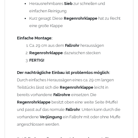
Bei
Fallrohren, die vor dem Jahr 2000 hergestellt wurden
,
Herausnehmbares
Sieb
zur schnellen und
beachten Sie bitte den Einbauhinweis (siehe -> Allgemeine
einfachen Reinigung
Hinweise).
Kurz gesagt: Diese
Regenrohrklappe
hat zu Recht
eine große Klappe
Um die Standsicherheit von
der Regenrohrklappe
zu
gewährleisten, können in Abhängigkeit der vorhandenen
Einfache Montage:
Rohrbefestigungen ggf. ein bis zwei weitere Rohrschellen
Ca. 29 cm aus dem
Fallrohr
heraussägen
notwendig werden.
Regenrohrklappe
dazwischen stecken
FERTIG!
Gebrauchshinweis:
Der nachträgliche Einbau ist problemlos möglich:
Durch das Entfernen des
Laubsiebs
in den
Durch einfaches Heraussägen eines ca. 29 cm langen
Wintermonaten lassen sich Vereisungen zuverlässig
Teilstücks lässt sich die
Regenrohrklappe
leicht in
vermeiden.
bereits vorhandene
Fallrohre
einsetzen. Die
Technische Daten:
Regenrohrklappe
besitzt oben eine weite Seite (Muffe)
Größe: geeignet für
und passt auf das normale
Fallrohre
Fallrohr
nach DIN 18461 mit
. Unten kann durch die
Außendurchmesser 100 mm
vorhandene
Verjüngung
ein Fallrohr mit oder ohne Muffe
Material:
angeschlossen werden.
Kupfer
Länge: 370 mm