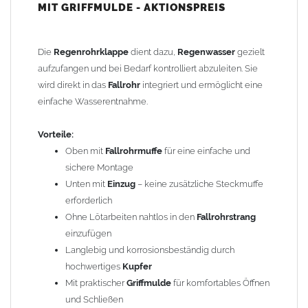
MIT GRIFFMULDE - AKTIONSPREIS
Schließen
Herausnehmbares
Sieb
zur schnellen und einfachen
Reinigung
Die
Regenrohrklappe
dient dazu,
Regenwasser
gezielt
Kurz gesagt: Diese
Regenrohrklappe
hat zu Recht eine
aufzufangen und bei Bedarf kontrolliert abzuleiten. Sie
große Klappe
wird direkt in das
Fallrohr
integriert und ermöglicht eine
Einfache Montage:
einfache Wasserentnahme.
Ca. 29 cm aus dem
Fallrohr
heraussägen
Regenrohrklappe
Vorteile:
dazwischen stecken
FERTIG!
Oben mit
Fallrohrmuffe
für eine einfache und
sichere Montage
Der nachträgliche Einbau ist problemlos möglich:
Unten mit
Einzug
– keine zusätzliche Steckmuffe
Durch einfaches Heraussägen eines ca. 29 cm langen Teilstücks
erforderlich
lässt sich die
Regenrohrklappe
leicht in bereits vorhandene
Ohne Lötarbeiten nahtlos in den
Fallrohrstrang
Fallrohre
einsetzen. Die
Regenrohrklappe
besitzt oben eine
einzufügen
weite Seite (Muffe) und passt auf das normale
Fallrohr
. Unten
Langlebig und korrosionsbeständig durch
kann durch die vorhandene
Verjüngung
ein Fallrohr mit oder
hochwertiges
Kupfer
ohne Muffe angeschlossen werden.
Mit praktischer
Griffmulde
für komfortables Öffnen
und Schließen