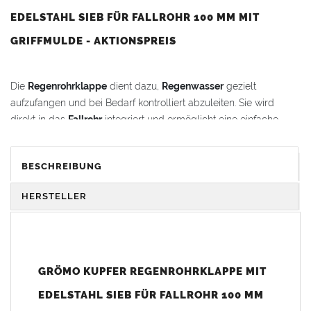
EDELSTAHL SIEB FÜR FALLROHR 100 MM MIT
GRIFFMULDE - AKTIONSPREIS
Die
Regenrohrklappe
dient dazu,
Regenwasser
gezielt
aufzufangen und bei Bedarf kontrolliert abzuleiten. Sie wird
direkt in das
Fallrohr
integriert und ermöglicht eine einfache
Wasserentnahme.
BESCHREIBUNG
Vorteile:
Oben mit
Fallrohrmuffe
für eine einfache und sichere
HERSTELLER
Montage
Unten mit
Einzug
– keine zusätzliche Steckmuffe
erforderlich
Ohne Lötarbeiten nahtlos in den
Fallrohrstrang
einzufügen
Langlebig und korrosionsbeständig durch hochwertiges
GRÖMO KUPFER REGENROHRKLAPPE MIT
Kupfer
EDELSTAHL SIEB FÜR FALLROHR 100 MM
Mit praktischer
Griffmulde
für komfortables Öffnen und