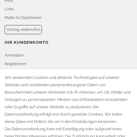
Hilfe
Links
Maße für Dachrinnen
Vertrag widerrufen
IHR KUNDENKONTO
Anmelden
Registrieren
Warenkorb
Wir verwenden Cookies und ähnliche Technologien auf unserer
Website und verarbeiten personenbezogene Daten von
Zur Kasse
Besucher:innen unserer Webseite (z.B. IP-Adresse), um z.B. Inhalte und
KONTAKT
Anzeigen zu personalisieren, Medien von Drittanbietern einzubinden
oder Zugriffe auf unsere Website zu analysieren. Die
Fa. Steffen Jost
Datenverarbeitung erfolgt erst durch gesetzte Cookies. Wir teilen
Söbrigener Weg 50
diese Daten mit Dritten, die wir in den Einstellungen benennen.
D-01796 Pirna
Die Datenverarbeitung kann mit Einwilligung oder aufgrund eines
berechtigten Interesses erfolgen. Die Zustimmung kann erteilt oder