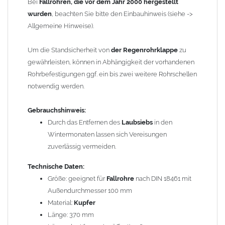
Länge der Klappe (geöffnet): 136 mm
Bei
Fallrohren, die vor dem Jahr 2000 hergestellt
Material
wurden
, beachten Sie bitte den Einbauhinweis (siehe ->
Laubsieb
: Edelstahl
GRÖMO Artikelnummer: 61528
Allgemeine Hinweise).
Gewicht: 0,80 kg
Um die Standsicherheit von
der Regenrohrklappe
zu
gewährleisten, können in Abhängigkeit der vorhandenen
Allgemeine Hinweise / Informationen:
Rohrbefestigungen ggf. ein bis zwei weitere Rohrschellen
Wegen der
elektrochemischen Kontaktkorrosion
dürfen
notwendig werden.
Kupferbauteile nicht mit Zink, Aluminium oder verzinkten
Bauteilen zusammen verbaut werden. Diese Metalle werden
Gebrauchshinweis:
durch Kupferionen stark angegriffen, insbesondere wenn
Durch das Entfernen des
Laubsiebs
in den
Regenwasser von Kupfer auf sie fließt. Lösung: Materialien
Wintermonaten lassen sich Vereisungen
trennen (z. B. durch Trennstreifen oder Beschichtungen) und den
zuverlässig vermeiden.
Wasserfluss so lenken, dass er nur von Zink, Aluminium und
verzinkten Bauteilen in Richtung Kupfer verläuft.
Technische Daten:
Richtige
Kombinationen ->
Größe: geeignet für
Zink, Edelstahl, Aluminium und verzinkte
Fallrohre
nach DIN 18461 mit
Bauteile können miteinander verbaut werden, da sie in der
Außendurchmesser 100 mm
elektrochemischen Spannungsreihe nahe beieinander liegen.
Material:
Kupfer
Kupfer kann mit Edelstahl und Blei kombiniert werden, da keine
Länge: 370 mm