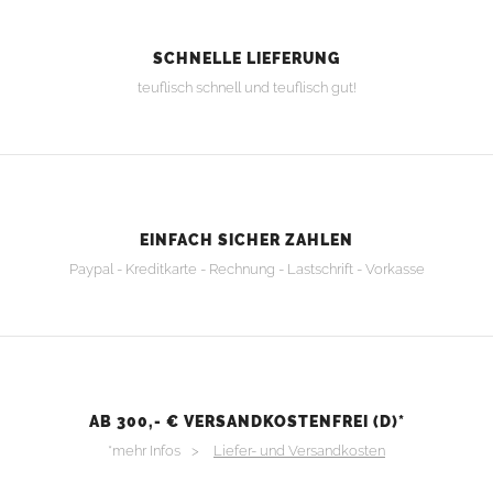
SCHNELLE LIEFERUNG
teuflisch schnell und teuflisch gut!
EINFACH SICHER ZAHLEN
Paypal - Kreditkarte - Rechnung - Lastschrift - Vorkasse
AB 300,- € VERSANDKOSTENFREI (D)*
*mehr Infos >
Liefer- und Versandkosten