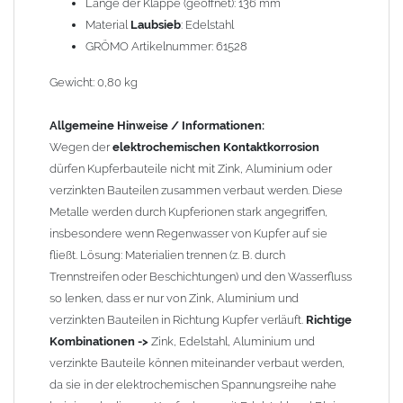
erhebliche Kontaktkorrosion auftritt.
Länge der Klappe (geöffnet): 136 mm
Material
Laubsieb
: Edelstahl
Einbauhinweis bei alten
GRÖMO Artikelnummer: 61528
gelöteten und gefalzten
Regenfallrohren (Rohre hergestellt vor 2000)
: Der Umbau bei
Gewicht: 0,80 kg
gefalzten Alu-, Kupferrohren und gelöteten Zinkrohren ist oft
etwas schwierig, da diese nicht so passgenau sind wie heutige
Allgemeine Hinweise / Informationen:
lasergeschweißte Rohre. Maßabweichungen von 1–2 mm sind
Wegen der
elektrochemischen Kontaktkorrosion
möglich. Anpassungsarbeiten wie Einziehen und Aufweiten sind
dürfen Kupferbauteile nicht mit Zink, Aluminium oder
manchmal nötig, oder es muss sogar das Rohr ober- und
verzinkten Bauteilen zusammen verbaut werden. Diese
unterhalb durch ein neues lasergeschweißtes Fallrohr ersetzt
Metalle werden durch Kupferionen stark angegriffen,
werden.
insbesondere wenn Regenwasser von Kupfer auf sie
fließt. Lösung: Materialien trennen (z. B. durch
Zusammenbau von
Metall-Regenfallrohren mit KG- und HT-
Trennstreifen oder Beschichtungen) und den Wasserfluss
Rohren
: Der direkte Zusammenbau von Metall- und
so lenken, dass er nur von Zink, Aluminium und
Kunststoffrohren ist aufgrund der unterschiedlichen
verzinkten Bauteilen in Richtung Kupfer verläuft.
Richtige
Wandstärken nur eingeschränkt möglich. Zu diesem Zweck
Kombinationen ->
Zink, Edelstahl, Aluminium und
führen wir einige Adapter in unserem Sortiment. Bei Fragen
verzinkte Bauteile können miteinander verbaut werden,
stehen wir Ihnen gern zur Verfügung.
da sie in der elektrochemischen Spannungsreihe nahe