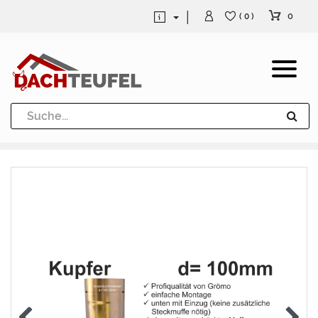
0
( 0 )
Dachrinne und Fallrohre
Werkzeuge und Löttechnik
Kugeln / Halbkugeln
Heuel Alu Dachtritte
Heuel Alu Schneefang
Kaminabdeckung