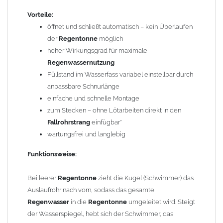
Vorteile:
Einfache Montage:
öffnet und schließt automatisch – kein Überlaufen
Ca. 37 cm aus dem
Fallrohr
heraussägen
der
Regentonne
möglich
Regenrohrklappe
dazwischen stecken*
hoher Wirkungsgrad für maximale
FERTIG!
Regenwassernutzung
Füllstand im Wasserfass variabel einstellbar durch
* evtl. mit zusätzlicher Steckmuffe - Zubehörartikel Art.-Nr.
anpassbare Schnurlänge
806370100
einfache und schnelle Montage
zum Stecken – ohne Lötarbeiten direkt in den
Einbautipps:
Fallrohrstrang
einfügbar*
wartungsfrei und langlebig
Der nachträgliche Einbau ist problemlos. Durch einfaches
Heraussägen eines ca. 37 cm langen Teilstücks lässt sich die
Funktionsweise:
Regenwasserklappe
leicht in bereits vorhandene
Fallrohre
einsetzen. Die
Regenrohrklappe
hat oben eine weite Seite und
Bei leerer
Regentonne
zieht die Kugel (Schwimmer) das
passt auf das normale
Fallrohr
. Unten wird an ein
Fallrohr
mit
Auslaufrohr nach vorn, sodass das gesamte
Muffe angeschlossen. Hat Ihr
Fallrohr
keine Muffe, wird eine
Regenwasser
in die
Regentonne
umgeleitet wird. Steigt
zusätzliche
Steckmuffe
(Art.-Nr. 806370100, nicht enthalten)
der Wasserspiegel, hebt sich der Schwimmer, das
benötigt. Diesen Artikel finden Sie unter Reduzierungen.