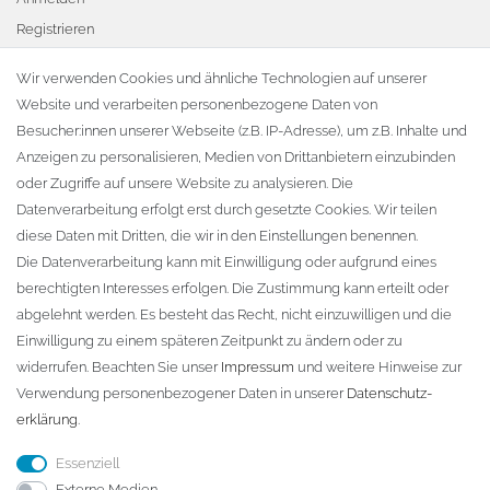
Registrieren
Warenkorb
Wir verwenden Cookies und ähnliche Technologien auf unserer
Website und verarbeiten personenbezogene Daten von
Zur Kasse
Besucher:innen unserer Webseite (z.B. IP-Adresse), um z.B. Inhalte und
KONTAKT
Anzeigen zu personalisieren, Medien von Drittanbietern einzubinden
oder Zugriffe auf unsere Website zu analysieren. Die
Fa. Steffen Jost
Datenverarbeitung erfolgt erst durch gesetzte Cookies. Wir teilen
Söbrigener Weg 50
diese Daten mit Dritten, die wir in den Einstellungen benennen.
D-01796 Pirna
Die Datenverarbeitung kann mit Einwilligung oder aufgrund eines
berechtigten Interesses erfolgen. Die Zustimmung kann erteilt oder
abgelehnt werden. Es besteht das Recht, nicht einzuwilligen und die
Telefon:
+49 (0)3501 507295
Einwilligung zu einem späteren Zeitpunkt zu ändern oder zu
info@dach-teufel.de
widerrufen. Beachten Sie unser
Impressum
und weitere Hinweise zur
Verwendung personenbezogener Daten in unserer
Daten­schutz­
erklärung
.
Essenziell
Externe Medien