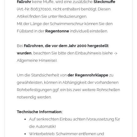
Fallrohr
keine Muffe, wird eine zusätzliche
Steckmuffe
Größe: für
Fallrohre
nach DIN 18461 mit
(Art.-Nr. 806370100, nicht enthalten) benötigt. Diesen
Außendurchmesser 100 mm
Artikel finden Sie unter Reduzierungen.
Material: Kupfer / Schwimmerkugel in Edelstahl
Mit der Länge der Schwimmerschnur können Sie den
Länge: ca. 450 mm
Füllstand in der
Regentonne
individuell einstellen.
Ausladung der Klappe: 232 mm
Kugeldurchmesser (Schwimmer): 80 mm
Bei
Fallrohren, die vor dem Jahr 2000 hergestellt
Länge Schnur: ca. 70 cm
wurden
, beachten Sie bitte den Einbauhinweis (siehe ->
Hersteller: Frank Bauelemente (
Frankomat
das Original) -
Allgemeine Hinweise).
baugleich mit Grömo "Regenwasserklappe Kugel -
automatisch" Art.-Nr. 60858
Um die Standsicherheit von
der Regenrohrklappe
zu
gewährleisten, können in Abhängigkeit der vorhandenen
Gewicht: 1,55 kg
Rohrbefestigungen ggf. ein bis zwei weitere Rohrschellen
notwendig werden.
Allgemeine Hinweise / Informationen:
Wegen der
elektrochemischen Kontaktkorrosion
dürfen
Technische Information:
Kupferbauteile nicht mit Zink, Aluminium oder verzinkten
Auf senkrechten Einbau achten (Voraussetzung für
Bauteilen zusammen verbaut werden. Diese Metalle werden
die Automatik)
durch Kupferionen stark angegriffen, insbesondere wenn
Winterbetrieb: Schwimmer entfernen und
Regenwasser von Kupfer auf sie fließt. Lösung: Materialien