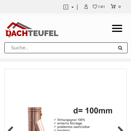
0
( 0 )
Dachrinne und Fallrohre
Werkzeuge und Löttechnik
Kugeln / Halbkugeln
Heuel Alu Dachtritte
Heuel Alu Schneefang
Kaminabdeckung