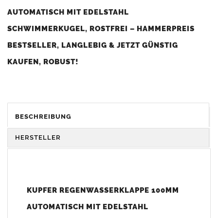
AUTOMATISCH MIT EDELSTAHL
SCHWIMMERKUGEL, ROSTFREI – HAMMERPREIS
BESTSELLER, LANGLEBIG & JETZT GÜNSTIG
KAUFEN, ROBUST!
BESTSELLER* BEI "REGENROHRKLAPPEN" - DIESER
ARTIKEL IST BEI UNSEREN KUNDEN SEHR BELIEBT
BESCHREIBUNG
UND WIRD BESONDERS OFT GEKAUFT (*HOHE
HERSTELLER
KUNDENZUFRIEDENHEIT UND SEHR GUTES PREIS-
LEISTUNGS-VERHÄLTNIS).
KUPFER REGENWASSERKLAPPE 100MM
Die
Regenrohrklappe Frankomat
mit integriertem
Kugelschwimmer wurde entwickelt, um
Regenwasser
einfach
AUTOMATISCH MIT EDELSTAHL
und effizient aufzufangen.