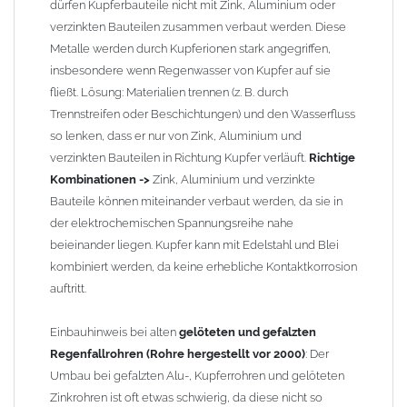
dürfen Kupferbauteile nicht mit Zink, Aluminium oder
Zusammenbau von
Metall-Regenfallrohren mit KG- und HT-
verzinkten Bauteilen zusammen verbaut werden. Diese
Rohren
: Der direkte Zusammenbau von Metall- und
Metalle werden durch Kupferionen stark angegriffen,
Kunststoffrohren ist aufgrund der unterschiedlichen
insbesondere wenn Regenwasser von Kupfer auf sie
Wandstärken nur eingeschränkt möglich. Zu diesem Zweck
fließt. Lösung: Materialien trennen (z. B. durch
führen wir einige Adapter in unserem Sortiment. Bei Fragen
Trennstreifen oder Beschichtungen) und den Wasserfluss
stehen wir Ihnen gern zur Verfügung.
so lenken, dass er nur von Zink, Aluminium und
verzinkten Bauteilen in Richtung Kupfer verläuft.
Richtige
Kombinationen ->
Zink, Aluminium und verzinkte
Bauteile können miteinander verbaut werden, da sie in
der elektrochemischen Spannungsreihe nahe
beieinander liegen. Kupfer kann mit Edelstahl und Blei
kombiniert werden, da keine erhebliche Kontaktkorrosion
auftritt.
Einbauhinweis bei alten
gelöteten und gefalzten
Regenfallrohren (Rohre hergestellt vor 2000)
: Der
Umbau bei gefalzten Alu-, Kupferrohren und gelöteten
Zinkrohren ist oft etwas schwierig, da diese nicht so