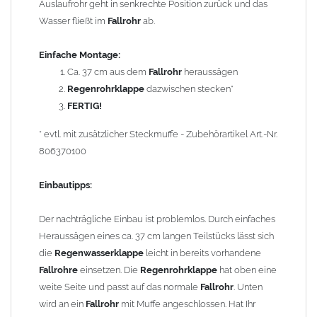
Auslaufrohr geht in senkrechte Position zurück und das
Mit der Länge der Schwimmerschnur können Sie den Füllstand
Wasser fließt im
Fallrohr
ab.
in der
Regentonne
individuell einstellen.
Einfache Montage:
Bei
Fallrohren, die vor dem Jahr 2000 hergestellt wurden
,
Ca. 37 cm aus dem
Fallrohr
heraussägen
beachten Sie bitte den Einbauhinweis (siehe -> Allgemeine
Regenrohrklappe
dazwischen stecken*
Hinweise).
FERTIG!
Um die Standsicherheit von
der Regenrohrklappe
zu
* evtl. mit zusätzlicher Steckmuffe - Zubehörartikel Art.-Nr.
gewährleisten, können in Abhängigkeit der vorhandenen
806370100
Rohrbefestigungen ggf. ein bis zwei weitere Rohrschellen
notwendig werden.
Einbautipps:
Technische Information:
Der nachträgliche Einbau ist problemlos. Durch einfaches
Auf senkrechten Einbau achten (Voraussetzung für die
Heraussägen eines ca. 37 cm langen Teilstücks lässt sich
Automatik)
die
Regenwasserklappe
leicht in bereits vorhandene
Winterbetrieb: Schwimmer entfernen und Auslaufklappe
Fallrohre
einsetzen. Die
Regenrohrklappe
hat oben eine
schließen
weite Seite und passt auf das normale
Fallrohr
. Unten
wird an ein
Fallrohr
mit Muffe angeschlossen. Hat Ihr
Technische Daten: