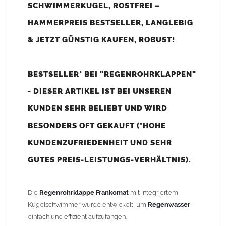
SCHWIMMERKUGEL, ROSTFREI –
Vorteile:
HAMMERPREIS BESTSELLER, LANGLEBIG
öffnet und schließt automatisch – kein Überlaufen der
& JETZT GÜNSTIG KAUFEN, ROBUST!
Regentonne
möglich
hoher Wirkungsgrad für maximale
Regenwassernutzung
Füllstand im Wasserfass variabel einstellbar durch
BESTSELLER* BEI "REGENROHRKLAPPEN"
anpassbare Schnurlänge
- DIESER ARTIKEL IST BEI UNSEREN
einfache und schnelle Montage
zum Stecken – ohne Lötarbeiten direkt in den
KUNDEN SEHR BELIEBT UND WIRD
Fallrohrstrang
einfügbar*
BESONDERS OFT GEKAUFT (*HOHE
wartungsfrei und langlebig
KUNDENZUFRIEDENHEIT UND SEHR
Funktionsweise:
GUTES PREIS-LEISTUNGS-VERHÄLTNIS).
Bei leerer
Regentonne
zieht die Kugel (Schwimmer) das
Auslaufrohr nach vorn, sodass das gesamte
Regenwasser
in die
Die
Regenrohrklappe Frankomat
mit integriertem
Regentonne
umgeleitet wird. Steigt der Wasserspiegel, hebt
Kugelschwimmer wurde entwickelt, um
Regenwasser
sich der Schwimmer, das Auslaufrohr geht in senkrechte Position
einfach und effizient aufzufangen.
zurück und das Wasser fließt im
Fallrohr
ab.