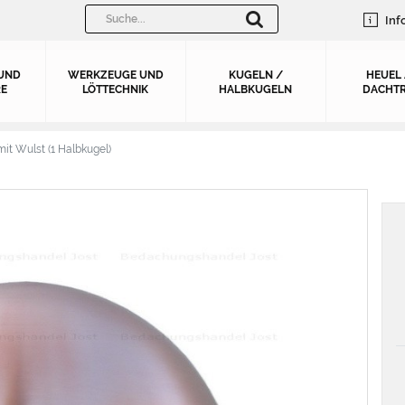
Inf
UND
WERKZEUGE UND
KUGELN /
HEUEL
E
LÖTTECHNIK
HALBKUGELN
DACHTR
it Wulst (1 Halbkugel)