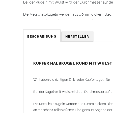
Bei der Kugeln mit Wulst wird der Durchmesser auf d
Die Metallhalbkugeln werden aus 1,0mm dickem Blech 
an manchen Stellen dünner. Eine genaue Angabe der Mat
Alle Halbkugeln haben immer den gleichen Durchmes
BESCHREIBUNG
HERSTELLER
oder alternativ mit einem Blechstreifen verlötet (Blechs
Kugel zusammenfügen und anschließend die zweite Häl
Die Kugeln sind in Kupfer, Zink und in einem Durchme
oder ohne Wulst und hoch- oder flachovale Kugeln im
KUPFER HALBKUGEL RUND MIT WULST 
Lieferzeit: ca. 1-2 Wochen (Kugeln teilweise lagermäßi
Wir haben die richtigen Zink- oder Kupferkugeln für 
Bei der Kugeln mit Wulst wird der Durchmesser auf 
Die Metallhalbkugeln werden aus 1,0mm dickem Blech
an manchen Stellen dünner. Eine genaue Angabe der Ma