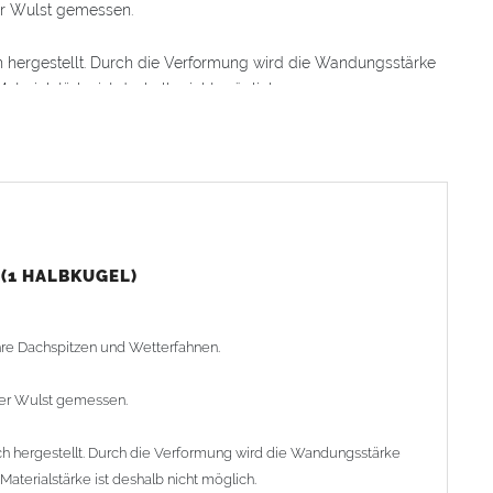
er Wulst gemessen.
hergestellt. Durch die Verformung wird die Wandungsstärke
erialstärke ist deshalb nicht möglich.
ser. Die Kugeln werden entweder stumpf zusammengelötet
treifen auf eine Innenseite der Halbkugel auflöten, dann die
fte von Außen verlöten).
sser von 30mm - 325mm lieferbar. Wir haben runde Kugeln mit
 Lieferprogramm.
(1 HALBKUGEL)
g ab Werk am Lager, kürzere Lieferzeiten auf Anfrage)
ihre Dachspitzen und Wetterfahnen.
der Wulst gemessen.
 hergestellt. Durch die Verformung wird die Wandungsstärke
terialstärke ist deshalb nicht möglich.