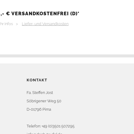
,- € VERSANDKOSTENFREI (D)*
hr Infos >
Liefer- und Versandkosten
KONTAKT
Fa. Steffen Jost
Söbrigener Weg 50
D-01796 Pirna
Telefon:
+49 (0)3501 507295