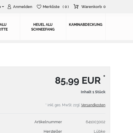
o
Anmelden
Merkliste
Warenkorb
0
( 0 )
 ALU
HEUEL ALU
KAMINABDECKUNG
ITTE
SCHNEEFANG
*
85,99 EUR
Inhalt
1
Stück
* inkl. ges. MwSt. zzgl.
Versandkosten
Artikelnummer
641003002
Hersteller
Lübke