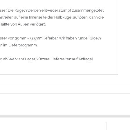
sser. Die Kugeln werden entweder stumpf zusammengelötet
hstreifen auf eine Innenseite der Halbkugel auflöten, dann die
lfte von Außen verlöten).
messer von 30mm - 325mm lieferbar. Wir haben runde Kugeln
ln im Lieferprogramm.
ig ab Werk am Lager, kürzere Lieferzeiten auf Anfrage)