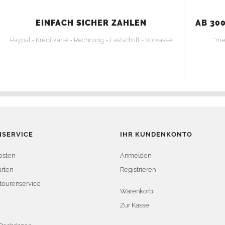
EINFACH SICHER ZAHLEN
AB 300
Paypal - Kreditkarte - Rechnung - Lastschrift - Vorkasse
*me
SERVICE
IHR KUNDENKONTO
osten
Anmelden
rten
Registrieren
tourenservice
Warenkorb
Zur Kasse