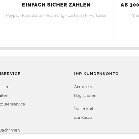
EINFACH SICHER ZAHLEN
AB 300
Paypal - Kreditkarte - Rechnung - Lastschrift - Vorkasse
*me
SERVICE
IHR KUNDENKONTO
osten
Anmelden
rten
Registrieren
tourenservice
Warenkorb
Zur Kasse
Dachrinnen