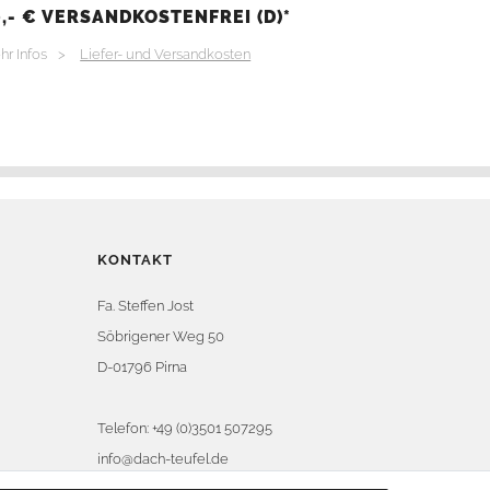
,- € VERSANDKOSTENFREI (D)*
hr Infos >
Liefer- und Versandkosten
KONTAKT
Fa. Steffen Jost
Söbrigener Weg 50
D-01796 Pirna
Telefon:
+49 (0)3501 507295
info@dach-teufel.de