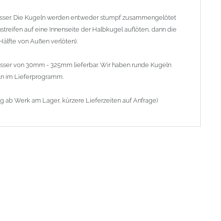
sser. Die Kugeln werden entweder stumpf zusammengelötet
hstreifen auf eine Innenseite der Halbkugel auflöten, dann die
lfte von Außen verlöten).
messer von 30mm - 325mm lieferbar. Wir haben runde Kugeln
ln im Lieferprogramm.
ig ab Werk am Lager, kürzere Lieferzeiten auf Anfrage)