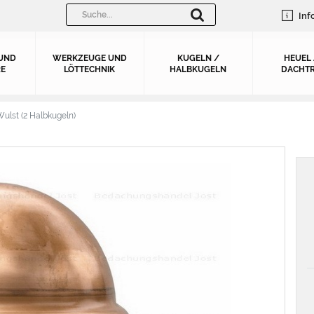
Inf
UND
WERKZEUGE UND
KUGELN /
HEUEL
E
LÖTTECHNIK
HALBKUGELN
DACHTR
ulst (2 Halbkugeln)