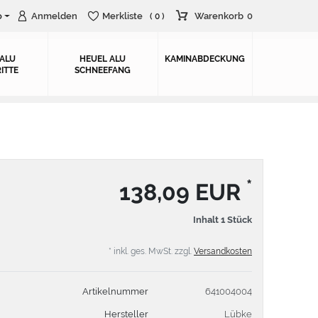
o
Anmelden
Merkliste
Warenkorb
0
( 0 )
 ALU
HEUEL ALU
KAMINABDECKUNG
ITTE
SCHNEEFANG
*
138,09 EUR
Inhalt
1
Stück
* inkl. ges. MwSt. zzgl.
Versandkosten
Artikelnummer
641004004
Hersteller
Lübke