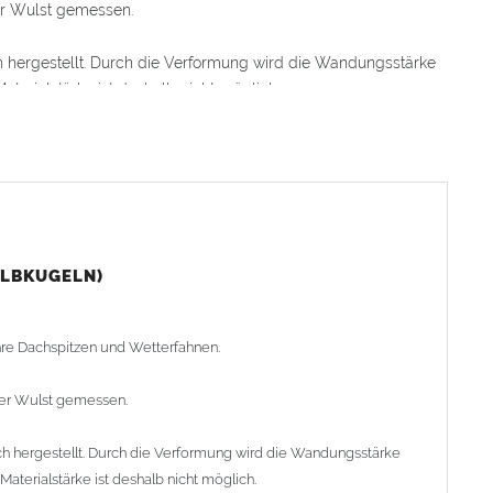
er Wulst gemessen.
hergestellt. Durch die Verformung wird die Wandungsstärke
erialstärke ist deshalb nicht möglich.
ser. Die Kugeln werden entweder stumpf zusammengelötet
treifen auf eine Innenseite der Halbkugel auflöten, dann die
fte von Außen verlöten).
sser von 30mm - 325mm lieferbar. Wir haben runde Kugeln mit
 Lieferprogramm.
ALBKUGELN)
g ab Werk am Lager, kürzere Lieferzeiten auf Anfrage)
ihre Dachspitzen und Wetterfahnen.
der Wulst gemessen.
 hergestellt. Durch die Verformung wird die Wandungsstärke
terialstärke ist deshalb nicht möglich.