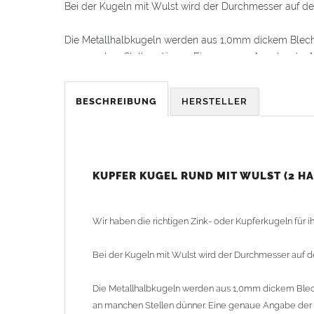
Bei der Kugeln mit Wulst wird der Durchmesser auf d
Die Metallhalbkugeln werden aus 1,0mm dickem Blech 
an manchen Stellen dünner. Eine genaue Angabe der Mat
Alle Halbkugeln haben immer den gleichen Durchmes
BESCHREIBUNG
HERSTELLER
oder alternativ mit einem Blechstreifen verlötet (Blechs
Kugel zusammenfügen und anschließend die zweite Häl
Die Kugeln sind in Kupfer, Zink und in einem Durchme
oder ohne Wulst und hoch- oder flachovale Kugeln im
KUPFER KUGEL RUND MIT WULST (2 H
Lieferzeit: ca. 1-2 Wochen (Kugeln teilweise lagermäßi
Wir haben die richtigen Zink- oder Kupferkugeln für 
Bei der Kugeln mit Wulst wird der Durchmesser auf 
Die Metallhalbkugeln werden aus 1,0mm dickem Blech
an manchen Stellen dünner. Eine genaue Angabe der Ma