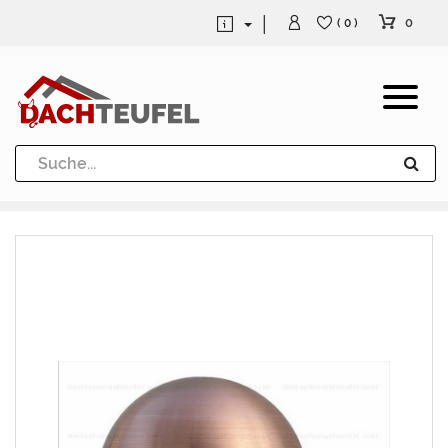
0
( 0 )
Dachrinne und Fallrohre
Werkzeuge und Löttechnik
Kugeln / Halbkugeln
Heuel Alu Dachtritte
Heuel Alu Schneefang
Kaminabdeckung