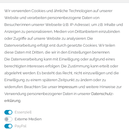
Warenkorb
Wir verwenden Cookies und ähnliche Technologien auf unserer
Website und verarbeiten personenbezogene Daten von
Zur Kasse
Besucher:innen unserer Webseite (z.B. IP-Adresse), um z.B. Inhalte und
KONTAKT
Anzeigen zu personalisieren, Medien von Drittanbietern einzubinden
oder Zugriffe auf unsere Website zu analysieren. Die
Fa. Steffen Jost
Datenverarbeitung erfolgt erst durch gesetzte Cookies. Wir teilen
Söbrigener Weg 50
diese Daten mit Dritten, die wir in den Einstellungen benennen.
D-01796 Pirna
Die Datenverarbeitung kann mit Einwilligung oder aufgrund eines
berechtigten Interesses erfolgen. Die Zustimmung kann erteilt oder
abgelehnt werden. Es besteht das Recht, nicht einzuwilligen und die
Telefon:
+49 (0)3501 507295
Einwilligung zu einem späteren Zeitpunkt zu ändern oder zu
info@dach-teufel.de
widerrufen. Beachten Sie unser
Impressum
und weitere Hinweise zur
Verwendung personenbezogener Daten in unserer
Daten­schutz­
erklärung
.
Essenziell
Externe Medien
PayPal