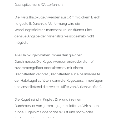
ohne Wulst und hoch- oder flachovale Kugeln im
Dachspitzen und Wetterfahnen.
Lieferprogramm.
Die Metallhalbkugeln werden aus 1,0mm dickem Blech
Lieferzeit: ca. 1-2 Wochen (Kugeln teilweise lagermäßig ab Werk
hergestellt. Durch die Verformung wird die
am Lager, kürzere Lieferzeiten auf Anfrage)
Wandungsstärke an manchen Stellen dünner. Eine
genaue Angabe der Materialstärke ist deshalb nicht
möglich.
Alle Halbkugeln haben immer den gleichen
Durchmesser. Die Kugeln werden entweder stumpf
zusammengelötet oder alternativ mit einem
Blechstreifen verlötet (Blechstreifen auf eine Innenseite
der Halbkugel auflöten, dann die Kugel zusammenfügen
und anschließend die zweite Hälfte von Außen verlöten).
Die Kugeln sind in Kupfer, Zink und in einem
Durchmesser von 30mm - 325mm lieferbar. Wir haben
runde Kugeln mit oder ohne Wulst und hoch- oder