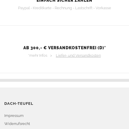
EINFACH SICHER ZAHLEN
Paypal - Kreditkarte - Rechnung - Lastschrift - Vorkasse
AB 300,- € VERSANDKOSTENFREI (D)*
*mehr Infos >
Liefer- und Versandkosten
DACH-TEUFEL
Impressum
Widerrufsrecht