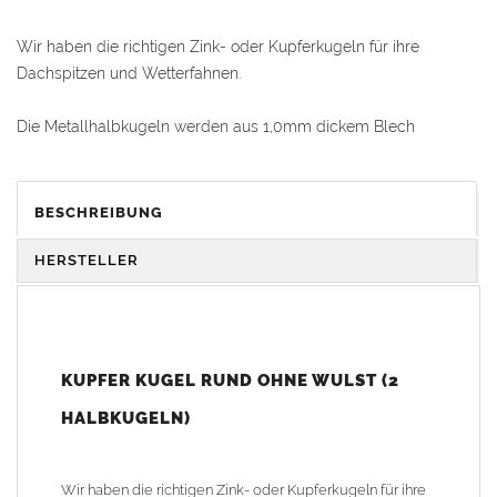
Wir haben die richtigen Zink- oder Kupferkugeln für ihre
Dachspitzen und Wetterfahnen.
Die Metallhalbkugeln werden aus 1,0mm dickem Blech
hergestellt. Durch die Verformung wird die Wandungsstärke an
manchen Stellen dünner. Eine genaue Angabe der
Materialstärke ist deshalb nicht möglich.
BESCHREIBUNG
Alle Halbkugeln haben immer den gleichen Durchmesser. Die
HERSTELLER
Kugeln werden entweder stumpf zusammengelötet oder
alternativ mit einem Blechstreifen verlötet (Blechstreifen auf eine
Innenseite der Halbkugel auflöten, dann die Kugel
zusammenfügen und anschließend die zweite Hälfte von Außen
KUPFER KUGEL RUND OHNE WULST (2
verlöten).
HALBKUGELN)
Die Kugeln sind in Kupfer, Zink und in einem Durchmesser von
30mm - 325mm lieferbar. Wir haben runde Kugeln mit oder
Wir haben die richtigen Zink- oder Kupferkugeln für ihre