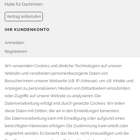
Maße für Dachrinnen
Vertrag widerrufen
IHR KUNDENKONTO
Anmelden
Registrieren
Warenkorb
Wir verwenden Cookies und ähnliche Technologien auf unserer
Website und verarbeiten personenbezogene Daten von
Zur Kasse
Besucher:innen unserer Webseite (z.B. IP-Adresse), um z.B. Inhalte und
KONTAKT
Anzeigen zu personalisieren, Medien von Drittanbietern einzubinden
oder Zugriffe auf unsere Website zu analysieren. Die
Fa. Steffen Jost
Datenverarbeitung erfolgt erst durch gesetzte Cookies. Wir teilen
Söbrigener Weg 50
diese Daten mit Dritten, die wir in den Einstellungen benennen.
D-01796 Pirna
Die Datenverarbeitung kann mit Einwilligung oder aufgrund eines
berechtigten Interesses erfolgen. Die Zustimmung kann erteilt oder
abgelehnt werden. Es besteht das Recht, nicht einzuwilligen und die
Telefon:
+49 (0)3501 507295