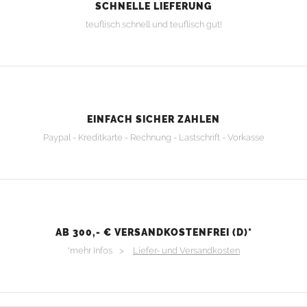
SCHNELLE LIEFERUNG
teuflisch schnell und teuflisch gut!
EINFACH SICHER ZAHLEN
Paypal - Kreditkarte - Rechnung - Lastschrift - Vorkasse
AB 300,- € VERSANDKOSTENFREI (D)*
*mehr Infos >
Liefer- und Versandkosten