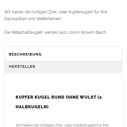
Wir haben die richtigen Zink- oder Kupferkugeln für ihre
Dachspitzen und Wetterfahnen.
Die Metallhalbkugeln werden aus 1,0mm dickem Blech
hergestellt. Durch die Verformung wird die Wandungsstärke an
manchen Stellen dünner. Eine genaue Angabe der
Materialstärke ist deshalb nicht möglich.
BESCHREIBUNG
Alle Halbkugeln haben immer den gleichen Durchmesser. Die
HERSTELLER
Kugeln werden entweder stumpf zusammengelötet oder
alternativ mit einem Blechstreifen verlötet (Blechstreifen auf eine
Innenseite der Halbkugel auflöten, dann die Kugel
zusammenfügen und anschließend die zweite Hälfte von Außen
KUPFER KUGEL RUND OHNE WULST (2
verlöten).
HALBKUGELN)
Die Kugeln sind in Kupfer, Zink und in einem Durchmesser von
30mm - 325mm lieferbar. Wir haben runde Kugeln mit oder
Wir haben die richtigen Zink- oder Kupferkugeln für ihre