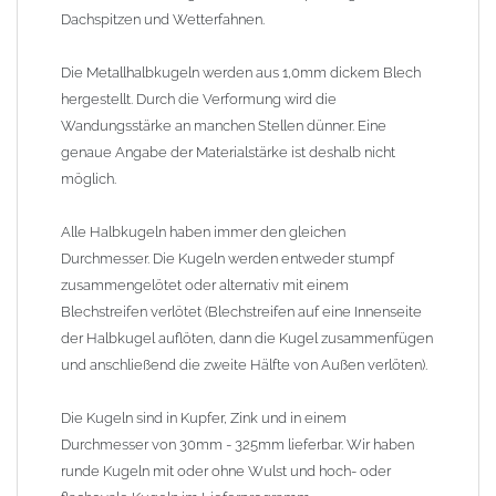
ohne Wulst und hoch- oder flachovale Kugeln im
Dachspitzen und Wetterfahnen.
Lieferprogramm.
Die Metallhalbkugeln werden aus 1,0mm dickem Blech
Lieferzeit: ca. 1-2 Wochen (Kugeln teilweise lagermäßig ab Werk
hergestellt. Durch die Verformung wird die
am Lager, kürzere Lieferzeiten auf Anfrage)
Wandungsstärke an manchen Stellen dünner. Eine
genaue Angabe der Materialstärke ist deshalb nicht
möglich.
Alle Halbkugeln haben immer den gleichen
Durchmesser. Die Kugeln werden entweder stumpf
zusammengelötet oder alternativ mit einem
Blechstreifen verlötet (Blechstreifen auf eine Innenseite
der Halbkugel auflöten, dann die Kugel zusammenfügen
und anschließend die zweite Hälfte von Außen verlöten).
Die Kugeln sind in Kupfer, Zink und in einem
Durchmesser von 30mm - 325mm lieferbar. Wir haben
runde Kugeln mit oder ohne Wulst und hoch- oder