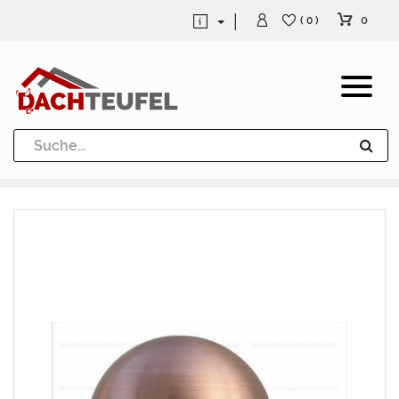
0
( 0 )
Dachrinne und Fallrohre
Werkzeuge und Löttechnik
Kugeln / Halbkugeln
Heuel Alu Dachtritte
Heuel Alu Schneefang
Kaminabdeckung