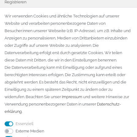
Registrieren
Warenkorb
Wir verwenden Cookies und ähnliche Technologien auf unserer
Website und verarbeiten personenbezogene Daten von
Zur Kasse
Besucher:innen unserer Webseite (z.B. IP-Adresse), um z.B. Inhalte und
KONTAKT
Anzeigen zu personalisieren, Medien von Drittanbietern einzubinden
oder Zugriffe auf unsere Website zu analysieren. Die
Fa. Steffen Jost
Datenverarbeitung erfolgt erst durch gesetzte Cookies. Wir teilen
Söbrigener Weg 50
diese Daten mit Dritten, die wir in den Einstellungen benennen.
D-01796 Pirna
Die Datenverarbeitung kann mit Einwilligung oder aufgrund eines
berechtigten Interesses erfolgen. Die Zustimmung kann erteilt oder
abgelehnt werden. Es besteht das Recht, nicht einzuwilligen und die
Telefon:
+49 (0)3501 507295
Einwilligung zu einem späteren Zeitpunkt zu ändern oder zu
info@dach-teufel.de
widerrufen. Beachten Sie unser
Impressum
und weitere Hinweise zur
Verwendung personenbezogener Daten in unserer
Daten­schutz­
erklärung
.
Essenziell
Externe Medien