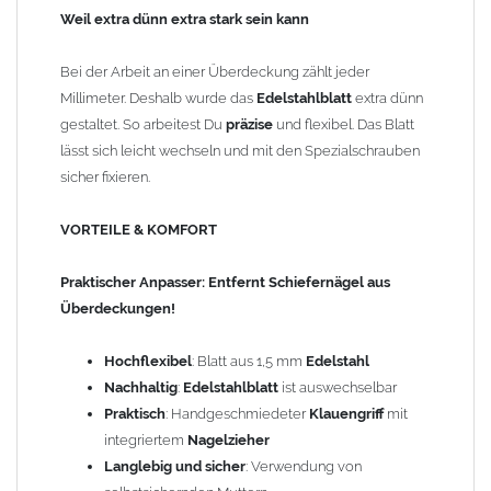
Langlebig und sicher
: Verwendung von selbstsichernden
Weil extra dünn extra stark sein kann
Muttern
Gleichberechtigt
: Verlängerte Nagelklaue ohne Nachteil
Bei der Arbeit an einer Überdeckung zählt jeder
für Linkshänder
Millimeter. Deshalb wurde das
Edelstahlblatt
extra dünn
gestaltet. So arbeitest Du
präzise
und flexibel. Das Blatt
Länge: 470 mm
lässt sich leicht wechseln und mit den Spezialschrauben
Gewicht: 1,00 kg
sicher fixieren.
VORTEILE & KOMFORT
Praktischer Anpasser: Entfernt
Schiefernägel
aus
Überdeckungen!
Hochflexibel
: Blatt aus 1,5 mm
Edelstahl
Nachhaltig
:
Edelstahlblatt
ist auswechselbar
Praktisch
: Handgeschmiedeter
Klauengriff
mit
integriertem
Nagelzieher
Langlebig und sicher
: Verwendung von