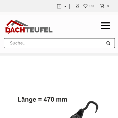
0
( 0 )
Dachrinne und Fallrohre
Werkzeuge und Löttechnik
Kugeln / Halbkugeln
Heuel Alu Dachtritte
Heuel Alu Schneefang
Kaminabdeckung