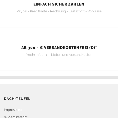
EINFACH SICHER ZAHLEN
Paypal - Kreditkarte - Rechnung - Lastschrift - Vorkasse
AB 300,- € VERSANDKOSTENFREI (D)*
*mehr Infos >
Liefer- und Versandkosten
DACH-TEUFEL
Impressum
Widerrufsrecht