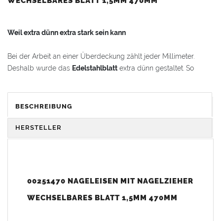
WECHSELBARES BLATT 1,5MM 470MM
Weil extra dünn extra stark sein kann
Bei der Arbeit an einer Überdeckung zählt jeder Millimeter.
Deshalb wurde das
Edelstahlblatt
extra dünn gestaltet. So
arbeitest Du
präzise
und flexibel. Das Blatt lässt sich leicht
wechseln und mit den Spezialschrauben sicher fixieren.
BESCHREIBUNG
VORTEILE & KOMFORT
HERSTELLER
Praktischer Anpasser: Entfernt
Schiefernägel
aus
Überdeckungen!
Hochflexibel
: Blatt aus 1,5 mm
Edelstahl
00251470 NAGELEISEN MIT NAGELZIEHER
Nachhaltig
:
Edelstahlblatt
ist auswechselbar
WECHSELBARES BLATT 1,5MM 470MM
Praktisch
: Handgeschmiedeter
Klauengriff
mit
integriertem
Nagelzieher