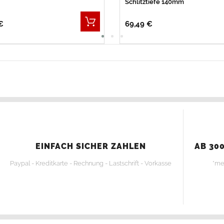
Schlitztiefe 140mm
€
69,49 €
EINFACH SICHER ZAHLEN
AB 300
Paypal - Kreditkarte - Rechnung - Lastschrift - Vorkasse
*me