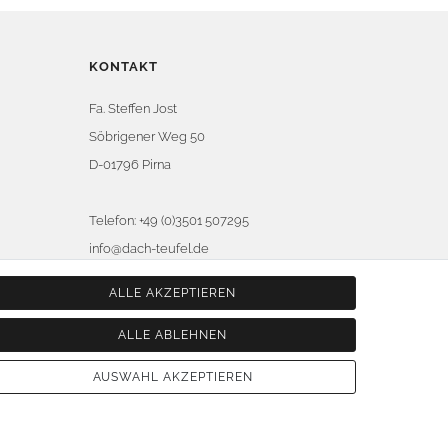
KONTAKT
Fa. Steffen Jost
Söbrigener Weg 50
D-01796 Pirna
Telefon:
+49 (0)3501 507295
info@dach-teufel.de
ALLE AKZEPTIEREN
ALLE ABLEHNEN
AUSWAHL AKZEPTIEREN