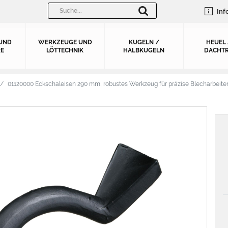
Inf
UND
WERKZEUGE UND
KUGELN /
HEUEL
E
LÖTTECHNIK
HALBKUGELN
DACHTR
01120000 Eckschaleisen 290 mm, robustes Werkzeug für präzise Blecharbeite