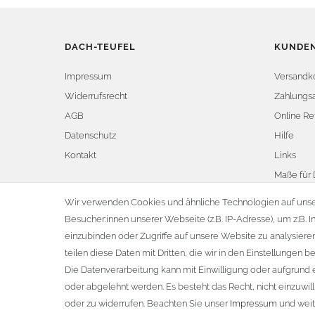
DACH-TEUFEL
KUNDEN
Impressum
Versandk
Widerrufsrecht
Zahlungsa
AGB
Online Re
Datenschutz
Hilfe
Kontakt
Links
Maße für 
Vertrag 
Wir verwenden Cookies und ähnliche Technologien auf uns
Besucher:innen unserer Webseite (z.B. IP-Adresse), um z.B. I
einzubinden oder Zugriffe auf unsere Website zu analysieren
teilen diese Daten mit Dritten, die wir in den Einstellungen 
Die Datenverarbeitung kann mit Einwilligung oder aufgrund e
oder abgelehnt werden. Es besteht das Recht, nicht einzuwil
oder zu widerrufen. Beachten Sie unser
Impressum
und weit