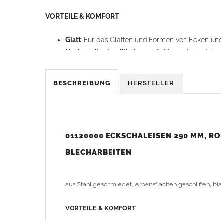
VORTEILE & KOMFORT
Glatt
: Für das Glätten und Formen von Ecken un
Hochwertig
: Aus
Werkzeugstahl
geschmiedet
Sauber
: Arbeitsflächen sind
blank poliert
BESCHREIBUNG
HERSTELLER
Gewicht: 1,55 kg
01120000 ECKSCHALEISEN 290 MM, R
BLECHARBEITEN
aus Stahl geschmiedet, Arbeitsflächen geschliffen, bla
VORTEILE & KOMFORT