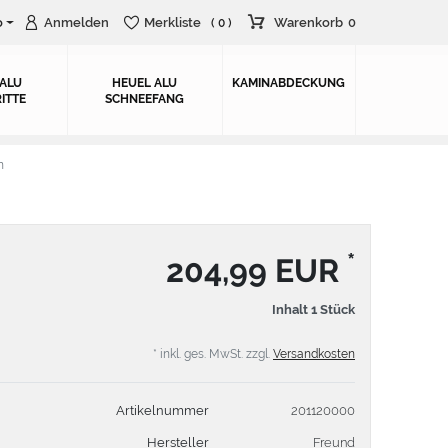
o
Anmelden
Merkliste
Warenkorb
0
( 0 )
 ALU
HEUEL ALU
KAMINABDECKUNG
ITTE
SCHNEEFANG
n
*
204,99 EUR
Inhalt
1
Stück
* inkl. ges. MwSt. zzgl.
Versandkosten
Artikelnummer
201120000
Hersteller
Freund