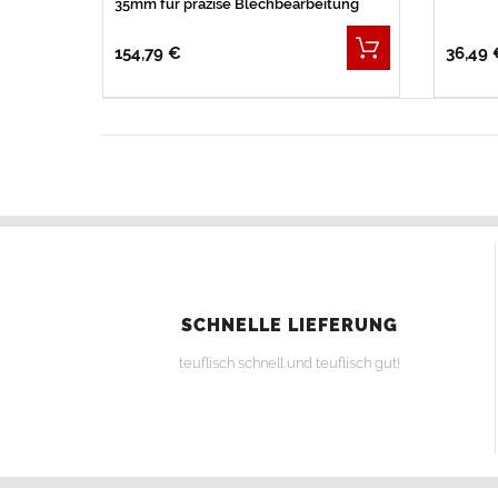
35mm für präzise Blechbearbeitung
154,79 €
36,49 
SCHNELLE LIEFERUNG
teuflisch schnell und teuflisch gut!