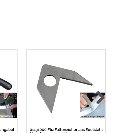
tengabel
01131000 Fliz Faltenzieher aus Edelstahl
01150000