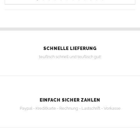
SCHNELLE LIEFERUNG
teuflisch schnell und teuflisch gut!
EINFACH SICHER ZAHLEN
Paypal - Kreditkarte - Rechnung - Lastschrift - Vorkasse