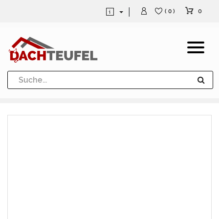
0
( 0 )
Dachrinne und Fallrohre
Werkzeuge und Löttechnik
Kugeln / Halbkugeln
Heuel Alu Dachtritte
Heuel Alu Schneefang
Kaminabdeckung