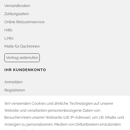
Versandkosten
Zahlungsarten
Online Retourenservice
Hilfe
Links
Maße für Dachrinnen
Vertrag widerrufen
IHR KUNDENKONTO
Anmelden
Registrieren
Warenkorb
Wir verwenden Cookies und ähnliche Technologien auf unserer
Website und verarbeiten personenbezogene Daten von
Zur Kasse
Besucher:innen unserer Webseite (z.B. IP-Adresse), um z.B. Inhalte und
KONTAKT
Anzeigen zu personalisieren, Medien von Drittanbietern einzubinden