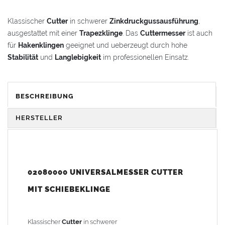
Klassischer
Cutter
in schwerer
Zinkdruckgussausführung
,
ausgestattet mit einer
Trapezklinge
. Das
Cuttermesser
ist auch
für
Hakenklingen
geeignet und ueberzeugt durch hohe
Stabilität
und
Langlebigkeit
im professionellen Einsatz.
Vorteile und Komfort
BESCHREIBUNG
Robuster Cutter mit sicherem Klingenvorschub
HERSTELLER
Einfach und sicher
: Massives
Zinkdruckgussgehaeuse
mit mehrstufig einziehbarer Klinge
Ergonomisch
: Angepasste Handform und integrierte
Daumenauflage
fuer komfortables Arbeiten
02080000 UNIVERSALMESSER CUTTER
Praktisch
: Integriertes
Klingenreservoir im Griff
MIT SCHIEBEKLINGE
Gewicht: 0,15 kg
Klassischer
Cutter
in schwerer