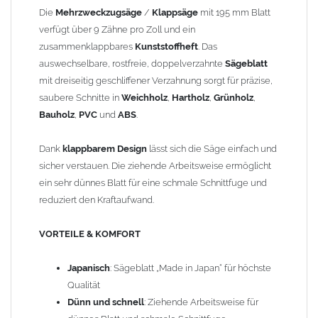
und schmale Schnittfuge
Die
Mehrzweckzugsäge
/
Klappsäge
mit 195 mm Blatt
Sauber
: Glatte Schnittkante für präzises Arbeiten
verfügt über 9 Zähne pro Zoll und ein
Bündig
: Flexibles Blatt ermöglicht bündige Schnitte
zusammenklappbares
Kunststoffheft
. Das
auswechselbare, rostfreie, doppelverzahnte
Sägeblatt
Gewicht: 0,30 kg
mit dreiseitig geschliffener Verzahnung sorgt für präzise,
saubere Schnitte in
Weichholz
,
Hartholz
,
Grünholz
,
Bauholz
,
PVC
und
ABS
.
Dank
klappbarem Design
lässt sich die Säge einfach und
sicher verstauen. Die ziehende Arbeitsweise ermöglicht
ein sehr dünnes Blatt für eine schmale Schnittfuge und
reduziert den Kraftaufwand.
VORTEILE & KOMFORT
Japanisch
: Sägeblatt „Made in Japan“ für höchste
Qualität
Dünn und schnell
: Ziehende Arbeitsweise für