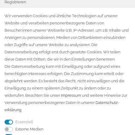
Registrieren
Warenkorb
Wir verwenden Cookies und ähnliche Technologien auf unserer
Website und verarbeiten personenbezogene Daten von
Zur Kasse
Besucher:innen unserer Webseite (z.B. IP-Adresse), um z.B. Inhalte und
KONTAKT
Anzeigen zu personalisieren, Medien von Drittanbietern einzubinden
oder Zugriffe auf unsere Website zu analysieren. Die
Fa. Steffen Jost
Datenverarbeitung erfolgt erst durch gesetzte Cookies. Wir teilen
Söbrigener Weg 50
diese Daten mit Dritten, die wir in den Einstellungen benennen.
D-01796 Pirna
Die Datenverarbeitung kann mit Einwilligung oder aufgrund eines
berechtigten Interesses erfolgen. Die Zustimmung kann erteilt oder
abgelehnt werden. Es besteht das Recht, nicht einzuwilligen und die
Telefon:
+49 (0)3501 507295
Einwilligung zu einem späteren Zeitpunkt zu ändern oder zu
info@dach-teufel.de
widerrufen. Beachten Sie unser
Impressum
und weitere Hinweise zur
Verwendung personenbezogener Daten in unserer
Daten­schutz­
erklärung
.
Essenziell
Externe Medien