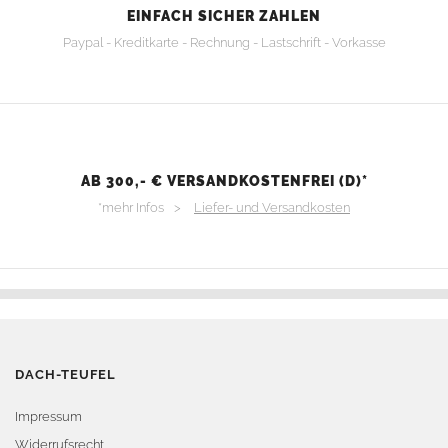
EINFACH SICHER ZAHLEN
Paypal - Kreditkarte - Rechnung - Lastschrift - Vorkasse
AB 300,- € VERSANDKOSTENFREI (D)*
*mehr Infos >
Liefer- und Versandkosten
DACH-TEUFEL
Impressum
Widerrufsrecht