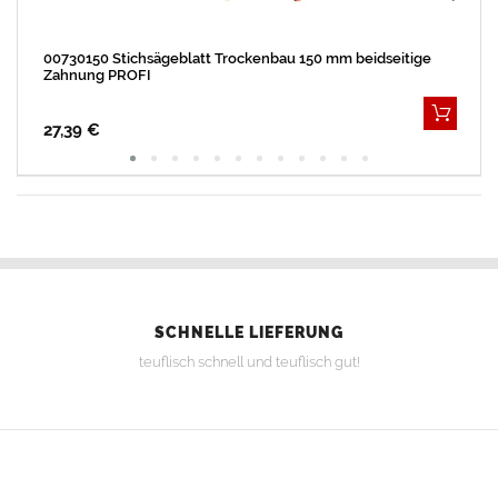
00730150 Stichsägeblatt Trockenbau 150 mm beidseitige
Zahnung PROFI
27,39 €
SCHNELLE LIEFERUNG
teuflisch schnell und teuflisch gut!