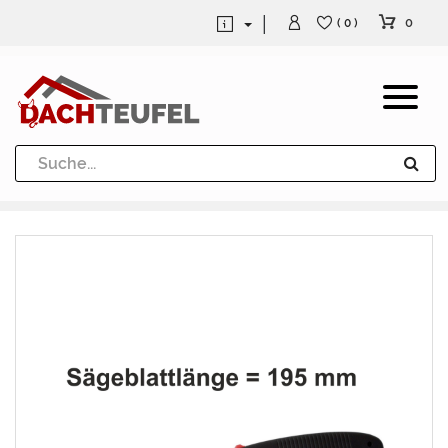
0
( 0 )
Dachrinne und Fallrohre
Werkzeuge und Löttechnik
Kugeln / Halbkugeln
Heuel Alu Dachtritte
Heuel Alu Schneefang
Kaminabdeckung