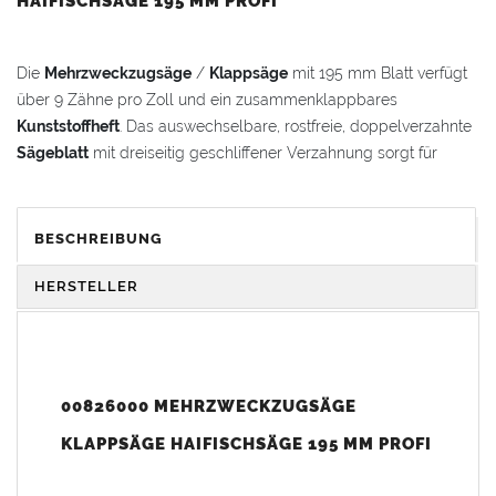
HAIFISCHSÄGE 195 MM PROFI
Die
Mehrzweckzugsäge
/
Klappsäge
mit 195 mm Blatt verfügt
über 9 Zähne pro Zoll und ein zusammenklappbares
Kunststoffheft
. Das auswechselbare, rostfreie, doppelverzahnte
Sägeblatt
mit dreiseitig geschliffener Verzahnung sorgt für
präzise, saubere Schnitte in
Weichholz
,
Hartholz
,
Grünholz
,
Bauholz
,
PVC
und
ABS
.
BESCHREIBUNG
Dank
klappbarem Design
lässt sich die Säge einfach und sicher
verstauen. Die ziehende Arbeitsweise ermöglicht ein sehr
HERSTELLER
dünnes Blatt für eine schmale Schnittfuge und reduziert den
Kraftaufwand.
VORTEILE & KOMFORT
00826000 MEHRZWECKZUGSÄGE
KLAPPSÄGE HAIFISCHSÄGE 195 MM PROFI
Japanisch
: Sägeblatt „Made in Japan“ für höchste Qualität
Dünn und schnell
: Ziehende Arbeitsweise für dünnes Blatt