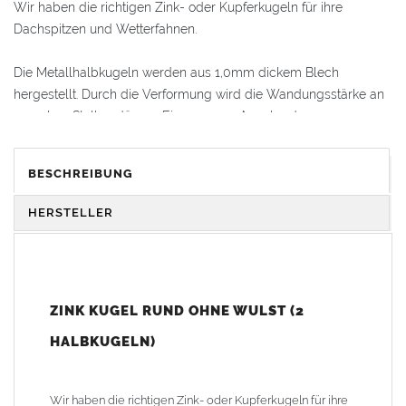
Wir haben die richtigen Zink- oder Kupferkugeln für ihre
Dachspitzen und Wetterfahnen.
Die Metallhalbkugeln werden aus 1,0mm dickem Blech
hergestellt. Durch die Verformung wird die Wandungsstärke an
manchen Stellen dünner. Eine genaue Angabe der
Materialstärke ist deshalb nicht möglich.
BESCHREIBUNG
Alle Halbkugeln haben immer den gleichen Durchmesser. Die
Kugeln werden entweder stumpf zusammengelötet oder
HERSTELLER
alternativ mit einem Blechstreifen verlötet (Blechstreifen auf eine
Innenseite der Halbkugel auflöten, dann die Kugel
zusammenfügen und anschließend die zweite Hälfte von Außen
verlöten).
ZINK KUGEL RUND OHNE WULST (2
Die Kugeln sind in Kupfer, Zink und in einem Durchmesser von
HALBKUGELN)
30mm - 325mm lieferbar. Wir haben runde Kugeln mit oder
ohne Wulst und hoch- oder flachovale Kugeln im
Lieferprogramm.
Wir haben die richtigen Zink- oder Kupferkugeln für ihre