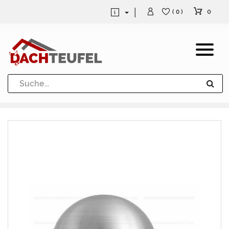
0
( 0 )
Dachrinne und Fallrohre
Werkzeuge und Löttechnik
Kugeln / Halbkugeln
Heuel Alu Dachtritte
Heuel Alu Schneefang
Kaminabdeckung