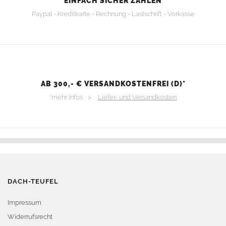
EINFACH SICHER ZAHLEN
Paypal - Kreditkarte - Rechnung - Lastschrift - Vorkasse
AB 300,- € VERSANDKOSTENFREI (D)*
*mehr Infos >
Liefer- und Versandkosten
DACH-TEUFEL
Impressum
Widerrufsrecht