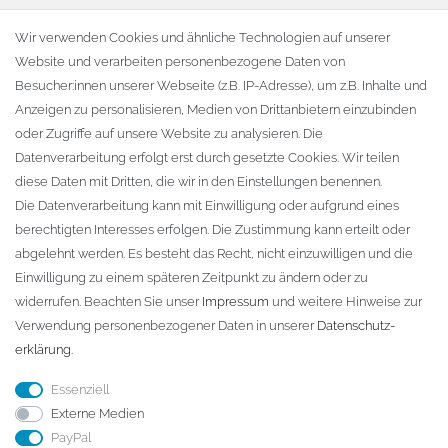
Warenkorb
Wir verwenden Cookies und ähnliche Technologien auf unserer
Website und verarbeiten personenbezogene Daten von
Zur Kasse
Besucher:innen unserer Webseite (z.B. IP-Adresse), um z.B. Inhalte und
KONTAKT
Anzeigen zu personalisieren, Medien von Drittanbietern einzubinden
oder Zugriffe auf unsere Website zu analysieren. Die
Fa. Steffen Jost
Datenverarbeitung erfolgt erst durch gesetzte Cookies. Wir teilen
Söbrigener Weg 50
diese Daten mit Dritten, die wir in den Einstellungen benennen.
D-01796 Pirna
Die Datenverarbeitung kann mit Einwilligung oder aufgrund eines
berechtigten Interesses erfolgen. Die Zustimmung kann erteilt oder
abgelehnt werden. Es besteht das Recht, nicht einzuwilligen und die
Telefon:
+49 (0)3501 507295
Einwilligung zu einem späteren Zeitpunkt zu ändern oder zu
info@dach-teufel.de
widerrufen. Beachten Sie unser
Impressum
und weitere Hinweise zur
Verwendung personenbezogener Daten in unserer
Daten­schutz­
erklärung
.
Essenziell
Externe Medien
PayPal