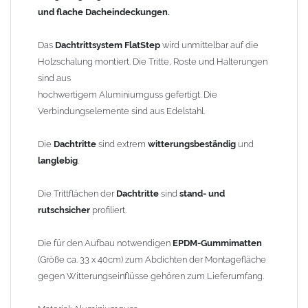
und flache Dacheindeckungen.
Material: Aluminiumguss
Dachneigung: 0-60° einstellbar
Das
Dachtrittsystem FlatStep
wird unmittelbar auf die
Holzschalung montiert. Die Tritte, Roste und Halterungen
Gewicht: 1,50kg
sind aus
hochwertigem Aluminiumguss gefertigt. Die
Sicherheitshinweis:
Verbindungselemente sind aus Edelstahl.
Der Einbau von Laufanlagen hat vom Fachpersonal, unter
Einhaltung der Herstellerrichtlinien und den Fachregeln des
Die
Dachtritte
sind extrem
witterungsbeständig
und
Dachdeckerhandwerkes zu erfolgen.
langlebig
.
Anwendungsbeispiel:
Flatstep Dachtritt-System auf Schiefer
Die Trittflächen der
Dachtritte
sind
stand- und
rutschsicher
profiliert.
Bild 2
Die für den Aufbau notwendigen
EPDM-Gummimatten
Anwendungsbeispiel:
Flatstep
Dachtritt-System + Steigtritte auf
(Größe ca. 33 x 40cm) zum Abdichten der Montagefläche
Schiefer
gegen Witterungseinflüsse gehören zum Lieferumfang.
Bild 3