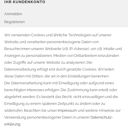
IHR KUNDENKONTO
Anmelden
Registrieren
Warenkorb
Wir verwenden Cookies und ähnliche Technologien auf unserer
Website und verarbeiten personenbezogene Daten von
Zur Kasse
Besucher:innen unserer Webseite (z.B. IP-Adresse), um z.B. Inhalte und
KONTAKT
Anzeigen zu personalisieren, Medien von Drittanbietern einzubinden
oder Zugriffe auf unsere Website zu analysieren. Die
Fa. Steffen Jost
Datenverarbeitung erfolgt erst durch gesetzte Cookies. Wir teilen
Söbrigener Weg 50
diese Daten mit Dritten, die wir in den Einstellungen benennen.
D-01796 Pirna
Die Datenverarbeitung kann mit Einwilligung oder aufgrund eines
berechtigten Interesses erfolgen. Die Zustimmung kann erteilt oder
abgelehnt werden. Es besteht das Recht, nicht einzuwilligen und die
Telefon:
+49 (0)3501 507295
Einwilligung zu einem späteren Zeitpunkt zu ändern oder zu
info@dach-teufel.de
widerrufen. Beachten Sie unser
Impressum
und weitere Hinweise zur
Verwendung personenbezogener Daten in unserer
Daten­schutz­
erklärung
.