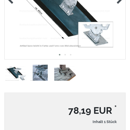
*
78,19 EUR
Inhalt
1
Stück