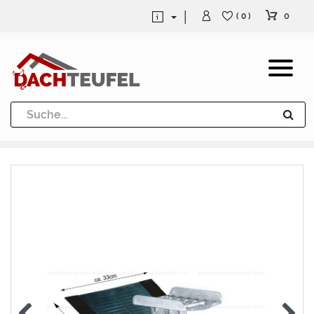
0
( 0 )
Dachrinne und Fallrohre
Werkzeuge und Löttechnik
Kugeln / Halbkugeln
Heuel Alu Dachtritte
Heuel Alu Schneefang
Kaminabdeckung