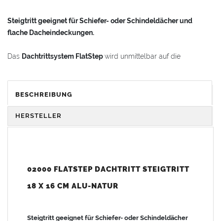
Steigtritt geeignet für Schiefer- oder Schindeldächer und
flache Dacheindeckungen.
Das
Dachtrittsystem FlatStep
wird unmittelbar auf die
Holzschalung montiert. Die Tritte, Roste und Halterungen sind
aus
hochwertigem Aluminiumguss gefertigt. Die
BESCHREIBUNG
Verbindungselemente sind aus Edelstahl.
HERSTELLER
Die
Dachtritte
sind extrem
witterungsbeständig
und
langlebig
.
Die Trittflächen der
Dachtritte
sind
stand- und rutschsicher
profiliert.
02000 FLATSTEP DACHTRITT STEIGTRITT
18 X 16 CM ALU-NATUR
Die für den Aufbau notwendigen
EPDM-Gummimatten
(Größe
ca. 33 x 40cm) zum Abdichten der Montagefläche gegen
Witterungseinflüsse gehören zum Lieferumfang.
Steigtritt geeignet für Schiefer- oder Schindeldächer