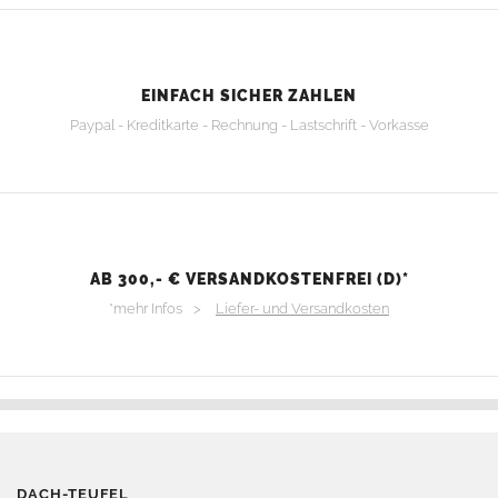
EINFACH SICHER ZAHLEN
Paypal - Kreditkarte - Rechnung - Lastschrift - Vorkasse
AB 300,- € VERSANDKOSTENFREI (D)*
*mehr Infos >
Liefer- und Versandkosten
DACH-TEUFEL