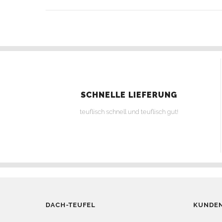
SCHNELLE LIEFERUNG
teuflisch schnell und teuflisch gut!
DACH-TEUFEL
KUNDEN