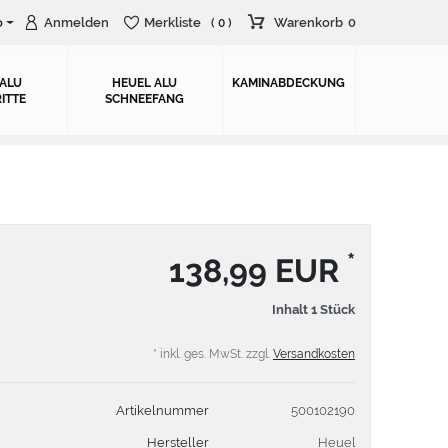
o
Anmelden
Merkliste
Warenkorb
0
( 0 )
 ALU
HEUEL ALU
KAMINABDECKUNG
ITTE
SCHNEEFANG
*
138,99 EUR
Inhalt
1
Stück
* inkl. ges. MwSt. zzgl.
Versandkosten
Artikelnummer
500102190
Hersteller
Heuel