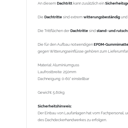
An diesem
Dachtritt
kann zusätzlich ein
Sicherheits
Sicherheitshinweis:
Der Einbau von Laufanlagen hat vom Fachpersonal, unte
Die
Dachtritte
sind extrem
witterungsbeständig
un
Dachdeckerhandwerkes zu erfolgen.
Die Trittflächen der
Dachtritte
sind
stand- und rutsch
Das nachfolgende Bild soll nur den EPDM-Gummi zeigen. 
16000 und
nicht
um das Kurzrost.
Die für den Aufbau notwendigen
EPDM-Gummimatt
gegen Witterungseinflüsse gehören zum Lieferumfa
Bild 2
Material: Aluminiumguss
Anwendungsbeispiel:
Flatstep Dachtritt-System auf Sc
Laufrostbreite: 250mm
Dachneigung: 0-60° einstellbar
Bild 3
Gewicht: 5,60kg
Anwendungsbeispiel:
Flatstep
Dachtritt-System + Steig
Sicherheitshinweis:
Bild 4
Der Einbau von Laufanlagen hat vom Fachpersonal, unt
des Dachdeckerhandwerkes zu erfolgen.
Anwendungsbeispiel: Geländer für Nottreppen