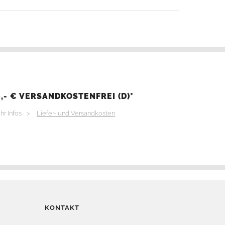
,- € VERSANDKOSTENFREI (D)*
hr Infos >
Liefer- und Versandkosten
KONTAKT