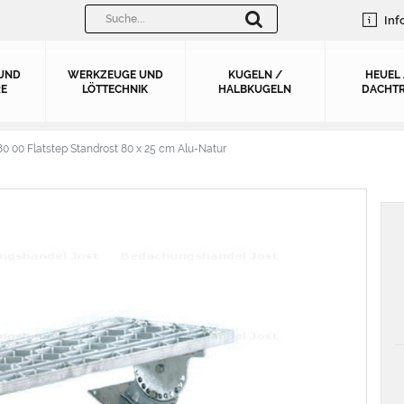
Inf
UND
WERKZEUGE UND
KUGELN /
HEUEL
E
LÖTTECHNIK
HALBKUGELN
DACHTR
80 00 Flatstep Standrost 80 x 25 cm Alu-Natur