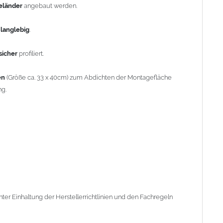
geländer
angebaut werden.
r Einhaltung der Herstellerrichtlinien und den Fachregeln des
d
langlebig
.
sicher
profiliert.
Es handelt sich bei diesen Artikel um den Steigtritt Nr.
en
(Größe ca. 33 x 40cm) zum Abdichten der Montagefläche
ng.
hiefer
tritte auf Schiefer
er Einhaltung der Herstellerrichtlinien und den Fachregeln