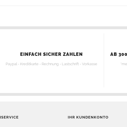
EINFACH SICHER ZAHLEN
AB 300
Paypal - Kreditkarte - Rechnung - Lastschrift - Vorkasse
*me
SERVICE
IHR KUNDENKONTO