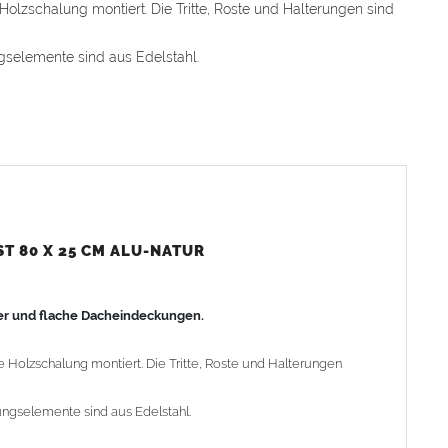
 Holzschalung montiert. Die Tritte, Roste und Halterungen sind
gselemente sind aus Edelstahl.
länder
angebaut werden.
anglebig
.
icher
profiliert.
(Größe ca. 33 x 40cm) zum Abdichten der Montagefläche
T 80 X 25 CM ALU-NATUR
her und flache Dacheindeckungen.
ie Holzschalung montiert. Die Tritte, Roste und Halterungen
ngselemente sind aus Edelstahl.