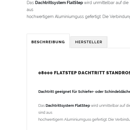
Das
Dachtrittsystem FlatStep
wird unmittelbar auf die
aus
hochwertigem Aluminiumguss gefertigt. Die Verbindun
An diesem
Dachtritt
kann zusätzlich ein
Sicherheitsge
BESCHREIBUNG
HERSTELLER
Die
Dachtritte
sind extrem
witterungsbeständig
und
l
Die Trittflächen der
Dachtritte
sind
stand- und rutschs
Die für den Aufbau notwendigen
EPDM-Gummimatten
08000 FLATSTEP DACHTRITT STANDROS
gegen Witterungseinflüsse gehören zum Lieferumfang.
Dachtritt geeignet für Schiefer- oder Schindeldäc
Material: Aluminiumguss
Laufrostbreite: 250mm
Das
Dachtrittsystem FlatStep
wird unmittelbar auf d
Dachneigung: 0-60° einstellbar
sind aus
hochwertigem Aluminiumguss gefertigt. Die Verbindu
Gewicht: 5,60kg